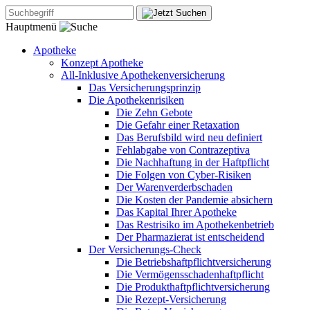
Hauptmenü
Apotheke
Konzept Apotheke
All-Inklusive Apothekenversicherung
Das Versicherungsprinzip
Die Apothekenrisiken
Die Zehn Gebote
Die Gefahr einer Retaxation
Das Berufsbild wird neu definiert
Fehlabgabe von Contrazeptiva
Die Nachhaftung in der Haftpflicht
Die Folgen von Cyber-Risiken
Der Warenverderbschaden
Die Kosten der Pandemie absichern
Das Kapital Ihrer Apotheke
Das Restrisiko im Apothekenbetrieb
Der Pharmazierat ist entscheidend
Der Versicherungs-Check
Die Betriebshaftpflichtversicherung
Die Vermögensschadenhaftpflicht
Die Produkthaftpflichtversicherung
Die Rezept-Versicherung