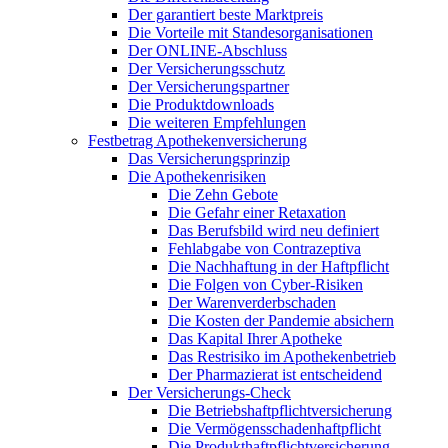
Der garantiert beste Marktpreis
Die Vorteile mit Standesorganisationen
Der ONLINE-Abschluss
Der Versicherungsschutz
Der Versicherungspartner
Die Produktdownloads
Die weiteren Empfehlungen
Festbetrag Apothekenversicherung
Das Versicherungsprinzip
Die Apothekenrisiken
Die Zehn Gebote
Die Gefahr einer Retaxation
Das Berufsbild wird neu definiert
Fehlabgabe von Contrazeptiva
Die Nachhaftung in der Haftpflicht
Die Folgen von Cyber-Risiken
Der Warenverderbschaden
Die Kosten der Pandemie absichern
Das Kapital Ihrer Apotheke
Das Restrisiko im Apothekenbetrieb
Der Pharmazierat ist entscheidend
Der Versicherungs-Check
Die Betriebshaftpflichtversicherung
Die Vermögensschadenhaftpflicht
Die Produkthaftpflichtversicherung