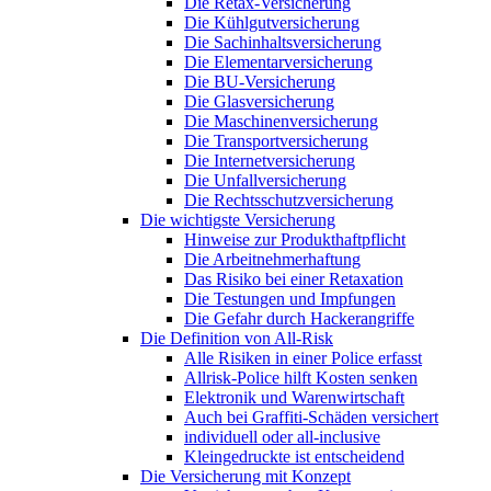
Die Retax-Versicherung
Die Kühlgutversicherung
Die Sachinhaltsversicherung
Die Elementarversicherung
Die BU-Versicherung
Die Glasversicherung
Die Maschinenversicherung
Die Transportversicherung
Die Internetversicherung
Die Unfallversicherung
Die Rechtsschutzversicherung
Die wichtigste Versicherung
Hinweise zur Produkthaftpflicht
Die Arbeitnehmerhaftung
Das Risiko bei einer Retaxation
Die Testungen und Impfungen
Die Gefahr durch Hackerangriffe
Die Definition von All-Risk
Alle Risiken in einer Police erfasst
Allrisk-Police hilft Kosten senken
Elektronik und Warenwirtschaft
Auch bei Graffiti-Schäden versichert
individuell oder all-inclusive
Kleingedruckte ist entscheidend
Die Versicherung mit Konzept