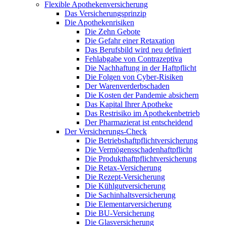
Flexible Apothekenversicherung
Das Versicherungsprinzip
Die Apothekenrisiken
Die Zehn Gebote
Die Gefahr einer Retaxation
Das Berufsbild wird neu definiert
Fehlabgabe von Contrazeptiva
Die Nachhaftung in der Haftpflicht
Die Folgen von Cyber-Risiken
Der Warenverderbschaden
Die Kosten der Pandemie absichern
Das Kapital Ihrer Apotheke
Das Restrisiko im Apothekenbetrieb
Der Pharmazierat ist entscheidend
Der Versicherungs-Check
Die Betriebshaftpflichtversicherung
Die Vermögensschadenhaftpflicht
Die Produkthaftpflichtversicherung
Die Retax-Versicherung
Die Rezept-Versicherung
Die Kühlgutversicherung
Die Sachinhaltsversicherung
Die Elementarversicherung
Die BU-Versicherung
Die Glasversicherung