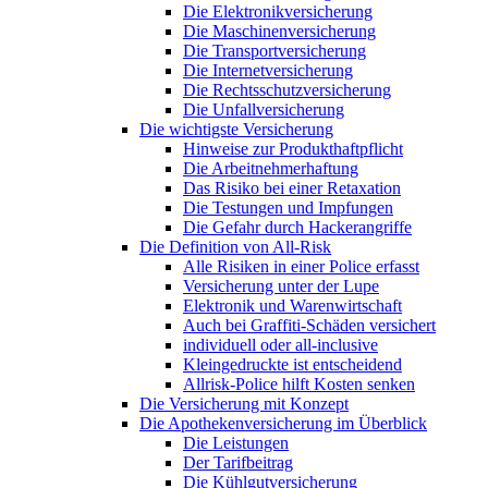
Die Elektronikversicherung
Die Maschinenversicherung
Die Transportversicherung
Die Internetversicherung
Die Rechtsschutzversicherung
Die Unfallversicherung
Die wichtigste Versicherung
Hinweise zur Produkthaftpflicht
Die Arbeitnehmerhaftung
Das Risiko bei einer Retaxation
Die Testungen und Impfungen
Die Gefahr durch Hackerangriffe
Die Definition von All-Risk
Alle Risiken in einer Police erfasst
Versicherung unter der Lupe
Elektronik und Warenwirtschaft
Auch bei Graffiti-Schäden versichert
individuell oder all-inclusive
Kleingedruckte ist entscheidend
Allrisk-Police hilft Kosten senken
Die Versicherung mit Konzept
Die Apothekenversicherung im Überblick
Die Leistungen
Der Tarifbeitrag
Die Kühlgutversicherung