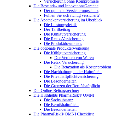
Versicherung ohne Kompromisse
Die Bestands- und InnovationsGarantie
Der optimale Versicherungschutz
Fühlen Sie sich richtig versichert?
Die Apothekenversicherung im Überblick
Die Leistungsdetails
Der Tarifbeitrag
Die Kühlgutversicherung
Die Retax-Versicherung
Die Produktdownloads
Die optionale Produkterweiterung
Die Kühlgutversicherung
Der Verderb von Waren
Die Retax-Versicherung
Die Retaxation als Kostenproblem
Die Nachhaftung in der Haftpflicht
Die Privathaftpflichtversicherung
Die Besonderheiten
Die Grenzen der Berufshaftpflicht
Der Online-Beitragsrechner
Die Highlights PharmaRisk® OMNI
Die Sachsubstanz
Die Berufshaftpflicht
Die Besonderheiten
Die PharmaRisk® OMNI Checkliste