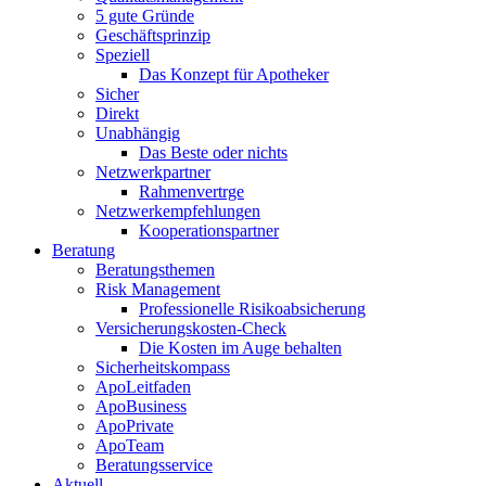
5 gute Gründe
Geschäftsprinzip
Speziell
Das Konzept für Apotheker
Sicher
Direkt
Unabhängig
Das Beste oder nichts
Netzwerkpartner
Rahmenvertrge
Netzwerkempfehlungen
Kooperationspartner
Beratung
Beratungsthemen
Risk Management
Professionelle Risikoabsicherung
Versicherungskosten-Check
Die Kosten im Auge behalten
Sicherheitskompass
ApoLeitfaden
ApoBusiness
ApoPrivate
ApoTeam
Beratungsservice
Aktuell