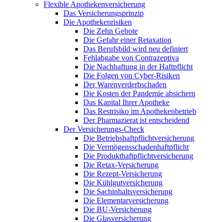
Flexible Apothekenversicherung
Das Versicherungsprinzip
Die Apothekenrisiken
Die Zehn Gebote
Die Gefahr einer Retaxation
Das Berufsbild wird neu definiert
Fehlabgabe von Contrazeptiva
Die Nachhaftung in der Haftpflicht
Die Folgen von Cyber-Risiken
Der Warenverderbschaden
Die Kosten der Pandemie absichern
Das Kapital Ihrer Apotheke
Das Restrisiko im Apothekenbetrieb
Der Pharmazierat ist entscheidend
Der Versicherungs-Check
Die Betriebshaftpflichtversicherung
Die Vermögensschadenhaftpflicht
Die Produkthaftpflichtversicherung
Die Retax-Versicherung
Die Rezept-Versicherung
Die Kühlgutversicherung
Die Sachinhaltsversicherung
Die Elementarversicherung
Die BU-Versicherung
Die Glasversicherung