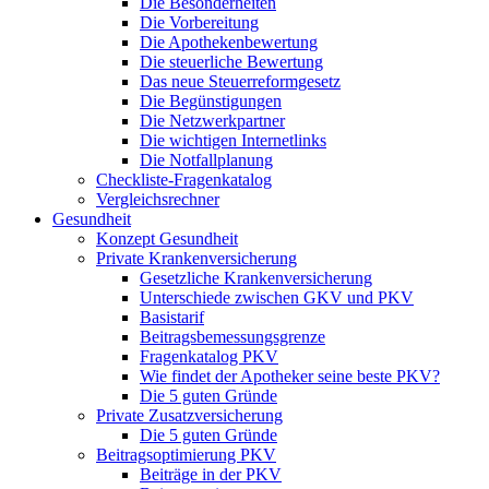
Die Besonderheiten
Die Vorbereitung
Die Apothekenbewertung
Die steuerliche Bewertung
Das neue Steuerreformgesetz
Die Begünstigungen
Die Netzwerkpartner
Die wichtigen Internetlinks
Die Notfallplanung
Checkliste-Fragenkatalog
Vergleichsrechner
Gesundheit
Konzept Gesundheit
Private Krankenversicherung
Gesetzliche Krankenversicherung
Unterschiede zwischen GKV und PKV
Basistarif
Beitragsbemessungsgrenze
Fragenkatalog PKV
Wie findet der Apotheker seine beste PKV?
Die 5 guten Gründe
Private Zusatzversicherung
Die 5 guten Gründe
Beitragsoptimierung PKV
Beiträge in der PKV