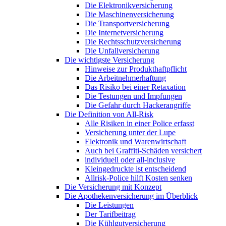
Die Elektronikversicherung
Die Maschinenversicherung
Die Transportversicherung
Die Internetversicherung
Die Rechtsschutzversicherung
Die Unfallversicherung
Die wichtigste Versicherung
Hinweise zur Produkthaftpflicht
Die Arbeitnehmerhaftung
Das Risiko bei einer Retaxation
Die Testungen und Impfungen
Die Gefahr durch Hackerangriffe
Die Definition von All-Risk
Alle Risiken in einer Police erfasst
Versicherung unter der Lupe
Elektronik und Warenwirtschaft
Auch bei Graffiti-Schäden versichert
individuell oder all-inclusive
Kleingedruckte ist entscheidend
Allrisk-Police hilft Kosten senken
Die Versicherung mit Konzept
Die Apothekenversicherung im Überblick
Die Leistungen
Der Tarifbeitrag
Die Kühlgutversicherung