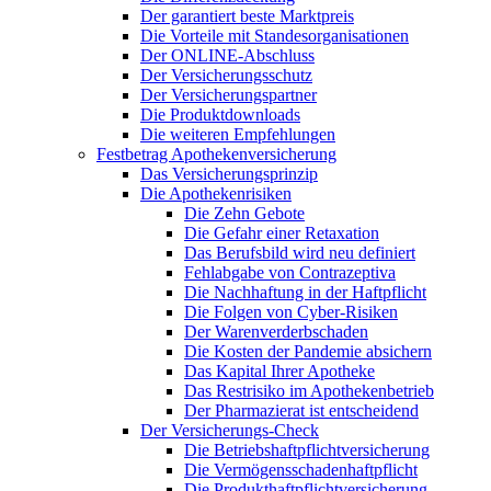
Der garantiert beste Marktpreis
Die Vorteile mit Standesorganisationen
Der ONLINE-Abschluss
Der Versicherungsschutz
Der Versicherungspartner
Die Produktdownloads
Die weiteren Empfehlungen
Festbetrag Apothekenversicherung
Das Versicherungsprinzip
Die Apothekenrisiken
Die Zehn Gebote
Die Gefahr einer Retaxation
Das Berufsbild wird neu definiert
Fehlabgabe von Contrazeptiva
Die Nachhaftung in der Haftpflicht
Die Folgen von Cyber-Risiken
Der Warenverderbschaden
Die Kosten der Pandemie absichern
Das Kapital Ihrer Apotheke
Das Restrisiko im Apothekenbetrieb
Der Pharmazierat ist entscheidend
Der Versicherungs-Check
Die Betriebshaftpflichtversicherung
Die Vermögensschadenhaftpflicht
Die Produkthaftpflichtversicherung