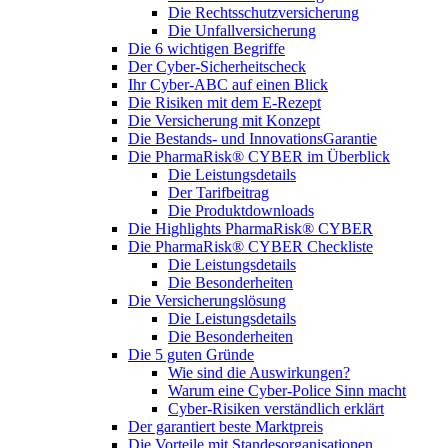
Die Rechtsschutzversicherung
Die Unfallversicherung
Die 6 wichtigen Begriffe
Der Cyber-Sicher­heits­check
Ihr Cyber-ABC auf einen Blick
Die Risiken mit dem E-Rezept
Die Versicherung mit Konzept
Die Bestands- und InnovationsGarantie
Die PharmaRisk® CYBER im Überblick
Die Leistungsdetails
Der Tarifbeitrag
Die Produktdownloads
Die Highlights PharmaRisk® CYBER
Die PharmaRisk® CYBER Checkliste
Die Leistungsdetails
Die Besonderheiten
Die Versicherungslösung
Die Leistungsdetails
Die Besonderheiten
Die 5 guten Gründe
Wie sind die Auswirkungen?
Warum eine Cyber-Police Sinn macht
Cyber-Risiken verständlich erklärt
Der garantiert beste Marktpreis
Die Vorteile mit Standesorganisationen