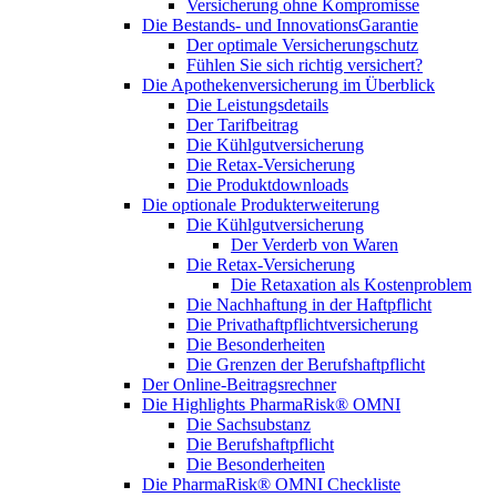
Versicherung ohne Kompromisse
Die Bestands- und InnovationsGarantie
Der optimale Versicherungschutz
Fühlen Sie sich richtig versichert?
Die Apothekenversicherung im Überblick
Die Leistungsdetails
Der Tarifbeitrag
Die Kühlgutversicherung
Die Retax-Versicherung
Die Produktdownloads
Die optionale Produkterweiterung
Die Kühlgutversicherung
Der Verderb von Waren
Die Retax-Versicherung
Die Retaxation als Kostenproblem
Die Nachhaftung in der Haftpflicht
Die Privathaftpflichtversicherung
Die Besonderheiten
Die Grenzen der Berufshaftpflicht
Der Online-Beitragsrechner
Die Highlights PharmaRisk® OMNI
Die Sachsubstanz
Die Berufshaftpflicht
Die Besonderheiten
Die PharmaRisk® OMNI Checkliste