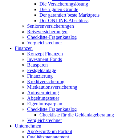
Die Versicherungslösung
Die 5 guten Gründe
Der garantiert beste Marktpreis
Der ONLINE-Abschluss
Seniorenversicherungen
Reiseversicherungen
Checkliste-Fragenkatalog
Vergleichsrechner
Finanzen
Konzept Finanzen
Investment-Fonds
Bausparen
Festgeldanlage
Finanzierung
Kreditversicherung
Mietkautionsversicherung
Autovermietung
Abgeltungsteuer
Eigentumsparplan
Checkliste-Fragenkatalog
Checkliste für die Geldanlageberatung
Vergleichsrechner
Unternehmen
ApoSecur® im Portrait
Qualitätsmanagement