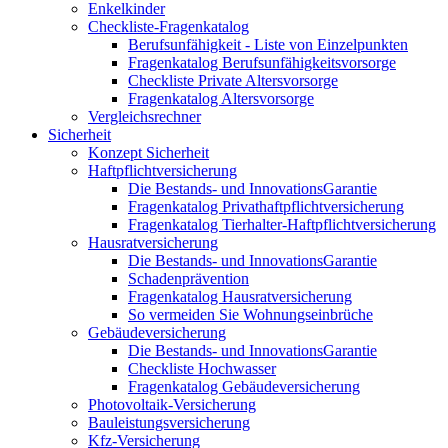
Enkelkinder
Checkliste-Fragenkatalog
Berufsunfähigkeit - Liste von Einzelpunkten
Fragenkatalog Berufsunfähigkeitsvorsorge
Checkliste Private Altersvorsorge
Fragenkatalog Altersvorsorge
Vergleichsrechner
Sicherheit
Konzept Sicherheit
Haftpflichtversicherung
Die Bestands- und InnovationsGarantie
Fragenkatalog Privathaftpflichtversicherung
Fragenkatalog Tierhalter-Haftpflichtversicherung
Hausratversicherung
Die Bestands- und InnovationsGarantie
Schadenprävention
Fragenkatalog Hausratversicherung
So vermeiden Sie Wohnungseinbrüche
Gebäudeversicherung
Die Bestands- und InnovationsGarantie
Checkliste Hochwasser
Fragenkatalog Gebäudeversicherung
Photovoltaik-Versicherung
Bauleistungsversicherung
Kfz-Versicherung