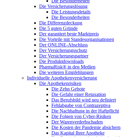
Die Besonderheiten
Die Versicherungslösung
Die Leistungsdetails
Die Besonderheiten
Die Differenzdeckung
Die 5 guten Gründe
Der garantiert beste Marktpreis
Die Vorteile mit Standesorganisationen
Der ONLINE-Abschluss
Der Versicherungsschutz
Der Versicherungspartner
Die Produktdownloads
PharmaRisk® in den Medien
Die weiteren Empfehlungen
Individuelle Apothekenversicherung
Die Apothekenrisiken
Die Zehn Gebote
Die Gefahr einer Retaxation
Das Berufsbild wird neu definiert
Fehlabgabe von Contrazeptiva
Die Nachhaftung in der Haftpflicht
Die Folgen von Cyber-Risiken
Der Warenverderbschaden
Die Kosten der Pandemie absichern
Das Kapital Ihrer Apotheke