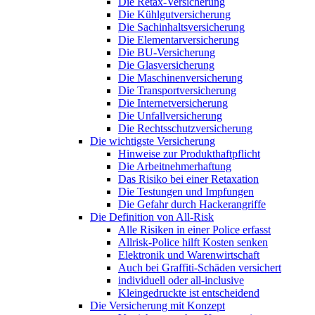
Die Retax-Versicherung
Die Kühlgutversicherung
Die Sachinhaltsversicherung
Die Elementarversicherung
Die BU-Versicherung
Die Glasversicherung
Die Maschinenversicherung
Die Transportversicherung
Die Internetversicherung
Die Unfallversicherung
Die Rechtsschutzversicherung
Die wichtigste Versicherung
Hinweise zur Produkthaftpflicht
Die Arbeitnehmerhaftung
Das Risiko bei einer Retaxation
Die Testungen und Impfungen
Die Gefahr durch Hackerangriffe
Die Definition von All-Risk
Alle Risiken in einer Police erfasst
Allrisk-Police hilft Kosten senken
Elektronik und Warenwirtschaft
Auch bei Graffiti-Schäden versichert
individuell oder all-inclusive
Kleingedruckte ist entscheidend
Die Versicherung mit Konzept