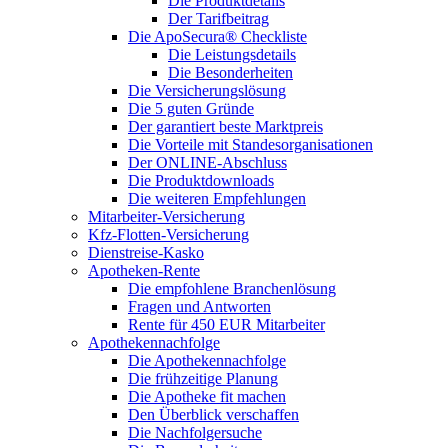
Die Produktdetails
Der Tarifbeitrag
Die ApoSecura® Checkliste
Die Leistungsdetails
Die Besonderheiten
Die Versicherungslösung
Die 5 guten Gründe
Der garantiert beste Marktpreis
Die Vorteile mit Standesorganisationen
Der ONLINE-Abschluss
Die Produktdownloads
Die weiteren Empfehlungen
Mitarbeiter-Versicherung
Kfz-Flotten-Versicherung
Dienstreise-Kasko
Apotheken-Rente
Die empfohlene Branchenlösung
Fragen und Antworten
Rente für 450 EUR Mitarbeiter
Apothekennachfolge
Die Apothekennachfolge
Die frühzeitige Planung
Die Apotheke fit machen
Den Überblick verschaffen
Die Nachfolgersuche