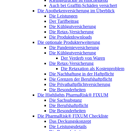
Kleingedruckte ist entscheidend
Auch bei Graffiti-Schäden versichert
Die Apothekenversicherung im Überblick
Die Leistungen
Der Tarifbeitrag
Die Kühlgutversicherung
Die Retax-Versicherung
Die Produktdownloads
Die optionale Produkterweiterung
Die Pandemieversicherung
Die Kühlgutversicherung
Der Verderb von Waren
Die Retax-Versicherung
Die Retaxation als Kostenproblem
Die Nachhaftung in der Haftpflicht
Die Grenzen der Berufshaftpflicht
Die Privathaftpflichtversicherung
Die Besonderheiten
Die Highlights PharmaRisk® FIXUM
Die Sachsubstanz
Die Berufshaftpflicht
Die Besonderheiten
Die PharmaRisk® FIXUM Checkliste
Das Deckungskonzept
Die Leistungsdetails