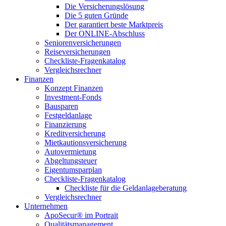
Die Versicherungslösung
Die 5 guten Gründe
Der garantiert beste Marktpreis
Der ONLINE-Abschluss
Seniorenversicherungen
Reiseversicherungen
Checkliste-Fragenkatalog
Vergleichsrechner
Finanzen
Konzept Finanzen
Investment-Fonds
Bausparen
Festgeldanlage
Finanzierung
Kreditversicherung
Mietkautionsversicherung
Autovermietung
Abgeltungsteuer
Eigentumsparplan
Checkliste-Fragenkatalog
Checkliste für die Geldanlageberatung
Vergleichsrechner
Unternehmen
ApoSecur® im Portrait
Qualitätsmanagement