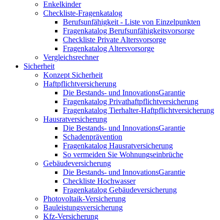
Enkelkinder
Checkliste-Fragenkatalog
Berufsunfähigkeit - Liste von Einzelpunkten
Fragenkatalog Berufsunfähigkeitsvorsorge
Checkliste Private Altersvorsorge
Fragenkatalog Altersvorsorge
Vergleichsrechner
Sicherheit
Konzept Sicherheit
Haftpflichtversicherung
Die Bestands- und InnovationsGarantie
Fragenkatalog Privathaftpflichtversicherung
Fragenkatalog Tierhalter-Haftpflichtversicherung
Hausratversicherung
Die Bestands- und InnovationsGarantie
Schadenprävention
Fragenkatalog Hausratversicherung
So vermeiden Sie Wohnungseinbrüche
Gebäudeversicherung
Die Bestands- und InnovationsGarantie
Checkliste Hochwasser
Fragenkatalog Gebäudeversicherung
Photovoltaik-Versicherung
Bauleistungsversicherung
Kfz-Versicherung