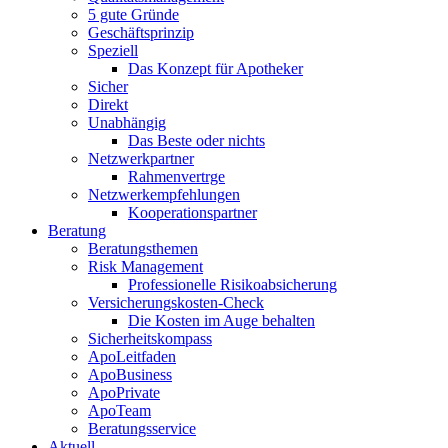
5 gute Gründe
Geschäftsprinzip
Speziell
Das Konzept für Apotheker
Sicher
Direkt
Unabhängig
Das Beste oder nichts
Netzwerkpartner
Rahmenvertrge
Netzwerkempfehlungen
Kooperationspartner
Beratung
Beratungsthemen
Risk Management
Professionelle Risikoabsicherung
Versicherungskosten-Check
Die Kosten im Auge behalten
Sicherheitskompass
ApoLeitfaden
ApoBusiness
ApoPrivate
ApoTeam
Beratungsservice
Aktuell