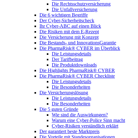
Die Rechtsschutzversicherung
Die Unfallversicherung
Die 6 wichtigen Begriffe
Der Cyber-Sicher­heits­check
Ihr Cyber-ABC auf einen Blick
Die Risiken mit dem E-Rezept
Die Versicherung mit Konzept
Die Bestands- und InnovationsGarantie
Die PharmaRisk® CYBER im Überblick
Die Leistungsdetails
Der Tarifbeitrag
Die Produktdownloads
Die Highlights PharmaRisk® CYBER
Die PharmaRisk® CYBER Checkliste
Die Leistungsdetails
Die Besonderheiten
Die Versicherungslösung
Die Leistungsdetails
Die Besonderheiten
Die 5 guten Gründe
Wie sind die Auswirkungen?
Warum eine Cyber-Police Sinn macht
Cyber-Risiken verständlich erklärt
Der garantiert beste Marktpreis
Die Vorteile mit Standesorganisationen