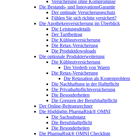
Versicherung ohne Kompromisse
Die Bestands- und InnovationsGarantie
Der optimale Versicherungschutz
Fühlen Sie sich richtig versichert?
Die Apothekenversicherung im Überblick
Die Leistungsdetails
Der Tarifbeitrag
Die Kühlgutversicherung
Die Retax-Versicherung
Die Produktdownloads
Die optionale Produkterweiterung
Die Kühlgutversicherung
Der Verderb von Waren
Die Retax-Versicherung
Die Retaxation als Kostenproblem
Die Nachhaftung in der Haftpflicht
Die Privathaftpflichtversicherung
Die Besonderheiten
Die Grenzen der Berufshaftpflicht
Der Online-Beitragsrechner
Die Highlights PharmaRisk® OMNI
Die Sachsubstanz
Die Berufshaftpflicht
Die Besonderheiten
Die PharmaRisk® OMNI Checkliste