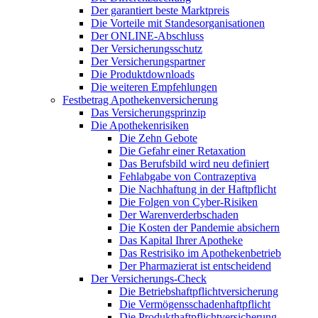
Der garantiert beste Marktpreis
Die Vorteile mit Standesorganisationen
Der ONLINE-Abschluss
Der Versicherungsschutz
Der Versicherungspartner
Die Produktdownloads
Die weiteren Empfehlungen
Festbetrag Apothekenversicherung
Das Versicherungsprinzip
Die Apothekenrisiken
Die Zehn Gebote
Die Gefahr einer Retaxation
Das Berufsbild wird neu definiert
Fehlabgabe von Contrazeptiva
Die Nachhaftung in der Haftpflicht
Die Folgen von Cyber-Risiken
Der Warenverderbschaden
Die Kosten der Pandemie absichern
Das Kapital Ihrer Apotheke
Das Restrisiko im Apothekenbetrieb
Der Pharmazierat ist entscheidend
Der Versicherungs-Check
Die Betriebshaftpflichtversicherung
Die Vermögensschadenhaftpflicht
Die Produkthaftpflichtversicherung