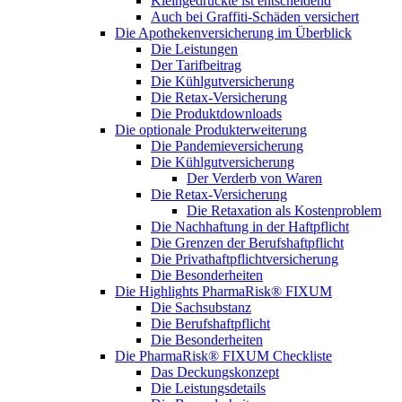
Kleingedruckte ist entscheidend
Auch bei Graffiti-Schäden versichert
Die Apothekenversicherung im Überblick
Die Leistungen
Der Tarifbeitrag
Die Kühlgutversicherung
Die Retax-Versicherung
Die Produktdownloads
Die optionale Produkterweiterung
Die Pandemieversicherung
Die Kühlgutversicherung
Der Verderb von Waren
Die Retax-Versicherung
Die Retaxation als Kostenproblem
Die Nachhaftung in der Haftpflicht
Die Grenzen der Berufshaftpflicht
Die Privathaftpflichtversicherung
Die Besonderheiten
Die Highlights PharmaRisk® FIXUM
Die Sachsubstanz
Die Berufshaftpflicht
Die Besonderheiten
Die PharmaRisk® FIXUM Checkliste
Das Deckungskonzept
Die Leistungsdetails