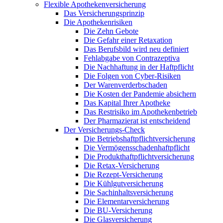
Flexible Apothekenversicherung
Das Versicherungsprinzip
Die Apothekenrisiken
Die Zehn Gebote
Die Gefahr einer Retaxation
Das Berufsbild wird neu definiert
Fehlabgabe von Contrazeptiva
Die Nachhaftung in der Haftpflicht
Die Folgen von Cyber-Risiken
Der Warenverderbschaden
Die Kosten der Pandemie absichern
Das Kapital Ihrer Apotheke
Das Restrisiko im Apothekenbetrieb
Der Pharmazierat ist entscheidend
Der Versicherungs-Check
Die Betriebshaftpflichtversicherung
Die Vermögensschadenhaftpflicht
Die Produkthaftpflichtversicherung
Die Retax-Versicherung
Die Rezept-Versicherung
Die Kühlgutversicherung
Die Sachinhaltsversicherung
Die Elementarversicherung
Die BU-Versicherung
Die Glasversicherung