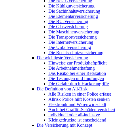
Die Retax-Versicherung
Die Kühlgutversicherung
Die Sachinhaltsversicherung
Die Elementarversicherung
Die BU-Versicherung
Die Glasversicherung
Die Maschinenversicherung
Die Transportversicherung
Die Internetversicherung
Die Unfallversicherung
Die Rechtsschutzversicherung
Die wichtigste Versicherung
Hinweise zur Produkthaftpflicht
Die Arbeitnehmerhaftung
Das Risiko bei einer Retaxation
Die Testungen und Impfungen
Die Gefahr durch Hackerangriffe
Die Definition von All-Risk
Alle Risiken in einer Police erfasst
Allrisk-Police hilft Kosten senken
Elektronik und Warenwirtschaft
Auch bei Graffiti-Schäden versichert
individuell oder all-inclusive
Kleingedruckte ist entscheidend
Die Versicherung mit Konzept