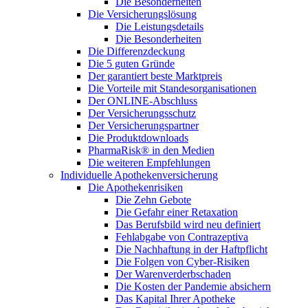
Die Besonderheiten
Die Versicherungslösung
Die Leistungsdetails
Die Besonderheiten
Die Differenzdeckung
Die 5 guten Gründe
Der garantiert beste Marktpreis
Die Vorteile mit Standesorganisationen
Der ONLINE-Abschluss
Der Versicherungsschutz
Der Versicherungspartner
Die Produktdownloads
PharmaRisk® in den Medien
Die weiteren Empfehlungen
Individuelle Apothekenversicherung
Die Apothekenrisiken
Die Zehn Gebote
Die Gefahr einer Retaxation
Das Berufsbild wird neu definiert
Fehlabgabe von Contrazeptiva
Die Nachhaftung in der Haftpflicht
Die Folgen von Cyber-Risiken
Der Warenverderbschaden
Die Kosten der Pandemie absichern
Das Kapital Ihrer Apotheke