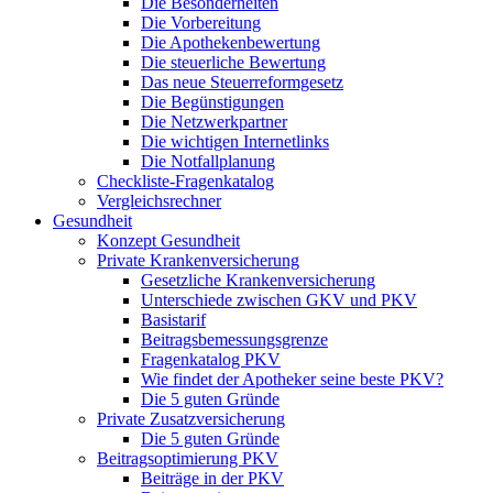
Die Besonderheiten
Die Vorbereitung
Die Apothekenbewertung
Die steuerliche Bewertung
Das neue Steuerreformgesetz
Die Begünstigungen
Die Netzwerkpartner
Die wichtigen Internetlinks
Die Notfallplanung
Checkliste-Fragenkatalog
Vergleichsrechner
Gesundheit
Konzept Gesundheit
Private Krankenversicherung
Gesetzliche Krankenversicherung
Unterschiede zwischen GKV und PKV
Basistarif
Beitragsbemessungsgrenze
Fragenkatalog PKV
Wie findet der Apotheker seine beste PKV?
Die 5 guten Gründe
Private Zusatzversicherung
Die 5 guten Gründe
Beitragsoptimierung PKV
Beiträge in der PKV