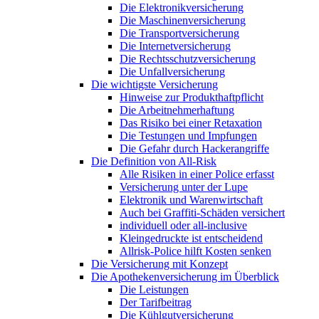
Die Elektronikversicherung
Die Maschinenversicherung
Die Transportversicherung
Die Internetversicherung
Die Rechtsschutzversicherung
Die Unfallversicherung
Die wichtigste Versicherung
Hinweise zur Produkthaftpflicht
Die Arbeitnehmerhaftung
Das Risiko bei einer Retaxation
Die Testungen und Impfungen
Die Gefahr durch Hackerangriffe
Die Definition von All-Risk
Alle Risiken in einer Police erfasst
Versicherung unter der Lupe
Elektronik und Warenwirtschaft
Auch bei Graffiti-Schäden versichert
individuell oder all-inclusive
Kleingedruckte ist entscheidend
Allrisk-Police hilft Kosten senken
Die Versicherung mit Konzept
Die Apothekenversicherung im Überblick
Die Leistungen
Der Tarifbeitrag
Die Kühlgutversicherung