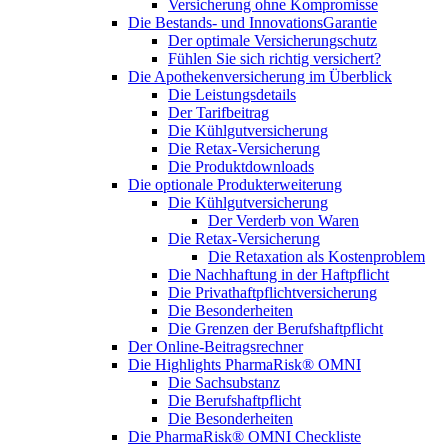
Versicherung ohne Kompromisse
Die Bestands- und InnovationsGarantie
Der optimale Versicherungschutz
Fühlen Sie sich richtig versichert?
Die Apothekenversicherung im Überblick
Die Leistungsdetails
Der Tarifbeitrag
Die Kühlgutversicherung
Die Retax-Versicherung
Die Produktdownloads
Die optionale Produkterweiterung
Die Kühlgutversicherung
Der Verderb von Waren
Die Retax-Versicherung
Die Retaxation als Kostenproblem
Die Nachhaftung in der Haftpflicht
Die Privathaftpflichtversicherung
Die Besonderheiten
Die Grenzen der Berufshaftpflicht
Der Online-Beitragsrechner
Die Highlights PharmaRisk® OMNI
Die Sachsubstanz
Die Berufshaftpflicht
Die Besonderheiten
Die PharmaRisk® OMNI Checkliste