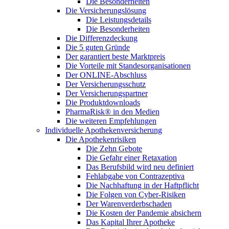
Die Besonderheiten
Die Versicherungslösung
Die Leistungsdetails
Die Besonderheiten
Die Differenzdeckung
Die 5 guten Gründe
Der garantiert beste Marktpreis
Die Vorteile mit Standesorganisationen
Der ONLINE-Abschluss
Der Versicherungsschutz
Der Versicherungspartner
Die Produktdownloads
PharmaRisk® in den Medien
Die weiteren Empfehlungen
Individuelle Apothekenversicherung
Die Apothekenrisiken
Die Zehn Gebote
Die Gefahr einer Retaxation
Das Berufsbild wird neu definiert
Fehlabgabe von Contrazeptiva
Die Nachhaftung in der Haftpflicht
Die Folgen von Cyber-Risiken
Der Warenverderbschaden
Die Kosten der Pandemie absichern
Das Kapital Ihrer Apotheke