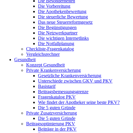
Die Besonderheiten
Die Vorbereitung
Die Apothekenbewertung
Die steuerliche Bewertung
Das neue Steuerreformgesetz
Die Begünstigungen
Die Netzwerkpartner
Die wichtigen Internetlinks
Die Notfallplanung
Checkliste-Fragenkatalog
Vergleichsrechner
Gesundheit
Konzept Gesundheit
Private Krankenversicherung
Gesetzliche Krankenversicherung
Unterschiede zwischen GKV und PKV
Basistarif
Beitragsbemessungsgrenze
Fragenkatalog PKV
Wie findet der Apotheker seine beste PKV?
Die 5 guten Gründe
Private Zusatzversicherung
Die 5 guten Gründe
Beitragsoptimierung PKV
Beiträge in der PKV