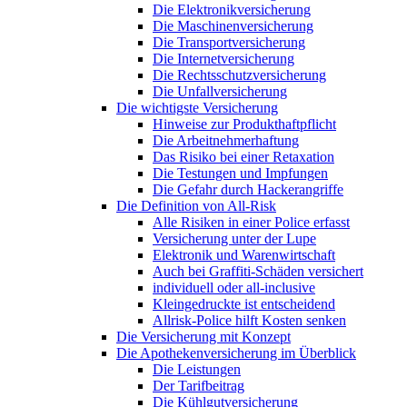
Die Elektronikversicherung
Die Maschinenversicherung
Die Transportversicherung
Die Internetversicherung
Die Rechtsschutzversicherung
Die Unfallversicherung
Die wichtigste Versicherung
Hinweise zur Produkthaftpflicht
Die Arbeitnehmerhaftung
Das Risiko bei einer Retaxation
Die Testungen und Impfungen
Die Gefahr durch Hackerangriffe
Die Definition von All-Risk
Alle Risiken in einer Police erfasst
Versicherung unter der Lupe
Elektronik und Warenwirtschaft
Auch bei Graffiti-Schäden versichert
individuell oder all-inclusive
Kleingedruckte ist entscheidend
Allrisk-Police hilft Kosten senken
Die Versicherung mit Konzept
Die Apothekenversicherung im Überblick
Die Leistungen
Der Tarifbeitrag
Die Kühlgutversicherung