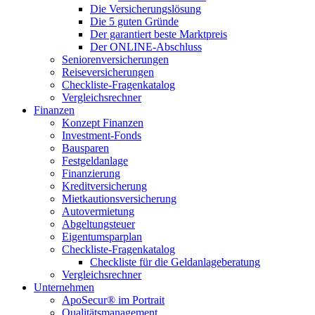
Die Versicherungslösung
Die 5 guten Gründe
Der garantiert beste Marktpreis
Der ONLINE-Abschluss
Seniorenversicherungen
Reiseversicherungen
Checkliste-Fragenkatalog
Vergleichsrechner
Finanzen
Konzept Finanzen
Investment-Fonds
Bausparen
Festgeldanlage
Finanzierung
Kreditversicherung
Mietkautionsversicherung
Autovermietung
Abgeltungsteuer
Eigentumsparplan
Checkliste-Fragenkatalog
Checkliste für die Geldanlageberatung
Vergleichsrechner
Unternehmen
ApoSecur® im Portrait
Qualitätsmanagement