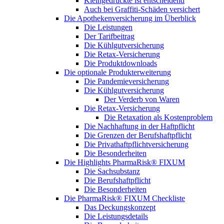
Kleingedruckte ist entscheidend
Auch bei Graffiti-Schäden versichert
Die Apothekenversicherung im Überblick
Die Leistungen
Der Tarifbeitrag
Die Kühlgutversicherung
Die Retax-Versicherung
Die Produktdownloads
Die optionale Produkterweiterung
Die Pandemieversicherung
Die Kühlgutversicherung
Der Verderb von Waren
Die Retax-Versicherung
Die Retaxation als Kostenproblem
Die Nachhaftung in der Haftpflicht
Die Grenzen der Berufshaftpflicht
Die Privathaftpflichtversicherung
Die Besonderheiten
Die Highlights PharmaRisk® FIXUM
Die Sachsubstanz
Die Berufshaftpflicht
Die Besonderheiten
Die PharmaRisk® FIXUM Checkliste
Das Deckungskonzept
Die Leistungsdetails