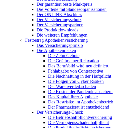
Der garantiert beste Marktpreis
Die Vorteile mit Standesorganisationen
Der ONLINE-Abschluss
Der Versicherungsschutz
Der Versicherungspartner
Die Produktdownloads
Die weiteren Empfehlungen
Festbetrag Apothekenversicherung
Das Versicherungsprinzip
Die Apothekenrisiken
Die Zehn Gebote
Die Gefahr einer Retaxation
Das Berufsbild wird neu definiert
Fehlabgabe von Contrazeptiva
Die Nachhaftung in der Haftpflicht
Die Folgen von Cyber-Risiken
Der Warenverderbschaden
Die Kosten der Pandemie absichern
Das Kapital Ihrer Apotheke
Das Restrisiko im Apothekenbetrieb
Der Pharmazierat ist entscheidend
Der Versicherungs-Check
Die Betriebshaftpflichtversicherung
Die Vermögensschadenhaftpflicht
Die Produkthaftpflichtversicherung