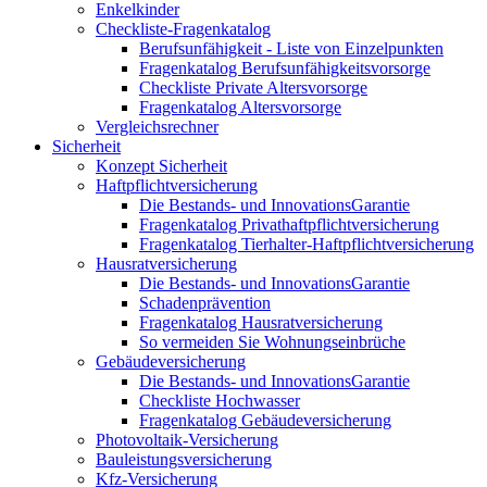
Enkelkinder
Checkliste-Fragenkatalog
Berufsunfähigkeit - Liste von Einzelpunkten
Fragenkatalog Berufsunfähigkeitsvorsorge
Checkliste Private Altersvorsorge
Fragenkatalog Altersvorsorge
Vergleichsrechner
Sicherheit
Konzept Sicherheit
Haftpflichtversicherung
Die Bestands- und InnovationsGarantie
Fragenkatalog Privathaftpflichtversicherung
Fragenkatalog Tierhalter-Haftpflichtversicherung
Hausratversicherung
Die Bestands- und InnovationsGarantie
Schadenprävention
Fragenkatalog Hausratversicherung
So vermeiden Sie Wohnungseinbrüche
Gebäudeversicherung
Die Bestands- und InnovationsGarantie
Checkliste Hochwasser
Fragenkatalog Gebäudeversicherung
Photovoltaik-Versicherung
Bauleistungsversicherung
Kfz-Versicherung