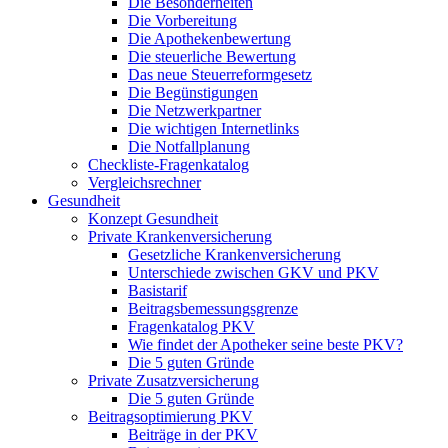
Die Besonderheiten
Die Vorbereitung
Die Apothekenbewertung
Die steuerliche Bewertung
Das neue Steuerreformgesetz
Die Begünstigungen
Die Netzwerkpartner
Die wichtigen Internetlinks
Die Notfallplanung
Checkliste-Fragenkatalog
Vergleichsrechner
Gesundheit
Konzept Gesundheit
Private Krankenversicherung
Gesetzliche Krankenversicherung
Unterschiede zwischen GKV und PKV
Basistarif
Beitragsbemessungsgrenze
Fragenkatalog PKV
Wie findet der Apotheker seine beste PKV?
Die 5 guten Gründe
Private Zusatzversicherung
Die 5 guten Gründe
Beitragsoptimierung PKV
Beiträge in der PKV