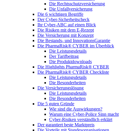
Die Rechtsschutzversicherung
Die Unfallversicherung
Die 6 wichtigen Begriffe
Der Cyber-Sicher­heits­check
Ihr Cyber-ABC auf einen Blick
Die Risiken mit dem E-Rezept
Die Versicherung mit Konzept
Die Bestands- und InnovationsGarantie
Die PharmaRisk® CYBER im Überblick
Die Leistungsdetails
Der Tarifbeitrag
Die Produktdownloads
Die Highlights PharmaRisk® CYBER
Die PharmaRisk® CYBER Checkliste
Die Leistungsdetails
Die Besonderheiten
Die Versicherungslösung
Die Leistungsdetails
Die Besonderheiten
Die 5 guten Gründe
Wie sind die Auswirkungen?
Warum eine Cyber-Police Sinn macht
Cyber-Risiken verständlich erklärt
Der garantiert beste Marktpreis
Die Vorteile mit Standesorganisationen