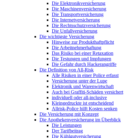
Die Elektronikversicherung
Die Maschinenversicherung
Die Transportversicherung
Die Internetversicherung
Die Rechtsschutzversicherung
Die Unfallversicherung
Die wichtigste Versicherung
Hinweise zur Produkthaftpflicht
Die Arbeitnehmerhaftung
Das Risiko bei einer Retaxation
Die Testungen und Impfungen
Die Gefahr durch Hackerangriffe
Die Definition von All-Risk
Alle Risiken in einer Police erfasst
Versicherung unter der Lupe
Elektronik und Warenwirtschaft
Auch bei Graffiti-Schäden versichert
individuell oder all-inclusive
Kleingedruckte ist entscheidend
Allrisk-Police hilft Kosten senken
Die Versicherung mit Konzept
Die Apothekenversicherung im Überblick
Die Leistungen
Der Tarifbeitrag
Die Kühlgutversicherung