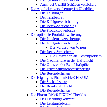
Kleingedruckte ist entscheidend
Auch bei Graffiti-Schäden versichert
Die Apothekenversicherung im Überblick
Die Leistungen
Der Tarifbeitrag
Die Kühlgutversicherung
Die Retax-Versicherung
Die Produktdownloads
Die optionale Produkterweiterung
Die Pandemieversicherung
Die Kühlgutversicherung
Der Verderb von Waren
Die Retax-Versicherung
Die Retaxation als Kostenproblem
Die Nachhaftung in der Haftpflicht
Die Grenzen der Berufshaftpflicht
Die Privathaftpflichtversicherung
Die Besonderheiten
Die Highlights PharmaRisk® FIXUM
Die Sachsubstanz
Die Berufshaftpflicht
Die Besonderheiten
Die PharmaRisk® FIXUM Checkliste
Das Deckungskonzept
Die Leistungsdetails