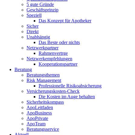
5 gute Gründe
Geschäftsprinzip
Speziell
Das Konzept für Apotheker
Sicher
Direkt
Unabhängig
Das Beste oder nichts
Netzwerkpartner
Rahmenvertrge
Netzwerkempfehlungen
Kooperationspartner
Beratung
Beratungsthemen
Risk Management
Professionelle Risikoabsicherung
Versicherungskosten-Check
Die Kosten im Auge behalten
Sicherheitskompass
ApoLeitfaden
ApoBusiness
ApoPrivate
ApoTeam
Beratungsservice
Aktuell