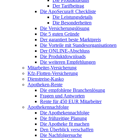
Die Produktdetails
Der Tarifbeitrag
Die ApoSecura® Checkliste
Die Leistungsdetails
Die Besonderheiten
Die Versicherungslösung
Die 5 guten Gründe
Der garantiert beste Marktpreis
Die Vorteile mit Standesorganisationen
Der ONLINE-Abschluss
Die Produktdownloads
Die weiteren Empfehlungen
Mitarbeiter-Versicherung
Kfz-Flotten-Versicherung
Dienstreise-Kasko
Apotheken-Rente
Die empfohlene Branchenlösung
Fragen und Antworten
Rente für 450 EUR Mitarbeiter
Apothekennachfolge
Die Apothekennachfolge
Die frühzeitige Planung
Die Apotheke fit machen
Den Überblick verschaffen
Die Nachfolgersuche