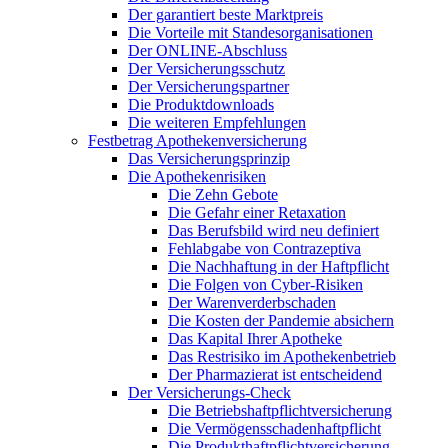
Der garantiert beste Marktpreis
Die Vorteile mit Standesorganisationen
Der ONLINE-Abschluss
Der Versicherungsschutz
Der Versicherungspartner
Die Produktdownloads
Die weiteren Empfehlungen
Festbetrag Apothekenversicherung
Das Versicherungsprinzip
Die Apothekenrisiken
Die Zehn Gebote
Die Gefahr einer Retaxation
Das Berufsbild wird neu definiert
Fehlabgabe von Contrazeptiva
Die Nachhaftung in der Haftpflicht
Die Folgen von Cyber-Risiken
Der Warenverderbschaden
Die Kosten der Pandemie absichern
Das Kapital Ihrer Apotheke
Das Restrisiko im Apothekenbetrieb
Der Pharmazierat ist entscheidend
Der Versicherungs-Check
Die Betriebshaftpflichtversicherung
Die Vermögensschadenhaftpflicht
Die Produkthaftpflichtversicherung