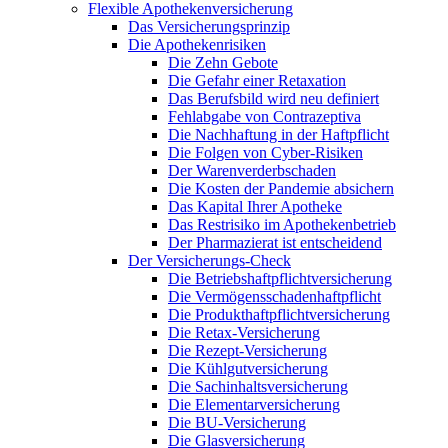
Flexible Apothekenversicherung
Das Versicherungsprinzip
Die Apothekenrisiken
Die Zehn Gebote
Die Gefahr einer Retaxation
Das Berufsbild wird neu definiert
Fehlabgabe von Contrazeptiva
Die Nachhaftung in der Haftpflicht
Die Folgen von Cyber-Risiken
Der Warenverderbschaden
Die Kosten der Pandemie absichern
Das Kapital Ihrer Apotheke
Das Restrisiko im Apothekenbetrieb
Der Pharmazierat ist entscheidend
Der Versicherungs-Check
Die Betriebshaftpflichtversicherung
Die Vermögensschadenhaftpflicht
Die Produkthaftpflichtversicherung
Die Retax-Versicherung
Die Rezept-Versicherung
Die Kühlgutversicherung
Die Sachinhaltsversicherung
Die Elementarversicherung
Die BU-Versicherung
Die Glasversicherung