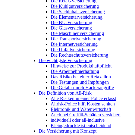
Die Retax-Versicherung
Die Kühlgutversicherung
Die Sachinhaltsversicherung
Die Elementarversicherung
Die BU-Versicherung
Die Glasversicherung
Die Maschinenversicherung
Die Transportversicherung
Die Internetversicherung
Die Unfallversicherung
Die Rechtsschutzversicherung
Die wichtigste Versicherung
Hinweise zur Produkthaftpflicht
Die Arbeitnehmerhaftung
Das Risiko bei einer Retaxation
Die Testungen und Impfungen
Die Gefahr durch Hackerangriffe
Die Definition von All-Risk
Alle Risiken in einer Police erfasst
Allrisk-Police hilft Kosten senken
Elektronik und Warenwirtschaft
Auch bei Graffiti-Schäden versichert
individuell oder all-inclusive
Kleingedruckte ist entscheidend
Die Versicherung mit Konzept