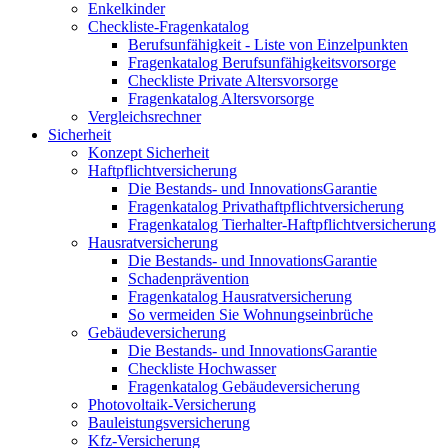
Enkelkinder
Checkliste-Fragenkatalog
Berufsunfähigkeit - Liste von Einzelpunkten
Fragenkatalog Berufsunfähigkeitsvorsorge
Checkliste Private Altersvorsorge
Fragenkatalog Altersvorsorge
Vergleichsrechner
Sicherheit
Konzept Sicherheit
Haftpflichtversicherung
Die Bestands- und InnovationsGarantie
Fragenkatalog Privathaftpflichtversicherung
Fragenkatalog Tierhalter-Haftpflichtversicherung
Hausratversicherung
Die Bestands- und InnovationsGarantie
Schadenprävention
Fragenkatalog Hausratversicherung
So vermeiden Sie Wohnungseinbrüche
Gebäudeversicherung
Die Bestands- und InnovationsGarantie
Checkliste Hochwasser
Fragenkatalog Gebäudeversicherung
Photovoltaik-Versicherung
Bauleistungsversicherung
Kfz-Versicherung