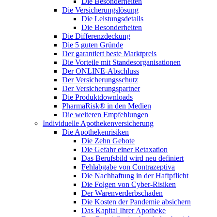
Die Besonderheiten
Die Versicherungslösung
Die Leistungsdetails
Die Besonderheiten
Die Differenzdeckung
Die 5 guten Gründe
Der garantiert beste Marktpreis
Die Vorteile mit Standesorganisationen
Der ONLINE-Abschluss
Der Versicherungsschutz
Der Versicherungspartner
Die Produktdownloads
PharmaRisk® in den Medien
Die weiteren Empfehlungen
Individuelle Apothekenversicherung
Die Apothekenrisiken
Die Zehn Gebote
Die Gefahr einer Retaxation
Das Berufsbild wird neu definiert
Fehlabgabe von Contrazeptiva
Die Nachhaftung in der Haftpflicht
Die Folgen von Cyber-Risiken
Der Warenverderbschaden
Die Kosten der Pandemie absichern
Das Kapital Ihrer Apotheke