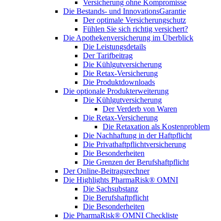
Versicherung ohne Kompromisse
Die Bestands- und InnovationsGarantie
Der optimale Versicherungschutz
Fühlen Sie sich richtig versichert?
Die Apothekenversicherung im Überblick
Die Leistungsdetails
Der Tarifbeitrag
Die Kühlgutversicherung
Die Retax-Versicherung
Die Produktdownloads
Die optionale Produkterweiterung
Die Kühlgutversicherung
Der Verderb von Waren
Die Retax-Versicherung
Die Retaxation als Kostenproblem
Die Nachhaftung in der Haftpflicht
Die Privathaftpflichtversicherung
Die Besonderheiten
Die Grenzen der Berufshaftpflicht
Der Online-Beitragsrechner
Die Highlights PharmaRisk® OMNI
Die Sachsubstanz
Die Berufshaftpflicht
Die Besonderheiten
Die PharmaRisk® OMNI Checkliste