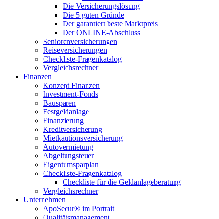
Die Versicherungslösung
Die 5 guten Gründe
Der garantiert beste Marktpreis
Der ONLINE-Abschluss
Seniorenversicherungen
Reiseversicherungen
Checkliste-Fragenkatalog
Vergleichsrechner
Finanzen
Konzept Finanzen
Investment-Fonds
Bausparen
Festgeldanlage
Finanzierung
Kreditversicherung
Mietkautionsversicherung
Autovermietung
Abgeltungsteuer
Eigentumsparplan
Checkliste-Fragenkatalog
Checkliste für die Geldanlageberatung
Vergleichsrechner
Unternehmen
ApoSecur® im Portrait
Qualitätsmanagement