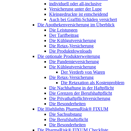
individuell oder all-inclusive
Versicherung unter der Lupe
Kleingedruckte ist entscheidend
Auch bei Graffiti-Schäden versichert
Die Apothekenversicherung im Überblick
Die Leistungen
Der Tarifbeitrag
Die Kühlgutversicherung
Die Retax-Versicherung
Die Produktdownloads
Die optionale Produkterweiterung
Die Pandemieversicherung
Die Kühlgutversicherung
Der Verderb von Waren
Die Retax-Versicherung
Die Retaxation als Kostenproblem
Die Nachhaftung in der Haftpflicht
Die Grenzen der Berufshaftpflicht
Die Privathaftpflichtversicherung
Die Besonderheiten
Die Highlights PharmaRisk® FIXUM
Die Sachsubstanz
Die Berufshaftpflicht
Die Besonderheiten
Die PharmaRisk® FIXUM Checkliste