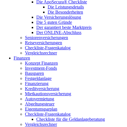
Die ApoSecura® Checkliste
Die Leistungsdetails
Die Besonderheiten
Die Versicherungslösung
Die 5 guten Gründe
Der garantiert beste Marktpreis
Der ONLINE-Abschluss
Seniorenversicherungen
Reiseversicherungen
Checkliste-Fragenkatalog
Vergleichsrechner
Finanzen
Konzept Finanzen
Investment-Fonds
Bausparen
Festgeldanlage
Finanzierung
Kreditversicherung
Mietkautionsversicherung
Autovermietung
Abgeltungsteuer
Eigentumsparplan
Checkliste-Fragenkatalog
Checkliste für die Geldanlageberatung
Vergleichsrechner