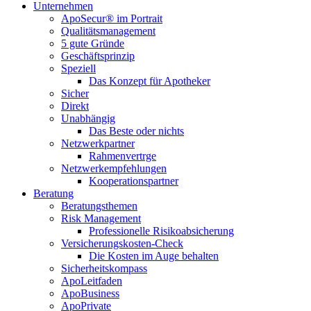
Unternehmen
ApoSecur® im Portrait
Qualitätsmanagement
5 gute Gründe
Geschäftsprinzip
Speziell
Das Konzept für Apotheker
Sicher
Direkt
Unabhängig
Das Beste oder nichts
Netzwerkpartner
Rahmenvertrge
Netzwerkempfehlungen
Kooperationspartner
Beratung
Beratungsthemen
Risk Management
Professionelle Risikoabsicherung
Versicherungskosten-Check
Die Kosten im Auge behalten
Sicherheitskompass
ApoLeitfaden
ApoBusiness
ApoPrivate