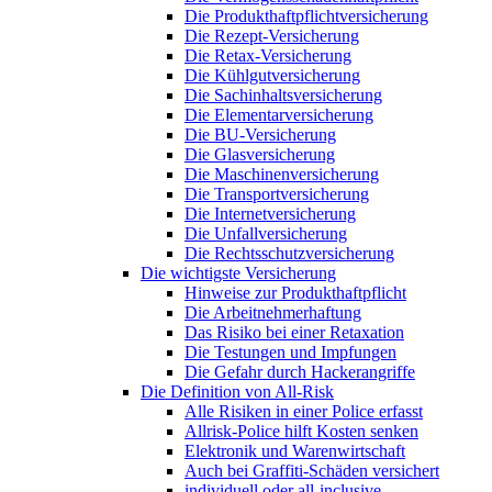
Die Produkthaftpflichtversicherung
Die Rezept-Versicherung
Die Retax-Versicherung
Die Kühlgutversicherung
Die Sachinhaltsversicherung
Die Elementarversicherung
Die BU-Versicherung
Die Glasversicherung
Die Maschinenversicherung
Die Transportversicherung
Die Internetversicherung
Die Unfallversicherung
Die Rechtsschutzversicherung
Die wichtigste Versicherung
Hinweise zur Produkthaftpflicht
Die Arbeitnehmerhaftung
Das Risiko bei einer Retaxation
Die Testungen und Impfungen
Die Gefahr durch Hackerangriffe
Die Definition von All-Risk
Alle Risiken in einer Police erfasst
Allrisk-Police hilft Kosten senken
Elektronik und Warenwirtschaft
Auch bei Graffiti-Schäden versichert
individuell oder all-inclusive