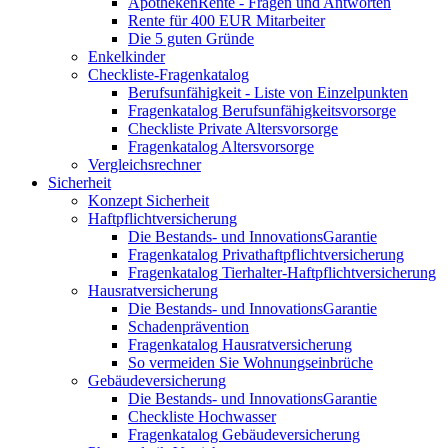
ApothekenRente - Fragen und Antworten
Rente für 400 EUR Mitarbeiter
Die 5 guten Gründe
Enkelkinder
Checkliste-Fragenkatalog
Berufsunfähigkeit - Liste von Einzelpunkten
Fragenkatalog Berufsunfähigkeitsvorsorge
Checkliste Private Altersvorsorge
Fragenkatalog Altersvorsorge
Vergleichsrechner
Sicherheit
Konzept Sicherheit
Haftpflichtversicherung
Die Bestands- und InnovationsGarantie
Fragenkatalog Privathaftpflichtversicherung
Fragenkatalog Tierhalter-Haftpflichtversicherung
Hausratversicherung
Die Bestands- und InnovationsGarantie
Schadenprävention
Fragenkatalog Hausratversicherung
So vermeiden Sie Wohnungseinbrüche
Gebäudeversicherung
Die Bestands- und InnovationsGarantie
Checkliste Hochwasser
Fragenkatalog Gebäudeversicherung