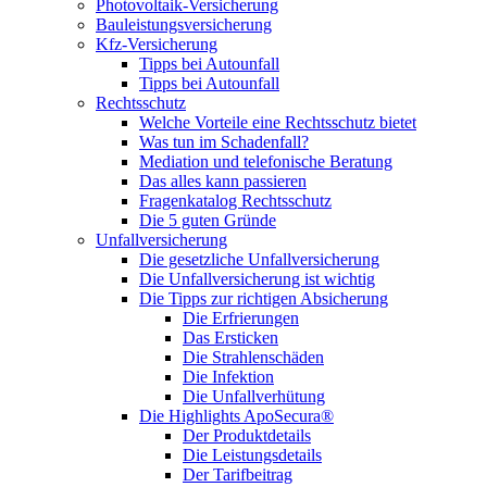
Photovoltaik-Versicherung
Bauleistungsversicherung
Kfz-Versicherung
Tipps bei Autounfall
Tipps bei Autounfall
Rechtsschutz
Welche Vorteile eine Rechtsschutz bietet
Was tun im Schadenfall?
Mediation und telefonische Beratung
Das alles kann passieren
Fragenkatalog Rechtsschutz
Die 5 guten Gründe
Unfallversicherung
Die gesetzliche Unfallversicherung
Die Unfallversicherung ist wichtig
Die Tipps zur richtigen Absicherung
Die Erfrierungen
Das Ersticken
Die Strahlenschäden
Die Infektion
Die Unfallverhütung
Die Highlights ApoSecura®
Der Produktdetails
Die Leistungsdetails
Der Tarifbeitrag