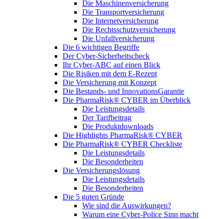
Die Maschinenversicherung
Die Transportversicherung
Die Internetversicherung
Die Rechtsschutzversicherung
Die Unfallversicherung
Die 6 wichtigen Begriffe
Der Cyber-Sicher­heits­check
Ihr Cyber-ABC auf einen Blick
Die Risiken mit dem E-Rezept
Die Versicherung mit Konzept
Die Bestands- und InnovationsGarantie
Die PharmaRisk® CYBER im Überblick
Die Leistungsdetails
Der Tarifbeitrag
Die Produktdownloads
Die Highlights PharmaRisk® CYBER
Die PharmaRisk® CYBER Checkliste
Die Leistungsdetails
Die Besonderheiten
Die Versicherungslösung
Die Leistungsdetails
Die Besonderheiten
Die 5 guten Gründe
Wie sind die Auswirkungen?
Warum eine Cyber-Police Sinn macht