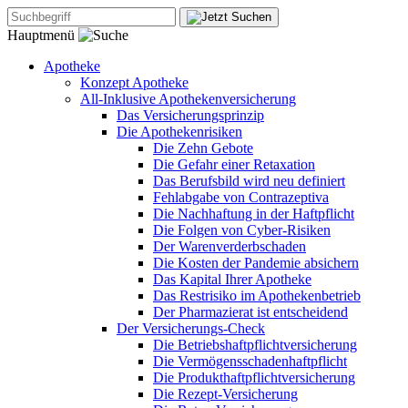
Hauptmenü
Apotheke
Konzept Apotheke
All-Inklusive Apothekenversicherung
Das Versicherungsprinzip
Die Apothekenrisiken
Die Zehn Gebote
Die Gefahr einer Retaxation
Das Berufsbild wird neu definiert
Fehlabgabe von Contrazeptiva
Die Nachhaftung in der Haftpflicht
Die Folgen von Cyber-Risiken
Der Warenverderbschaden
Die Kosten der Pandemie absichern
Das Kapital Ihrer Apotheke
Das Restrisiko im Apothekenbetrieb
Der Pharmazierat ist entscheidend
Der Versicherungs-Check
Die Betriebshaftpflichtversicherung
Die Vermögensschadenhaftpflicht
Die Produkthaftpflichtversicherung
Die Rezept-Versicherung