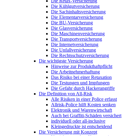
Die Retax-Versicherung
Die Kühlgutversicherung
Die Sachinhaltsversicherung
Die Elementarversicherung
Die BU-Versicherung
Die Glasversicherung
Die Maschinenversicherung
Die Transportversicherung
Die Internetversicherung
Die Unfallversicherung
Die Rechtsschutzversicherung
Die wichtigste Versicherung
Hinweise zur Produkthaftpflicht
Die Arbeitnehmerhaftung
Das Risiko bei einer Retaxation
Die Testungen und Impfungen
Die Gefahr durch Hackerangriffe
Die Definition von All-Risk
Alle Risiken in einer Police erfasst
Allrisk-Police hilft Kosten senken
Elektronik und Warenwirtschaft
Auch bei Graffiti-Schäden versichert
individuell oder all-inclusive
Kleingedruckte ist entscheidend
Die Versicherung mit Konzept