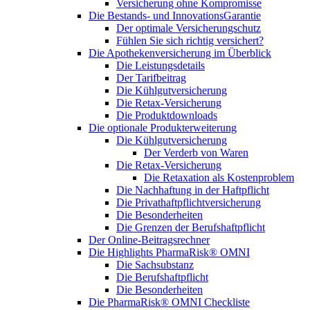
Versicherung ohne Kompromisse
Die Bestands- und InnovationsGarantie
Der optimale Versicherungschutz
Fühlen Sie sich richtig versichert?
Die Apothekenversicherung im Überblick
Die Leistungsdetails
Der Tarifbeitrag
Die Kühlgutversicherung
Die Retax-Versicherung
Die Produktdownloads
Die optionale Produkterweiterung
Die Kühlgutversicherung
Der Verderb von Waren
Die Retax-Versicherung
Die Retaxation als Kostenproblem
Die Nachhaftung in der Haftpflicht
Die Privathaftpflichtversicherung
Die Besonderheiten
Die Grenzen der Berufshaftpflicht
Der Online-Beitragsrechner
Die Highlights PharmaRisk® OMNI
Die Sachsubstanz
Die Berufshaftpflicht
Die Besonderheiten
Die PharmaRisk® OMNI Checkliste