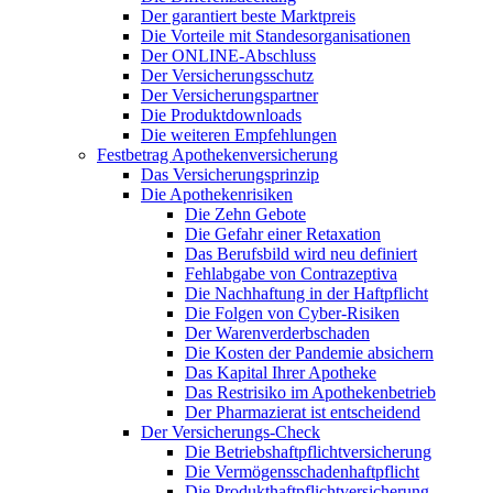
Der garantiert beste Marktpreis
Die Vorteile mit Standesorganisationen
Der ONLINE-Abschluss
Der Versicherungsschutz
Der Versicherungspartner
Die Produktdownloads
Die weiteren Empfehlungen
Festbetrag Apothekenversicherung
Das Versicherungsprinzip
Die Apothekenrisiken
Die Zehn Gebote
Die Gefahr einer Retaxation
Das Berufsbild wird neu definiert
Fehlabgabe von Contrazeptiva
Die Nachhaftung in der Haftpflicht
Die Folgen von Cyber-Risiken
Der Warenverderbschaden
Die Kosten der Pandemie absichern
Das Kapital Ihrer Apotheke
Das Restrisiko im Apothekenbetrieb
Der Pharmazierat ist entscheidend
Der Versicherungs-Check
Die Betriebshaftpflichtversicherung
Die Vermögensschadenhaftpflicht
Die Produkthaftpflichtversicherung