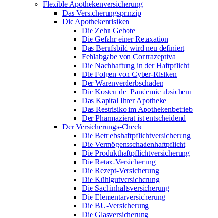
Flexible Apothekenversicherung
Das Versicherungsprinzip
Die Apothekenrisiken
Die Zehn Gebote
Die Gefahr einer Retaxation
Das Berufsbild wird neu definiert
Fehlabgabe von Contrazeptiva
Die Nachhaftung in der Haftpflicht
Die Folgen von Cyber-Risiken
Der Warenverderbschaden
Die Kosten der Pandemie absichern
Das Kapital Ihrer Apotheke
Das Restrisiko im Apothekenbetrieb
Der Pharmazierat ist entscheidend
Der Versicherungs-Check
Die Betriebshaftpflichtversicherung
Die Vermögensschadenhaftpflicht
Die Produkthaftpflichtversicherung
Die Retax-Versicherung
Die Rezept-Versicherung
Die Kühlgutversicherung
Die Sachinhaltsversicherung
Die Elementarversicherung
Die BU-Versicherung
Die Glasversicherung