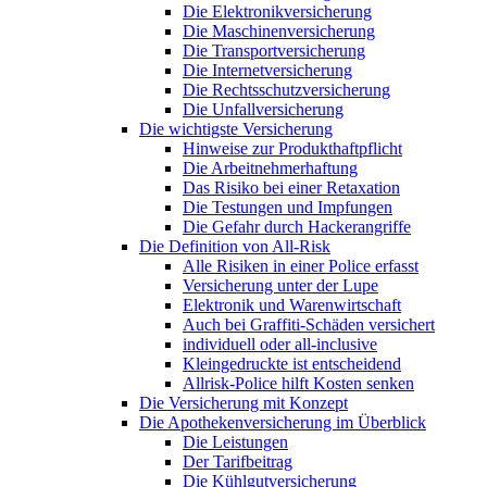
Die Elektronikversicherung
Die Maschinenversicherung
Die Transportversicherung
Die Internetversicherung
Die Rechtsschutzversicherung
Die Unfallversicherung
Die wichtigste Versicherung
Hinweise zur Produkthaftpflicht
Die Arbeitnehmerhaftung
Das Risiko bei einer Retaxation
Die Testungen und Impfungen
Die Gefahr durch Hackerangriffe
Die Definition von All-Risk
Alle Risiken in einer Police erfasst
Versicherung unter der Lupe
Elektronik und Warenwirtschaft
Auch bei Graffiti-Schäden versichert
individuell oder all-inclusive
Kleingedruckte ist entscheidend
Allrisk-Police hilft Kosten senken
Die Versicherung mit Konzept
Die Apothekenversicherung im Überblick
Die Leistungen
Der Tarifbeitrag
Die Kühlgutversicherung