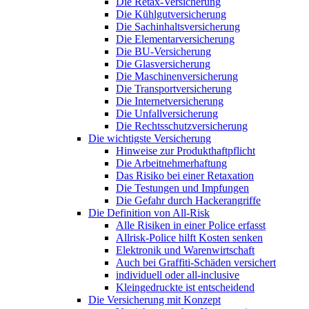
Die Retax-Versicherung
Die Kühlgutversicherung
Die Sachinhaltsversicherung
Die Elementarversicherung
Die BU-Versicherung
Die Glasversicherung
Die Maschinenversicherung
Die Transportversicherung
Die Internetversicherung
Die Unfallversicherung
Die Rechtsschutzversicherung
Die wichtigste Versicherung
Hinweise zur Produkthaftpflicht
Die Arbeitnehmerhaftung
Das Risiko bei einer Retaxation
Die Testungen und Impfungen
Die Gefahr durch Hackerangriffe
Die Definition von All-Risk
Alle Risiken in einer Police erfasst
Allrisk-Police hilft Kosten senken
Elektronik und Warenwirtschaft
Auch bei Graffiti-Schäden versichert
individuell oder all-inclusive
Kleingedruckte ist entscheidend
Die Versicherung mit Konzept