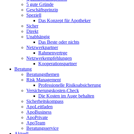
5 gute Gründe
Geschäftsprinzip
Speziell
Das Konzept für Apotheker
Sicher
Direkt
Unabhängig
Das Beste oder nichts
Netzwerkpartner
Rahmenvertrge
Netzwerkempfehlungen
Kooperationspartner
Beratung
Beratungsthemen
Risk Management
Professionelle Risikoabsicherung
Versicherungskosten-Check
Die Kosten im Auge behalten
Sicherheitskompass
ApoLeitfaden
ApoBusiness
ApoPrivate
ApoTeam
Beratungsservice
Aktuell