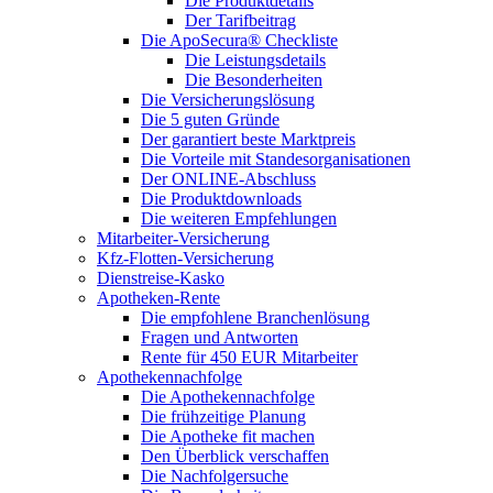
Die Produktdetails
Der Tarifbeitrag
Die ApoSecura® Checkliste
Die Leistungsdetails
Die Besonderheiten
Die Versicherungslösung
Die 5 guten Gründe
Der garantiert beste Marktpreis
Die Vorteile mit Standesorganisationen
Der ONLINE-Abschluss
Die Produktdownloads
Die weiteren Empfehlungen
Mitarbeiter-Versicherung
Kfz-Flotten-Versicherung
Dienstreise-Kasko
Apotheken-Rente
Die empfohlene Branchenlösung
Fragen und Antworten
Rente für 450 EUR Mitarbeiter
Apothekennachfolge
Die Apothekennachfolge
Die frühzeitige Planung
Die Apotheke fit machen
Den Überblick verschaffen
Die Nachfolgersuche