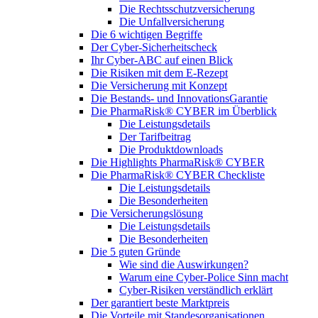
Die Rechtsschutzversicherung
Die Unfallversicherung
Die 6 wichtigen Begriffe
Der Cyber-Sicher­heits­check
Ihr Cyber-ABC auf einen Blick
Die Risiken mit dem E-Rezept
Die Versicherung mit Konzept
Die Bestands- und InnovationsGarantie
Die PharmaRisk® CYBER im Überblick
Die Leistungsdetails
Der Tarifbeitrag
Die Produktdownloads
Die Highlights PharmaRisk® CYBER
Die PharmaRisk® CYBER Checkliste
Die Leistungsdetails
Die Besonderheiten
Die Versicherungslösung
Die Leistungsdetails
Die Besonderheiten
Die 5 guten Gründe
Wie sind die Auswirkungen?
Warum eine Cyber-Police Sinn macht
Cyber-Risiken verständlich erklärt
Der garantiert beste Marktpreis
Die Vorteile mit Standesorganisationen