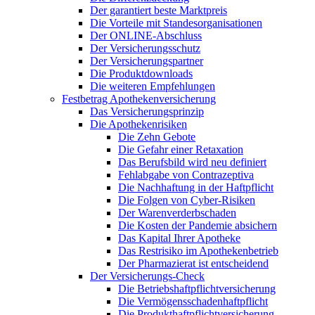
Der garantiert beste Marktpreis
Die Vorteile mit Standesorganisationen
Der ONLINE-Abschluss
Der Versicherungsschutz
Der Versicherungspartner
Die Produktdownloads
Die weiteren Empfehlungen
Festbetrag Apothekenversicherung
Das Versicherungsprinzip
Die Apothekenrisiken
Die Zehn Gebote
Die Gefahr einer Retaxation
Das Berufsbild wird neu definiert
Fehlabgabe von Contrazeptiva
Die Nachhaftung in der Haftpflicht
Die Folgen von Cyber-Risiken
Der Warenverderbschaden
Die Kosten der Pandemie absichern
Das Kapital Ihrer Apotheke
Das Restrisiko im Apothekenbetrieb
Der Pharmazierat ist entscheidend
Der Versicherungs-Check
Die Betriebshaftpflichtversicherung
Die Vermögensschadenhaftpflicht
Die Produkthaftpflichtversicherung