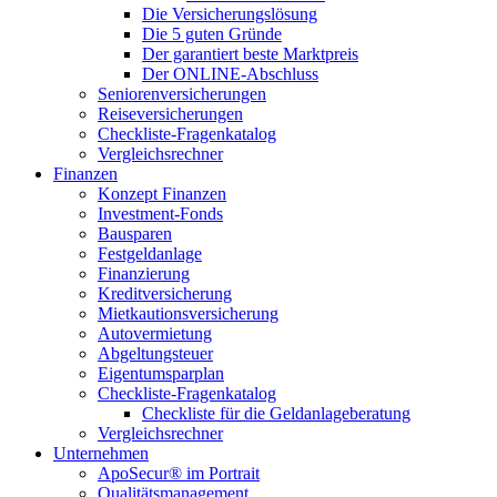
Die Versicherungslösung
Die 5 guten Gründe
Der garantiert beste Marktpreis
Der ONLINE-Abschluss
Seniorenversicherungen
Reiseversicherungen
Checkliste-Fragenkatalog
Vergleichsrechner
Finanzen
Konzept Finanzen
Investment-Fonds
Bausparen
Festgeldanlage
Finanzierung
Kreditversicherung
Mietkautionsversicherung
Autovermietung
Abgeltungsteuer
Eigentumsparplan
Checkliste-Fragenkatalog
Checkliste für die Geldanlageberatung
Vergleichsrechner
Unternehmen
ApoSecur® im Portrait
Qualitätsmanagement