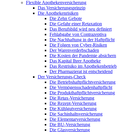
Flexible Apothekenversicherung
Das Versicherungsprinzip
Die Apothekenrisiken
Die Zehn Gebote
Die Gefahr einer Retaxation
Das Berufsbild wird neu definiert
Fehlabgabe von Contrazeptiva
Die Nachhaftung in der Haftpflicht
Die Folgen von Cyber-Risiken
Der Warenverderbschaden
Die Kosten der Pandemie absichern
Das Kapital Ihrer Apotheke
Das Restrisiko im Apothekenbetrieb
Der Pharmazierat ist entscheidend
Der Versicherungs-Check
Die Betriebshaftpflichtversicherung
Die Vermögensschadenhaftpflicht
Die Produkthaftpflichtversicherung
Die Retax-Versicherung
Die Rezept-Versicherung
Die Kühlgutversicherung
Die Sachinhaltsversicherung
Die Elementarversicherung
Die BU-Versicherung
Die Glasversicherung