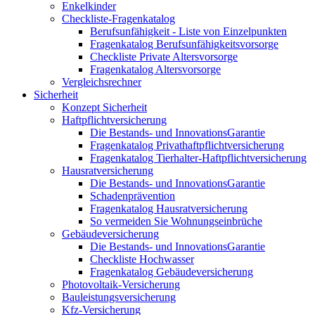
Enkelkinder
Checkliste-Fragenkatalog
Berufsunfähigkeit - Liste von Einzelpunkten
Fragenkatalog Berufsunfähigkeitsvorsorge
Checkliste Private Altersvorsorge
Fragenkatalog Altersvorsorge
Vergleichsrechner
Sicherheit
Konzept Sicherheit
Haftpflichtversicherung
Die Bestands- und InnovationsGarantie
Fragenkatalog Privathaftpflichtversicherung
Fragenkatalog Tierhalter-Haftpflichtversicherung
Hausratversicherung
Die Bestands- und InnovationsGarantie
Schadenprävention
Fragenkatalog Hausratversicherung
So vermeiden Sie Wohnungseinbrüche
Gebäudeversicherung
Die Bestands- und InnovationsGarantie
Checkliste Hochwasser
Fragenkatalog Gebäudeversicherung
Photovoltaik-Versicherung
Bauleistungsversicherung
Kfz-Versicherung