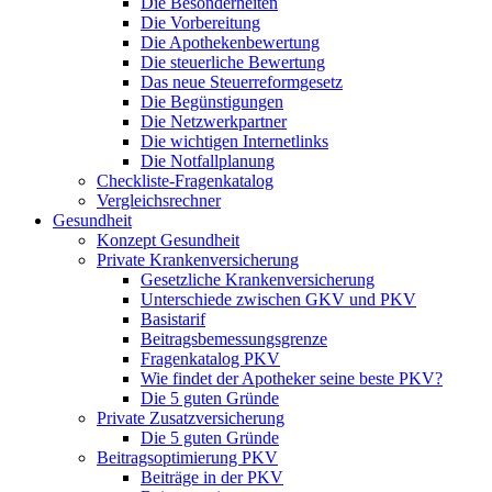
Die Besonderheiten
Die Vorbereitung
Die Apothekenbewertung
Die steuerliche Bewertung
Das neue Steuerreformgesetz
Die Begünstigungen
Die Netzwerkpartner
Die wichtigen Internetlinks
Die Notfallplanung
Checkliste-Fragenkatalog
Vergleichsrechner
Gesundheit
Konzept Gesundheit
Private Krankenversicherung
Gesetzliche Krankenversicherung
Unterschiede zwischen GKV und PKV
Basistarif
Beitragsbemessungsgrenze
Fragenkatalog PKV
Wie findet der Apotheker seine beste PKV?
Die 5 guten Gründe
Private Zusatzversicherung
Die 5 guten Gründe
Beitragsoptimierung PKV
Beiträge in der PKV