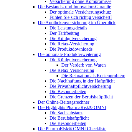
Versicherung ohne Kompromisse
Die Bestands- und InnovationsGarantie
Der optimale Versicherungschutz
Fühlen Sie sich richtig versichert?
Die Apothekenversicherung im Überblick
Die Leistungsdetails
Der Tarifbeitrag
Die Kühlgutversicherung
Die Retax-Versicherung
Die Produktdownloads
Die optionale Produkterweiterung
Die Kühlgutversicherung
Der Verderb von Waren
Die Retax-Versicherung
Die Retaxation als Kostenproblem
Die Nachhaftung in der Haftpflicht
Die Privathaftpflichtversicherung
Die Besonderheiten
Die Grenzen der Berufshaftpflicht
Der Online-Beitragsrechner
Die Highlights PharmaRisk® OMNI
Die Sachsubstanz
Die Berufshaftpflicht
Die Besonderheiten
Die PharmaRisk® OMNI Checkliste