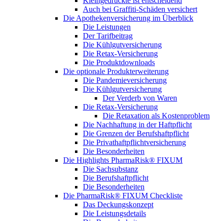
Kleingedruckte ist entscheidend
Auch bei Graffiti-Schäden versichert
Die Apothekenversicherung im Überblick
Die Leistungen
Der Tarifbeitrag
Die Kühlgutversicherung
Die Retax-Versicherung
Die Produktdownloads
Die optionale Produkterweiterung
Die Pandemieversicherung
Die Kühlgutversicherung
Der Verderb von Waren
Die Retax-Versicherung
Die Retaxation als Kostenproblem
Die Nachhaftung in der Haftpflicht
Die Grenzen der Berufshaftpflicht
Die Privathaftpflichtversicherung
Die Besonderheiten
Die Highlights PharmaRisk® FIXUM
Die Sachsubstanz
Die Berufshaftpflicht
Die Besonderheiten
Die PharmaRisk® FIXUM Checkliste
Das Deckungskonzept
Die Leistungsdetails