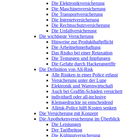
Die Elektronikversicherung
Die Maschinenversicherung
Die Transportversicherung
Die Internetversicherung
Die Rechtsschutzversicherung
Die Unfallversicherung
Die wichtigste Versicherung
Hinweise zur Produkthaftpflicht
Die Arbeitnehmerhaftung
Das Risiko bei einer Retaxation
Die Testungen und Impfungen
Die Gefahr durch Hackerangriffe
Die Definition von All-Risk
Alle Risiken in einer Police erfasst
Versicherung unter der Lupe
Elektronik und Warenwirtschaft
Auch bei Graffiti-Schäden versichert
individuell oder all-inclusive
Kleingedruckte ist entscheidend
Allrisk-Police hilft Kosten senken
Die Versicherung mit Konzept
Die Apothekenversicherung im Überblick
Die Leistungen
Der Tarifbeitrag
Die Kühlgutversicherung