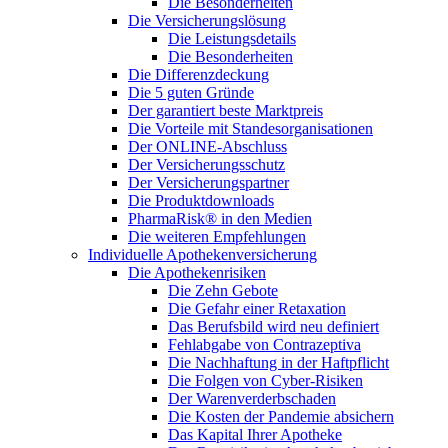
Die Besonderheiten
Die Versicherungslösung
Die Leistungsdetails
Die Besonderheiten
Die Differenzdeckung
Die 5 guten Gründe
Der garantiert beste Marktpreis
Die Vorteile mit Standesorganisationen
Der ONLINE-Abschluss
Der Versicherungsschutz
Der Versicherungspartner
Die Produktdownloads
PharmaRisk® in den Medien
Die weiteren Empfehlungen
Individuelle Apothekenversicherung
Die Apothekenrisiken
Die Zehn Gebote
Die Gefahr einer Retaxation
Das Berufsbild wird neu definiert
Fehlabgabe von Contrazeptiva
Die Nachhaftung in der Haftpflicht
Die Folgen von Cyber-Risiken
Der Warenverderbschaden
Die Kosten der Pandemie absichern
Das Kapital Ihrer Apotheke