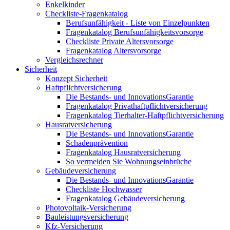
Enkelkinder
Checkliste-Fragenkatalog
Berufsunfähigkeit - Liste von Einzelpunkten
Fragenkatalog Berufsunfähigkeitsvorsorge
Checkliste Private Altersvorsorge
Fragenkatalog Altersvorsorge
Vergleichsrechner
Sicherheit
Konzept Sicherheit
Haftpflichtversicherung
Die Bestands- und InnovationsGarantie
Fragenkatalog Privathaftpflichtversicherung
Fragenkatalog Tierhalter-Haftpflichtversicherung
Hausratversicherung
Die Bestands- und InnovationsGarantie
Schadenprävention
Fragenkatalog Hausratversicherung
So vermeiden Sie Wohnungseinbrüche
Gebäudeversicherung
Die Bestands- und InnovationsGarantie
Checkliste Hochwasser
Fragenkatalog Gebäudeversicherung
Photovoltaik-Versicherung
Bauleistungsversicherung
Kfz-Versicherung