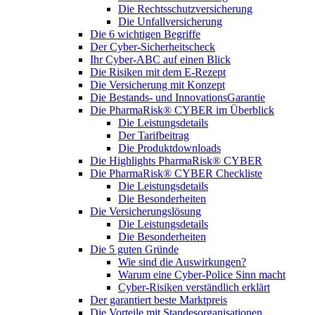
Die Rechtsschutzversicherung
Die Unfallversicherung
Die 6 wichtigen Begriffe
Der Cyber-Sicher­heits­check
Ihr Cyber-ABC auf einen Blick
Die Risiken mit dem E-Rezept
Die Versicherung mit Konzept
Die Bestands- und InnovationsGarantie
Die PharmaRisk® CYBER im Überblick
Die Leistungsdetails
Der Tarifbeitrag
Die Produktdownloads
Die Highlights PharmaRisk® CYBER
Die PharmaRisk® CYBER Checkliste
Die Leistungsdetails
Die Besonderheiten
Die Versicherungslösung
Die Leistungsdetails
Die Besonderheiten
Die 5 guten Gründe
Wie sind die Auswirkungen?
Warum eine Cyber-Police Sinn macht
Cyber-Risiken verständlich erklärt
Der garantiert beste Marktpreis
Die Vorteile mit Standesorganisationen