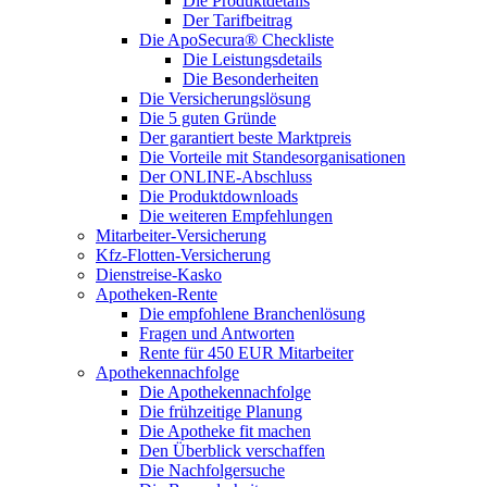
Die Produktdetails
Der Tarifbeitrag
Die ApoSecura® Checkliste
Die Leistungsdetails
Die Besonderheiten
Die Versicherungslösung
Die 5 guten Gründe
Der garantiert beste Marktpreis
Die Vorteile mit Standesorganisationen
Der ONLINE-Abschluss
Die Produktdownloads
Die weiteren Empfehlungen
Mitarbeiter-Versicherung
Kfz-Flotten-Versicherung
Dienstreise-Kasko
Apotheken-Rente
Die empfohlene Branchenlösung
Fragen und Antworten
Rente für 450 EUR Mitarbeiter
Apothekennachfolge
Die Apothekennachfolge
Die frühzeitige Planung
Die Apotheke fit machen
Den Überblick verschaffen
Die Nachfolgersuche