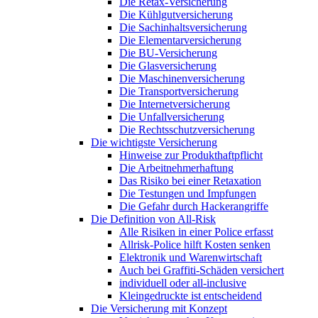
Die Retax-Versicherung
Die Kühlgutversicherung
Die Sachinhaltsversicherung
Die Elementarversicherung
Die BU-Versicherung
Die Glasversicherung
Die Maschinenversicherung
Die Transportversicherung
Die Internetversicherung
Die Unfallversicherung
Die Rechtsschutzversicherung
Die wichtigste Versicherung
Hinweise zur Produkthaftpflicht
Die Arbeitnehmerhaftung
Das Risiko bei einer Retaxation
Die Testungen und Impfungen
Die Gefahr durch Hackerangriffe
Die Definition von All-Risk
Alle Risiken in einer Police erfasst
Allrisk-Police hilft Kosten senken
Elektronik und Warenwirtschaft
Auch bei Graffiti-Schäden versichert
individuell oder all-inclusive
Kleingedruckte ist entscheidend
Die Versicherung mit Konzept