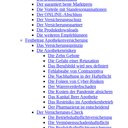
Der garantiert beste Marktpreis
Die Vorteile mit Standesorganisationen
Der ONLINE-Abschluss
Der Versicherungsschutz
Der Versicherungspartner
Die Produktdownloads
Die weiteren Empfehlungen
Festbetrag Apothekenversicherung
Das Versicherungsprinzip
Die Apothekenrisiken
Die Zehn Gebote
Die Gefahr einer Retaxation
Das Berufsbild wird neu definiert
Fehlabgabe von Contrazeptiva
Die Nachhaftung in der Haftpflicht
Die Folgen von Cyber-Risiken
Der Warenverderbschaden
Die Kosten der Pandemie absichern
Das Kapital Ihrer Apotheke
Das Restrisiko im Apothekenbetrieb
Der Pharmazierat ist entscheidend
Der Versicherungs-Check
Die Betriebshaftpflichtversicherung
Die Vermögensschadenhaftpflicht
Die Produkthaftpflichtversicherung