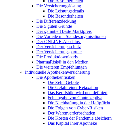
Die Besonderheiten
Die Versicherungslösung
Die Leistungsdetails
Die Besonderheiten
Die Differenzdeckung
Die 5 guten Gründe
Der garantiert beste Marktpreis
Die Vorteile mit Standesorganisationen
Der ONLINE-Abschluss
Der Versicherungsschutz
Der Versicherungspartner
Die Produktdownloads
PharmaRisk® in den Medien
Die weiteren Empfehlungen
Individuelle Apothekenversicherung
Die Apothekenrisiken
Die Zehn Gebote
Die Gefahr einer Retaxation
Das Berufsbild wird neu definiert
Fehlabgabe von Contrazeptiva
Die Nachhaftung in der Haftpflicht
Die Folgen von Cyber-Risiken
Der Warenverderbschaden
Die Kosten der Pandemie absichern
Das Kapital Ihrer Apotheke