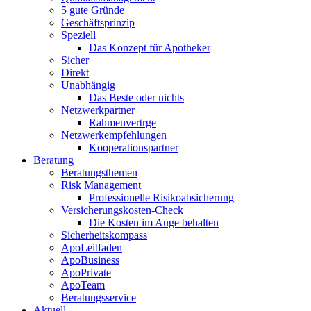
5 gute Gründe
Geschäftsprinzip
Speziell
Das Konzept für Apotheker
Sicher
Direkt
Unabhängig
Das Beste oder nichts
Netzwerkpartner
Rahmenvertrge
Netzwerkempfehlungen
Kooperationspartner
Beratung
Beratungsthemen
Risk Management
Professionelle Risikoabsicherung
Versicherungskosten-Check
Die Kosten im Auge behalten
Sicherheitskompass
ApoLeitfaden
ApoBusiness
ApoPrivate
ApoTeam
Beratungsservice
Aktuell