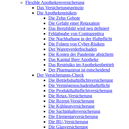
Flexible Apothekenversicherung
Das Versicherungsprinzip
Die Apothekenrisiken
Die Zehn Gebote
Die Gefahr einer Retaxation
Das Berufsbild wird neu definiert
Fehlabgabe von Contrazeptiva
Die Nachhaftung in der Haftpflicht
Die Folgen von Cyber-Risiken
Der Warenverderbschaden
Die Kosten der Pandemie absichern
Das Kapital Ihrer Apotheke
Das Restrisiko im Apothekenbetrieb
Der Pharmazierat ist entscheidend
Der Versicherungs-Check
Die Betriebshaftpflichtversicherung
Die Vermögensschadenhaftpflicht
Die Produkthaftpflichtversicherung
Die Retax-Versicherung
Die Rezept-Versicherung
Die Kühlgutversicherung
Die Sachinhaltsversicherung
Die Elementarversicherung
Die BU-Versicherung
Die Glasversicherung