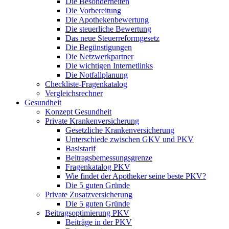
Die Besonderheiten
Die Vorbereitung
Die Apothekenbewertung
Die steuerliche Bewertung
Das neue Steuerreformgesetz
Die Begünstigungen
Die Netzwerkpartner
Die wichtigen Internetlinks
Die Notfallplanung
Checkliste-Fragenkatalog
Vergleichsrechner
Gesundheit
Konzept Gesundheit
Private Krankenversicherung
Gesetzliche Krankenversicherung
Unterschiede zwischen GKV und PKV
Basistarif
Beitragsbemessungsgrenze
Fragenkatalog PKV
Wie findet der Apotheker seine beste PKV?
Die 5 guten Gründe
Private Zusatzversicherung
Die 5 guten Gründe
Beitragsoptimierung PKV
Beiträge in der PKV