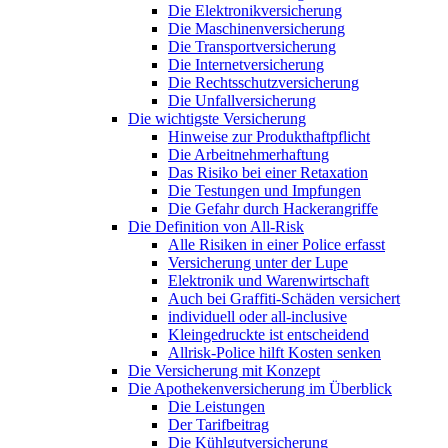
Die Elektronikversicherung
Die Maschinenversicherung
Die Transportversicherung
Die Internetversicherung
Die Rechtsschutzversicherung
Die Unfallversicherung
Die wichtigste Versicherung
Hinweise zur Produkthaftpflicht
Die Arbeitnehmerhaftung
Das Risiko bei einer Retaxation
Die Testungen und Impfungen
Die Gefahr durch Hackerangriffe
Die Definition von All-Risk
Alle Risiken in einer Police erfasst
Versicherung unter der Lupe
Elektronik und Warenwirtschaft
Auch bei Graffiti-Schäden versichert
individuell oder all-inclusive
Kleingedruckte ist entscheidend
Allrisk-Police hilft Kosten senken
Die Versicherung mit Konzept
Die Apothekenversicherung im Überblick
Die Leistungen
Der Tarifbeitrag
Die Kühlgutversicherung