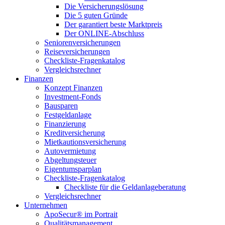
Die Versicherungslösung
Die 5 guten Gründe
Der garantiert beste Marktpreis
Der ONLINE-Abschluss
Seniorenversicherungen
Reiseversicherungen
Checkliste-Fragenkatalog
Vergleichsrechner
Finanzen
Konzept Finanzen
Investment-Fonds
Bausparen
Festgeldanlage
Finanzierung
Kreditversicherung
Mietkautionsversicherung
Autovermietung
Abgeltungsteuer
Eigentumsparplan
Checkliste-Fragenkatalog
Checkliste für die Geldanlageberatung
Vergleichsrechner
Unternehmen
ApoSecur® im Portrait
Qualitätsmanagement