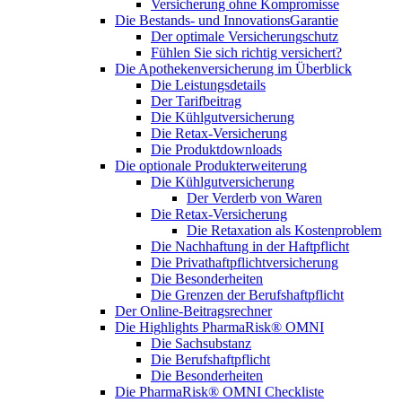
Versicherung ohne Kompromisse
Die Bestands- und InnovationsGarantie
Der optimale Versicherungschutz
Fühlen Sie sich richtig versichert?
Die Apothekenversicherung im Überblick
Die Leistungsdetails
Der Tarifbeitrag
Die Kühlgutversicherung
Die Retax-Versicherung
Die Produktdownloads
Die optionale Produkterweiterung
Die Kühlgutversicherung
Der Verderb von Waren
Die Retax-Versicherung
Die Retaxation als Kostenproblem
Die Nachhaftung in der Haftpflicht
Die Privathaftpflichtversicherung
Die Besonderheiten
Die Grenzen der Berufshaftpflicht
Der Online-Beitragsrechner
Die Highlights PharmaRisk® OMNI
Die Sachsubstanz
Die Berufshaftpflicht
Die Besonderheiten
Die PharmaRisk® OMNI Checkliste