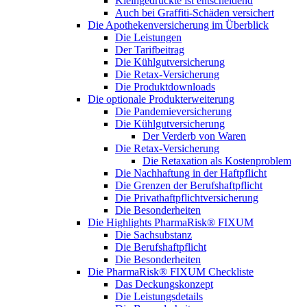
Kleingedruckte ist entscheidend
Auch bei Graffiti-Schäden versichert
Die Apothekenversicherung im Überblick
Die Leistungen
Der Tarifbeitrag
Die Kühlgutversicherung
Die Retax-Versicherung
Die Produktdownloads
Die optionale Produkterweiterung
Die Pandemieversicherung
Die Kühlgutversicherung
Der Verderb von Waren
Die Retax-Versicherung
Die Retaxation als Kostenproblem
Die Nachhaftung in der Haftpflicht
Die Grenzen der Berufshaftpflicht
Die Privathaftpflichtversicherung
Die Besonderheiten
Die Highlights PharmaRisk® FIXUM
Die Sachsubstanz
Die Berufshaftpflicht
Die Besonderheiten
Die PharmaRisk® FIXUM Checkliste
Das Deckungskonzept
Die Leistungsdetails