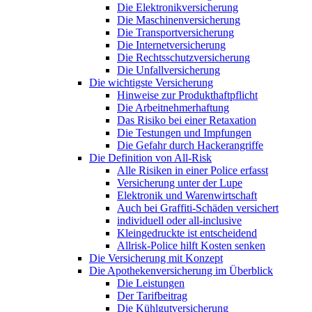
Die Elektronikversicherung
Die Maschinenversicherung
Die Transportversicherung
Die Internetversicherung
Die Rechtsschutzversicherung
Die Unfallversicherung
Die wichtigste Versicherung
Hinweise zur Produkthaftpflicht
Die Arbeitnehmerhaftung
Das Risiko bei einer Retaxation
Die Testungen und Impfungen
Die Gefahr durch Hackerangriffe
Die Definition von All-Risk
Alle Risiken in einer Police erfasst
Versicherung unter der Lupe
Elektronik und Warenwirtschaft
Auch bei Graffiti-Schäden versichert
individuell oder all-inclusive
Kleingedruckte ist entscheidend
Allrisk-Police hilft Kosten senken
Die Versicherung mit Konzept
Die Apothekenversicherung im Überblick
Die Leistungen
Der Tarifbeitrag
Die Kühlgutversicherung