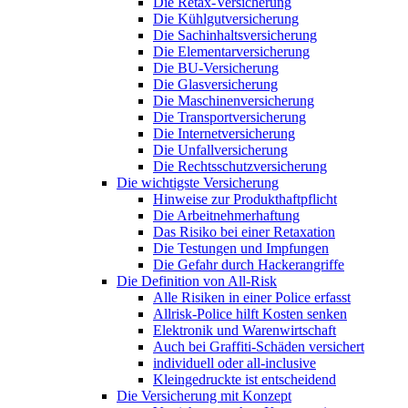
Die Retax-Versicherung
Die Kühlgutversicherung
Die Sachinhaltsversicherung
Die Elementarversicherung
Die BU-Versicherung
Die Glasversicherung
Die Maschinenversicherung
Die Transportversicherung
Die Internetversicherung
Die Unfallversicherung
Die Rechtsschutzversicherung
Die wichtigste Versicherung
Hinweise zur Produkthaftpflicht
Die Arbeitnehmerhaftung
Das Risiko bei einer Retaxation
Die Testungen und Impfungen
Die Gefahr durch Hackerangriffe
Die Definition von All-Risk
Alle Risiken in einer Police erfasst
Allrisk-Police hilft Kosten senken
Elektronik und Warenwirtschaft
Auch bei Graffiti-Schäden versichert
individuell oder all-inclusive
Kleingedruckte ist entscheidend
Die Versicherung mit Konzept