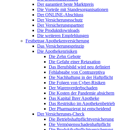
Der garantiert beste Marktpreis
Die Vorteile mit Standesorganisationen
Der ONLINE-Abschluss
Der Versicherungsschutz
Der Versicherungspartner
Die Produktdownloads
Die weiteren Empfehlungen
Festbetrag Apothekenversicherung
Das Versicherungsprinzip
Die Apothekenrisiken
Die Zehn Gebote
Die Gefahr einer Retaxation
Das Berufsbild wird neu definiert
Fehlabgabe von Contrazeptiva
Die Nachhaftung in der Haftpflicht
Die Folgen von Cyber-Risiken
Der Warenverderbschaden
Die Kosten der Pandemie absichern
Das Kapital Ihrer Apotheke
Das Restrisiko im Apothekenbetrieb
Der Pharmazierat ist entscheidend
Der Versicherungs-Check
Die Betriebshaftpflichtversicherung
Die Vermögensschadenhaftpflicht
Die Produkthaftpflichtversicherung