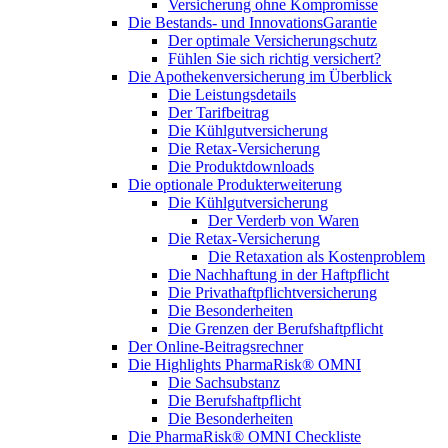
Versicherung ohne Kompromisse
Die Bestands- und InnovationsGarantie
Der optimale Versicherungschutz
Fühlen Sie sich richtig versichert?
Die Apothekenversicherung im Überblick
Die Leistungsdetails
Der Tarifbeitrag
Die Kühlgutversicherung
Die Retax-Versicherung
Die Produktdownloads
Die optionale Produkterweiterung
Die Kühlgutversicherung
Der Verderb von Waren
Die Retax-Versicherung
Die Retaxation als Kostenproblem
Die Nachhaftung in der Haftpflicht
Die Privathaftpflichtversicherung
Die Besonderheiten
Die Grenzen der Berufshaftpflicht
Der Online-Beitragsrechner
Die Highlights PharmaRisk® OMNI
Die Sachsubstanz
Die Berufshaftpflicht
Die Besonderheiten
Die PharmaRisk® OMNI Checkliste