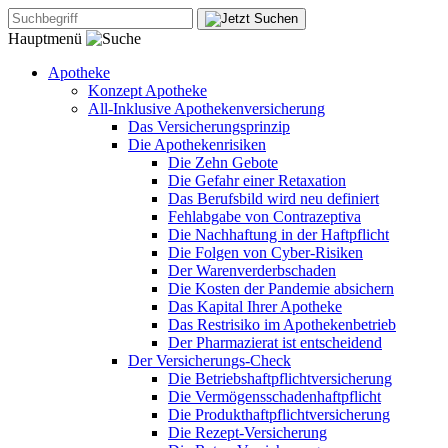
Hauptmenü
Apotheke
Konzept Apotheke
All-Inklusive Apothekenversicherung
Das Versicherungsprinzip
Die Apothekenrisiken
Die Zehn Gebote
Die Gefahr einer Retaxation
Das Berufsbild wird neu definiert
Fehlabgabe von Contrazeptiva
Die Nachhaftung in der Haftpflicht
Die Folgen von Cyber-Risiken
Der Warenverderbschaden
Die Kosten der Pandemie absichern
Das Kapital Ihrer Apotheke
Das Restrisiko im Apothekenbetrieb
Der Pharmazierat ist entscheidend
Der Versicherungs-Check
Die Betriebshaftpflichtversicherung
Die Vermögensschadenhaftpflicht
Die Produkthaftpflichtversicherung
Die Rezept-Versicherung