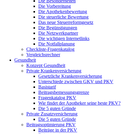
Die Besonderheiten
Die Vorbereitung
Die Apothekenbewertung
Die steuerliche Bewertung
Das neue Steuerreformgesetz
Die Begünstigungen
Die Netzwerkpartner
Die wichtigen Internetlinks
Die Notfallplanung
Checkliste-Fragenkatalog
Vergleichsrechner
Gesundheit
Konzept Gesundheit
Private Krankenversicherung
Gesetzliche Krankenversicherung
Unterschiede zwischen GKV und PKV
Basistarif
Beitragsbemessungsgrenze
Fragenkatalog PKV
Wie findet der Apotheker seine beste PKV?
Die 5 guten Gründe
Private Zusatzversicherung
Die 5 guten Gründe
Beitragsoptimierung PKV
Beiträge in der PKV