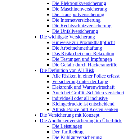
Die Elektronikversicherung
Die Maschinenversicherung
Die Transportversicherung
Die Internetversicherung
Die Rechtsschutzversicherung
Die Unfallversicherung
Die wichtigste Versicherung
Hinweise zur Produkthaftpflicht
Die Arbeitnehmerhaftung
Das Risiko bei einer Retaxation
Die Testungen und Impfungen
Die Gefahr durch Hackerangriffe
Die Definition von All-Risk
Alle Risiken in einer Police erfasst
Versicherung unter der Lupe
Elektronik und Warenwirtschaft
Auch bei Graffiti-Schäden versichert
individuell oder all-inclusive
Kleingedruckte ist entscheidend
Allrisk-Police hilft Kosten senken
Die Versicherung mit Konzept
Die Apothekenversicherung im Überblick
Die Leistungen
Der Tarifbeitrag
Die Kühlgutversicherung