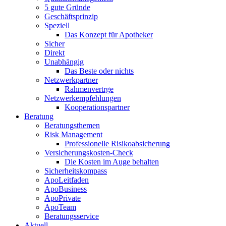
5 gute Gründe
Geschäftsprinzip
Speziell
Das Konzept für Apotheker
Sicher
Direkt
Unabhängig
Das Beste oder nichts
Netzwerkpartner
Rahmenvertrge
Netzwerkempfehlungen
Kooperationspartner
Beratung
Beratungsthemen
Risk Management
Professionelle Risikoabsicherung
Versicherungskosten-Check
Die Kosten im Auge behalten
Sicherheitskompass
ApoLeitfaden
ApoBusiness
ApoPrivate
ApoTeam
Beratungsservice
Aktuell