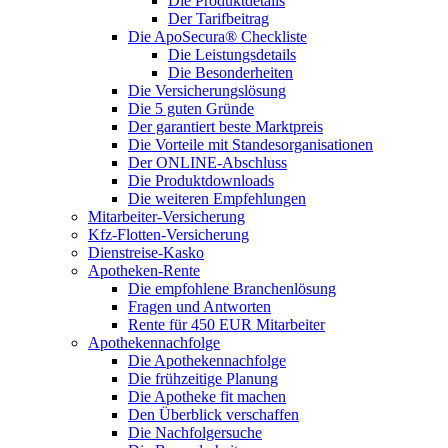
Die Produktdetails
Der Tarifbeitrag
Die ApoSecura® Checkliste
Die Leistungsdetails
Die Besonderheiten
Die Versicherungslösung
Die 5 guten Gründe
Der garantiert beste Marktpreis
Die Vorteile mit Standesorganisationen
Der ONLINE-Abschluss
Die Produktdownloads
Die weiteren Empfehlungen
Mitarbeiter-Versicherung
Kfz-Flotten-Versicherung
Dienstreise-Kasko
Apotheken-Rente
Die empfohlene Branchenlösung
Fragen und Antworten
Rente für 450 EUR Mitarbeiter
Apothekennachfolge
Die Apothekennachfolge
Die frühzeitige Planung
Die Apotheke fit machen
Den Überblick verschaffen
Die Nachfolgersuche