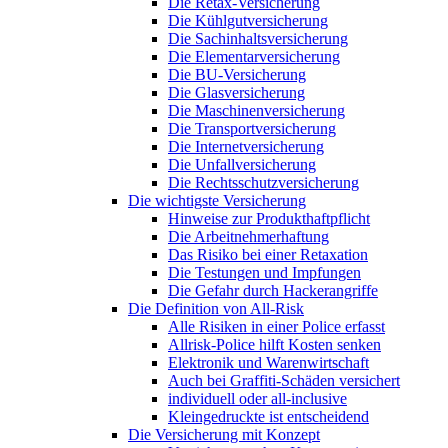
Die Retax-Versicherung
Die Kühlgutversicherung
Die Sachinhaltsversicherung
Die Elementarversicherung
Die BU-Versicherung
Die Glasversicherung
Die Maschinenversicherung
Die Transportversicherung
Die Internetversicherung
Die Unfallversicherung
Die Rechtsschutzversicherung
Die wichtigste Versicherung
Hinweise zur Produkthaftpflicht
Die Arbeitnehmerhaftung
Das Risiko bei einer Retaxation
Die Testungen und Impfungen
Die Gefahr durch Hackerangriffe
Die Definition von All-Risk
Alle Risiken in einer Police erfasst
Allrisk-Police hilft Kosten senken
Elektronik und Warenwirtschaft
Auch bei Graffiti-Schäden versichert
individuell oder all-inclusive
Kleingedruckte ist entscheidend
Die Versicherung mit Konzept