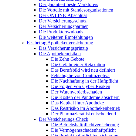
Der garantiert beste Marktpreis
Die Vorteile mit Standesorganisationen
Der ONLINE-Abschluss
Der Versicherungsschutz
Der Versicherungspartner
Die Produktdownloads
Die weiteren Empfehlungen
Festbetrag Apothekenversicherung
Das Versicherungsprinzip
Die Apothekenrisiken
Die Zehn Gebote
Die Gefahr einer Retaxation
Das Berufsbild wird neu definiert
Fehlabgabe von Contrazeptiva
Die Nachhaftung in der Haftpflicht
Die Folgen von Cyber-Risiken
Der Warenverderbschaden
Die Kosten der Pandemie absichern
Das Kapital Ihrer Apotheke
Das Restrisiko im Apothekenbetrieb
Der Pharmazierat ist entscheidend
Der Versicherungs-Check
Die Betriebshaftpflichtversicherung
Die Vermögensschadenhaftpflicht
Die Produkthaftpflichtversicherung