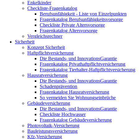
Enkelkinder
Checkliste-Fragenkatalog
Berufsunfähigkeit - Liste von Einzelpunkten
Fragenkatalog Berufsunfähigkeitsvorsorge
Checkliste Private Altersvorsorge
Fragenkatalog Altersvorsorge
Vergleichsrechner
Sicherheit
Konzept Sicherheit
Haftpflichtversicherung
Die Bestands- und InnovationsGarantie
Fragenkatalog Privathaftpflichtversicherung
Fragenkatalog Tierhalter-Haftpflichtversicherung
Hausratversicherung
Die Bestands- und InnovationsGarantie
Schadenprävention
Fragenkatalog Hausratversicherung
So vermeiden Sie Wohnungseinbrüche
Gebäudeversicherung
Die Bestands- und InnovationsGarantie
Checkliste Hochwasser
Fragenkatalog Gebäudeversicherung
Photovoltaik-Versicherung
Bauleistungsversicherung
Kfz-Versicherung