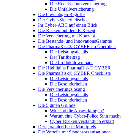
Die Rechtsschutzversicherung
Die Unfallversicherung
Die 6 wichtigen Begriffe
Der Cyber-Sicher­heits­check
Ihr Cyber-ABC auf einen Blick
Die Risiken mit dem E-Rezept
Die Versicherung mit Konzept
Die Bestands- und InnovationsGarantie
Die PharmaRisk® CYBER im Überblick
Die Leistungsdetails
Der Tarifbeitrag
Die Produktdownloads
Die Highlights PharmaRisk® CYBER
Die PharmaRisk® CYBER Checkliste
Die Leistungsdetails
Die Besonderheiten
Die Versicherungslösung
Die Leistungsdetails
Die Besonderheiten
Die 5 guten Gründe
Wie sind die Auswirkungen?
Warum eine Cyber-Police Sinn macht
Cyber-Risiken verständlich erklärt
Der garantiert beste Marktpreis
Die Vorteile mit Standesorganisationen