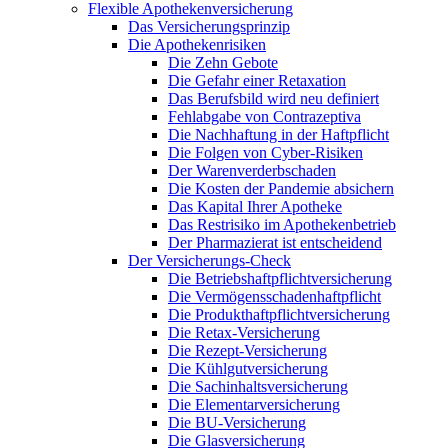
Flexible Apothekenversicherung
Das Versicherungsprinzip
Die Apothekenrisiken
Die Zehn Gebote
Die Gefahr einer Retaxation
Das Berufsbild wird neu definiert
Fehlabgabe von Contrazeptiva
Die Nachhaftung in der Haftpflicht
Die Folgen von Cyber-Risiken
Der Warenverderbschaden
Die Kosten der Pandemie absichern
Das Kapital Ihrer Apotheke
Das Restrisiko im Apothekenbetrieb
Der Pharmazierat ist entscheidend
Der Versicherungs-Check
Die Betriebshaftpflichtversicherung
Die Vermögensschadenhaftpflicht
Die Produkthaftpflichtversicherung
Die Retax-Versicherung
Die Rezept-Versicherung
Die Kühlgutversicherung
Die Sachinhaltsversicherung
Die Elementarversicherung
Die BU-Versicherung
Die Glasversicherung