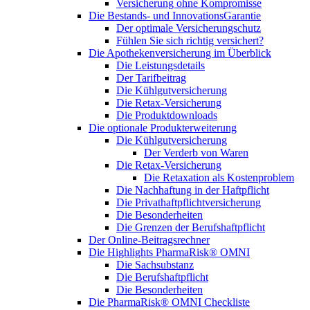
Versicherung ohne Kompromisse
Die Bestands- und InnovationsGarantie
Der optimale Versicherungschutz
Fühlen Sie sich richtig versichert?
Die Apothekenversicherung im Überblick
Die Leistungsdetails
Der Tarifbeitrag
Die Kühlgutversicherung
Die Retax-Versicherung
Die Produktdownloads
Die optionale Produkterweiterung
Die Kühlgutversicherung
Der Verderb von Waren
Die Retax-Versicherung
Die Retaxation als Kostenproblem
Die Nachhaftung in der Haftpflicht
Die Privathaftpflichtversicherung
Die Besonderheiten
Die Grenzen der Berufshaftpflicht
Der Online-Beitragsrechner
Die Highlights PharmaRisk® OMNI
Die Sachsubstanz
Die Berufshaftpflicht
Die Besonderheiten
Die PharmaRisk® OMNI Checkliste