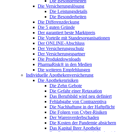
Die Besonderheiten
Die Versicherungslösung
Die Leistungsdetails
Die Besonderheiten
Die Differenzdeckung
Die 5 guten Gründe
Der garantiert beste Marktpreis
Die Vorteile mit Standesorganisationen
Der ONLINE-Abschluss
Der Versicherungsschutz
Der Versicherungspartner
Die Produktdownloads
PharmaRisk® in den Medien
Die weiteren Empfehlungen
Individuelle Apothekenversicherung
Die Apothekenrisiken
Die Zehn Gebote
Die Gefahr einer Retaxation
Das Berufsbild wird neu definiert
Fehlabgabe von Contrazeptiva
Die Nachhaftung in der Haftpflicht
Die Folgen von Cyber-Risiken
Der Warenverderbschaden
Die Kosten der Pandemie absichern
Das Kapital Ihrer Apotheke