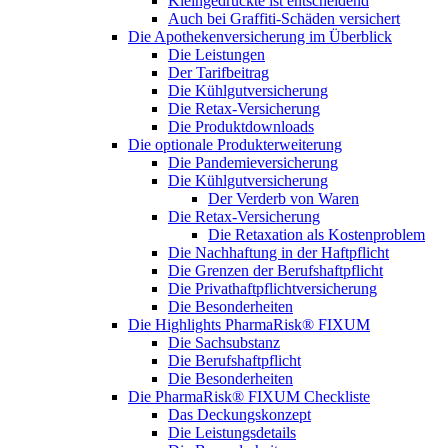
Kleingedruckte ist entscheidend
Auch bei Graffiti-Schäden versichert
Die Apothekenversicherung im Überblick
Die Leistungen
Der Tarifbeitrag
Die Kühlgutversicherung
Die Retax-Versicherung
Die Produktdownloads
Die optionale Produkterweiterung
Die Pandemieversicherung
Die Kühlgutversicherung
Der Verderb von Waren
Die Retax-Versicherung
Die Retaxation als Kostenproblem
Die Nachhaftung in der Haftpflicht
Die Grenzen der Berufshaftpflicht
Die Privathaftpflichtversicherung
Die Besonderheiten
Die Highlights PharmaRisk® FIXUM
Die Sachsubstanz
Die Berufshaftpflicht
Die Besonderheiten
Die PharmaRisk® FIXUM Checkliste
Das Deckungskonzept
Die Leistungsdetails