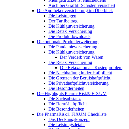
Kleingedruckte ist entscheidend
Auch bei Graffiti-Schäden versichert
Die Apothekenversicherung im Überblick
Die Leistungen
Der Tarifbeitrag
Die Kühlgutversicherung
Die Retax-Versicherung
Die Produktdownloads
Die optionale Produkterweiterung
Die Pandemieversicherung
Die Kühlgutversicherung
Der Verderb von Waren
Die Retax-Versicherung
Die Retaxation als Kostenproblem
Die Nachhaftung in der Haftpflicht
Die Grenzen der Berufshaftpflicht
Die Privathaftpflichtversicherung
Die Besonderheiten
Die Highlights PharmaRisk® FIXUM
Die Sachsubstanz
Die Berufshaftpflicht
Die Besonderheiten
Die PharmaRisk® FIXUM Checkliste
Das Deckungskonzept
Die Leistungsdetails