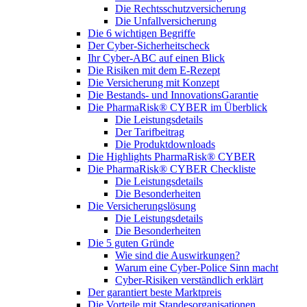
Die Rechtsschutzversicherung
Die Unfallversicherung
Die 6 wichtigen Begriffe
Der Cyber-Sicher­heits­check
Ihr Cyber-ABC auf einen Blick
Die Risiken mit dem E-Rezept
Die Versicherung mit Konzept
Die Bestands- und InnovationsGarantie
Die PharmaRisk® CYBER im Überblick
Die Leistungsdetails
Der Tarifbeitrag
Die Produktdownloads
Die Highlights PharmaRisk® CYBER
Die PharmaRisk® CYBER Checkliste
Die Leistungsdetails
Die Besonderheiten
Die Versicherungslösung
Die Leistungsdetails
Die Besonderheiten
Die 5 guten Gründe
Wie sind die Auswirkungen?
Warum eine Cyber-Police Sinn macht
Cyber-Risiken verständlich erklärt
Der garantiert beste Marktpreis
Die Vorteile mit Standesorganisationen