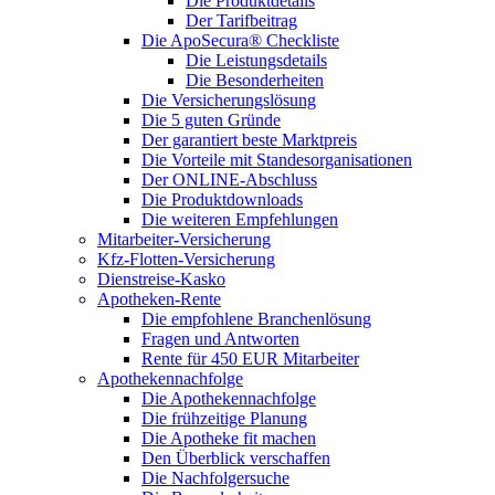
Die Produktdetails
Der Tarifbeitrag
Die ApoSecura® Checkliste
Die Leistungsdetails
Die Besonderheiten
Die Versicherungslösung
Die 5 guten Gründe
Der garantiert beste Marktpreis
Die Vorteile mit Standesorganisationen
Der ONLINE-Abschluss
Die Produktdownloads
Die weiteren Empfehlungen
Mitarbeiter-Versicherung
Kfz-Flotten-Versicherung
Dienstreise-Kasko
Apotheken-Rente
Die empfohlene Branchenlösung
Fragen und Antworten
Rente für 450 EUR Mitarbeiter
Apothekennachfolge
Die Apothekennachfolge
Die frühzeitige Planung
Die Apotheke fit machen
Den Überblick verschaffen
Die Nachfolgersuche