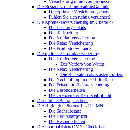
Versicherung ohne Kompromisse
Die Bestands- und InnovationsGarantie
Der optimale Versicherungschutz
Fühlen Sie sich richtig versichert?
Die Apothekenversicherung im Überblick
Die Leistungsdetails
Der Tarifbeitrag
Die Kühlgutversicherung
Die Retax-Versicherung
Die Produktdownloads
Die optionale Produkterweiterung
Die Kühlgutversicherung
Der Verderb von Waren
Die Retax-Versicherung
Die Retaxation als Kostenproblem
Die Nachhaftung in der Haftpflicht
Die Privathaftpflichtversicherung
Die Besonderheiten
Die Grenzen der Berufshaftpflicht
Der Online-Beitragsrechner
Die Highlights PharmaRisk® OMNI
Die Sachsubstanz
Die Berufshaftpflicht
Die Besonderheiten
Die PharmaRisk® OMNI Checkliste