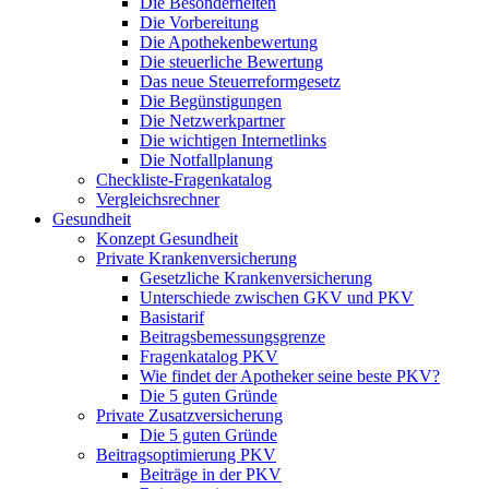
Die Besonderheiten
Die Vorbereitung
Die Apothekenbewertung
Die steuerliche Bewertung
Das neue Steuerreformgesetz
Die Begünstigungen
Die Netzwerkpartner
Die wichtigen Internetlinks
Die Notfallplanung
Checkliste-Fragenkatalog
Vergleichsrechner
Gesundheit
Konzept Gesundheit
Private Krankenversicherung
Gesetzliche Krankenversicherung
Unterschiede zwischen GKV und PKV
Basistarif
Beitragsbemessungsgrenze
Fragenkatalog PKV
Wie findet der Apotheker seine beste PKV?
Die 5 guten Gründe
Private Zusatzversicherung
Die 5 guten Gründe
Beitragsoptimierung PKV
Beiträge in der PKV