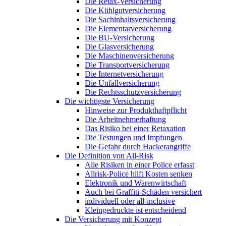
Die Retax-Versicherung
Die Kühlgutversicherung
Die Sachinhaltsversicherung
Die Elementarversicherung
Die BU-Versicherung
Die Glasversicherung
Die Maschinenversicherung
Die Transportversicherung
Die Internetversicherung
Die Unfallversicherung
Die Rechtsschutzversicherung
Die wichtigste Versicherung
Hinweise zur Produkthaftpflicht
Die Arbeitnehmerhaftung
Das Risiko bei einer Retaxation
Die Testungen und Impfungen
Die Gefahr durch Hackerangriffe
Die Definition von All-Risk
Alle Risiken in einer Police erfasst
Allrisk-Police hilft Kosten senken
Elektronik und Warenwirtschaft
Auch bei Graffiti-Schäden versichert
individuell oder all-inclusive
Kleingedruckte ist entscheidend
Die Versicherung mit Konzept