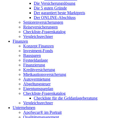
Die Versicherungslösung
Die 5 guten Gründe
Der garantiert beste Marktpreis
Der ONLINE-Abschluss
Seniorenversicherungen
Reiseversicherungen
Checkliste-Fragenkatalog
Vergleichsrechner
Finanzen
Konzept Finanzen
Investment-Fonds
Bausparen
Festgeldanlage
Finanzierung
Kreditversicherung
Mietkautionsversicherung
Autovermietung
Abgeltungsteuer
Eigentumsparplan
Checkliste-Fragenkatalog
Checkliste für die Geldanlageberatung
Vergleichsrechner
Unternehmen
ApoSecur® im Portrait
Qualitätsmanagement