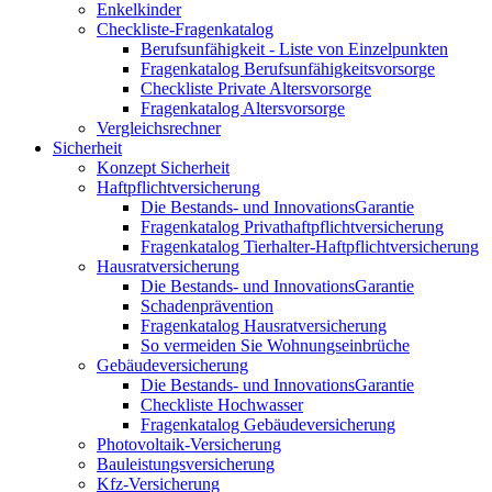
Enkelkinder
Checkliste-Fragenkatalog
Berufsunfähigkeit - Liste von Einzelpunkten
Fragenkatalog Berufsunfähigkeitsvorsorge
Checkliste Private Altersvorsorge
Fragenkatalog Altersvorsorge
Vergleichsrechner
Sicherheit
Konzept Sicherheit
Haftpflichtversicherung
Die Bestands- und InnovationsGarantie
Fragenkatalog Privathaftpflichtversicherung
Fragenkatalog Tierhalter-Haftpflichtversicherung
Hausratversicherung
Die Bestands- und InnovationsGarantie
Schadenprävention
Fragenkatalog Hausratversicherung
So vermeiden Sie Wohnungseinbrüche
Gebäudeversicherung
Die Bestands- und InnovationsGarantie
Checkliste Hochwasser
Fragenkatalog Gebäudeversicherung
Photovoltaik-Versicherung
Bauleistungsversicherung
Kfz-Versicherung