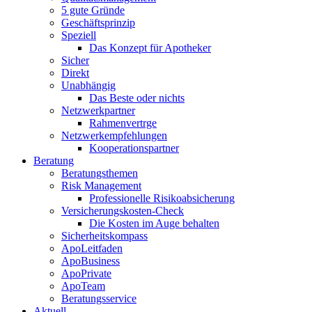
5 gute Gründe
Geschäftsprinzip
Speziell
Das Konzept für Apotheker
Sicher
Direkt
Unabhängig
Das Beste oder nichts
Netzwerkpartner
Rahmenvertrge
Netzwerkempfehlungen
Kooperationspartner
Beratung
Beratungsthemen
Risk Management
Professionelle Risikoabsicherung
Versicherungskosten-Check
Die Kosten im Auge behalten
Sicherheitskompass
ApoLeitfaden
ApoBusiness
ApoPrivate
ApoTeam
Beratungsservice
Aktuell