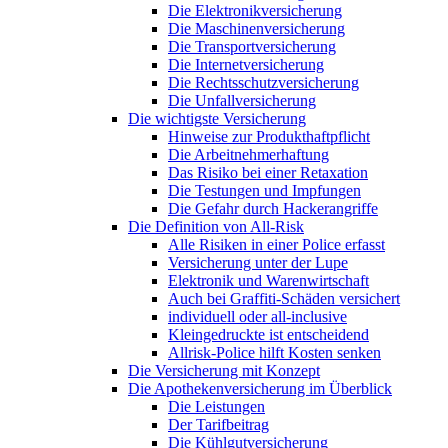
Die Elektronikversicherung
Die Maschinenversicherung
Die Transportversicherung
Die Internetversicherung
Die Rechtsschutzversicherung
Die Unfallversicherung
Die wichtigste Versicherung
Hinweise zur Produkthaftpflicht
Die Arbeitnehmerhaftung
Das Risiko bei einer Retaxation
Die Testungen und Impfungen
Die Gefahr durch Hackerangriffe
Die Definition von All-Risk
Alle Risiken in einer Police erfasst
Versicherung unter der Lupe
Elektronik und Warenwirtschaft
Auch bei Graffiti-Schäden versichert
individuell oder all-inclusive
Kleingedruckte ist entscheidend
Allrisk-Police hilft Kosten senken
Die Versicherung mit Konzept
Die Apothekenversicherung im Überblick
Die Leistungen
Der Tarifbeitrag
Die Kühlgutversicherung