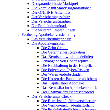
Der garantiert beste Marktpreis
Die Vorteile mit Standesorganisationen
Der ONLINE-Abschluss
Der Versicherungsschutz
Der Versicherungspartner
Die Produktdownloads
Die weiteren Empfehlungen
Festbetrag Apothekenversicherung
Das Versicherungsprinzip
Die Apothekenrisiken
Die Zehn Gebote
Die Gefahr einer Retaxation
Das Berufsbild wird neu definiert
Fehlabgabe von Contrazeptiva
Die Nachhaftung in der Haftpflicht
Die Folgen von Cyber-Risiken
Der Warenverderbschaden
Die Kosten der Pandemie absichern
Das Kapital Ihrer Apotheke
Das Restrisiko im Apothekenbetrieb
Der Pharmazierat ist entscheidend
Der Versicherungs-Check
Die Betriebshaftpflichtversicherung
Die Vermögensschadenhaftpflicht
Die Produkthaftpflichtversicherung