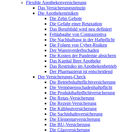
Flexible Apothekenversicherung
Das Versicherungsprinzip
Die Apothekenrisiken
Die Zehn Gebote
Die Gefahr einer Retaxation
Das Berufsbild wird neu definiert
Fehlabgabe von Contrazeptiva
Die Nachhaftung in der Haftpflicht
Die Folgen von Cyber-Risiken
Der Warenverderbschaden
Die Kosten der Pandemie absichern
Das Kapital Ihrer Apotheke
Das Restrisiko im Apothekenbetrieb
Der Pharmazierat ist entscheidend
Der Versicherungs-Check
Die Betriebshaftpflichtversicherung
Die Vermögensschadenhaftpflicht
Die Produkthaftpflichtversicherung
Die Retax-Versicherung
Die Rezept-Versicherung
Die Kühlgutversicherung
Die Sachinhaltsversicherung
Die Elementarversicherung
Die BU-Versicherung
Die Glasversicherung