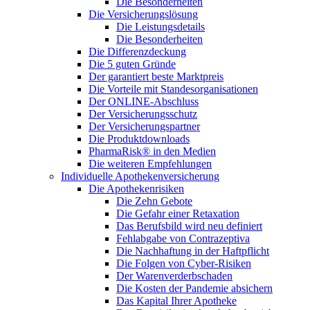
Die Besonderheiten
Die Versicherungslösung
Die Leistungsdetails
Die Besonderheiten
Die Differenzdeckung
Die 5 guten Gründe
Der garantiert beste Marktpreis
Die Vorteile mit Standesorganisationen
Der ONLINE-Abschluss
Der Versicherungsschutz
Der Versicherungspartner
Die Produktdownloads
PharmaRisk® in den Medien
Die weiteren Empfehlungen
Individuelle Apothekenversicherung
Die Apothekenrisiken
Die Zehn Gebote
Die Gefahr einer Retaxation
Das Berufsbild wird neu definiert
Fehlabgabe von Contrazeptiva
Die Nachhaftung in der Haftpflicht
Die Folgen von Cyber-Risiken
Der Warenverderbschaden
Die Kosten der Pandemie absichern
Das Kapital Ihrer Apotheke