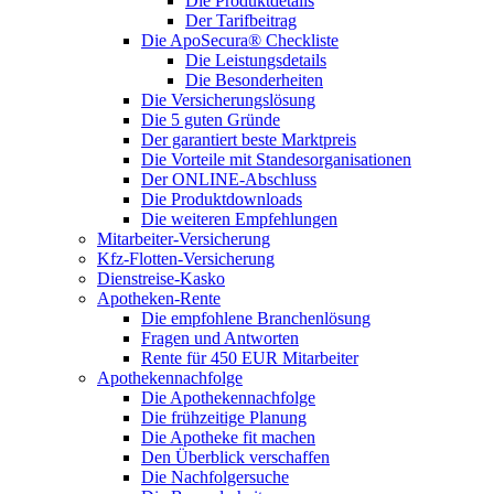
Die Produktdetails
Der Tarifbeitrag
Die ApoSecura® Checkliste
Die Leistungsdetails
Die Besonderheiten
Die Versicherungslösung
Die 5 guten Gründe
Der garantiert beste Marktpreis
Die Vorteile mit Standesorganisationen
Der ONLINE-Abschluss
Die Produktdownloads
Die weiteren Empfehlungen
Mitarbeiter-Versicherung
Kfz-Flotten-Versicherung
Dienstreise-Kasko
Apotheken-Rente
Die empfohlene Branchenlösung
Fragen und Antworten
Rente für 450 EUR Mitarbeiter
Apothekennachfolge
Die Apothekennachfolge
Die frühzeitige Planung
Die Apotheke fit machen
Den Überblick verschaffen
Die Nachfolgersuche