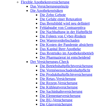
Flexible Apothekenversicherung
Das Versicherungsprinzip
Die Apothekenrisiken
Die Zehn Gebote
Die Gefahr einer Retaxation
Das Berufsbild wird neu definiert
Fehlabgabe von Contrazeptiva
Die Nachhaftung in der Haftpflicht
Die Folgen von Cyber-Risiken
Der Warenverderbschaden
Die Kosten der Pandemie absichern
Das Kapital Ihrer Apotheke
Das Restrisiko im Apothekenbetrieb
Der Pharmazierat ist entscheidend
Der Versicherungs-Check
Die Betriebshaftpflichtversicherung
Die Vermögensschadenhaftpflicht
Die Produkthaftpflichtversicherung
Die Retax-Versicherung
Die Rezept-Versicherung
Die Kühlgutversicherung
Die Sachinhaltsversicherung
Die Elementarversicherung
Die BU-Versicherung
Die Glasversicherung