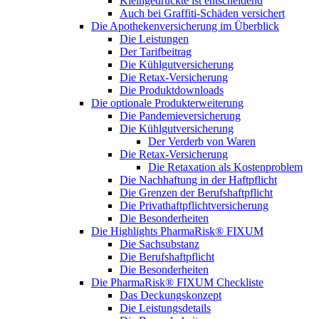
Kleingedruckte ist entscheidend
Auch bei Graffiti-Schäden versichert
Die Apothekenversicherung im Überblick
Die Leistungen
Der Tarifbeitrag
Die Kühlgutversicherung
Die Retax-Versicherung
Die Produktdownloads
Die optionale Produkterweiterung
Die Pandemieversicherung
Die Kühlgutversicherung
Der Verderb von Waren
Die Retax-Versicherung
Die Retaxation als Kostenproblem
Die Nachhaftung in der Haftpflicht
Die Grenzen der Berufshaftpflicht
Die Privathaftpflichtversicherung
Die Besonderheiten
Die Highlights PharmaRisk® FIXUM
Die Sachsubstanz
Die Berufshaftpflicht
Die Besonderheiten
Die PharmaRisk® FIXUM Checkliste
Das Deckungskonzept
Die Leistungsdetails