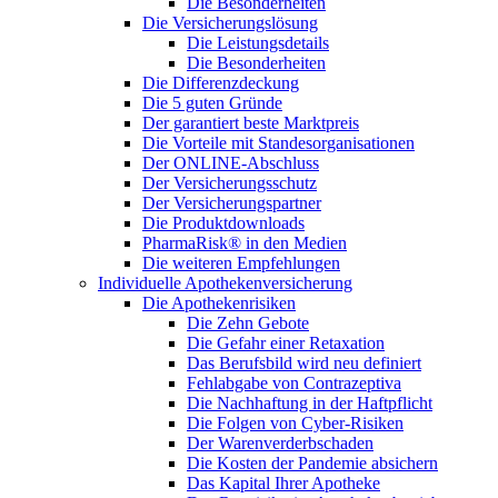
Die Besonderheiten
Die Versicherungslösung
Die Leistungsdetails
Die Besonderheiten
Die Differenzdeckung
Die 5 guten Gründe
Der garantiert beste Marktpreis
Die Vorteile mit Standesorganisationen
Der ONLINE-Abschluss
Der Versicherungsschutz
Der Versicherungspartner
Die Produktdownloads
PharmaRisk® in den Medien
Die weiteren Empfehlungen
Individuelle Apothekenversicherung
Die Apothekenrisiken
Die Zehn Gebote
Die Gefahr einer Retaxation
Das Berufsbild wird neu definiert
Fehlabgabe von Contrazeptiva
Die Nachhaftung in der Haftpflicht
Die Folgen von Cyber-Risiken
Der Warenverderbschaden
Die Kosten der Pandemie absichern
Das Kapital Ihrer Apotheke