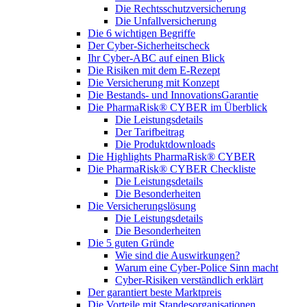
Die Rechtsschutzversicherung
Die Unfallversicherung
Die 6 wichtigen Begriffe
Der Cyber-Sicher­heits­check
Ihr Cyber-ABC auf einen Blick
Die Risiken mit dem E-Rezept
Die Versicherung mit Konzept
Die Bestands- und InnovationsGarantie
Die PharmaRisk® CYBER im Überblick
Die Leistungsdetails
Der Tarifbeitrag
Die Produktdownloads
Die Highlights PharmaRisk® CYBER
Die PharmaRisk® CYBER Checkliste
Die Leistungsdetails
Die Besonderheiten
Die Versicherungslösung
Die Leistungsdetails
Die Besonderheiten
Die 5 guten Gründe
Wie sind die Auswirkungen?
Warum eine Cyber-Police Sinn macht
Cyber-Risiken verständlich erklärt
Der garantiert beste Marktpreis
Die Vorteile mit Standesorganisationen