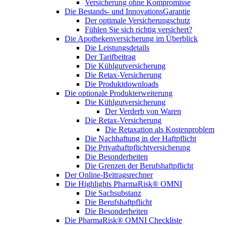
Versicherung ohne Kompromisse
Die Bestands- und InnovationsGarantie
Der optimale Versicherungschutz
Fühlen Sie sich richtig versichert?
Die Apothekenversicherung im Überblick
Die Leistungsdetails
Der Tarifbeitrag
Die Kühlgutversicherung
Die Retax-Versicherung
Die Produktdownloads
Die optionale Produkterweiterung
Die Kühlgutversicherung
Der Verderb von Waren
Die Retax-Versicherung
Die Retaxation als Kostenproblem
Die Nachhaftung in der Haftpflicht
Die Privathaftpflichtversicherung
Die Besonderheiten
Die Grenzen der Berufshaftpflicht
Der Online-Beitragsrechner
Die Highlights PharmaRisk® OMNI
Die Sachsubstanz
Die Berufshaftpflicht
Die Besonderheiten
Die PharmaRisk® OMNI Checkliste