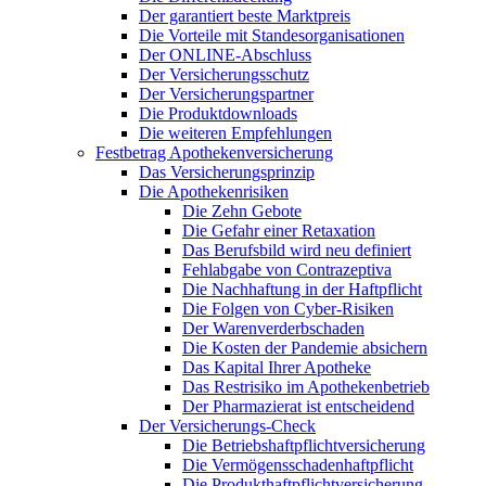
Der garantiert beste Marktpreis
Die Vorteile mit Standesorganisationen
Der ONLINE-Abschluss
Der Versicherungsschutz
Der Versicherungspartner
Die Produktdownloads
Die weiteren Empfehlungen
Festbetrag Apothekenversicherung
Das Versicherungsprinzip
Die Apothekenrisiken
Die Zehn Gebote
Die Gefahr einer Retaxation
Das Berufsbild wird neu definiert
Fehlabgabe von Contrazeptiva
Die Nachhaftung in der Haftpflicht
Die Folgen von Cyber-Risiken
Der Warenverderbschaden
Die Kosten der Pandemie absichern
Das Kapital Ihrer Apotheke
Das Restrisiko im Apothekenbetrieb
Der Pharmazierat ist entscheidend
Der Versicherungs-Check
Die Betriebshaftpflichtversicherung
Die Vermögensschadenhaftpflicht
Die Produkthaftpflichtversicherung