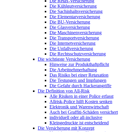
Die Retax-Versicherung
Die Kühlgutversicherung
Die Sachinhaltsversicherung
Die Elementarversicherung
Die BU-Versicherung
Die Glasversicherung
Die Maschinenversicherung
Die Transportversicherung
Die Internetversicherung
Die Unfallversicherung
Die Rechtsschutzversicherung
Die wichtigste Versicherung
Hinweise zur Produkthaftpflicht
Die Arbeitnehmerhaftung
Das Risiko bei einer Retaxation
Die Testungen und Impfungen
Die Gefahr durch Hackerangriffe
Die Definition von All-Risk
Alle Risiken in einer Police erfasst
Allrisk-Police hilft Kosten senken
Elektronik und Warenwirtschaft
Auch bei Graffiti-Schäden versichert
individuell oder all-inclusive
Kleingedruckte ist entscheidend
Die Versicherung mit Konzept