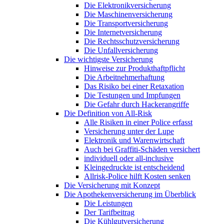
Die Elektronikversicherung
Die Maschinenversicherung
Die Transportversicherung
Die Internetversicherung
Die Rechtsschutzversicherung
Die Unfallversicherung
Die wichtigste Versicherung
Hinweise zur Produkthaftpflicht
Die Arbeitnehmerhaftung
Das Risiko bei einer Retaxation
Die Testungen und Impfungen
Die Gefahr durch Hackerangriffe
Die Definition von All-Risk
Alle Risiken in einer Police erfasst
Versicherung unter der Lupe
Elektronik und Warenwirtschaft
Auch bei Graffiti-Schäden versichert
individuell oder all-inclusive
Kleingedruckte ist entscheidend
Allrisk-Police hilft Kosten senken
Die Versicherung mit Konzept
Die Apothekenversicherung im Überblick
Die Leistungen
Der Tarifbeitrag
Die Kühlgutversicherung