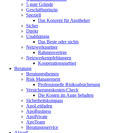
5 gute Gründe
Geschäftsprinzip
Speziell
Das Konzept für Apotheker
Sicher
Direkt
Unabhängig
Das Beste oder nichts
Netzwerkpartner
Rahmenvertrge
Netzwerkempfehlungen
Kooperationspartner
Beratung
Beratungsthemen
Risk Management
Professionelle Risikoabsicherung
Versicherungskosten-Check
Die Kosten im Auge behalten
Sicherheitskompass
ApoLeitfaden
ApoBusiness
ApoPrivate
ApoTeam
Beratungsservice
Aktuell