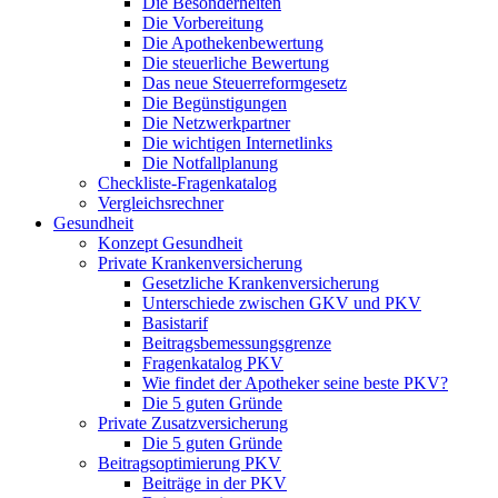
Die Besonderheiten
Die Vorbereitung
Die Apothekenbewertung
Die steuerliche Bewertung
Das neue Steuerreformgesetz
Die Begünstigungen
Die Netzwerkpartner
Die wichtigen Internetlinks
Die Notfallplanung
Checkliste-Fragenkatalog
Vergleichsrechner
Gesundheit
Konzept Gesundheit
Private Krankenversicherung
Gesetzliche Krankenversicherung
Unterschiede zwischen GKV und PKV
Basistarif
Beitragsbemessungsgrenze
Fragenkatalog PKV
Wie findet der Apotheker seine beste PKV?
Die 5 guten Gründe
Private Zusatzversicherung
Die 5 guten Gründe
Beitragsoptimierung PKV
Beiträge in der PKV