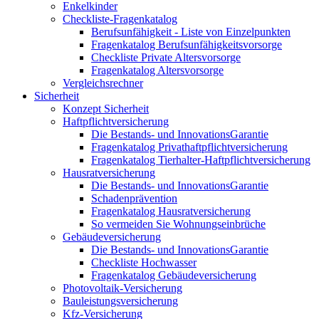
Enkelkinder
Checkliste-Fragenkatalog
Berufsunfähigkeit - Liste von Einzelpunkten
Fragenkatalog Berufsunfähigkeitsvorsorge
Checkliste Private Altersvorsorge
Fragenkatalog Altersvorsorge
Vergleichsrechner
Sicherheit
Konzept Sicherheit
Haftpflichtversicherung
Die Bestands- und InnovationsGarantie
Fragenkatalog Privathaftpflichtversicherung
Fragenkatalog Tierhalter-Haftpflichtversicherung
Hausratversicherung
Die Bestands- und InnovationsGarantie
Schadenprävention
Fragenkatalog Hausratversicherung
So vermeiden Sie Wohnungseinbrüche
Gebäudeversicherung
Die Bestands- und InnovationsGarantie
Checkliste Hochwasser
Fragenkatalog Gebäudeversicherung
Photovoltaik-Versicherung
Bauleistungsversicherung
Kfz-Versicherung