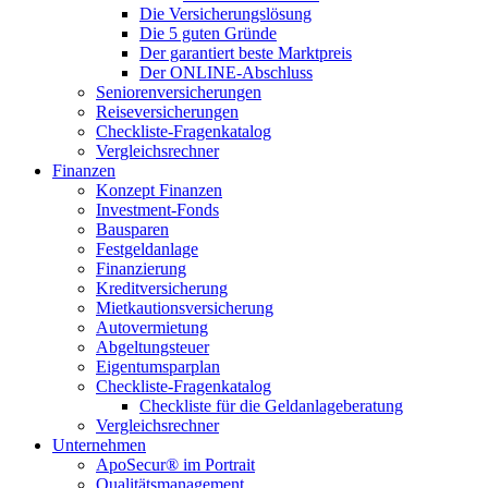
Die Versicherungslösung
Die 5 guten Gründe
Der garantiert beste Marktpreis
Der ONLINE-Abschluss
Seniorenversicherungen
Reiseversicherungen
Checkliste-Fragenkatalog
Vergleichsrechner
Finanzen
Konzept Finanzen
Investment-Fonds
Bausparen
Festgeldanlage
Finanzierung
Kreditversicherung
Mietkautionsversicherung
Autovermietung
Abgeltungsteuer
Eigentumsparplan
Checkliste-Fragenkatalog
Checkliste für die Geldanlageberatung
Vergleichsrechner
Unternehmen
ApoSecur® im Portrait
Qualitätsmanagement