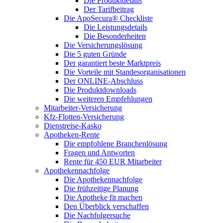
Die Produktdetails
Der Tarifbeitrag
Die ApoSecura® Checkliste
Die Leistungsdetails
Die Besonderheiten
Die Versicherungslösung
Die 5 guten Gründe
Der garantiert beste Marktpreis
Die Vorteile mit Standesorganisationen
Der ONLINE-Abschluss
Die Produktdownloads
Die weiteren Empfehlungen
Mitarbeiter-Versicherung
Kfz-Flotten-Versicherung
Dienstreise-Kasko
Apotheken-Rente
Die empfohlene Branchenlösung
Fragen und Antworten
Rente für 450 EUR Mitarbeiter
Apothekennachfolge
Die Apothekennachfolge
Die frühzeitige Planung
Die Apotheke fit machen
Den Überblick verschaffen
Die Nachfolgersuche