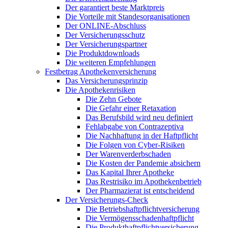
Der garantiert beste Marktpreis
Die Vorteile mit Standesorganisationen
Der ONLINE-Abschluss
Der Versicherungsschutz
Der Versicherungspartner
Die Produktdownloads
Die weiteren Empfehlungen
Festbetrag Apothekenversicherung
Das Versicherungsprinzip
Die Apothekenrisiken
Die Zehn Gebote
Die Gefahr einer Retaxation
Das Berufsbild wird neu definiert
Fehlabgabe von Contrazeptiva
Die Nachhaftung in der Haftpflicht
Die Folgen von Cyber-Risiken
Der Warenverderbschaden
Die Kosten der Pandemie absichern
Das Kapital Ihrer Apotheke
Das Restrisiko im Apothekenbetrieb
Der Pharmazierat ist entscheidend
Der Versicherungs-Check
Die Betriebshaftpflichtversicherung
Die Vermögensschadenhaftpflicht
Die Produkthaftpflichtversicherung