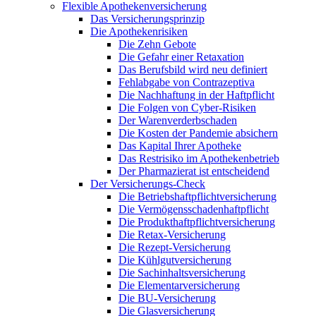
Flexible Apothekenversicherung
Das Versicherungsprinzip
Die Apothekenrisiken
Die Zehn Gebote
Die Gefahr einer Retaxation
Das Berufsbild wird neu definiert
Fehlabgabe von Contrazeptiva
Die Nachhaftung in der Haftpflicht
Die Folgen von Cyber-Risiken
Der Warenverderbschaden
Die Kosten der Pandemie absichern
Das Kapital Ihrer Apotheke
Das Restrisiko im Apothekenbetrieb
Der Pharmazierat ist entscheidend
Der Versicherungs-Check
Die Betriebshaftpflichtversicherung
Die Vermögensschadenhaftpflicht
Die Produkthaftpflichtversicherung
Die Retax-Versicherung
Die Rezept-Versicherung
Die Kühlgutversicherung
Die Sachinhaltsversicherung
Die Elementarversicherung
Die BU-Versicherung
Die Glasversicherung