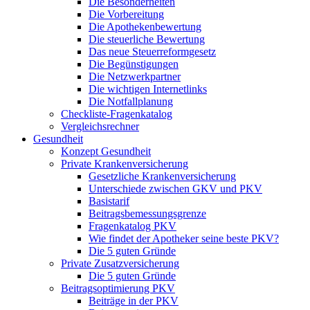
Die Besonderheiten
Die Vorbereitung
Die Apothekenbewertung
Die steuerliche Bewertung
Das neue Steuerreformgesetz
Die Begünstigungen
Die Netzwerkpartner
Die wichtigen Internetlinks
Die Notfallplanung
Checkliste-Fragenkatalog
Vergleichsrechner
Gesundheit
Konzept Gesundheit
Private Krankenversicherung
Gesetzliche Krankenversicherung
Unterschiede zwischen GKV und PKV
Basistarif
Beitragsbemessungsgrenze
Fragenkatalog PKV
Wie findet der Apotheker seine beste PKV?
Die 5 guten Gründe
Private Zusatzversicherung
Die 5 guten Gründe
Beitragsoptimierung PKV
Beiträge in der PKV