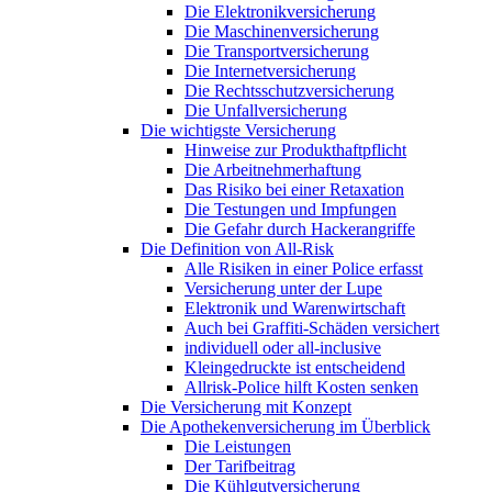
Die Elektronikversicherung
Die Maschinenversicherung
Die Transportversicherung
Die Internetversicherung
Die Rechtsschutzversicherung
Die Unfallversicherung
Die wichtigste Versicherung
Hinweise zur Produkthaftpflicht
Die Arbeitnehmerhaftung
Das Risiko bei einer Retaxation
Die Testungen und Impfungen
Die Gefahr durch Hackerangriffe
Die Definition von All-Risk
Alle Risiken in einer Police erfasst
Versicherung unter der Lupe
Elektronik und Warenwirtschaft
Auch bei Graffiti-Schäden versichert
individuell oder all-inclusive
Kleingedruckte ist entscheidend
Allrisk-Police hilft Kosten senken
Die Versicherung mit Konzept
Die Apothekenversicherung im Überblick
Die Leistungen
Der Tarifbeitrag
Die Kühlgutversicherung