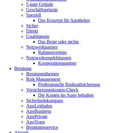
5 gute Gründe
Geschäftsprinzip
Speziell
Das Konzept für Apotheker
Sicher
Direkt
Unabhängig
Das Beste oder nichts
Netzwerkpartner
Rahmenvertrge
Netzwerkempfehlungen
Kooperationspartner
Beratung
Beratungsthemen
Risk Management
Professionelle Risikoabsicherung
Versicherungskosten-Check
Die Kosten im Auge behalten
Sicherheitskompass
ApoLeitfaden
ApoBusiness
ApoPrivate
ApoTeam
Beratungsservice
Aktuell