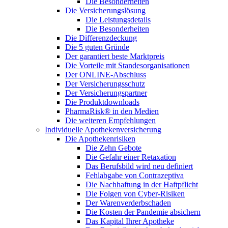
Die Besonderheiten
Die Versicherungslösung
Die Leistungsdetails
Die Besonderheiten
Die Differenzdeckung
Die 5 guten Gründe
Der garantiert beste Marktpreis
Die Vorteile mit Standesorganisationen
Der ONLINE-Abschluss
Der Versicherungsschutz
Der Versicherungspartner
Die Produktdownloads
PharmaRisk® in den Medien
Die weiteren Empfehlungen
Individuelle Apothekenversicherung
Die Apothekenrisiken
Die Zehn Gebote
Die Gefahr einer Retaxation
Das Berufsbild wird neu definiert
Fehlabgabe von Contrazeptiva
Die Nachhaftung in der Haftpflicht
Die Folgen von Cyber-Risiken
Der Warenverderbschaden
Die Kosten der Pandemie absichern
Das Kapital Ihrer Apotheke