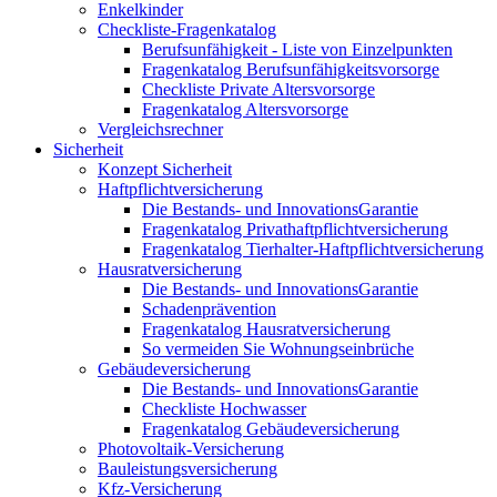
Enkelkinder
Checkliste-Fragenkatalog
Berufsunfähigkeit - Liste von Einzelpunkten
Fragenkatalog Berufsunfähigkeitsvorsorge
Checkliste Private Altersvorsorge
Fragenkatalog Altersvorsorge
Vergleichsrechner
Sicherheit
Konzept Sicherheit
Haftpflichtversicherung
Die Bestands- und InnovationsGarantie
Fragenkatalog Privathaftpflichtversicherung
Fragenkatalog Tierhalter-Haftpflichtversicherung
Hausratversicherung
Die Bestands- und InnovationsGarantie
Schadenprävention
Fragenkatalog Hausratversicherung
So vermeiden Sie Wohnungseinbrüche
Gebäudeversicherung
Die Bestands- und InnovationsGarantie
Checkliste Hochwasser
Fragenkatalog Gebäudeversicherung
Photovoltaik-Versicherung
Bauleistungsversicherung
Kfz-Versicherung