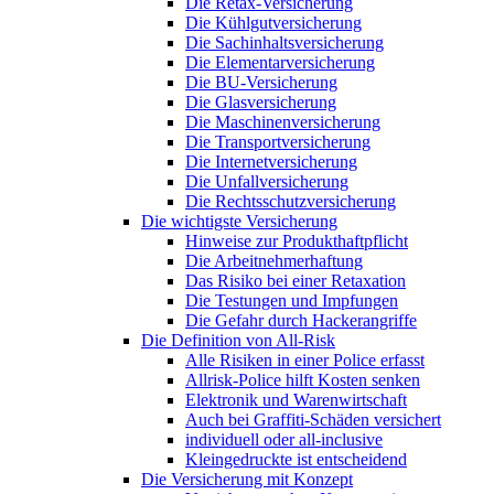
Die Retax-Versicherung
Die Kühlgutversicherung
Die Sachinhaltsversicherung
Die Elementarversicherung
Die BU-Versicherung
Die Glasversicherung
Die Maschinenversicherung
Die Transportversicherung
Die Internetversicherung
Die Unfallversicherung
Die Rechtsschutzversicherung
Die wichtigste Versicherung
Hinweise zur Produkthaftpflicht
Die Arbeitnehmerhaftung
Das Risiko bei einer Retaxation
Die Testungen und Impfungen
Die Gefahr durch Hackerangriffe
Die Definition von All-Risk
Alle Risiken in einer Police erfasst
Allrisk-Police hilft Kosten senken
Elektronik und Warenwirtschaft
Auch bei Graffiti-Schäden versichert
individuell oder all-inclusive
Kleingedruckte ist entscheidend
Die Versicherung mit Konzept