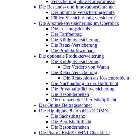
Versicherung ohne Kompromisse
Die Bestands- und InnovationsGarantie
Der optimale Versicherungschutz
Fühlen Sie sich richtig versichert?
Die Apothekenversicherung im Überblick
Die Leistungsdetails
Der Tarifbeitrag
Die Kühlgutversicherung
Die Retax-Versicherung
Die Produktdownloads
Die optionale Produkterweiterung
Die Kühlgutversicherung
Der Verderb von Waren
Die Retax-Versicherung
Die Retaxation als Kostenproblem
Die Nachhaftung in der Haftpflicht
Die Privathaftpflichtversicherung
Die Besonderheiten
Die Grenzen der Berufshaftpflicht
Der Online-Beitragsrechner
Die Highlights PharmaRisk® OMNI
Die Sachsubstanz
Die Berufshaftpflicht
Die Besonderheiten
Die PharmaRisk® OMNI Checkliste