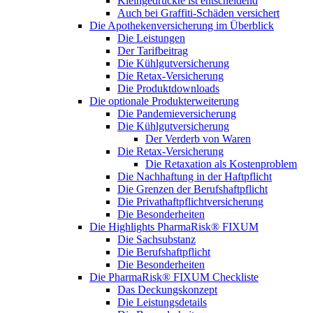
Kleingedruckte ist entscheidend
Auch bei Graffiti-Schäden versichert
Die Apothekenversicherung im Überblick
Die Leistungen
Der Tarifbeitrag
Die Kühlgutversicherung
Die Retax-Versicherung
Die Produktdownloads
Die optionale Produkterweiterung
Die Pandemieversicherung
Die Kühlgutversicherung
Der Verderb von Waren
Die Retax-Versicherung
Die Retaxation als Kostenproblem
Die Nachhaftung in der Haftpflicht
Die Grenzen der Berufshaftpflicht
Die Privathaftpflichtversicherung
Die Besonderheiten
Die Highlights PharmaRisk® FIXUM
Die Sachsubstanz
Die Berufshaftpflicht
Die Besonderheiten
Die PharmaRisk® FIXUM Checkliste
Das Deckungskonzept
Die Leistungsdetails