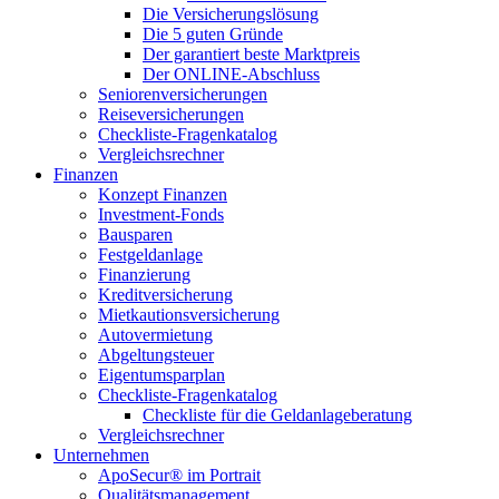
Die Versicherungslösung
Die 5 guten Gründe
Der garantiert beste Marktpreis
Der ONLINE-Abschluss
Seniorenversicherungen
Reiseversicherungen
Checkliste-Fragenkatalog
Vergleichsrechner
Finanzen
Konzept Finanzen
Investment-Fonds
Bausparen
Festgeldanlage
Finanzierung
Kreditversicherung
Mietkautionsversicherung
Autovermietung
Abgeltungsteuer
Eigentumsparplan
Checkliste-Fragenkatalog
Checkliste für die Geldanlageberatung
Vergleichsrechner
Unternehmen
ApoSecur® im Portrait
Qualitätsmanagement