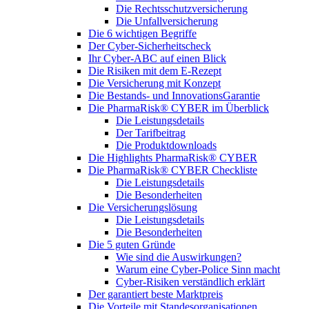
Die Rechtsschutzversicherung
Die Unfallversicherung
Die 6 wichtigen Begriffe
Der Cyber-Sicher­heits­check
Ihr Cyber-ABC auf einen Blick
Die Risiken mit dem E-Rezept
Die Versicherung mit Konzept
Die Bestands- und InnovationsGarantie
Die PharmaRisk® CYBER im Überblick
Die Leistungsdetails
Der Tarifbeitrag
Die Produktdownloads
Die Highlights PharmaRisk® CYBER
Die PharmaRisk® CYBER Checkliste
Die Leistungsdetails
Die Besonderheiten
Die Versicherungslösung
Die Leistungsdetails
Die Besonderheiten
Die 5 guten Gründe
Wie sind die Auswirkungen?
Warum eine Cyber-Police Sinn macht
Cyber-Risiken verständlich erklärt
Der garantiert beste Marktpreis
Die Vorteile mit Standesorganisationen