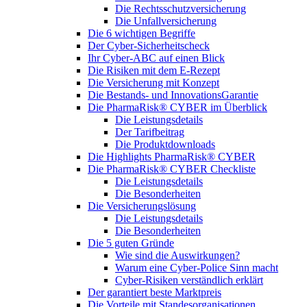
Die Rechtsschutzversicherung
Die Unfallversicherung
Die 6 wichtigen Begriffe
Der Cyber-Sicher­heits­check
Ihr Cyber-ABC auf einen Blick
Die Risiken mit dem E-Rezept
Die Versicherung mit Konzept
Die Bestands- und InnovationsGarantie
Die PharmaRisk® CYBER im Überblick
Die Leistungsdetails
Der Tarifbeitrag
Die Produktdownloads
Die Highlights PharmaRisk® CYBER
Die PharmaRisk® CYBER Checkliste
Die Leistungsdetails
Die Besonderheiten
Die Versicherungslösung
Die Leistungsdetails
Die Besonderheiten
Die 5 guten Gründe
Wie sind die Auswirkungen?
Warum eine Cyber-Police Sinn macht
Cyber-Risiken verständlich erklärt
Der garantiert beste Marktpreis
Die Vorteile mit Standesorganisationen