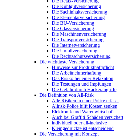
Die Retax-Versicherung
Die Kühlgutversicherung
Die Sachinhaltsversicherung
Die Elementarversicherung
Die BU-Versicherung
Die Glasversicherung
Die Maschinenversicherung
Die Transportversicherung
Die Internetversicherung
Die Unfallversicherung
Die Rechtsschutzversicherung
Die wichtigste Versicherung
Hinweise zur Produkthaftpflicht
Die Arbeitnehmerhaftung
Das Risiko bei einer Retaxation
Die Testungen und Impfungen
Die Gefahr durch Hackerangriffe
Die Definition von All-Risk
Alle Risiken in einer Police erfasst
Allrisk-Police hilft Kosten senken
Elektronik und Warenwirtschaft
Auch bei Graffiti-Schäden versichert
individuell oder all-inclusive
Kleingedruckte ist entscheidend
Die Versicherung mit Konzept