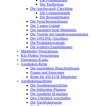
Die Produktdetails
Der Tarifbeitrag
Die ApoSecura® Checkliste
Die Leistungsdetails
Die Besonderheiten
Die Versicherungslösung
Die 5 guten Gründe
Der garantiert beste Marktpreis
Die Vorteile mit Standesorganisationen
Der ONLINE-Abschluss
Die Produktdownloads
Die weiteren Empfehlungen
Mitarbeiter-Versicherung
Kfz-Flotten-Versicherung
Dienstreise-Kasko
Apotheken-Rente
Die empfohlene Branchenlösung
Fragen und Antworten
Rente für 450 EUR Mitarbeiter
Apothekennachfolge
Die Apothekennachfolge
Die frühzeitige Planung
Die Apotheke fit machen
Den Überblick verschaffen
Die Nachfolgersuche