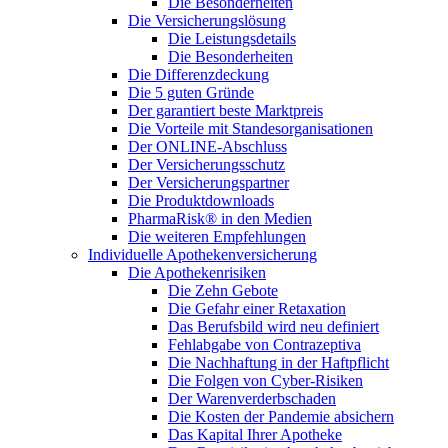
Die Besonderheiten
Die Versicherungslösung
Die Leistungsdetails
Die Besonderheiten
Die Differenzdeckung
Die 5 guten Gründe
Der garantiert beste Marktpreis
Die Vorteile mit Standesorganisationen
Der ONLINE-Abschluss
Der Versicherungsschutz
Der Versicherungspartner
Die Produktdownloads
PharmaRisk® in den Medien
Die weiteren Empfehlungen
Individuelle Apothekenversicherung
Die Apothekenrisiken
Die Zehn Gebote
Die Gefahr einer Retaxation
Das Berufsbild wird neu definiert
Fehlabgabe von Contrazeptiva
Die Nachhaftung in der Haftpflicht
Die Folgen von Cyber-Risiken
Der Warenverderbschaden
Die Kosten der Pandemie absichern
Das Kapital Ihrer Apotheke