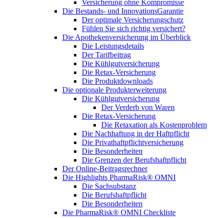
Versicherung ohne Kompromisse
Die Bestands- und InnovationsGarantie
Der optimale Versicherungschutz
Fühlen Sie sich richtig versichert?
Die Apothekenversicherung im Überblick
Die Leistungsdetails
Der Tarifbeitrag
Die Kühlgutversicherung
Die Retax-Versicherung
Die Produktdownloads
Die optionale Produkterweiterung
Die Kühlgutversicherung
Der Verderb von Waren
Die Retax-Versicherung
Die Retaxation als Kostenproblem
Die Nachhaftung in der Haftpflicht
Die Privathaftpflichtversicherung
Die Besonderheiten
Die Grenzen der Berufshaftpflicht
Der Online-Beitragsrechner
Die Highlights PharmaRisk® OMNI
Die Sachsubstanz
Die Berufshaftpflicht
Die Besonderheiten
Die PharmaRisk® OMNI Checkliste