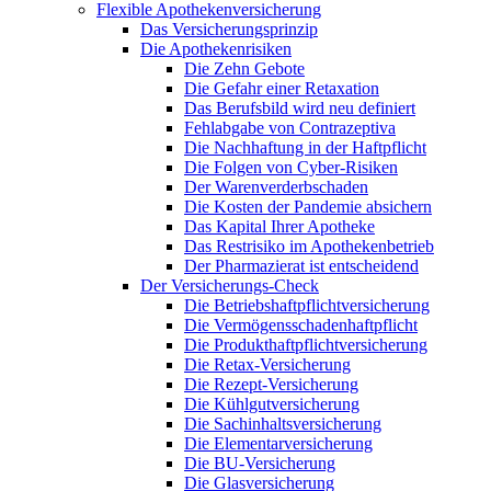
Flexible Apothekenversicherung
Das Versicherungsprinzip
Die Apothekenrisiken
Die Zehn Gebote
Die Gefahr einer Retaxation
Das Berufsbild wird neu definiert
Fehlabgabe von Contrazeptiva
Die Nachhaftung in der Haftpflicht
Die Folgen von Cyber-Risiken
Der Warenverderbschaden
Die Kosten der Pandemie absichern
Das Kapital Ihrer Apotheke
Das Restrisiko im Apothekenbetrieb
Der Pharmazierat ist entscheidend
Der Versicherungs-Check
Die Betriebshaftpflichtversicherung
Die Vermögensschadenhaftpflicht
Die Produkthaftpflichtversicherung
Die Retax-Versicherung
Die Rezept-Versicherung
Die Kühlgutversicherung
Die Sachinhaltsversicherung
Die Elementarversicherung
Die BU-Versicherung
Die Glasversicherung