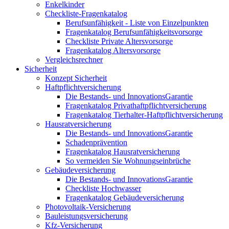
Enkelkinder
Checkliste-Fragenkatalog
Berufsunfähigkeit - Liste von Einzelpunkten
Fragenkatalog Berufsunfähigkeitsvorsorge
Checkliste Private Altersvorsorge
Fragenkatalog Altersvorsorge
Vergleichsrechner
Sicherheit
Konzept Sicherheit
Haftpflichtversicherung
Die Bestands- und InnovationsGarantie
Fragenkatalog Privathaftpflichtversicherung
Fragenkatalog Tierhalter-Haftpflichtversicherung
Hausratversicherung
Die Bestands- und InnovationsGarantie
Schadenprävention
Fragenkatalog Hausratversicherung
So vermeiden Sie Wohnungseinbrüche
Gebäudeversicherung
Die Bestands- und InnovationsGarantie
Checkliste Hochwasser
Fragenkatalog Gebäudeversicherung
Photovoltaik-Versicherung
Bauleistungsversicherung
Kfz-Versicherung