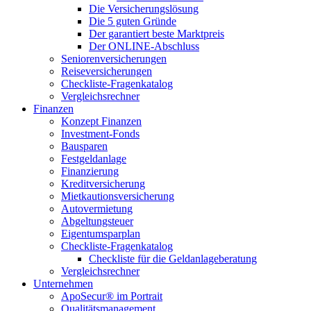
Die Versicherungslösung
Die 5 guten Gründe
Der garantiert beste Marktpreis
Der ONLINE-Abschluss
Seniorenversicherungen
Reiseversicherungen
Checkliste-Fragenkatalog
Vergleichsrechner
Finanzen
Konzept Finanzen
Investment-Fonds
Bausparen
Festgeldanlage
Finanzierung
Kreditversicherung
Mietkautionsversicherung
Autovermietung
Abgeltungsteuer
Eigentumsparplan
Checkliste-Fragenkatalog
Checkliste für die Geldanlageberatung
Vergleichsrechner
Unternehmen
ApoSecur® im Portrait
Qualitätsmanagement