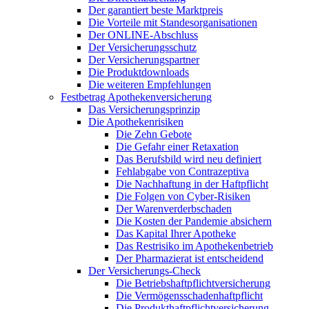
Der garantiert beste Marktpreis
Die Vorteile mit Standesorganisationen
Der ONLINE-Abschluss
Der Versicherungsschutz
Der Versicherungspartner
Die Produktdownloads
Die weiteren Empfehlungen
Festbetrag Apothekenversicherung
Das Versicherungsprinzip
Die Apothekenrisiken
Die Zehn Gebote
Die Gefahr einer Retaxation
Das Berufsbild wird neu definiert
Fehlabgabe von Contrazeptiva
Die Nachhaftung in der Haftpflicht
Die Folgen von Cyber-Risiken
Der Warenverderbschaden
Die Kosten der Pandemie absichern
Das Kapital Ihrer Apotheke
Das Restrisiko im Apothekenbetrieb
Der Pharmazierat ist entscheidend
Der Versicherungs-Check
Die Betriebshaftpflichtversicherung
Die Vermögensschadenhaftpflicht
Die Produkthaftpflichtversicherung