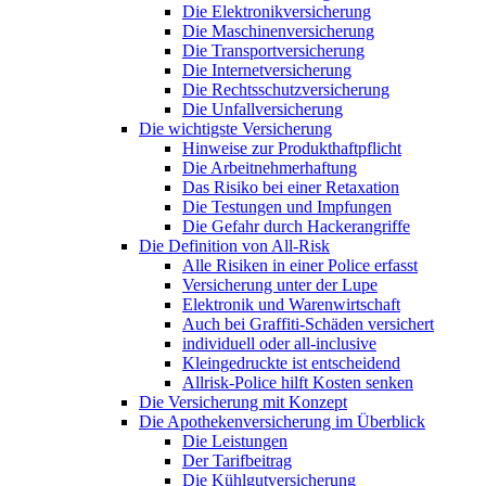
Die Elektronikversicherung
Die Maschinenversicherung
Die Transportversicherung
Die Internetversicherung
Die Rechtsschutzversicherung
Die Unfallversicherung
Die wichtigste Versicherung
Hinweise zur Produkthaftpflicht
Die Arbeitnehmerhaftung
Das Risiko bei einer Retaxation
Die Testungen und Impfungen
Die Gefahr durch Hackerangriffe
Die Definition von All-Risk
Alle Risiken in einer Police erfasst
Versicherung unter der Lupe
Elektronik und Warenwirtschaft
Auch bei Graffiti-Schäden versichert
individuell oder all-inclusive
Kleingedruckte ist entscheidend
Allrisk-Police hilft Kosten senken
Die Versicherung mit Konzept
Die Apothekenversicherung im Überblick
Die Leistungen
Der Tarifbeitrag
Die Kühlgutversicherung