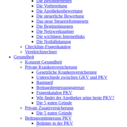
Die Besonderheiten
Die Vorbereitung
Die Apothekenbewertung
Die steuerliche Bewertung
Das neue Steuerreformgesetz
Die Begünstigungen
Die Netzwerkpartner
Die wichtigen Internetlinks
Die Notfallplanung
Checkliste-Fragenkatalog
Vergleichsrechner
Gesundheit
Konzept Gesundheit
Private Krankenversicherung
Gesetzliche Krankenversicherung
Unterschiede zwischen GKV und PKV
Basistarif
Beitragsbemessungsgrenze
Fragenkatalog PKV
Wie findet der Apotheker seine beste PKV?
Die 5 guten Gründe
Private Zusatzversicherung
Die 5 guten Gründe
Beitragsoptimierung PKV
Beiträge in der PKV