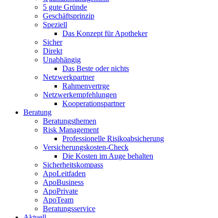
5 gute Gründe
Geschäftsprinzip
Speziell
Das Konzept für Apotheker
Sicher
Direkt
Unabhängig
Das Beste oder nichts
Netzwerkpartner
Rahmenvertrge
Netzwerkempfehlungen
Kooperationspartner
Beratung
Beratungsthemen
Risk Management
Professionelle Risikoabsicherung
Versicherungskosten-Check
Die Kosten im Auge behalten
Sicherheitskompass
ApoLeitfaden
ApoBusiness
ApoPrivate
ApoTeam
Beratungsservice
Aktuell