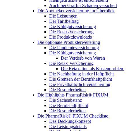
Kleingedruckte ist entscheidend
Auch bei Graffiti-Schäden versichert
Die Apothekenversicherung im Überblick
Die Leistungen
Der Tarifbeitrag
Die Kühlgutversicherung
Die Retax-Versicherung
Die Produktdownloads
Die optionale Produkterweiterung
Die Pandemieversicherung
Die Kühlgutversicherung
Der Verderb von Waren
Die Retax-Versicherung
Die Retaxation als Kostenproblem
Die Nachhaftung in der Haftpflicht
Die Grenzen der Berufshaftpflicht
Die Privathaftpflichtversicherung
Die Besonderheiten
Die Highlights PharmaRisk® FIXUM
Die Sachsubstanz
Die Berufshaftpflicht
Die Besonderheiten
Die PharmaRisk® FIXUM Checkliste
Das Deckungskonzept
Die Leistungsdetails