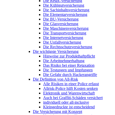
Die Retax-Versicherung
Die Kühlgutversicherung
Die Sachinhaltsversicherung
Die Elementarversicherung
Die BU-Versicherung
Die Glasversicherung
Die Maschinenversicherung
Die Transportversicherung
Die Internetversicherung
Die Unfallversicherung
Die Rechtsschutzversicherung
Die wichtigste Versicherung
Hinweise zur Produkthaftpflicht
Die Arbeitnehmerhaftung
Das Risiko bei einer Retaxation
Die Testungen und Impfungen
Die Gefahr durch Hackerangriffe
Die Definition von All-Risk
Alle Risiken in einer Police erfasst
Allrisk-Police hilft Kosten senken
Elektronik und Warenwirtschaft
Auch bei Graffiti-Schäden versichert
individuell oder all-inclusive
Kleingedruckte ist entscheidend
Die Versicherung mit Konzept