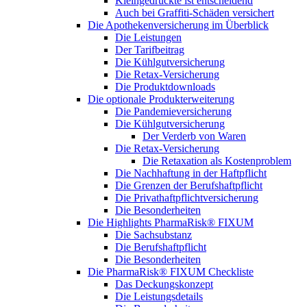
Kleingedruckte ist entscheidend
Auch bei Graffiti-Schäden versichert
Die Apothekenversicherung im Überblick
Die Leistungen
Der Tarifbeitrag
Die Kühlgutversicherung
Die Retax-Versicherung
Die Produktdownloads
Die optionale Produkterweiterung
Die Pandemieversicherung
Die Kühlgutversicherung
Der Verderb von Waren
Die Retax-Versicherung
Die Retaxation als Kostenproblem
Die Nachhaftung in der Haftpflicht
Die Grenzen der Berufshaftpflicht
Die Privathaftpflichtversicherung
Die Besonderheiten
Die Highlights PharmaRisk® FIXUM
Die Sachsubstanz
Die Berufshaftpflicht
Die Besonderheiten
Die PharmaRisk® FIXUM Checkliste
Das Deckungskonzept
Die Leistungsdetails