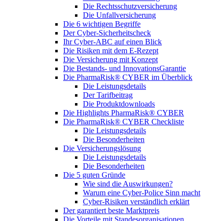
Die Rechtsschutzversicherung
Die Unfallversicherung
Die 6 wichtigen Begriffe
Der Cyber-Sicher­heits­check
Ihr Cyber-ABC auf einen Blick
Die Risiken mit dem E-Rezept
Die Versicherung mit Konzept
Die Bestands- und InnovationsGarantie
Die PharmaRisk® CYBER im Überblick
Die Leistungsdetails
Der Tarifbeitrag
Die Produktdownloads
Die Highlights PharmaRisk® CYBER
Die PharmaRisk® CYBER Checkliste
Die Leistungsdetails
Die Besonderheiten
Die Versicherungslösung
Die Leistungsdetails
Die Besonderheiten
Die 5 guten Gründe
Wie sind die Auswirkungen?
Warum eine Cyber-Police Sinn macht
Cyber-Risiken verständlich erklärt
Der garantiert beste Marktpreis
Die Vorteile mit Standesorganisationen