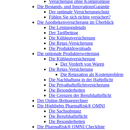
Versicherung ohne Kompromisse
Die Bestands- und InnovationsGarantie
Der optimale Versicherungschutz
Fühlen Sie sich richtig versichert?
Die Apothekenversicherung im Überblick
Die Leistungsdetails
Der Tarifbeitrag
Die Kühlgutversicherung
Die Retax-Versicherung
Die Produktdownloads
Die optionale Produkterweiterung
Die Kühlgutversicherung
Der Verderb von Waren
Die Retax-Versicherung
Die Retaxation als Kostenproblem
Die Nachhaftung in der Haftpflicht
Die Privathaftpflichtversicherung
Die Besonderheiten
Die Grenzen der Berufshaftpflicht
Der Online-Beitragsrechner
Die Highlights PharmaRisk® OMNI
Die Sachsubstanz
Die Berufshaftpflicht
Die Besonderheiten
Die PharmaRisk® OMNI Checkliste