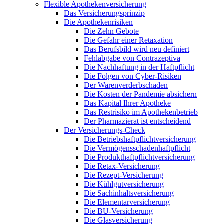
Flexible Apothekenversicherung
Das Versicherungsprinzip
Die Apothekenrisiken
Die Zehn Gebote
Die Gefahr einer Retaxation
Das Berufsbild wird neu definiert
Fehlabgabe von Contrazeptiva
Die Nachhaftung in der Haftpflicht
Die Folgen von Cyber-Risiken
Der Warenverderbschaden
Die Kosten der Pandemie absichern
Das Kapital Ihrer Apotheke
Das Restrisiko im Apothekenbetrieb
Der Pharmazierat ist entscheidend
Der Versicherungs-Check
Die Betriebshaftpflichtversicherung
Die Vermögensschadenhaftpflicht
Die Produkthaftpflichtversicherung
Die Retax-Versicherung
Die Rezept-Versicherung
Die Kühlgutversicherung
Die Sachinhaltsversicherung
Die Elementarversicherung
Die BU-Versicherung
Die Glasversicherung