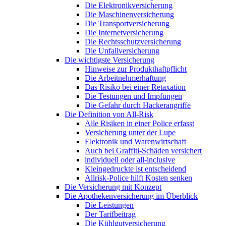
Die Elektronikversicherung
Die Maschinenversicherung
Die Transportversicherung
Die Internetversicherung
Die Rechtsschutzversicherung
Die Unfallversicherung
Die wichtigste Versicherung
Hinweise zur Produkthaftpflicht
Die Arbeitnehmerhaftung
Das Risiko bei einer Retaxation
Die Testungen und Impfungen
Die Gefahr durch Hackerangriffe
Die Definition von All-Risk
Alle Risiken in einer Police erfasst
Versicherung unter der Lupe
Elektronik und Warenwirtschaft
Auch bei Graffiti-Schäden versichert
individuell oder all-inclusive
Kleingedruckte ist entscheidend
Allrisk-Police hilft Kosten senken
Die Versicherung mit Konzept
Die Apothekenversicherung im Überblick
Die Leistungen
Der Tarifbeitrag
Die Kühlgutversicherung