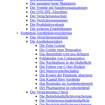
Der garantiert beste Marktpreis
Die Vorteile mit Standesorganisationen
Der ONLINE-Abschluss
Der Versicherungsschutz
Der Versicherungspartner
Die Produktdownloads
Die weiteren Empfehlungen
Festbetrag Apothekenversicherung
Das Versicherungsprinzip
Die Apothekenrisiken
Die Zehn Gebote
Die Gefahr einer Retaxation
Das Berufsbild wird neu definiert
Fehlabgabe von Contrazeptiva
Die Nachhaftung in der Haftpflicht
Die Folgen von Cyber-Risiken
Der Warenverderbschaden
Die Kosten der Pandemie absichern
Das Kapital Ihrer Apotheke
Das Restrisiko im Apothekenbetrieb
Der Pharmazierat ist entscheidend
Der Versicherungs-Check
Die Betriebshaftpflichtversicherung
Die Vermögensschadenhaftpflicht
Die Produkthaftpflichtversicherung