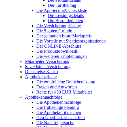
Die Produktdetails
Der Tarifbeitrag
Die ApoSecura® Checkliste
Die Leistungsdetails
Die Besonderheiten
Die Versicherungslösung
Die 5 guten Gründe
Der garantiert beste Marktpreis
Die Vorteile mit Standesorganisationen
Der ONLINE-Abschluss
Die Produktdownloads
Die weiteren Empfehlungen
Mitarbeiter-Versicherung
Kfz-Flotten-Versicherung
Dienstreise-Kasko
Apotheken-Rente
Die empfohlene Branchenlösung
Fragen und Antworten
Rente für 450 EUR Mitarbeiter
Apothekennachfolge
Die Apothekennachfolge
Die frühzeitige Planung
Die Apotheke fit machen
Den Überblick verschaffen
Die Nachfolgersuche