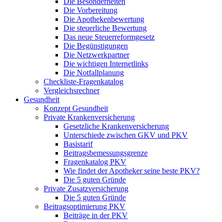
Die Besonderheiten
Die Vorbereitung
Die Apothekenbewertung
Die steuerliche Bewertung
Das neue Steuerreformgesetz
Die Begünstigungen
Die Netzwerkpartner
Die wichtigen Internetlinks
Die Notfallplanung
Checkliste-Fragenkatalog
Vergleichsrechner
Gesundheit
Konzept Gesundheit
Private Krankenversicherung
Gesetzliche Krankenversicherung
Unterschiede zwischen GKV und PKV
Basistarif
Beitragsbemessungsgrenze
Fragenkatalog PKV
Wie findet der Apotheker seine beste PKV?
Die 5 guten Gründe
Private Zusatzversicherung
Die 5 guten Gründe
Beitragsoptimierung PKV
Beiträge in der PKV