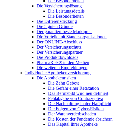
Die Besonderheiten
Die Versicherungslösung
Die Leistungsdetails
Die Besonderheiten
Die Differenzdeckung
Die 5 guten Gründe
Der garantiert beste Marktpreis
Die Vorteile mit Standesorganisationen
Der ONLINE-Abschluss
Der Versicherungsschutz
Der Versicherungspartner
Die Produktdownloads
PharmaRisk® in den Medien
Die weiteren Empfehlungen
Individuelle Apothekenversicherung
Die Apothekenrisiken
Die Zehn Gebote
Die Gefahr einer Retaxation
Das Berufsbild wird neu definiert
Fehlabgabe von Contrazeptiva
Die Nachhaftung in der Haftpflicht
Die Folgen von Cyber-Risiken
Der Warenverderbschaden
Die Kosten der Pandemie absichern
Das Kapital Ihrer Apotheke