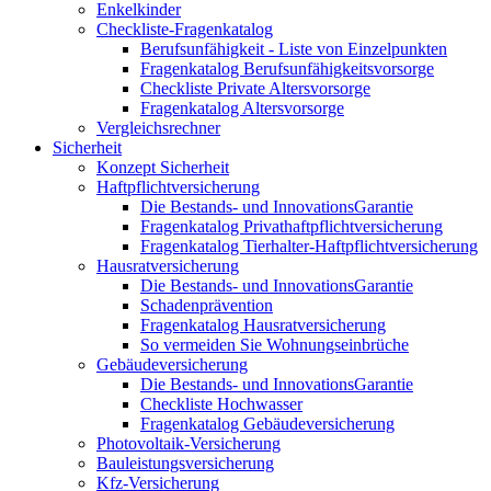
Enkelkinder
Checkliste-Fragenkatalog
Berufsunfähigkeit - Liste von Einzelpunkten
Fragenkatalog Berufsunfähigkeitsvorsorge
Checkliste Private Altersvorsorge
Fragenkatalog Altersvorsorge
Vergleichsrechner
Sicherheit
Konzept Sicherheit
Haftpflichtversicherung
Die Bestands- und InnovationsGarantie
Fragenkatalog Privathaftpflichtversicherung
Fragenkatalog Tierhalter-Haftpflichtversicherung
Hausratversicherung
Die Bestands- und InnovationsGarantie
Schadenprävention
Fragenkatalog Hausratversicherung
So vermeiden Sie Wohnungseinbrüche
Gebäudeversicherung
Die Bestands- und InnovationsGarantie
Checkliste Hochwasser
Fragenkatalog Gebäudeversicherung
Photovoltaik-Versicherung
Bauleistungsversicherung
Kfz-Versicherung