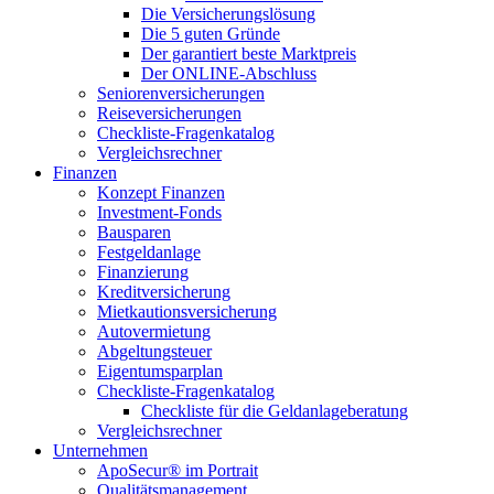
Die Versicherungslösung
Die 5 guten Gründe
Der garantiert beste Marktpreis
Der ONLINE-Abschluss
Seniorenversicherungen
Reiseversicherungen
Checkliste-Fragenkatalog
Vergleichsrechner
Finanzen
Konzept Finanzen
Investment-Fonds
Bausparen
Festgeldanlage
Finanzierung
Kreditversicherung
Mietkautionsversicherung
Autovermietung
Abgeltungsteuer
Eigentumsparplan
Checkliste-Fragenkatalog
Checkliste für die Geldanlageberatung
Vergleichsrechner
Unternehmen
ApoSecur® im Portrait
Qualitätsmanagement