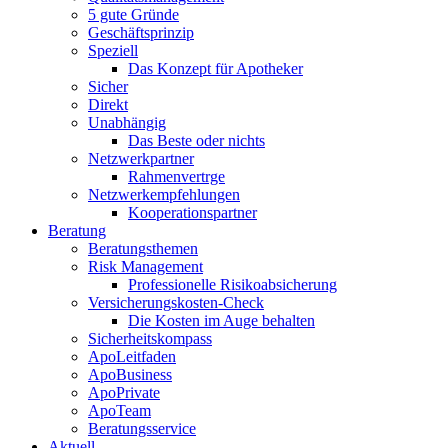
5 gute Gründe
Geschäftsprinzip
Speziell
Das Konzept für Apotheker
Sicher
Direkt
Unabhängig
Das Beste oder nichts
Netzwerkpartner
Rahmenvertrge
Netzwerkempfehlungen
Kooperationspartner
Beratung
Beratungsthemen
Risk Management
Professionelle Risikoabsicherung
Versicherungskosten-Check
Die Kosten im Auge behalten
Sicherheitskompass
ApoLeitfaden
ApoBusiness
ApoPrivate
ApoTeam
Beratungsservice
Aktuell