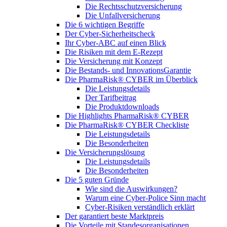
Die Rechtsschutzversicherung
Die Unfallversicherung
Die 6 wichtigen Begriffe
Der Cyber-Sicher­heits­check
Ihr Cyber-ABC auf einen Blick
Die Risiken mit dem E-Rezept
Die Versicherung mit Konzept
Die Bestands- und InnovationsGarantie
Die PharmaRisk® CYBER im Überblick
Die Leistungsdetails
Der Tarifbeitrag
Die Produktdownloads
Die Highlights PharmaRisk® CYBER
Die PharmaRisk® CYBER Checkliste
Die Leistungsdetails
Die Besonderheiten
Die Versicherungslösung
Die Leistungsdetails
Die Besonderheiten
Die 5 guten Gründe
Wie sind die Auswirkungen?
Warum eine Cyber-Police Sinn macht
Cyber-Risiken verständlich erklärt
Der garantiert beste Marktpreis
Die Vorteile mit Standesorganisationen