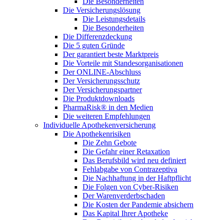
Die Besonderheiten
Die Versicherungslösung
Die Leistungsdetails
Die Besonderheiten
Die Differenzdeckung
Die 5 guten Gründe
Der garantiert beste Marktpreis
Die Vorteile mit Standesorganisationen
Der ONLINE-Abschluss
Der Versicherungsschutz
Der Versicherungspartner
Die Produktdownloads
PharmaRisk® in den Medien
Die weiteren Empfehlungen
Individuelle Apothekenversicherung
Die Apothekenrisiken
Die Zehn Gebote
Die Gefahr einer Retaxation
Das Berufsbild wird neu definiert
Fehlabgabe von Contrazeptiva
Die Nachhaftung in der Haftpflicht
Die Folgen von Cyber-Risiken
Der Warenverderbschaden
Die Kosten der Pandemie absichern
Das Kapital Ihrer Apotheke