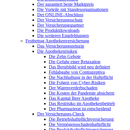
Der garantiert beste Marktpreis
Die Vorteile mit Standesorganisationen
Der ONLINE-Abschluss
Der Versicherungsschutz
Der Versicherungspartner
Die Produktdownloads
Die weiteren Empfehlungen
Festbetrag Apothekenversicherung
Das Versicherungsprinzip
Die Apothekenrisiken
Die Zehn Gebote
Die Gefahr einer Retaxation
Das Berufsbild wird neu definiert
Fehlabgabe von Contrazeptiva
Die Nachhaftung in der Haftpflicht
Die Folgen von Cyber-Risiken
Der Warenverderbschaden
Die Kosten der Pandemie absichern
Das Kapital Ihrer Apotheke
Das Restrisiko im Apothekenbetrieb
Der Pharmazierat ist entscheidend
Der Versicherungs-Check
Die Betriebshaftpflichtversicherung
Die Vermögensschadenhaftpflicht
Die Produkthaftpflichtversicherung