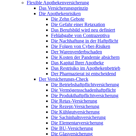
Flexible Apothekenversicherung
Das Versicherungsprinzip
Die Apothekenrisiken
Die Zehn Gebote
Die Gefahr einer Retaxation
Das Berufsbild wird neu definiert
Fehlabgabe von Contrazeptiva
Die Nachhaftung in der Haftpflicht
Die Folgen von Cyber-Risiken
Der Warenverderbschaden
Die Kosten der Pandemie absichern
Das Kapital Ihrer Apotheke
Das Restrisiko im Apothekenbetrieb
Der Pharmazierat ist entscheidend
Der Versicherungs-Check
Die Betriebshaftpflichtversicherung
Die Vermögensschadenhaftpflicht
Die Produkthaftpflichtversicherung
Die Retax-Versicherung
Die Rezept-Versicherung
Die Kühlgutversicherung
Die Sachinhaltsversicherung
Die Elementarversicherung
Die BU-Versicherung
Die Glasversicherung