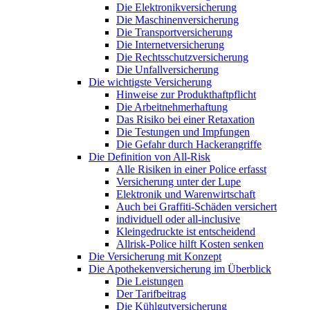
Die Elektronikversicherung
Die Maschinenversicherung
Die Transportversicherung
Die Internetversicherung
Die Rechtsschutzversicherung
Die Unfallversicherung
Die wichtigste Versicherung
Hinweise zur Produkthaftpflicht
Die Arbeitnehmerhaftung
Das Risiko bei einer Retaxation
Die Testungen und Impfungen
Die Gefahr durch Hackerangriffe
Die Definition von All-Risk
Alle Risiken in einer Police erfasst
Versicherung unter der Lupe
Elektronik und Warenwirtschaft
Auch bei Graffiti-Schäden versichert
individuell oder all-inclusive
Kleingedruckte ist entscheidend
Allrisk-Police hilft Kosten senken
Die Versicherung mit Konzept
Die Apothekenversicherung im Überblick
Die Leistungen
Der Tarifbeitrag
Die Kühlgutversicherung