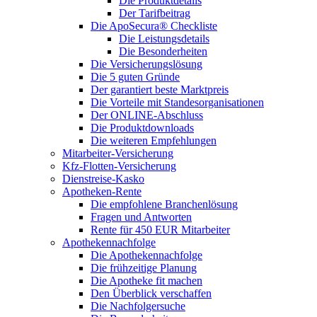
Die Produktdetails
Der Tarifbeitrag
Die ApoSecura® Checkliste
Die Leistungsdetails
Die Besonderheiten
Die Versicherungslösung
Die 5 guten Gründe
Der garantiert beste Marktpreis
Die Vorteile mit Standesorganisationen
Der ONLINE-Abschluss
Die Produktdownloads
Die weiteren Empfehlungen
Mitarbeiter-Versicherung
Kfz-Flotten-Versicherung
Dienstreise-Kasko
Apotheken-Rente
Die empfohlene Branchenlösung
Fragen und Antworten
Rente für 450 EUR Mitarbeiter
Apothekennachfolge
Die Apothekennachfolge
Die frühzeitige Planung
Die Apotheke fit machen
Den Überblick verschaffen
Die Nachfolgersuche