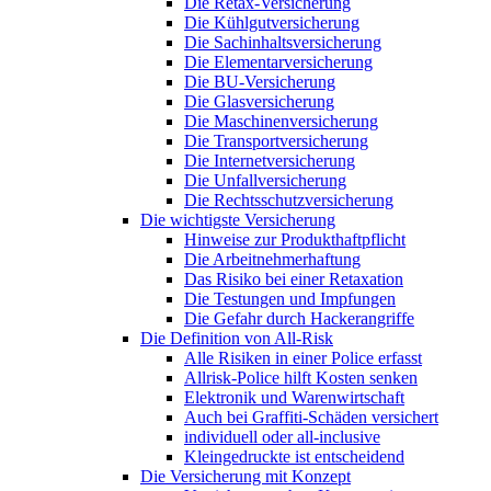
Die Retax-Versicherung
Die Kühlgutversicherung
Die Sachinhaltsversicherung
Die Elementarversicherung
Die BU-Versicherung
Die Glasversicherung
Die Maschinenversicherung
Die Transportversicherung
Die Internetversicherung
Die Unfallversicherung
Die Rechtsschutzversicherung
Die wichtigste Versicherung
Hinweise zur Produkthaftpflicht
Die Arbeitnehmerhaftung
Das Risiko bei einer Retaxation
Die Testungen und Impfungen
Die Gefahr durch Hackerangriffe
Die Definition von All-Risk
Alle Risiken in einer Police erfasst
Allrisk-Police hilft Kosten senken
Elektronik und Warenwirtschaft
Auch bei Graffiti-Schäden versichert
individuell oder all-inclusive
Kleingedruckte ist entscheidend
Die Versicherung mit Konzept