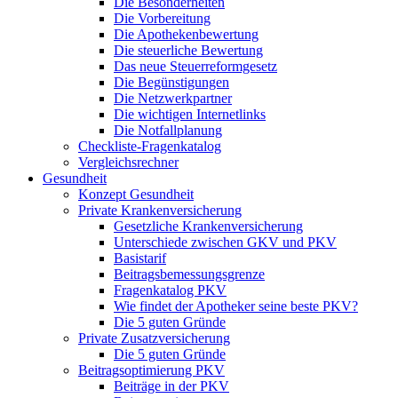
Die Besonderheiten
Die Vorbereitung
Die Apothekenbewertung
Die steuerliche Bewertung
Das neue Steuerreformgesetz
Die Begünstigungen
Die Netzwerkpartner
Die wichtigen Internetlinks
Die Notfallplanung
Checkliste-Fragenkatalog
Vergleichsrechner
Gesundheit
Konzept Gesundheit
Private Krankenversicherung
Gesetzliche Krankenversicherung
Unterschiede zwischen GKV und PKV
Basistarif
Beitragsbemessungsgrenze
Fragenkatalog PKV
Wie findet der Apotheker seine beste PKV?
Die 5 guten Gründe
Private Zusatzversicherung
Die 5 guten Gründe
Beitragsoptimierung PKV
Beiträge in der PKV