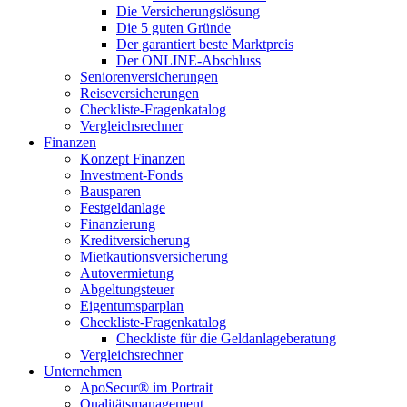
Die Versicherungslösung
Die 5 guten Gründe
Der garantiert beste Marktpreis
Der ONLINE-Abschluss
Seniorenversicherungen
Reiseversicherungen
Checkliste-Fragenkatalog
Vergleichsrechner
Finanzen
Konzept Finanzen
Investment-Fonds
Bausparen
Festgeldanlage
Finanzierung
Kreditversicherung
Mietkautionsversicherung
Autovermietung
Abgeltungsteuer
Eigentumsparplan
Checkliste-Fragenkatalog
Checkliste für die Geldanlageberatung
Vergleichsrechner
Unternehmen
ApoSecur® im Portrait
Qualitätsmanagement