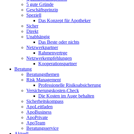
5 gute Gründe
Geschäftsprinzip
Speziell
Das Konzept für Apotheker
Sicher
Direkt
Unabhängig
Das Beste oder nichts
Netzwerkpartner
Rahmenvertrge
Netzwerkempfehlungen
Kooperationspartner
Beratung
Beratungsthemen
Risk Management
Professionelle Risikoabsicherung
Versicherungskosten-Check
Die Kosten im Auge behalten
Sicherheitskompass
ApoLeitfaden
ApoBusiness
ApoPrivate
ApoTeam
Beratungsservice
Aktuell