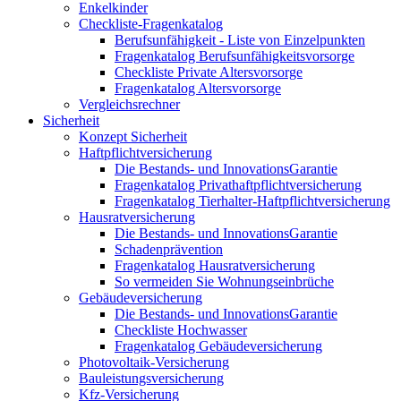
Enkelkinder
Checkliste-Fragenkatalog
Berufsunfähigkeit - Liste von Einzelpunkten
Fragenkatalog Berufsunfähigkeitsvorsorge
Checkliste Private Altersvorsorge
Fragenkatalog Altersvorsorge
Vergleichsrechner
Sicherheit
Konzept Sicherheit
Haftpflichtversicherung
Die Bestands- und InnovationsGarantie
Fragenkatalog Privathaftpflichtversicherung
Fragenkatalog Tierhalter-Haftpflichtversicherung
Hausratversicherung
Die Bestands- und InnovationsGarantie
Schadenprävention
Fragenkatalog Hausratversicherung
So vermeiden Sie Wohnungseinbrüche
Gebäudeversicherung
Die Bestands- und InnovationsGarantie
Checkliste Hochwasser
Fragenkatalog Gebäudeversicherung
Photovoltaik-Versicherung
Bauleistungsversicherung
Kfz-Versicherung