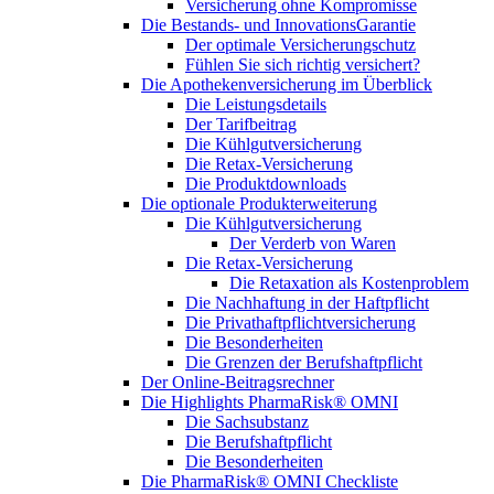
Versicherung ohne Kompromisse
Die Bestands- und InnovationsGarantie
Der optimale Versicherungschutz
Fühlen Sie sich richtig versichert?
Die Apothekenversicherung im Überblick
Die Leistungsdetails
Der Tarifbeitrag
Die Kühlgutversicherung
Die Retax-Versicherung
Die Produktdownloads
Die optionale Produkterweiterung
Die Kühlgutversicherung
Der Verderb von Waren
Die Retax-Versicherung
Die Retaxation als Kostenproblem
Die Nachhaftung in der Haftpflicht
Die Privathaftpflichtversicherung
Die Besonderheiten
Die Grenzen der Berufshaftpflicht
Der Online-Beitragsrechner
Die Highlights PharmaRisk® OMNI
Die Sachsubstanz
Die Berufshaftpflicht
Die Besonderheiten
Die PharmaRisk® OMNI Checkliste