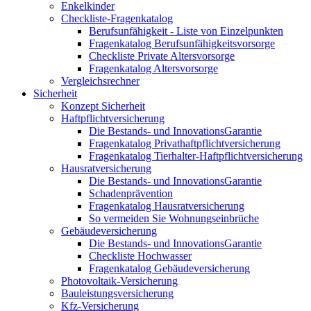
Enkelkinder
Checkliste-Fragenkatalog
Berufsunfähigkeit - Liste von Einzelpunkten
Fragenkatalog Berufsunfähigkeitsvorsorge
Checkliste Private Altersvorsorge
Fragenkatalog Altersvorsorge
Vergleichsrechner
Sicherheit
Konzept Sicherheit
Haftpflichtversicherung
Die Bestands- und InnovationsGarantie
Fragenkatalog Privathaftpflichtversicherung
Fragenkatalog Tierhalter-Haftpflichtversicherung
Hausratversicherung
Die Bestands- und InnovationsGarantie
Schadenprävention
Fragenkatalog Hausratversicherung
So vermeiden Sie Wohnungseinbrüche
Gebäudeversicherung
Die Bestands- und InnovationsGarantie
Checkliste Hochwasser
Fragenkatalog Gebäudeversicherung
Photovoltaik-Versicherung
Bauleistungsversicherung
Kfz-Versicherung