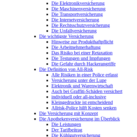
Die Elektronikversicherung
Die Maschinenversicherung
Die Transportversicherung
Die Internetversicherung
Die Rechtsschutzversicherung
Die Unfallversicherung
Die wichtigste Versicherung
Hinweise zur Produkthaftpflicht
Die Arbeitnehmerhaftung
Das Risiko bei einer Retaxation
Die Testungen und Impfungen
Die Gefahr durch Hackerangriffe
Die Definition von All-Risk
Alle Risiken in einer Police erfasst
Versicherung unter der Lupe
Elektronik und Warenwirtschaft
Auch bei Graffiti-Schäden versichert
individuell oder all-inclusive
Kleingedruckte ist entscheidend
Allrisk-Police hilft Kosten senken
Die Versicherung mit Konzept
Die Apothekenversicherung im Überblick
Die Leistungen
Der Tarifbeitrag
Die Kühlgutversicherung