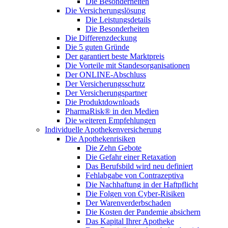
Die Besonderheiten
Die Versicherungslösung
Die Leistungsdetails
Die Besonderheiten
Die Differenzdeckung
Die 5 guten Gründe
Der garantiert beste Marktpreis
Die Vorteile mit Standesorganisationen
Der ONLINE-Abschluss
Der Versicherungsschutz
Der Versicherungspartner
Die Produktdownloads
PharmaRisk® in den Medien
Die weiteren Empfehlungen
Individuelle Apothekenversicherung
Die Apothekenrisiken
Die Zehn Gebote
Die Gefahr einer Retaxation
Das Berufsbild wird neu definiert
Fehlabgabe von Contrazeptiva
Die Nachhaftung in der Haftpflicht
Die Folgen von Cyber-Risiken
Der Warenverderbschaden
Die Kosten der Pandemie absichern
Das Kapital Ihrer Apotheke