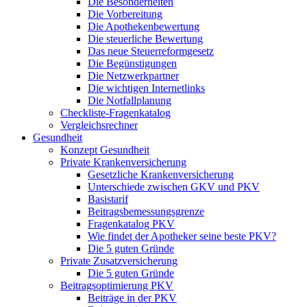
Die Besonderheiten
Die Vorbereitung
Die Apothekenbewertung
Die steuerliche Bewertung
Das neue Steuerreformgesetz
Die Begünstigungen
Die Netzwerkpartner
Die wichtigen Internetlinks
Die Notfallplanung
Checkliste-Fragenkatalog
Vergleichsrechner
Gesundheit
Konzept Gesundheit
Private Krankenversicherung
Gesetzliche Krankenversicherung
Unterschiede zwischen GKV und PKV
Basistarif
Beitragsbemessungsgrenze
Fragenkatalog PKV
Wie findet der Apotheker seine beste PKV?
Die 5 guten Gründe
Private Zusatzversicherung
Die 5 guten Gründe
Beitragsoptimierung PKV
Beiträge in der PKV