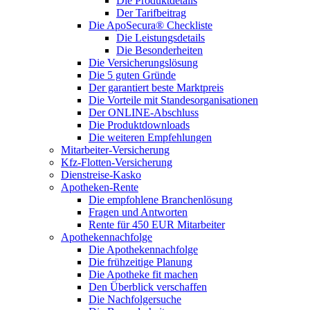
Die Produktdetails
Der Tarifbeitrag
Die ApoSecura® Checkliste
Die Leistungsdetails
Die Besonderheiten
Die Versicherungslösung
Die 5 guten Gründe
Der garantiert beste Marktpreis
Die Vorteile mit Standesorganisationen
Der ONLINE-Abschluss
Die Produktdownloads
Die weiteren Empfehlungen
Mitarbeiter-Versicherung
Kfz-Flotten-Versicherung
Dienstreise-Kasko
Apotheken-Rente
Die empfohlene Branchenlösung
Fragen und Antworten
Rente für 450 EUR Mitarbeiter
Apothekennachfolge
Die Apothekennachfolge
Die frühzeitige Planung
Die Apotheke fit machen
Den Überblick verschaffen
Die Nachfolgersuche