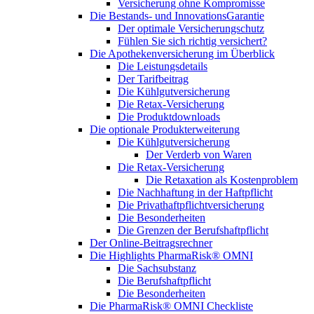
Versicherung ohne Kompromisse
Die Bestands- und InnovationsGarantie
Der optimale Versicherungschutz
Fühlen Sie sich richtig versichert?
Die Apothekenversicherung im Überblick
Die Leistungsdetails
Der Tarifbeitrag
Die Kühlgutversicherung
Die Retax-Versicherung
Die Produktdownloads
Die optionale Produkterweiterung
Die Kühlgutversicherung
Der Verderb von Waren
Die Retax-Versicherung
Die Retaxation als Kostenproblem
Die Nachhaftung in der Haftpflicht
Die Privathaftpflichtversicherung
Die Besonderheiten
Die Grenzen der Berufshaftpflicht
Der Online-Beitragsrechner
Die Highlights PharmaRisk® OMNI
Die Sachsubstanz
Die Berufshaftpflicht
Die Besonderheiten
Die PharmaRisk® OMNI Checkliste