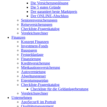
Die Versicherungslösung
Die 5 guten Gründe
Der garantiert beste Marktpreis
Der ONLINE-Abschluss
Seniorenversicherungen
Reiseversicherungen
Checkliste-Fragenkatalog
Vergleichsrechner
Finanzen
Konzept Finanzen
Investment-Fonds
Bausparen
Festgeldanlage
Finanzierung
Kreditversicherung
Mietkautionsversicherung
Autovermietung
Abgeltungsteuer
Eigentumsparplan
Checkliste-Fragenkatalog
Checkliste für die Geldanlageberatung
Vergleichsrechner
Unternehmen
ApoSecur® im Portrait
Qualitätsmanagement