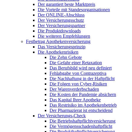
Der garantiert beste Marktpreis
Die Vorteile mit Standesorganisationen
Der ONLINE-Abschluss
Der Versicherungsschutz
Der Versicherungspartner
Die Produktdownloads
Die weiteren Empfehlungen
Festbetrag Apothekenversicherung
Das Versicherungsprinzip
Die Apothekenrisiken
Die Zehn Gebote
Die Gefahr einer Retaxation
Das Berufsbild wird neu definiert
Fehlabgabe von Contrazeptiva
Die Nachhaftung in der Haftpflicht
Die Folgen von Cyber-Risiken
Der Warenverderbschaden
Die Kosten der Pandemie absichern
Das Kapital Ihrer Apotheke
Das Restrisiko im Apothekenbetrieb
Der Pharmazierat ist entscheidend
Der Versicherungs-Check
Die Betriebshaftpflichtversicherung
Die Vermögensschadenhaftpflicht
Die Produkthaftpflichtversicherung