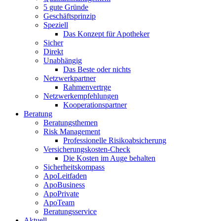
5 gute Gründe
Geschäftsprinzip
Speziell
Das Konzept für Apotheker
Sicher
Direkt
Unabhängig
Das Beste oder nichts
Netzwerkpartner
Rahmenvertrge
Netzwerkempfehlungen
Kooperationspartner
Beratung
Beratungsthemen
Risk Management
Professionelle Risikoabsicherung
Versicherungskosten-Check
Die Kosten im Auge behalten
Sicherheitskompass
ApoLeitfaden
ApoBusiness
ApoPrivate
ApoTeam
Beratungsservice
Aktuell