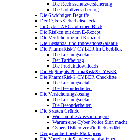
Die Rechtsschutzversicherung
Die Unfallversicherung
Die 6 wichtigen Begriffe
Der Cyber-Sicher­heits­check
Ihr Cyber-ABC auf einen Blick
Die Risiken mit dem E-Rezept
Die Versicherung mit Konzept
Die Bestands- und InnovationsGarantie
Die PharmaRisk® CYBER im Überblick
Die Leistungsdetails
Der Tarifbeitrag
Die Produktdownloads
Die Highlights PharmaRisk® CYBER
Die PharmaRisk® CYBER Checkliste
Die Leistungsdetails
Die Besonderheiten
Die Versicherungslösung
Die Leistungsdetails
Die Besonderheiten
Die 5 guten Gründe
Wie sind die Auswirkungen?
Warum eine Cyber-Police Sinn macht
Cyber-Risiken verständlich erklärt
Der garantiert beste Marktpreis
Die Vorteile mit Standesorganisationen