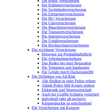
Die Retax-Versicherung
Die Kühlgutversicherung
Die Sachinhaltsversicherung
Die Elementarversicherung
Die BU-Versicherung
Die Glasversicherung
Die Maschinenversicherung
Die Transportversicherung
Die Internetversicherung
Die Unfallversicherung
Die Rechtsschutzversicherung
Die wichtigste Versicherung
Hinweise zur Produkthaftpflicht
Die Arbeitnehmerhaftung
Das Risiko bei einer Retaxation
Die Testungen und Impfungen
Die Gefahr durch Hackerangriffe
Die Definition von All-Risk
Alle Risiken in einer Police erfasst
Allrisk-Police hilft Kosten senken
Elektronik und Warenwirtschaft
Auch bei Graffiti-Schäden versichert
individuell oder all-inclusive
Kleingedruckte ist entscheidend
Die Versicherung mit Konzept