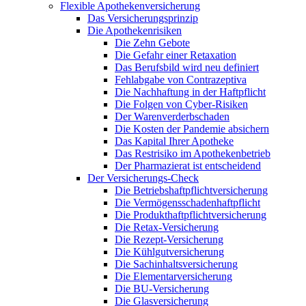
Flexible Apothekenversicherung
Das Versicherungsprinzip
Die Apothekenrisiken
Die Zehn Gebote
Die Gefahr einer Retaxation
Das Berufsbild wird neu definiert
Fehlabgabe von Contrazeptiva
Die Nachhaftung in der Haftpflicht
Die Folgen von Cyber-Risiken
Der Warenverderbschaden
Die Kosten der Pandemie absichern
Das Kapital Ihrer Apotheke
Das Restrisiko im Apothekenbetrieb
Der Pharmazierat ist entscheidend
Der Versicherungs-Check
Die Betriebshaftpflichtversicherung
Die Vermögensschadenhaftpflicht
Die Produkthaftpflichtversicherung
Die Retax-Versicherung
Die Rezept-Versicherung
Die Kühlgutversicherung
Die Sachinhaltsversicherung
Die Elementarversicherung
Die BU-Versicherung
Die Glasversicherung