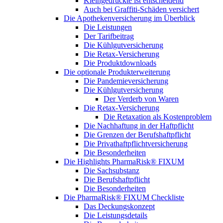
Kleingedruckte ist entscheidend
Auch bei Graffiti-Schäden versichert
Die Apothekenversicherung im Überblick
Die Leistungen
Der Tarifbeitrag
Die Kühlgutversicherung
Die Retax-Versicherung
Die Produktdownloads
Die optionale Produkterweiterung
Die Pandemieversicherung
Die Kühlgutversicherung
Der Verderb von Waren
Die Retax-Versicherung
Die Retaxation als Kostenproblem
Die Nachhaftung in der Haftpflicht
Die Grenzen der Berufshaftpflicht
Die Privathaftpflichtversicherung
Die Besonderheiten
Die Highlights PharmaRisk® FIXUM
Die Sachsubstanz
Die Berufshaftpflicht
Die Besonderheiten
Die PharmaRisk® FIXUM Checkliste
Das Deckungskonzept
Die Leistungsdetails