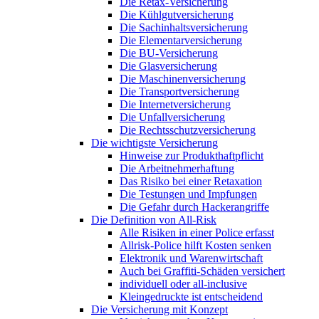
Die Retax-Versicherung
Die Kühlgutversicherung
Die Sachinhaltsversicherung
Die Elementarversicherung
Die BU-Versicherung
Die Glasversicherung
Die Maschinenversicherung
Die Transportversicherung
Die Internetversicherung
Die Unfallversicherung
Die Rechtsschutzversicherung
Die wichtigste Versicherung
Hinweise zur Produkthaftpflicht
Die Arbeitnehmerhaftung
Das Risiko bei einer Retaxation
Die Testungen und Impfungen
Die Gefahr durch Hackerangriffe
Die Definition von All-Risk
Alle Risiken in einer Police erfasst
Allrisk-Police hilft Kosten senken
Elektronik und Warenwirtschaft
Auch bei Graffiti-Schäden versichert
individuell oder all-inclusive
Kleingedruckte ist entscheidend
Die Versicherung mit Konzept