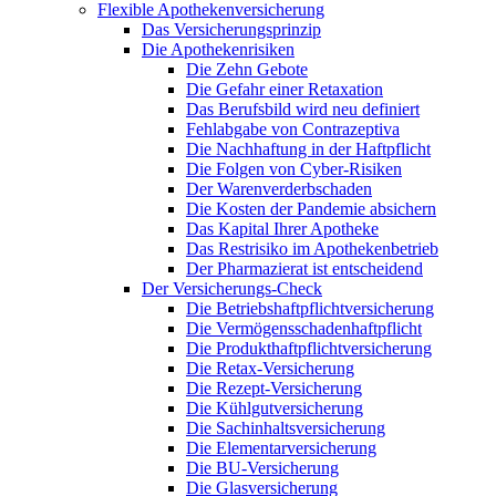
Flexible Apothekenversicherung
Das Versicherungsprinzip
Die Apothekenrisiken
Die Zehn Gebote
Die Gefahr einer Retaxation
Das Berufsbild wird neu definiert
Fehlabgabe von Contrazeptiva
Die Nachhaftung in der Haftpflicht
Die Folgen von Cyber-Risiken
Der Warenverderbschaden
Die Kosten der Pandemie absichern
Das Kapital Ihrer Apotheke
Das Restrisiko im Apothekenbetrieb
Der Pharmazierat ist entscheidend
Der Versicherungs-Check
Die Betriebshaftpflichtversicherung
Die Vermögensschadenhaftpflicht
Die Produkthaftpflichtversicherung
Die Retax-Versicherung
Die Rezept-Versicherung
Die Kühlgutversicherung
Die Sachinhaltsversicherung
Die Elementarversicherung
Die BU-Versicherung
Die Glasversicherung