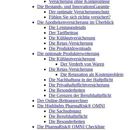
Versicherung ohne Kompromisse
Die Bestands- und InnovationsGarantie
Der optimale Versicherungschutz
Fühlen Sie sich richtig versichert?
Die Apothekenversicherung im Überblick
Die Leistungsdetails
Der Tarifbeitrag
Die Kühlgutversicherung
Die Retax-Versicherung
Die Produktdownloads
Die optionale Produkterweiterung
Die Kühlgutversicherung
Der Verderb von Waren
Die Retax-Versicherung
Die Retaxation als Kostenproblem
Die Nachhaftung in der Haftpflicht
Die Privathaftpflichtversicherung
Die Besonderheiten
Die Grenzen der Berufshaftpflicht
Der Online-Beitragsrechner
Die Highlights PharmaRisk® OMNI
Die Sachsubstanz
Die Berufshaftpflicht
Die Besonderheiten
Die PharmaRisk® OMNI Checkliste