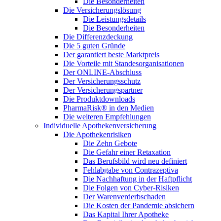
Die Besonderheiten
Die Versicherungslösung
Die Leistungsdetails
Die Besonderheiten
Die Differenzdeckung
Die 5 guten Gründe
Der garantiert beste Marktpreis
Die Vorteile mit Standesorganisationen
Der ONLINE-Abschluss
Der Versicherungsschutz
Der Versicherungspartner
Die Produktdownloads
PharmaRisk® in den Medien
Die weiteren Empfehlungen
Individuelle Apothekenversicherung
Die Apothekenrisiken
Die Zehn Gebote
Die Gefahr einer Retaxation
Das Berufsbild wird neu definiert
Fehlabgabe von Contrazeptiva
Die Nachhaftung in der Haftpflicht
Die Folgen von Cyber-Risiken
Der Warenverderbschaden
Die Kosten der Pandemie absichern
Das Kapital Ihrer Apotheke