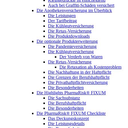
Kleingedruckte ist entscheidend
Auch bei Graffiti-Schäden versichert
Die Apothekenversicherung im Überblick
Die Leistungen
Der Tarifbeitrag
Die Kühlgutversicherung
Die Retax-Versicherung
Die Produktdownloads
Die optionale Produkterweiterung
Die Pandemieversicherung
Die Kühlgutversicherung
Der Verderb von Waren
Die Retax-Versicherung
Die Retaxation als Kostenproblem
Die Nachhaftung in der Haftpflicht
Die Grenzen der Berufshaftpflicht
Die Privathaftpflichtversicherung
Die Besonderheiten
Die Highlights PharmaRisk® FIXUM
Die Sachsubstanz
Die Berufshaftpflicht
Die Besonderheiten
Die PharmaRisk® FIXUM Checkliste
Das Deckungskonzept
Die Leistungsdetails