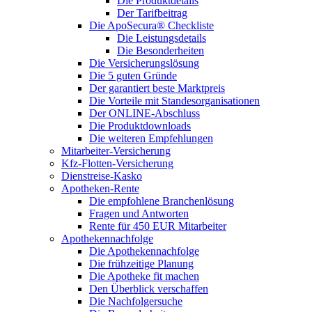
Die Produktdetails
Der Tarifbeitrag
Die ApoSecura® Checkliste
Die Leistungsdetails
Die Besonderheiten
Die Versicherungslösung
Die 5 guten Gründe
Der garantiert beste Marktpreis
Die Vorteile mit Standesorganisationen
Der ONLINE-Abschluss
Die Produktdownloads
Die weiteren Empfehlungen
Mitarbeiter-Versicherung
Kfz-Flotten-Versicherung
Dienstreise-Kasko
Apotheken-Rente
Die empfohlene Branchenlösung
Fragen und Antworten
Rente für 450 EUR Mitarbeiter
Apothekennachfolge
Die Apothekennachfolge
Die frühzeitige Planung
Die Apotheke fit machen
Den Überblick verschaffen
Die Nachfolgersuche