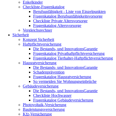
Enkelkinder
Checkliste-Fragenkatalog
Berufsunfähigkeit - Liste von Einzelpunkten
Fragenkatalog Berufsunfähigkeitsvorsorge
Checkliste Private Altersvorsorge
Fragenkatalog Altersvorsorge
Vergleichsrechner
Sicherheit
Konzept Sicherheit
Haftpflichtversicherung
Die Bestands- und InnovationsGarantie
Fragenkatalog Privathaftpflichtversicherung
Fragenkatalog Tierhalter-Haftpflichtversicherung
Hausratversicherung
Die Bestands- und InnovationsGarantie
Schadenprävention
Fragenkatalog Hausratversicherung
So vermeiden Sie Wohnungseinbrüche
Gebäudeversicherung
Die Bestands- und InnovationsGarantie
Checkliste Hochwasser
Fragenkatalog Gebäudeversicherung
Photovoltaik-Versicherung
Bauleistungsversicherung
Kfz-Versicherung