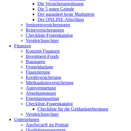
Die Versicherungslösung
Die 5 guten Gründe
Der garantiert beste Marktpreis
Der ONLINE-Abschluss
Seniorenversicherungen
Reiseversicherungen
Checkliste-Fragenkatalog
Vergleichsrechner
Finanzen
Konzept Finanzen
Investment-Fonds
Bausparen
Festgeldanlage
Finanzierung
Kreditversicherung
Mietkautionsversicherung
Autovermietung
Abgeltungsteuer
Eigentumsparplan
Checkliste-Fragenkatalog
Checkliste für die Geldanlageberatung
Vergleichsrechner
Unternehmen
ApoSecur® im Portrait
Qualitätsmanagement