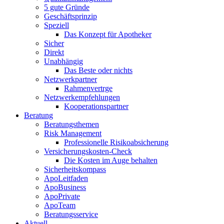
5 gute Gründe
Geschäftsprinzip
Speziell
Das Konzept für Apotheker
Sicher
Direkt
Unabhängig
Das Beste oder nichts
Netzwerkpartner
Rahmenvertrge
Netzwerkempfehlungen
Kooperationspartner
Beratung
Beratungsthemen
Risk Management
Professionelle Risikoabsicherung
Versicherungskosten-Check
Die Kosten im Auge behalten
Sicherheitskompass
ApoLeitfaden
ApoBusiness
ApoPrivate
ApoTeam
Beratungsservice
Aktuell