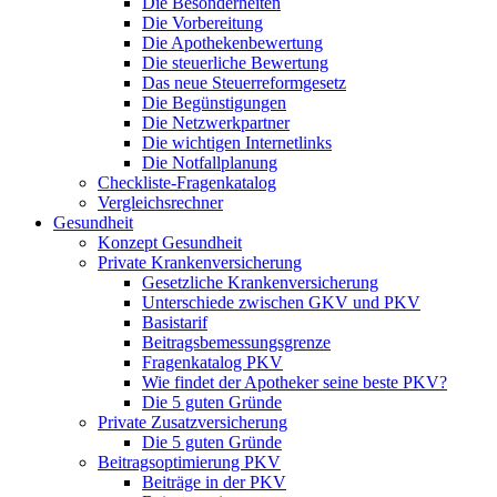
Die Besonderheiten
Die Vorbereitung
Die Apothekenbewertung
Die steuerliche Bewertung
Das neue Steuerreformgesetz
Die Begünstigungen
Die Netzwerkpartner
Die wichtigen Internetlinks
Die Notfallplanung
Checkliste-Fragenkatalog
Vergleichsrechner
Gesundheit
Konzept Gesundheit
Private Krankenversicherung
Gesetzliche Krankenversicherung
Unterschiede zwischen GKV und PKV
Basistarif
Beitragsbemessungsgrenze
Fragenkatalog PKV
Wie findet der Apotheker seine beste PKV?
Die 5 guten Gründe
Private Zusatzversicherung
Die 5 guten Gründe
Beitragsoptimierung PKV
Beiträge in der PKV