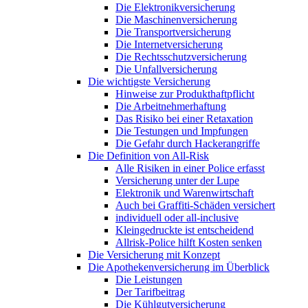
Die Elektronikversicherung
Die Maschinenversicherung
Die Transportversicherung
Die Internetversicherung
Die Rechtsschutzversicherung
Die Unfallversicherung
Die wichtigste Versicherung
Hinweise zur Produkthaftpflicht
Die Arbeitnehmerhaftung
Das Risiko bei einer Retaxation
Die Testungen und Impfungen
Die Gefahr durch Hackerangriffe
Die Definition von All-Risk
Alle Risiken in einer Police erfasst
Versicherung unter der Lupe
Elektronik und Warenwirtschaft
Auch bei Graffiti-Schäden versichert
individuell oder all-inclusive
Kleingedruckte ist entscheidend
Allrisk-Police hilft Kosten senken
Die Versicherung mit Konzept
Die Apothekenversicherung im Überblick
Die Leistungen
Der Tarifbeitrag
Die Kühlgutversicherung