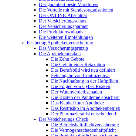
Der garantiert beste Marktpreis
Die Vorteile mit Standesorganisationen
Der ONLINE-Abschluss
Der Versicherungsschutz
Der Versicherungspartner
Die Produktdownloads
Die weiteren Empfehlungen
Festbetrag Apothekenversicherung
Das Versicherungsprinzip
Die Apothekenrisiken
Die Zehn Gebote
Die Gefahr einer Retaxation
Das Berufsbild wird neu definiert
Fehlabgabe von Contrazeptiva
Die Nachhaftung in der Haftpflicht
Die Folgen von Cyber-Risiken
Der Warenverderbschaden
Die Kosten der Pandemie absichern
Das Kapital Ihrer Apotheke
Das Restrisiko im Apothekenbetrieb
Der Pharmazierat ist entscheidend
Der Versicherungs-Check
Die Betriebshaftpflichtversicherung
Die Vermögensschadenhaftpflicht
Die Produkthaftpflichtversicherung