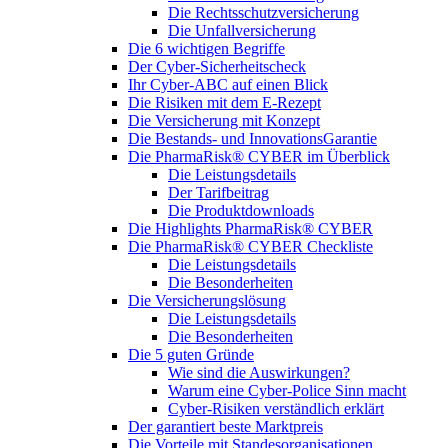
Die Rechtsschutzversicherung
Die Unfallversicherung
Die 6 wichtigen Begriffe
Der Cyber-Sicher­heits­check
Ihr Cyber-ABC auf einen Blick
Die Risiken mit dem E-Rezept
Die Versicherung mit Konzept
Die Bestands- und InnovationsGarantie
Die PharmaRisk® CYBER im Überblick
Die Leistungsdetails
Der Tarifbeitrag
Die Produktdownloads
Die Highlights PharmaRisk® CYBER
Die PharmaRisk® CYBER Checkliste
Die Leistungsdetails
Die Besonderheiten
Die Versicherungslösung
Die Leistungsdetails
Die Besonderheiten
Die 5 guten Gründe
Wie sind die Auswirkungen?
Warum eine Cyber-Police Sinn macht
Cyber-Risiken verständlich erklärt
Der garantiert beste Marktpreis
Die Vorteile mit Standesorganisationen