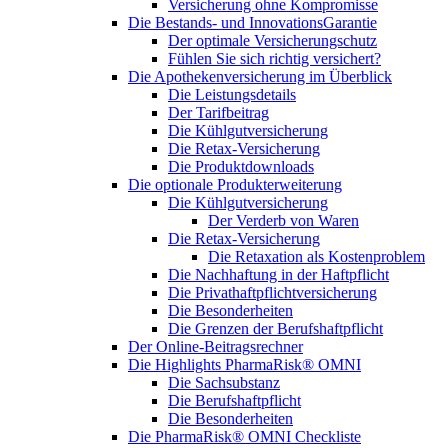
Versicherung ohne Kompromisse
Die Bestands- und InnovationsGarantie
Der optimale Versicherungschutz
Fühlen Sie sich richtig versichert?
Die Apothekenversicherung im Überblick
Die Leistungsdetails
Der Tarifbeitrag
Die Kühlgutversicherung
Die Retax-Versicherung
Die Produktdownloads
Die optionale Produkterweiterung
Die Kühlgutversicherung
Der Verderb von Waren
Die Retax-Versicherung
Die Retaxation als Kostenproblem
Die Nachhaftung in der Haftpflicht
Die Privathaftpflichtversicherung
Die Besonderheiten
Die Grenzen der Berufshaftpflicht
Der Online-Beitragsrechner
Die Highlights PharmaRisk® OMNI
Die Sachsubstanz
Die Berufshaftpflicht
Die Besonderheiten
Die PharmaRisk® OMNI Checkliste