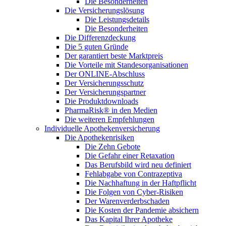
Die Besonderheiten
Die Versicherungslösung
Die Leistungsdetails
Die Besonderheiten
Die Differenzdeckung
Die 5 guten Gründe
Der garantiert beste Marktpreis
Die Vorteile mit Standesorganisationen
Der ONLINE-Abschluss
Der Versicherungsschutz
Der Versicherungspartner
Die Produktdownloads
PharmaRisk® in den Medien
Die weiteren Empfehlungen
Individuelle Apothekenversicherung
Die Apothekenrisiken
Die Zehn Gebote
Die Gefahr einer Retaxation
Das Berufsbild wird neu definiert
Fehlabgabe von Contrazeptiva
Die Nachhaftung in der Haftpflicht
Die Folgen von Cyber-Risiken
Der Warenverderbschaden
Die Kosten der Pandemie absichern
Das Kapital Ihrer Apotheke