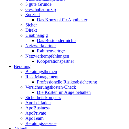
5 gute Gründe
Geschäftsprinzip
Speziell
Das Konzept für Apotheker
Sicher
Direkt
Unabhängig
Das Beste oder nichts
Netzwerkpartner
Rahmenvertrge
Netzwerkempfehlungen
Kooperationspartner
Beratung
Beratungsthemen
Risk Management
Professionelle Risikoabsicherung
Versicherungskosten-Check
Die Kosten im Auge behalten
Sicherheitskompass
ApoLeitfaden
ApoBusiness
ApoPrivate
ApoTeam
Beratungsservice
Aktuell