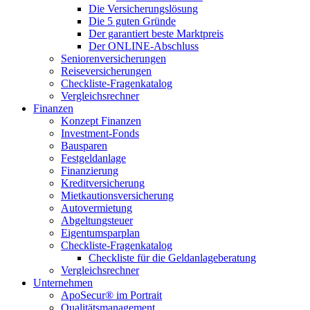
Die Versicherungslösung
Die 5 guten Gründe
Der garantiert beste Marktpreis
Der ONLINE-Abschluss
Seniorenversicherungen
Reiseversicherungen
Checkliste-Fragenkatalog
Vergleichsrechner
Finanzen
Konzept Finanzen
Investment-Fonds
Bausparen
Festgeldanlage
Finanzierung
Kreditversicherung
Mietkautionsversicherung
Autovermietung
Abgeltungsteuer
Eigentumsparplan
Checkliste-Fragenkatalog
Checkliste für die Geldanlageberatung
Vergleichsrechner
Unternehmen
ApoSecur® im Portrait
Qualitätsmanagement