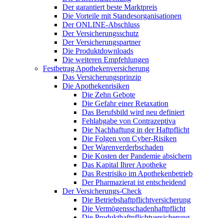
Der garantiert beste Marktpreis
Die Vorteile mit Standesorganisationen
Der ONLINE-Abschluss
Der Versicherungsschutz
Der Versicherungspartner
Die Produktdownloads
Die weiteren Empfehlungen
Festbetrag Apothekenversicherung
Das Versicherungsprinzip
Die Apothekenrisiken
Die Zehn Gebote
Die Gefahr einer Retaxation
Das Berufsbild wird neu definiert
Fehlabgabe von Contrazeptiva
Die Nachhaftung in der Haftpflicht
Die Folgen von Cyber-Risiken
Der Warenverderbschaden
Die Kosten der Pandemie absichern
Das Kapital Ihrer Apotheke
Das Restrisiko im Apothekenbetrieb
Der Pharmazierat ist entscheidend
Der Versicherungs-Check
Die Betriebshaftpflichtversicherung
Die Vermögensschadenhaftpflicht
Die Produkthaftpflichtversicherung