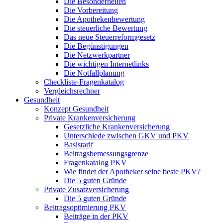
Die Besonderheiten
Die Vorbereitung
Die Apothekenbewertung
Die steuerliche Bewertung
Das neue Steuerreformgesetz
Die Begünstigungen
Die Netzwerkpartner
Die wichtigen Internetlinks
Die Notfallplanung
Checkliste-Fragenkatalog
Vergleichsrechner
Gesundheit
Konzept Gesundheit
Private Krankenversicherung
Gesetzliche Krankenversicherung
Unterschiede zwischen GKV und PKV
Basistarif
Beitragsbemessungsgrenze
Fragenkatalog PKV
Wie findet der Apotheker seine beste PKV?
Die 5 guten Gründe
Private Zusatzversicherung
Die 5 guten Gründe
Beitragsoptimierung PKV
Beiträge in der PKV