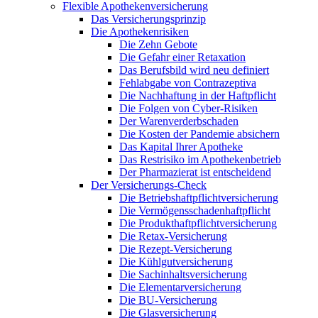
Flexible Apothekenversicherung
Das Versicherungsprinzip
Die Apothekenrisiken
Die Zehn Gebote
Die Gefahr einer Retaxation
Das Berufsbild wird neu definiert
Fehlabgabe von Contrazeptiva
Die Nachhaftung in der Haftpflicht
Die Folgen von Cyber-Risiken
Der Warenverderbschaden
Die Kosten der Pandemie absichern
Das Kapital Ihrer Apotheke
Das Restrisiko im Apothekenbetrieb
Der Pharmazierat ist entscheidend
Der Versicherungs-Check
Die Betriebshaftpflichtversicherung
Die Vermögensschadenhaftpflicht
Die Produkthaftpflichtversicherung
Die Retax-Versicherung
Die Rezept-Versicherung
Die Kühlgutversicherung
Die Sachinhaltsversicherung
Die Elementarversicherung
Die BU-Versicherung
Die Glasversicherung