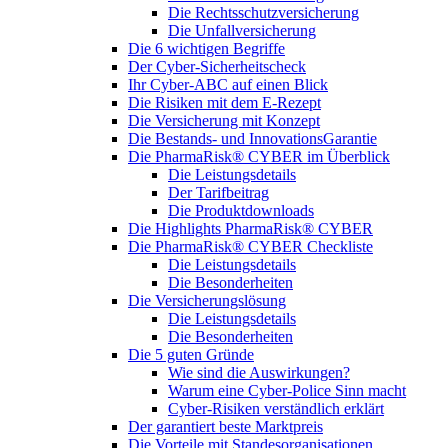
Die Rechtsschutzversicherung
Die Unfallversicherung
Die 6 wichtigen Begriffe
Der Cyber-Sicher­heits­check
Ihr Cyber-ABC auf einen Blick
Die Risiken mit dem E-Rezept
Die Versicherung mit Konzept
Die Bestands- und InnovationsGarantie
Die PharmaRisk® CYBER im Überblick
Die Leistungsdetails
Der Tarifbeitrag
Die Produktdownloads
Die Highlights PharmaRisk® CYBER
Die PharmaRisk® CYBER Checkliste
Die Leistungsdetails
Die Besonderheiten
Die Versicherungslösung
Die Leistungsdetails
Die Besonderheiten
Die 5 guten Gründe
Wie sind die Auswirkungen?
Warum eine Cyber-Police Sinn macht
Cyber-Risiken verständlich erklärt
Der garantiert beste Marktpreis
Die Vorteile mit Standesorganisationen