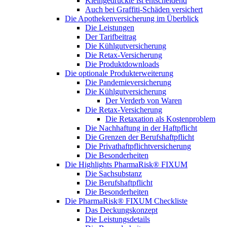
Kleingedruckte ist entscheidend
Auch bei Graffiti-Schäden versichert
Die Apothekenversicherung im Überblick
Die Leistungen
Der Tarifbeitrag
Die Kühlgutversicherung
Die Retax-Versicherung
Die Produktdownloads
Die optionale Produkterweiterung
Die Pandemieversicherung
Die Kühlgutversicherung
Der Verderb von Waren
Die Retax-Versicherung
Die Retaxation als Kostenproblem
Die Nachhaftung in der Haftpflicht
Die Grenzen der Berufshaftpflicht
Die Privathaftpflichtversicherung
Die Besonderheiten
Die Highlights PharmaRisk® FIXUM
Die Sachsubstanz
Die Berufshaftpflicht
Die Besonderheiten
Die PharmaRisk® FIXUM Checkliste
Das Deckungskonzept
Die Leistungsdetails