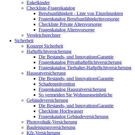
Enkelkinder
Checkliste-Fragenkatalog
Berufsunfähigkeit - Liste von Einzelpunkten
Fragenkatalog Berufsunfähigkeitsvorsorge
Checkliste Private Altersvorsorge
Fragenkatalog Altersvorsorge
Vergleichsrechner
Sicherheit
Konzept Sicherheit
Haftpflichtversicherung
Die Bestands- und InnovationsGarantie
Fragenkatalog Privathaftpflichtversicherung
Fragenkatalog Tierhalter-Haftpflichtversicherung
Hausratversicherung
Die Bestands- und InnovationsGarantie
Schadenprävention
Fragenkatalog Hausratversicherung
So vermeiden Sie Wohnungseinbrüche
Gebäudeversicherung
Die Bestands- und InnovationsGarantie
Checkliste Hochwasser
Fragenkatalog Gebäudeversicherung
Photovoltaik-Versicherung
Bauleistungsversicherung
Kfz-Versicherung