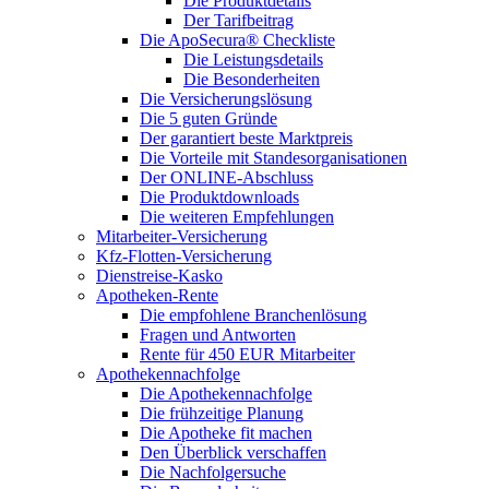
Die Produktdetails
Der Tarifbeitrag
Die ApoSecura® Checkliste
Die Leistungsdetails
Die Besonderheiten
Die Versicherungslösung
Die 5 guten Gründe
Der garantiert beste Marktpreis
Die Vorteile mit Standesorganisationen
Der ONLINE-Abschluss
Die Produktdownloads
Die weiteren Empfehlungen
Mitarbeiter-Versicherung
Kfz-Flotten-Versicherung
Dienstreise-Kasko
Apotheken-Rente
Die empfohlene Branchenlösung
Fragen und Antworten
Rente für 450 EUR Mitarbeiter
Apothekennachfolge
Die Apothekennachfolge
Die frühzeitige Planung
Die Apotheke fit machen
Den Überblick verschaffen
Die Nachfolgersuche