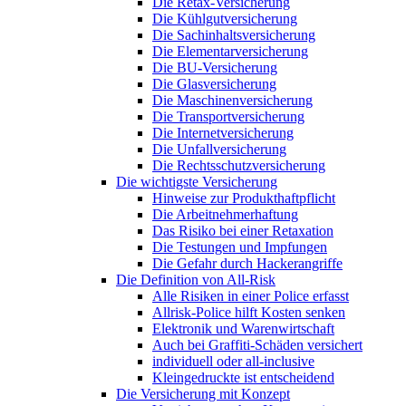
Die Retax-Versicherung
Die Kühlgutversicherung
Die Sachinhaltsversicherung
Die Elementarversicherung
Die BU-Versicherung
Die Glasversicherung
Die Maschinenversicherung
Die Transportversicherung
Die Internetversicherung
Die Unfallversicherung
Die Rechtsschutzversicherung
Die wichtigste Versicherung
Hinweise zur Produkthaftpflicht
Die Arbeitnehmerhaftung
Das Risiko bei einer Retaxation
Die Testungen und Impfungen
Die Gefahr durch Hackerangriffe
Die Definition von All-Risk
Alle Risiken in einer Police erfasst
Allrisk-Police hilft Kosten senken
Elektronik und Warenwirtschaft
Auch bei Graffiti-Schäden versichert
individuell oder all-inclusive
Kleingedruckte ist entscheidend
Die Versicherung mit Konzept