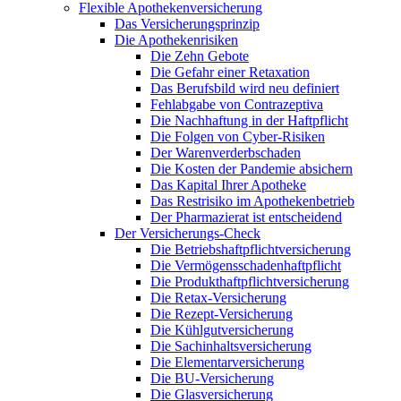
Flexible Apothekenversicherung
Das Versicherungsprinzip
Die Apothekenrisiken
Die Zehn Gebote
Die Gefahr einer Retaxation
Das Berufsbild wird neu definiert
Fehlabgabe von Contrazeptiva
Die Nachhaftung in der Haftpflicht
Die Folgen von Cyber-Risiken
Der Warenverderbschaden
Die Kosten der Pandemie absichern
Das Kapital Ihrer Apotheke
Das Restrisiko im Apothekenbetrieb
Der Pharmazierat ist entscheidend
Der Versicherungs-Check
Die Betriebshaftpflichtversicherung
Die Vermögensschadenhaftpflicht
Die Produkthaftpflichtversicherung
Die Retax-Versicherung
Die Rezept-Versicherung
Die Kühlgutversicherung
Die Sachinhaltsversicherung
Die Elementarversicherung
Die BU-Versicherung
Die Glasversicherung