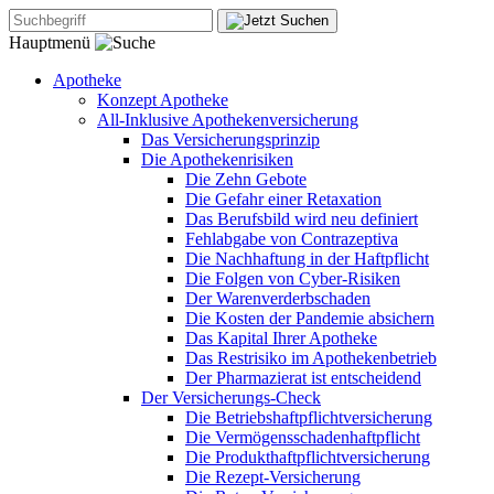
Hauptmenü
Apotheke
Konzept Apotheke
All-Inklusive Apothekenversicherung
Das Versicherungsprinzip
Die Apothekenrisiken
Die Zehn Gebote
Die Gefahr einer Retaxation
Das Berufsbild wird neu definiert
Fehlabgabe von Contrazeptiva
Die Nachhaftung in der Haftpflicht
Die Folgen von Cyber-Risiken
Der Warenverderbschaden
Die Kosten der Pandemie absichern
Das Kapital Ihrer Apotheke
Das Restrisiko im Apothekenbetrieb
Der Pharmazierat ist entscheidend
Der Versicherungs-Check
Die Betriebshaftpflichtversicherung
Die Vermögensschadenhaftpflicht
Die Produkthaftpflichtversicherung
Die Rezept-Versicherung