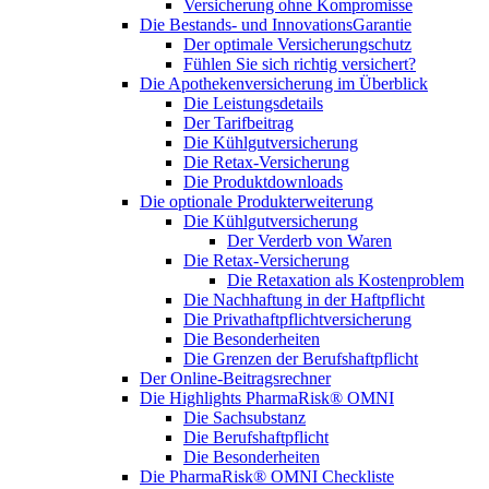
Versicherung ohne Kompromisse
Die Bestands- und InnovationsGarantie
Der optimale Versicherungschutz
Fühlen Sie sich richtig versichert?
Die Apothekenversicherung im Überblick
Die Leistungsdetails
Der Tarifbeitrag
Die Kühlgutversicherung
Die Retax-Versicherung
Die Produktdownloads
Die optionale Produkterweiterung
Die Kühlgutversicherung
Der Verderb von Waren
Die Retax-Versicherung
Die Retaxation als Kostenproblem
Die Nachhaftung in der Haftpflicht
Die Privathaftpflichtversicherung
Die Besonderheiten
Die Grenzen der Berufshaftpflicht
Der Online-Beitragsrechner
Die Highlights PharmaRisk® OMNI
Die Sachsubstanz
Die Berufshaftpflicht
Die Besonderheiten
Die PharmaRisk® OMNI Checkliste