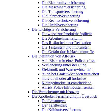
Die Elektronikversicherung
Die Maschinenversicherung
Die Transportversicherung
Die Internetversicherung
Die Rechtsschutzversicherung
Die Unfallversicherung
Die wichtigste Versicherung
Hinweise zur Produkthaftpflicht
Die Arbeitnehmerhaftung
Das Risiko bei einer Retaxation
Die Testungen und Impfungen
Die Gefahr durch Hackerangriffe
Die Definition von All-Risk
Alle Risiken in einer Police erfasst
Versicherung unter der Lupe
Elektronik und Warenwirtschaft
Auch bei Graffiti-Schäden versichert
individuell oder all-inclusive
Kleingedruckte ist entscheidend
Allrisk-Police hilft Kosten senken
Die Versicherung mit Konzept
Die Apothekenversicherung im Überblick
Die Leistungen
Der Tarifbeitrag
Die Kühlgutversicherung