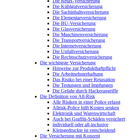
Die Retax-Versicherung
Die Kühlgutversicherung
Die Sachinhaltsversicherung
Die Elementarversicherung
Die BU-Versicherung
Die Glasversicherung
Die Maschinenversicherung
Die Transportversicherung
Die Internetversicherung
Die Unfallversicherung
Die Rechtsschutzversicherung
Die wichtigste Versicherung
Hinweise zur Produkthaftpflicht
Die Arbeitnehmerhaftung
Das Risiko bei einer Retaxation
Die Testungen und Impfungen
Die Gefahr durch Hackerangriffe
Die Definition von All-Risk
Alle Risiken in einer Police erfasst
Allrisk-Police hilft Kosten senken
Elektronik und Warenwirtschaft
Auch bei Graffiti-Schäden versichert
individuell oder all-inclusive
Kleingedruckte ist entscheidend
Die Versicherung mit Konzept