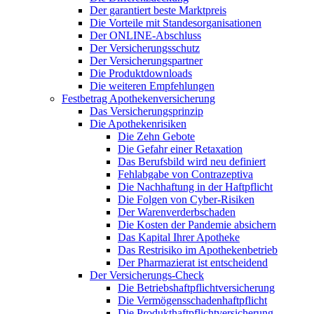
Der garantiert beste Marktpreis
Die Vorteile mit Standesorganisationen
Der ONLINE-Abschluss
Der Versicherungsschutz
Der Versicherungspartner
Die Produktdownloads
Die weiteren Empfehlungen
Festbetrag Apothekenversicherung
Das Versicherungsprinzip
Die Apothekenrisiken
Die Zehn Gebote
Die Gefahr einer Retaxation
Das Berufsbild wird neu definiert
Fehlabgabe von Contrazeptiva
Die Nachhaftung in der Haftpflicht
Die Folgen von Cyber-Risiken
Der Warenverderbschaden
Die Kosten der Pandemie absichern
Das Kapital Ihrer Apotheke
Das Restrisiko im Apothekenbetrieb
Der Pharmazierat ist entscheidend
Der Versicherungs-Check
Die Betriebshaftpflichtversicherung
Die Vermögensschadenhaftpflicht
Die Produkthaftpflichtversicherung