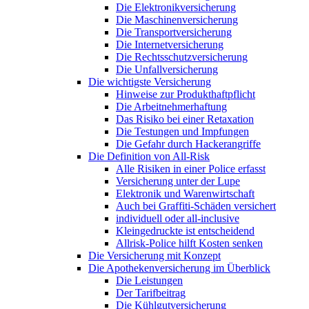
Die Elektronikversicherung
Die Maschinenversicherung
Die Transportversicherung
Die Internetversicherung
Die Rechtsschutzversicherung
Die Unfallversicherung
Die wichtigste Versicherung
Hinweise zur Produkthaftpflicht
Die Arbeitnehmerhaftung
Das Risiko bei einer Retaxation
Die Testungen und Impfungen
Die Gefahr durch Hackerangriffe
Die Definition von All-Risk
Alle Risiken in einer Police erfasst
Versicherung unter der Lupe
Elektronik und Warenwirtschaft
Auch bei Graffiti-Schäden versichert
individuell oder all-inclusive
Kleingedruckte ist entscheidend
Allrisk-Police hilft Kosten senken
Die Versicherung mit Konzept
Die Apothekenversicherung im Überblick
Die Leistungen
Der Tarifbeitrag
Die Kühlgutversicherung