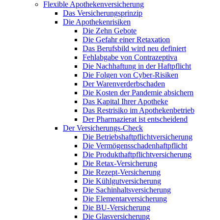
Flexible Apothekenversicherung
Das Versicherungsprinzip
Die Apothekenrisiken
Die Zehn Gebote
Die Gefahr einer Retaxation
Das Berufsbild wird neu definiert
Fehlabgabe von Contrazeptiva
Die Nachhaftung in der Haftpflicht
Die Folgen von Cyber-Risiken
Der Warenverderbschaden
Die Kosten der Pandemie absichern
Das Kapital Ihrer Apotheke
Das Restrisiko im Apothekenbetrieb
Der Pharmazierat ist entscheidend
Der Versicherungs-Check
Die Betriebshaftpflichtversicherung
Die Vermögensschadenhaftpflicht
Die Produkthaftpflichtversicherung
Die Retax-Versicherung
Die Rezept-Versicherung
Die Kühlgutversicherung
Die Sachinhaltsversicherung
Die Elementarversicherung
Die BU-Versicherung
Die Glasversicherung