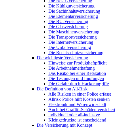
Die Retax-Versicherung
Die Kühlgutversicherung
Die Sachinhaltsversicherung
Die Elementarversicherung
Die BU-Versicherung
Die Glasversicherung
Die Maschinenversicherung
Die Transportversicherung
Die Internetversicherung
Die Unfallversicherung
Die Rechtsschutzversicherung
Die wichtigste Versicherung
Hinweise zur Produkthaftpflicht
Die Arbeitnehmerhaftung
Das Risiko bei einer Retaxation
Die Testungen und Impfungen
Die Gefahr durch Hackerangriffe
Die Definition von All-Risk
Alle Risiken in einer Police erfasst
Allrisk-Police hilft Kosten senken
Elektronik und Warenwirtschaft
Auch bei Graffiti-Schäden versichert
individuell oder all-inclusive
Kleingedruckte ist entscheidend
Die Versicherung mit Konzept