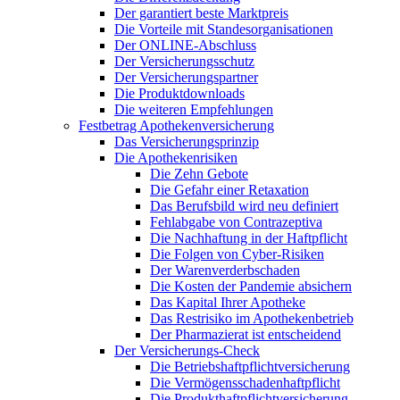
Der garantiert beste Marktpreis
Die Vorteile mit Standesorganisationen
Der ONLINE-Abschluss
Der Versicherungsschutz
Der Versicherungspartner
Die Produktdownloads
Die weiteren Empfehlungen
Festbetrag Apothekenversicherung
Das Versicherungsprinzip
Die Apothekenrisiken
Die Zehn Gebote
Die Gefahr einer Retaxation
Das Berufsbild wird neu definiert
Fehlabgabe von Contrazeptiva
Die Nachhaftung in der Haftpflicht
Die Folgen von Cyber-Risiken
Der Warenverderbschaden
Die Kosten der Pandemie absichern
Das Kapital Ihrer Apotheke
Das Restrisiko im Apothekenbetrieb
Der Pharmazierat ist entscheidend
Der Versicherungs-Check
Die Betriebshaftpflichtversicherung
Die Vermögensschadenhaftpflicht
Die Produkthaftpflichtversicherung