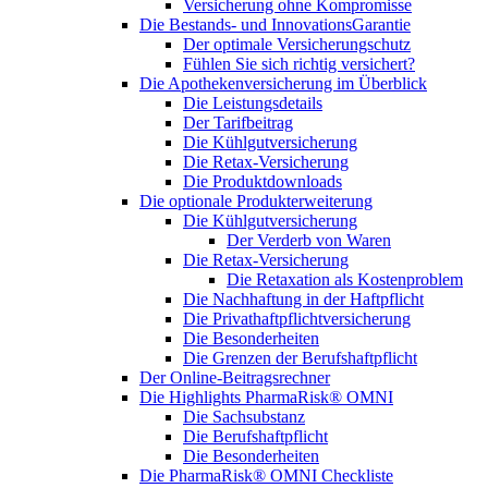
Versicherung ohne Kompromisse
Die Bestands- und InnovationsGarantie
Der optimale Versicherungschutz
Fühlen Sie sich richtig versichert?
Die Apothekenversicherung im Überblick
Die Leistungsdetails
Der Tarifbeitrag
Die Kühlgutversicherung
Die Retax-Versicherung
Die Produktdownloads
Die optionale Produkterweiterung
Die Kühlgutversicherung
Der Verderb von Waren
Die Retax-Versicherung
Die Retaxation als Kostenproblem
Die Nachhaftung in der Haftpflicht
Die Privathaftpflichtversicherung
Die Besonderheiten
Die Grenzen der Berufshaftpflicht
Der Online-Beitragsrechner
Die Highlights PharmaRisk® OMNI
Die Sachsubstanz
Die Berufshaftpflicht
Die Besonderheiten
Die PharmaRisk® OMNI Checkliste