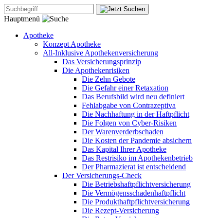
Hauptmenü
Apotheke
Konzept Apotheke
All-Inklusive Apothekenversicherung
Das Versicherungsprinzip
Die Apothekenrisiken
Die Zehn Gebote
Die Gefahr einer Retaxation
Das Berufsbild wird neu definiert
Fehlabgabe von Contrazeptiva
Die Nachhaftung in der Haftpflicht
Die Folgen von Cyber-Risiken
Der Warenverderbschaden
Die Kosten der Pandemie absichern
Das Kapital Ihrer Apotheke
Das Restrisiko im Apothekenbetrieb
Der Pharmazierat ist entscheidend
Der Versicherungs-Check
Die Betriebshaftpflichtversicherung
Die Vermögensschadenhaftpflicht
Die Produkthaftpflichtversicherung
Die Rezept-Versicherung