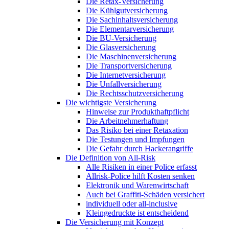
Die Retax-Versicherung
Die Kühlgutversicherung
Die Sachinhaltsversicherung
Die Elementarversicherung
Die BU-Versicherung
Die Glasversicherung
Die Maschinenversicherung
Die Transportversicherung
Die Internetversicherung
Die Unfallversicherung
Die Rechtsschutzversicherung
Die wichtigste Versicherung
Hinweise zur Produkthaftpflicht
Die Arbeitnehmerhaftung
Das Risiko bei einer Retaxation
Die Testungen und Impfungen
Die Gefahr durch Hackerangriffe
Die Definition von All-Risk
Alle Risiken in einer Police erfasst
Allrisk-Police hilft Kosten senken
Elektronik und Warenwirtschaft
Auch bei Graffiti-Schäden versichert
individuell oder all-inclusive
Kleingedruckte ist entscheidend
Die Versicherung mit Konzept