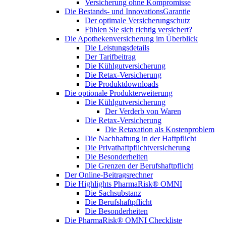
Versicherung ohne Kompromisse
Die Bestands- und InnovationsGarantie
Der optimale Versicherungschutz
Fühlen Sie sich richtig versichert?
Die Apothekenversicherung im Überblick
Die Leistungsdetails
Der Tarifbeitrag
Die Kühlgutversicherung
Die Retax-Versicherung
Die Produktdownloads
Die optionale Produkterweiterung
Die Kühlgutversicherung
Der Verderb von Waren
Die Retax-Versicherung
Die Retaxation als Kostenproblem
Die Nachhaftung in der Haftpflicht
Die Privathaftpflichtversicherung
Die Besonderheiten
Die Grenzen der Berufshaftpflicht
Der Online-Beitragsrechner
Die Highlights PharmaRisk® OMNI
Die Sachsubstanz
Die Berufshaftpflicht
Die Besonderheiten
Die PharmaRisk® OMNI Checkliste