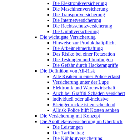
Die Elektronikversicherung
Die Maschinenversicherung
Die Transportversicherung
Die Internetversicherung
Die Rechtsschutzversicherung
Die Unfallversicherung
Die wichtigste Versicherung
Hinweise zur Produkthaftpflicht
Die Arbeitnehmerhaftung
Das Risiko bei einer Retaxation
Die Testungen und Impfungen
Die Gefahr durch Hackerangriffe
Die Definition von All-Risk
Alle Risiken in einer Police erfasst
Versicherung unter der Lupe
Elektronik und Warenwirtschaft
Auch bei Graffiti-Schäden versichert
individuell oder all-inclusive
Kleingedruckte ist entscheidend
Allrisk-Police hilft Kosten senken
Die Versicherung mit Konzept
Die Apothekenversicherung im Überblick
Die Leistungen
Der Tarifbeitrag
Die Kühlgutversicherung