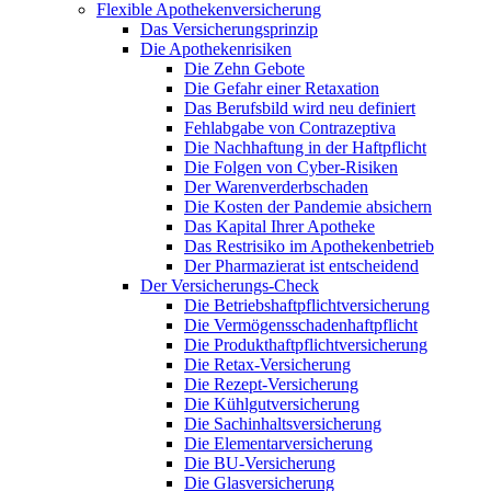
Flexible Apothekenversicherung
Das Versicherungsprinzip
Die Apothekenrisiken
Die Zehn Gebote
Die Gefahr einer Retaxation
Das Berufsbild wird neu definiert
Fehlabgabe von Contrazeptiva
Die Nachhaftung in der Haftpflicht
Die Folgen von Cyber-Risiken
Der Warenverderbschaden
Die Kosten der Pandemie absichern
Das Kapital Ihrer Apotheke
Das Restrisiko im Apothekenbetrieb
Der Pharmazierat ist entscheidend
Der Versicherungs-Check
Die Betriebshaftpflichtversicherung
Die Vermögensschadenhaftpflicht
Die Produkthaftpflichtversicherung
Die Retax-Versicherung
Die Rezept-Versicherung
Die Kühlgutversicherung
Die Sachinhaltsversicherung
Die Elementarversicherung
Die BU-Versicherung
Die Glasversicherung