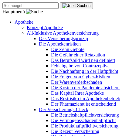
Hauptmenü
Apotheke
Konzept Apotheke
All-Inklusive Apothekenversicherung
Das Versicherungsprinzip
Die Apothekenrisiken
Die Zehn Gebote
Die Gefahr einer Retaxation
Das Berufsbild wird neu definiert
Fehlabgabe von Contrazeptiva
Die Nachhaftung in der Haftpflicht
Die Folgen von Cyber-Risiken
Der Warenverderbschaden
Die Kosten der Pandemie absichern
Das Kapital Ihrer Apotheke
Das Restrisiko im Apothekenbetrieb
Der Pharmazierat ist entscheidend
Der Versicherungs-Check
Die Betriebshaftpflichtversicherung
Die Vermögensschadenhaftpflicht
Die Produkthaftpflichtversicherung
Die Rezept-Versicherung