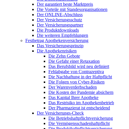
Der garantiert beste Marktpreis
Die Vorteile mit Standesorganisationen
Der ONLINE-Abschluss
Der Versicherungsschutz
Der Versicherungspartner
Die Produktdownloads
Die weiteren Empfehlungen
Festbetrag Apothekenversicherung
Das Versicherungsprinzip
Die Apothekenrisiken
Die Zehn Gebote
Die Gefahr einer Retaxation
Das Berufsbild wird neu definiert
Fehlabgabe von Contrazeptiva
Die Nachhaftung in der Haftpflicht
Die Folgen von Cyber-Risiken
Der Warenverderbschaden
Die Kosten der Pandemie absichern
Das Kapital Ihrer Apotheke
Das Restrisiko im Apothekenbetrieb
Der Pharmazierat ist entscheidend
Der Versicherungs-Check
Die Betriebshaftpflichtversicherung
Die Vermögensschadenhaftpflicht
Die Produkthaftpflichtversicherung