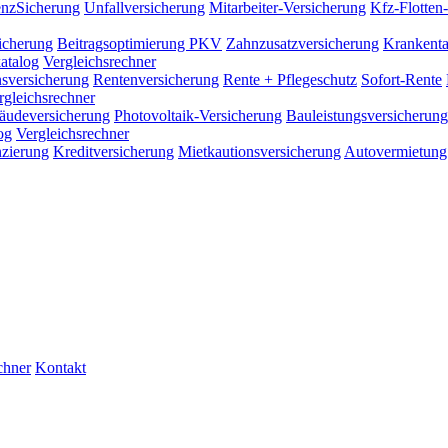
enzSicherung
Unfallversicherung
Mitarbeiter-Versicherung
Kfz-Flotten
sicherung
Beitragsoptimierung PKV
Zahnzusatzversicherung
Krankenta
atalog
Vergleichsrechner
sversicherung
Rentenversicherung
Rente + Pflegeschutz
Sofort-Rente
rgleichsrechner
äudeversicherung
Photovoltaik-Versicherung
Bauleistungsversicherung
og
Vergleichsrechner
nzierung
Kreditversicherung
Mietkautionsversicherung
Autovermietun
chner
Kontakt