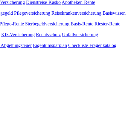
-Versicherung
Dienstreise-Kasko
Apotheken-Rente
gegeld
Pflegeversicherung
Reisekrankenversicherung
Basiswissen
Pflege-Rente
Sterbegeldversicherung
Basis-Rente
Riester-Rente
Kfz-Versicherung
Rechtsschutz
Unfallversicherung
g
Abgeltungsteuer
Eigentumsparplan
Checkliste-Fragenkatalog