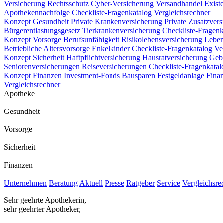
Versicherung
Rechtsschutz
Cyber-Versicherung
Versandhandel
Exist
Apothekennachfolge
Checkliste-Fragenkatalog
Vergleichsrechner
Konzept Gesundheit
Private Krankenversicherung
Private Zusatzver
Bürgerentlastungsgesetz
Tierkrankenversicherung
Checkliste-Fragenk
Konzept Vorsorge
Berufsunfähigkeit
Risikolebensversicherung
Leben
Betriebliche Altersvorsorge
Enkelkinder
Checkliste-Fragenkatalog
Ve
Konzept Sicherheit
Haftpflichtversicherung
Hausratversicherung
Geb
Seniorenversicherungen
Reiseversicherungen
Checkliste-Fragenkatal
Konzept Finanzen
Investment-Fonds
Bausparen
Festgeldanlage
Fina
Vergleichsrechner
Apotheke
Gesundheit
Vorsorge
Sicherheit
Finanzen
Unternehmen
Beratung
Aktuell
Presse
Ratgeber
Service
Vergleichsre
Sehr geehrte Apothekerin,
sehr geehrter Apotheker,