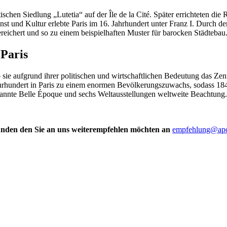
ischen Siedlung „Lutetia“ auf der Île de la Cité. Später errichteten die
st und Kultur erlebte Paris im 16. Jahrhundert unter Franz I. Durch d
eichert und so zu einem beispielhaften Muster für barocken Städtebau
 sie aufgrund ihrer politischen und wirtschaftlichen Bedeutung das Ze
 Jahrhundert in Paris zu einem enormen Bevölkerungszuwachs, sodass 18
annte Belle Époque und sechs Weltausstellungen weltweite Beachtung. H
Kunden den Sie an uns weiterempfehlen möchten an
empfehlung@apo