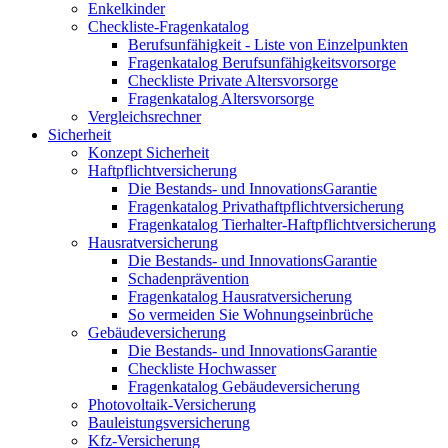
Enkelkinder
Checkliste-Fragenkatalog
Berufsunfähigkeit - Liste von Einzelpunkten
Fragenkatalog Berufsunfähigkeitsvorsorge
Checkliste Private Altersvorsorge
Fragenkatalog Altersvorsorge
Vergleichsrechner
Sicherheit
Konzept Sicherheit
Haftpflichtversicherung
Die Bestands- und InnovationsGarantie
Fragenkatalog Privathaftpflichtversicherung
Fragenkatalog Tierhalter-Haftpflichtversicherung
Hausratversicherung
Die Bestands- und InnovationsGarantie
Schadenprävention
Fragenkatalog Hausratversicherung
So vermeiden Sie Wohnungseinbrüche
Gebäudeversicherung
Die Bestands- und InnovationsGarantie
Checkliste Hochwasser
Fragenkatalog Gebäudeversicherung
Photovoltaik-Versicherung
Bauleistungsversicherung
Kfz-Versicherung