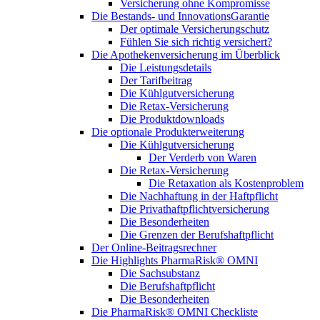
Versicherung ohne Kompromisse
Die Bestands- und InnovationsGarantie
Der optimale Versicherungschutz
Fühlen Sie sich richtig versichert?
Die Apothekenversicherung im Überblick
Die Leistungsdetails
Der Tarifbeitrag
Die Kühlgutversicherung
Die Retax-Versicherung
Die Produktdownloads
Die optionale Produkterweiterung
Die Kühlgutversicherung
Der Verderb von Waren
Die Retax-Versicherung
Die Retaxation als Kostenproblem
Die Nachhaftung in der Haftpflicht
Die Privathaftpflichtversicherung
Die Besonderheiten
Die Grenzen der Berufshaftpflicht
Der Online-Beitragsrechner
Die Highlights PharmaRisk® OMNI
Die Sachsubstanz
Die Berufshaftpflicht
Die Besonderheiten
Die PharmaRisk® OMNI Checkliste