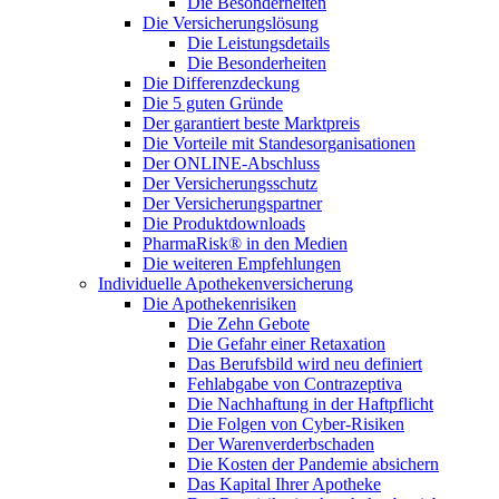
Die Besonderheiten
Die Versicherungslösung
Die Leistungsdetails
Die Besonderheiten
Die Differenzdeckung
Die 5 guten Gründe
Der garantiert beste Marktpreis
Die Vorteile mit Standesorganisationen
Der ONLINE-Abschluss
Der Versicherungsschutz
Der Versicherungspartner
Die Produktdownloads
PharmaRisk® in den Medien
Die weiteren Empfehlungen
Individuelle Apothekenversicherung
Die Apothekenrisiken
Die Zehn Gebote
Die Gefahr einer Retaxation
Das Berufsbild wird neu definiert
Fehlabgabe von Contrazeptiva
Die Nachhaftung in der Haftpflicht
Die Folgen von Cyber-Risiken
Der Warenverderbschaden
Die Kosten der Pandemie absichern
Das Kapital Ihrer Apotheke