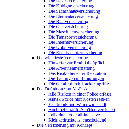
Die Retax-Versicherung
Die Kühlgutversicherung
Die Sachinhaltsversicherung
Die Elementarversicherung
Die BU-Versicherung
Die Glasversicherung
Die Maschinenversicherung
Die Transportversicherung
Die Internetversicherung
Die Unfallversicherung
Die Rechtsschutzversicherung
Die wichtigste Versicherung
Hinweise zur Produkthaftpflicht
Die Arbeitnehmerhaftung
Das Risiko bei einer Retaxation
Die Testungen und Impfungen
Die Gefahr durch Hackerangriffe
Die Definition von All-Risk
Alle Risiken in einer Police erfasst
Allrisk-Police hilft Kosten senken
Elektronik und Warenwirtschaft
Auch bei Graffiti-Schäden versichert
individuell oder all-inclusive
Kleingedruckte ist entscheidend
Die Versicherung mit Konzept