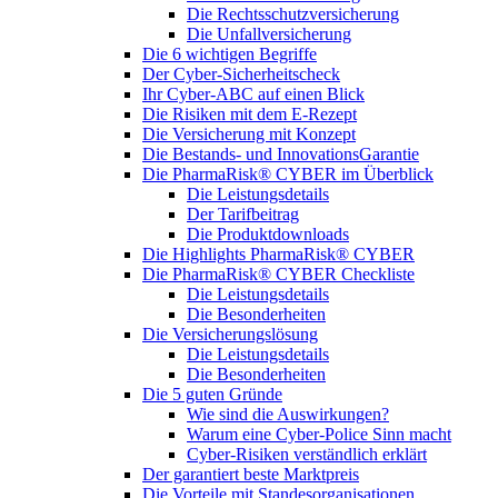
Die Rechtsschutzversicherung
Die Unfallversicherung
Die 6 wichtigen Begriffe
Der Cyber-Sicher­heits­check
Ihr Cyber-ABC auf einen Blick
Die Risiken mit dem E-Rezept
Die Versicherung mit Konzept
Die Bestands- und InnovationsGarantie
Die PharmaRisk® CYBER im Überblick
Die Leistungsdetails
Der Tarifbeitrag
Die Produktdownloads
Die Highlights PharmaRisk® CYBER
Die PharmaRisk® CYBER Checkliste
Die Leistungsdetails
Die Besonderheiten
Die Versicherungslösung
Die Leistungsdetails
Die Besonderheiten
Die 5 guten Gründe
Wie sind die Auswirkungen?
Warum eine Cyber-Police Sinn macht
Cyber-Risiken verständlich erklärt
Der garantiert beste Marktpreis
Die Vorteile mit Standesorganisationen