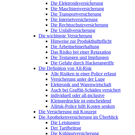
Die Elektronikversicherung
Die Maschinenversicherung
Die Transportversicherung
Die Internetversicherung
Die Rechtsschutzversicherung
Die Unfallversicherung
Die wichtigste Versicherung
Hinweise zur Produkthaftpflicht
Die Arbeitnehmerhaftung
Das Risiko bei einer Retaxation
Die Testungen und Impfungen
Die Gefahr durch Hackerangriffe
Die Definition von All-Risk
Alle Risiken in einer Police erfasst
Versicherung unter der Lupe
Elektronik und Warenwirtschaft
Auch bei Graffiti-Schäden versichert
individuell oder all-inclusive
Kleingedruckte ist entscheidend
Allrisk-Police hilft Kosten senken
Die Versicherung mit Konzept
Die Apothekenversicherung im Überblick
Die Leistungen
Der Tarifbeitrag
Die Kühlgutversicherung