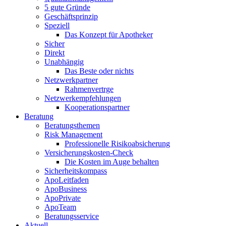
5 gute Gründe
Geschäftsprinzip
Speziell
Das Konzept für Apotheker
Sicher
Direkt
Unabhängig
Das Beste oder nichts
Netzwerkpartner
Rahmenvertrge
Netzwerkempfehlungen
Kooperationspartner
Beratung
Beratungsthemen
Risk Management
Professionelle Risikoabsicherung
Versicherungskosten-Check
Die Kosten im Auge behalten
Sicherheitskompass
ApoLeitfaden
ApoBusiness
ApoPrivate
ApoTeam
Beratungsservice
Aktuell