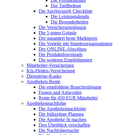
Die Produktdetails
Der Tarifbeitrag
Die ApoSecura® Checkliste
Die Leistungsdetails
Die Besonderheiten
Die Versicherungslösung
Die 5 guten Gründe
Der garantiert beste Marktpreis
Die Vorteile mit Standesorganisationen
Der ONLINE-Abschluss
Die Produktdownloads
Die weiteren Empfehlungen
Mitarbeiter-Versicherung
Kfz-Flotten-Versicherung
Dienstreise-Kasko
Apotheken-Rente
Die empfohlene Branchenlösung
Fragen und Antworten
Rente für 450 EUR Mitarbeiter
Apothekennachfolge
Die Apothekennachfolge
Die frühzeitige Planung
Die Apotheke fit machen
Den Überblick verschaffen
Die Nachfolgersuche