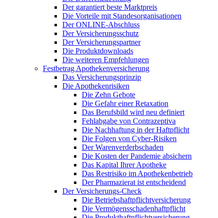
Der garantiert beste Marktpreis
Die Vorteile mit Standesorganisationen
Der ONLINE-Abschluss
Der Versicherungsschutz
Der Versicherungspartner
Die Produktdownloads
Die weiteren Empfehlungen
Festbetrag Apothekenversicherung
Das Versicherungsprinzip
Die Apothekenrisiken
Die Zehn Gebote
Die Gefahr einer Retaxation
Das Berufsbild wird neu definiert
Fehlabgabe von Contrazeptiva
Die Nachhaftung in der Haftpflicht
Die Folgen von Cyber-Risiken
Der Warenverderbschaden
Die Kosten der Pandemie absichern
Das Kapital Ihrer Apotheke
Das Restrisiko im Apothekenbetrieb
Der Pharmazierat ist entscheidend
Der Versicherungs-Check
Die Betriebshaftpflichtversicherung
Die Vermögensschadenhaftpflicht
Die Produkthaftpflichtversicherung