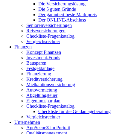
Die Versicherungslösung
Die 5 guten Gründe
Der garantiert beste Marktpreis
Der ONLINE-Abschluss
Seniorenversicherungen
Reiseversicherungen
Checkliste-Fragenkatalog
Vergleichsrechner
Finanzen
Konzept Finanzen
Investment-Fonds
Bausparen
Festgeldanlage
Finanzierung
Kreditversicherung
Mietkautionsversicherung
Autovermietung
Abgeltungsteuer
Eigentumsparplan
Checkliste-Fragenkatalog
Checkliste für die Geldanlageberatung
Vergleichsrechner
Unternehmen
ApoSecur® im Portrait
Qualitätsmanagement