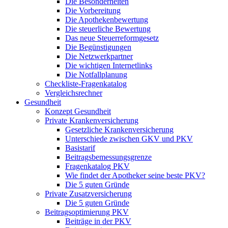
Die Besonderheiten
Die Vorbereitung
Die Apothekenbewertung
Die steuerliche Bewertung
Das neue Steuerreformgesetz
Die Begünstigungen
Die Netzwerkpartner
Die wichtigen Internetlinks
Die Notfallplanung
Checkliste-Fragenkatalog
Vergleichsrechner
Gesundheit
Konzept Gesundheit
Private Krankenversicherung
Gesetzliche Krankenversicherung
Unterschiede zwischen GKV und PKV
Basistarif
Beitragsbemessungsgrenze
Fragenkatalog PKV
Wie findet der Apotheker seine beste PKV?
Die 5 guten Gründe
Private Zusatzversicherung
Die 5 guten Gründe
Beitragsoptimierung PKV
Beiträge in der PKV