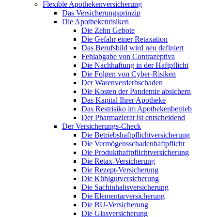
Flexible Apothekenversicherung
Das Versicherungsprinzip
Die Apothekenrisiken
Die Zehn Gebote
Die Gefahr einer Retaxation
Das Berufsbild wird neu definiert
Fehlabgabe von Contrazeptiva
Die Nachhaftung in der Haftpflicht
Die Folgen von Cyber-Risiken
Der Warenverderbschaden
Die Kosten der Pandemie absichern
Das Kapital Ihrer Apotheke
Das Restrisiko im Apothekenbetrieb
Der Pharmazierat ist entscheidend
Der Versicherungs-Check
Die Betriebshaftpflichtversicherung
Die Vermögensschadenhaftpflicht
Die Produkthaftpflichtversicherung
Die Retax-Versicherung
Die Rezept-Versicherung
Die Kühlgutversicherung
Die Sachinhaltsversicherung
Die Elementarversicherung
Die BU-Versicherung
Die Glasversicherung