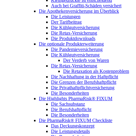
Kleingedruckte ist entscheidend
Auch bei Graffiti-Schäden versichert
Die Apothekenversicherung im Überblick
Die Leistungen
Der Tarifbeitrag
Die Kühlgutversicherung
Die Retax-Versicherung
Die Produktdownloads
Die optionale Produkterweiterung
Die Pandemieversicherung
Die Kühlgutversicherung
Der Verderb von Waren
Die Retax-Versicherung
Die Retaxation als Kostenproblem
Die Nachhaftung in der Haftpflicht
Die Grenzen der Berufshaftpflicht
Die Privathaftpflichtversicherung
Die Besonderheiten
Die Highlights PharmaRisk® FIXUM
Die Sachsubstanz
Die Berufshaftpflicht
Die Besonderheiten
Die PharmaRisk® FIXUM Checkliste
Das Deckungskonzept
Die Leistungsdetails