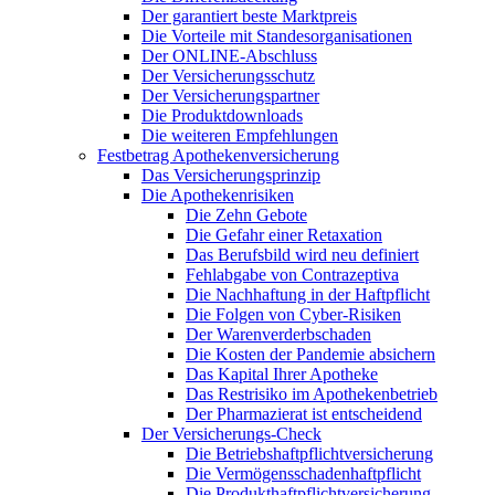
Der garantiert beste Marktpreis
Die Vorteile mit Standesorganisationen
Der ONLINE-Abschluss
Der Versicherungsschutz
Der Versicherungspartner
Die Produktdownloads
Die weiteren Empfehlungen
Festbetrag Apothekenversicherung
Das Versicherungsprinzip
Die Apothekenrisiken
Die Zehn Gebote
Die Gefahr einer Retaxation
Das Berufsbild wird neu definiert
Fehlabgabe von Contrazeptiva
Die Nachhaftung in der Haftpflicht
Die Folgen von Cyber-Risiken
Der Warenverderbschaden
Die Kosten der Pandemie absichern
Das Kapital Ihrer Apotheke
Das Restrisiko im Apothekenbetrieb
Der Pharmazierat ist entscheidend
Der Versicherungs-Check
Die Betriebshaftpflichtversicherung
Die Vermögensschadenhaftpflicht
Die Produkthaftpflichtversicherung