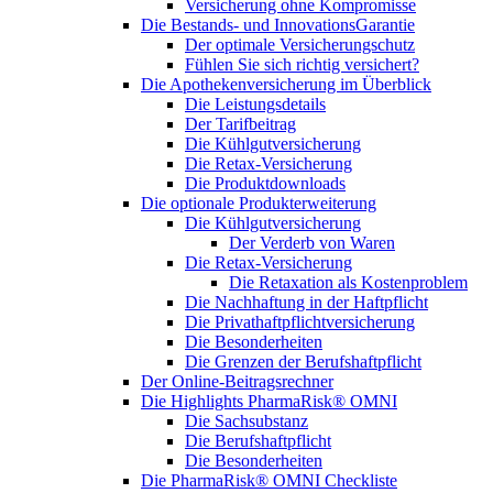
Versicherung ohne Kompromisse
Die Bestands- und InnovationsGarantie
Der optimale Versicherungschutz
Fühlen Sie sich richtig versichert?
Die Apothekenversicherung im Überblick
Die Leistungsdetails
Der Tarifbeitrag
Die Kühlgutversicherung
Die Retax-Versicherung
Die Produktdownloads
Die optionale Produkterweiterung
Die Kühlgutversicherung
Der Verderb von Waren
Die Retax-Versicherung
Die Retaxation als Kostenproblem
Die Nachhaftung in der Haftpflicht
Die Privathaftpflichtversicherung
Die Besonderheiten
Die Grenzen der Berufshaftpflicht
Der Online-Beitragsrechner
Die Highlights PharmaRisk® OMNI
Die Sachsubstanz
Die Berufshaftpflicht
Die Besonderheiten
Die PharmaRisk® OMNI Checkliste