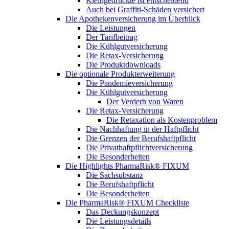
Kleingedruckte ist entscheidend
Auch bei Graffiti-Schäden versichert
Die Apothekenversicherung im Überblick
Die Leistungen
Der Tarifbeitrag
Die Kühlgutversicherung
Die Retax-Versicherung
Die Produktdownloads
Die optionale Produkterweiterung
Die Pandemieversicherung
Die Kühlgutversicherung
Der Verderb von Waren
Die Retax-Versicherung
Die Retaxation als Kostenproblem
Die Nachhaftung in der Haftpflicht
Die Grenzen der Berufshaftpflicht
Die Privathaftpflichtversicherung
Die Besonderheiten
Die Highlights PharmaRisk® FIXUM
Die Sachsubstanz
Die Berufshaftpflicht
Die Besonderheiten
Die PharmaRisk® FIXUM Checkliste
Das Deckungskonzept
Die Leistungsdetails