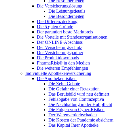
Die Besonderheiten
Die Versicherungslösung
Die Leistungsdetails
Die Besonderheiten
Die Differenzdeckung
Die 5 guten Gründe
Der garantiert beste Marktpreis
Die Vorteile mit Standesorganisationen
Der ONLINE-Abschluss
Der Versicherungsschutz
Der Versicherungspartner
Die Produktdownloads
PharmaRisk® in den Medien
Die weiteren Empfehlungen
Individuelle Apothekenversicherung
Die Apothekenrisiken
Die Zehn Gebote
Die Gefahr einer Retaxation
Das Berufsbild wird neu definiert
Fehlabgabe von Contrazeptiva
Die Nachhaftung in der Haftpflicht
Die Folgen von Cyber-Risiken
Der Warenverderbschaden
Die Kosten der Pandemie absichern
Das Kapital Ihrer Apotheke