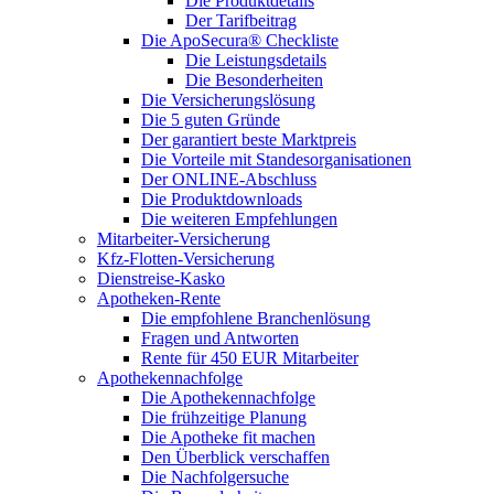
Die Produktdetails
Der Tarifbeitrag
Die ApoSecura® Checkliste
Die Leistungsdetails
Die Besonderheiten
Die Versicherungslösung
Die 5 guten Gründe
Der garantiert beste Marktpreis
Die Vorteile mit Standesorganisationen
Der ONLINE-Abschluss
Die Produktdownloads
Die weiteren Empfehlungen
Mitarbeiter-Versicherung
Kfz-Flotten-Versicherung
Dienstreise-Kasko
Apotheken-Rente
Die empfohlene Branchenlösung
Fragen und Antworten
Rente für 450 EUR Mitarbeiter
Apothekennachfolge
Die Apothekennachfolge
Die frühzeitige Planung
Die Apotheke fit machen
Den Überblick verschaffen
Die Nachfolgersuche