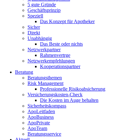
5 gute Gründe
Geschäftsprinzip
Speziell
Das Konzept für Apotheker
Sicher
Direkt
Unabhängig
Das Beste oder nichts
Netzwerkpartner
Rahmenvertrge
Netzwerkempfehlungen
Kooperationspartner
Beratung
Beratungsthemen
Risk Management
Professionelle Risikoabsicherung
Versicherungskosten-Check
Die Kosten im Auge behalten
Sicherheitskompass
ApoLeitfaden
ApoBusiness
ApoPrivate
ApoTeam
Beratungsservice
Aktuell