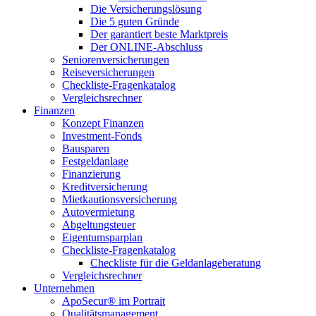
Die Versicherungslösung
Die 5 guten Gründe
Der garantiert beste Marktpreis
Der ONLINE-Abschluss
Seniorenversicherungen
Reiseversicherungen
Checkliste-Fragenkatalog
Vergleichsrechner
Finanzen
Konzept Finanzen
Investment-Fonds
Bausparen
Festgeldanlage
Finanzierung
Kreditversicherung
Mietkautionsversicherung
Autovermietung
Abgeltungsteuer
Eigentumsparplan
Checkliste-Fragenkatalog
Checkliste für die Geldanlageberatung
Vergleichsrechner
Unternehmen
ApoSecur® im Portrait
Qualitätsmanagement