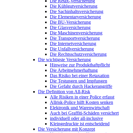
Die Retax-Versicherung
Die Kühlgutversicherung
Die Sachinhaltsversicherung
Die Elementarversicherung
Die BU-Versicherung
Die Glasversicherung
Die Maschinenversicherung
Die Transportversicherung
Die Internetversicherung
Die Unfallversicherung
Die Rechtsschutzversicherung
Die wichtigste Versicherung
Hinweise zur Produkthaftpflicht
Die Arbeitnehmerhaftung
Das Risiko bei einer Retaxation
Die Testungen und Impfungen
Die Gefahr durch Hackerangriffe
Die Definition von All-Risk
Alle Risiken in einer Police erfasst
Allrisk-Police hilft Kosten senken
Elektronik und Warenwirtschaft
Auch bei Graffiti-Schäden versichert
individuell oder all-inclusive
Kleingedruckte ist entscheidend
Die Versicherung mit Konzept