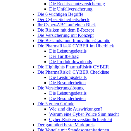
Die Rechtsschutzversicherung
Die Unfallversicherung
Die 6 wichtigen Begriffe
Der Cyber-Sicher­heits­check
Ihr Cyber-ABC auf einen Blick
Die Risiken mit dem E-Rezept
Die Versicherung mit Konzept
Die Bestands- und InnovationsGarantie
Die PharmaRisk® CYBER im Überblick
Die Leistungsdetails
Der Tarifbeitrag
Die Produktdownloads
Die Highlights PharmaRisk® CYBER
Die PharmaRisk® CYBER Checkliste
Die Leistungsdetails
Die Besonderheiten
Die Versicherungslösung
Die Leistungsdetails
Die Besonderheiten
Die 5 guten Gründe
Wie sind die Auswirkungen?
Warum eine Cyber-Police Sinn macht
Cyber-Risiken verständlich erklärt
Der garantiert beste Marktpreis
Die Vorteile mit Standesorganisationen