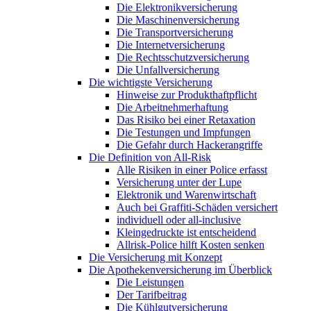
Die Elektronikversicherung
Die Maschinenversicherung
Die Transportversicherung
Die Internetversicherung
Die Rechtsschutzversicherung
Die Unfallversicherung
Die wichtigste Versicherung
Hinweise zur Produkthaftpflicht
Die Arbeitnehmerhaftung
Das Risiko bei einer Retaxation
Die Testungen und Impfungen
Die Gefahr durch Hackerangriffe
Die Definition von All-Risk
Alle Risiken in einer Police erfasst
Versicherung unter der Lupe
Elektronik und Warenwirtschaft
Auch bei Graffiti-Schäden versichert
individuell oder all-inclusive
Kleingedruckte ist entscheidend
Allrisk-Police hilft Kosten senken
Die Versicherung mit Konzept
Die Apothekenversicherung im Überblick
Die Leistungen
Der Tarifbeitrag
Die Kühlgutversicherung