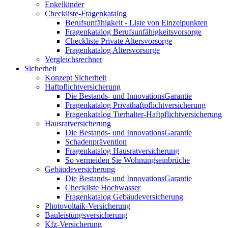
Enkelkinder
Checkliste-Fragenkatalog
Berufsunfähigkeit - Liste von Einzelpunkten
Fragenkatalog Berufsunfähigkeitsvorsorge
Checkliste Private Altersvorsorge
Fragenkatalog Altersvorsorge
Vergleichsrechner
Sicherheit
Konzept Sicherheit
Haftpflichtversicherung
Die Bestands- und InnovationsGarantie
Fragenkatalog Privathaftpflichtversicherung
Fragenkatalog Tierhalter-Haftpflichtversicherung
Hausratversicherung
Die Bestands- und InnovationsGarantie
Schadenprävention
Fragenkatalog Hausratversicherung
So vermeiden Sie Wohnungseinbrüche
Gebäudeversicherung
Die Bestands- und InnovationsGarantie
Checkliste Hochwasser
Fragenkatalog Gebäudeversicherung
Photovoltaik-Versicherung
Bauleistungsversicherung
Kfz-Versicherung