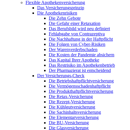
Flexible Apothekenversicherung
Das Versicherungsprinzip
Die Apothekenrisiken
Die Zehn Gebote
Die Gefahr einer Retaxation
Das Berufsbild wird neu definiert
Fehlabgabe von Contrazeptiva
Die Nachhaftung in der Haftpflicht
Die Folgen von Cyber-Risiken
Der Warenverderbschaden
Die Kosten der Pandemie absichern
Das Kapital Ihrer Apotheke
Das Restrisiko im Apothekenbetrieb
Der Pharmazierat ist entscheidend
Der Versicherungs-Check
Die Betriebshaftpflichtversicherung
Die Vermögensschadenhaftpflicht
Die Produkthaftpflichtversicherung
Die Retax-Versicherung
Die Rezept-Versicherung
Die Kühlgutversicherung
Die Sachinhaltsversicherung
Die Elementarversicherung
Die BU-Versicherung
Die Glasversicherung