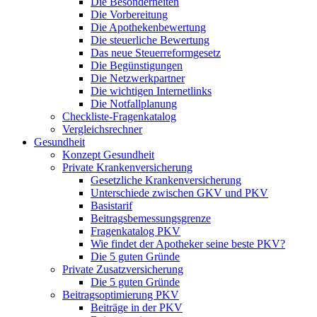
Die Besonderheiten
Die Vorbereitung
Die Apothekenbewertung
Die steuerliche Bewertung
Das neue Steuerreformgesetz
Die Begünstigungen
Die Netzwerkpartner
Die wichtigen Internetlinks
Die Notfallplanung
Checkliste-Fragenkatalog
Vergleichsrechner
Gesundheit
Konzept Gesundheit
Private Krankenversicherung
Gesetzliche Krankenversicherung
Unterschiede zwischen GKV und PKV
Basistarif
Beitragsbemessungsgrenze
Fragenkatalog PKV
Wie findet der Apotheker seine beste PKV?
Die 5 guten Gründe
Private Zusatzversicherung
Die 5 guten Gründe
Beitragsoptimierung PKV
Beiträge in der PKV