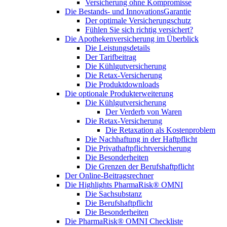
Versicherung ohne Kompromisse
Die Bestands- und InnovationsGarantie
Der optimale Versicherungschutz
Fühlen Sie sich richtig versichert?
Die Apothekenversicherung im Überblick
Die Leistungsdetails
Der Tarifbeitrag
Die Kühlgutversicherung
Die Retax-Versicherung
Die Produktdownloads
Die optionale Produkterweiterung
Die Kühlgutversicherung
Der Verderb von Waren
Die Retax-Versicherung
Die Retaxation als Kostenproblem
Die Nachhaftung in der Haftpflicht
Die Privathaftpflichtversicherung
Die Besonderheiten
Die Grenzen der Berufshaftpflicht
Der Online-Beitragsrechner
Die Highlights PharmaRisk® OMNI
Die Sachsubstanz
Die Berufshaftpflicht
Die Besonderheiten
Die PharmaRisk® OMNI Checkliste