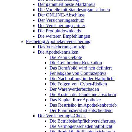
Der garantiert beste Marktpreis
Die Vorteile mit Standesorganisationen
Der ONLINE-Abschluss
Der Versicherungsschutz
Der Versicherungspartner
Die Produktdownloads
Die weiteren Empfehlungen
Festbetrag Apothekenversicherung
Das Versicherungsprinzip
Die Apothekenrisiken
Die Zehn Gebote
Die Gefahr einer Retaxation
Das Berufsbild wird neu definiert
Fehlabgabe von Contrazeptiva
Die Nachhaftung in der Haftpflicht
Die Folgen von Cyber-Risiken
Der Warenverderbschaden
Die Kosten der Pandemie absichern
Das Kapital Ihrer Apotheke
Das Restrisiko im Apothekenbetrieb
Der Pharmazierat ist entscheidend
Der Versicherungs-Check
Die Betriebshaftpflichtversicherung
Die Vermögensschadenhaftpflicht
Die Produkthaftpflichtversicherung