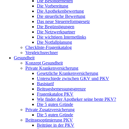
Die Besonderheiten
Die Vorbereitung
Die Apothekenbewertung
Die steuerliche Bewertung
Das neue Steuerreformgesetz
Die Begünstigungen
Die Netzwerkpartner
Die wichtigen Internetlinks
Die Notfallplanung
Checkliste-Fragenkatalog
Vergleichsrechner
Gesundheit
Konzept Gesundheit
Private Krankenversicherung
Gesetzliche Krankenversicherung
Unterschiede zwischen GKV und PKV
Basistarif
Beitragsbemessungsgrenze
Fragenkatalog PKV
Wie findet der Apotheker seine beste PKV?
Die 5 guten Gründe
Private Zusatzversicherung
Die 5 guten Gründe
Beitragsoptimierung PKV
Beiträge in der PKV