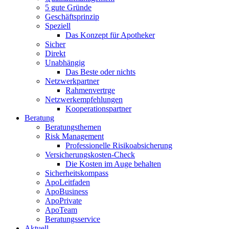
5 gute Gründe
Geschäftsprinzip
Speziell
Das Konzept für Apotheker
Sicher
Direkt
Unabhängig
Das Beste oder nichts
Netzwerkpartner
Rahmenvertrge
Netzwerkempfehlungen
Kooperationspartner
Beratung
Beratungsthemen
Risk Management
Professionelle Risikoabsicherung
Versicherungskosten-Check
Die Kosten im Auge behalten
Sicherheitskompass
ApoLeitfaden
ApoBusiness
ApoPrivate
ApoTeam
Beratungsservice
Aktuell