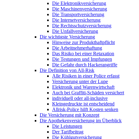
Die Elektronikversicherung
Die Maschinenversicherung
Die Transportversicherung
Die Internetversicherung
Die Rechtsschutzversicherung
Die Unfallversicherung
Die wichtigste Versicherung
Hinweise zur Produkthaftpflicht
Die Arbeitnehmerhaftung
Das Risiko bei einer Retaxation
Die Testungen und Impfungen
Die Gefahr durch Hackerangriffe
Die Definition von All-Risk
Alle Risiken in einer Police erfasst
Versicherung unter der Lupe
Elektronik und Warenwirtschaft
Auch bei Graffiti-Schäden versichert
individuell oder all-inclusive
Kleingedruckte ist entscheidend
Allrisk-Police hilft Kosten senken
Die Versicherung mit Konzept
Die Apothekenversicherung im Überblick
Die Leistungen
Der Tarifbeitrag
Die Kühlgutversicherung