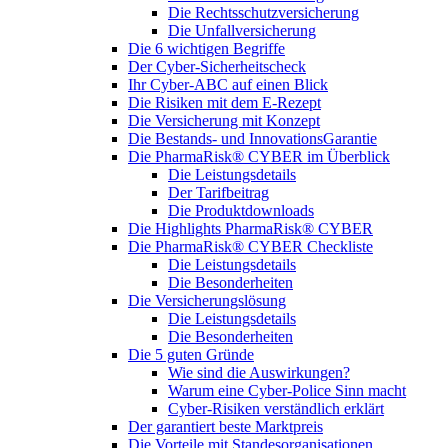
Die Rechtsschutzversicherung
Die Unfallversicherung
Die 6 wichtigen Begriffe
Der Cyber-Sicher­heits­check
Ihr Cyber-ABC auf einen Blick
Die Risiken mit dem E-Rezept
Die Versicherung mit Konzept
Die Bestands- und InnovationsGarantie
Die PharmaRisk® CYBER im Überblick
Die Leistungsdetails
Der Tarifbeitrag
Die Produktdownloads
Die Highlights PharmaRisk® CYBER
Die PharmaRisk® CYBER Checkliste
Die Leistungsdetails
Die Besonderheiten
Die Versicherungslösung
Die Leistungsdetails
Die Besonderheiten
Die 5 guten Gründe
Wie sind die Auswirkungen?
Warum eine Cyber-Police Sinn macht
Cyber-Risiken verständlich erklärt
Der garantiert beste Marktpreis
Die Vorteile mit Standesorganisationen