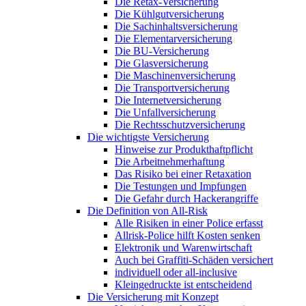
Die Retax-Versicherung
Die Kühlgutversicherung
Die Sachinhaltsversicherung
Die Elementarversicherung
Die BU-Versicherung
Die Glasversicherung
Die Maschinenversicherung
Die Transportversicherung
Die Internetversicherung
Die Unfallversicherung
Die Rechtsschutzversicherung
Die wichtigste Versicherung
Hinweise zur Produkthaftpflicht
Die Arbeitnehmerhaftung
Das Risiko bei einer Retaxation
Die Testungen und Impfungen
Die Gefahr durch Hackerangriffe
Die Definition von All-Risk
Alle Risiken in einer Police erfasst
Allrisk-Police hilft Kosten senken
Elektronik und Warenwirtschaft
Auch bei Graffiti-Schäden versichert
individuell oder all-inclusive
Kleingedruckte ist entscheidend
Die Versicherung mit Konzept