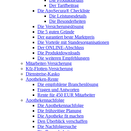
Die Produktdetails
Der Tarifbeitrag
Die ApoSecura® Checkliste
Die Leistungsdetails
Die Besonderheiten
Die Versicherungslösung
Die 5 guten Gründe
Der garantiert beste Marktpreis
Die Vorteile mit Standesorganisationen
Der ONLINE-Abschluss
Die Produktdownloads
Die weiteren Empfehlungen
Mitarbeiter-Versicherung
Kfz-Flotten-Versicherung
Dienstreise-Kasko
Apotheken-Rente
Die empfohlene Branchenlösung
Fragen und Antworten
Rente für 450 EUR Mitarbeiter
Apothekennachfolge
Die Apothekennachfolge
Die frühzeitige Planung
Die Apotheke fit machen
Den Überblick verschaffen
Die Nachfolgersuche