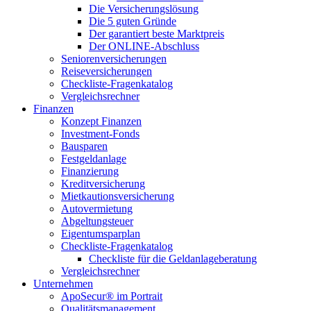
Die Versicherungslösung
Die 5 guten Gründe
Der garantiert beste Marktpreis
Der ONLINE-Abschluss
Seniorenversicherungen
Reiseversicherungen
Checkliste-Fragenkatalog
Vergleichsrechner
Finanzen
Konzept Finanzen
Investment-Fonds
Bausparen
Festgeldanlage
Finanzierung
Kreditversicherung
Mietkautionsversicherung
Autovermietung
Abgeltungsteuer
Eigentumsparplan
Checkliste-Fragenkatalog
Checkliste für die Geldanlageberatung
Vergleichsrechner
Unternehmen
ApoSecur® im Portrait
Qualitätsmanagement