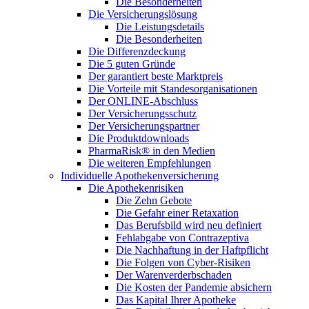
Die Besonderheiten
Die Versicherungslösung
Die Leistungsdetails
Die Besonderheiten
Die Differenzdeckung
Die 5 guten Gründe
Der garantiert beste Marktpreis
Die Vorteile mit Standesorganisationen
Der ONLINE-Abschluss
Der Versicherungsschutz
Der Versicherungspartner
Die Produktdownloads
PharmaRisk® in den Medien
Die weiteren Empfehlungen
Individuelle Apothekenversicherung
Die Apothekenrisiken
Die Zehn Gebote
Die Gefahr einer Retaxation
Das Berufsbild wird neu definiert
Fehlabgabe von Contrazeptiva
Die Nachhaftung in der Haftpflicht
Die Folgen von Cyber-Risiken
Der Warenverderbschaden
Die Kosten der Pandemie absichern
Das Kapital Ihrer Apotheke