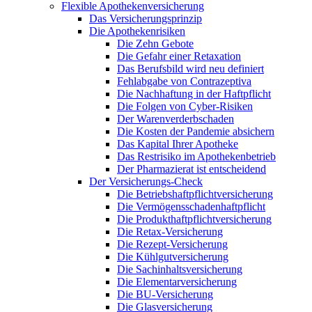
Flexible Apothekenversicherung
Das Versicherungsprinzip
Die Apothekenrisiken
Die Zehn Gebote
Die Gefahr einer Retaxation
Das Berufsbild wird neu definiert
Fehlabgabe von Contrazeptiva
Die Nachhaftung in der Haftpflicht
Die Folgen von Cyber-Risiken
Der Warenverderbschaden
Die Kosten der Pandemie absichern
Das Kapital Ihrer Apotheke
Das Restrisiko im Apothekenbetrieb
Der Pharmazierat ist entscheidend
Der Versicherungs-Check
Die Betriebshaftpflichtversicherung
Die Vermögensschadenhaftpflicht
Die Produkthaftpflichtversicherung
Die Retax-Versicherung
Die Rezept-Versicherung
Die Kühlgutversicherung
Die Sachinhaltsversicherung
Die Elementarversicherung
Die BU-Versicherung
Die Glasversicherung