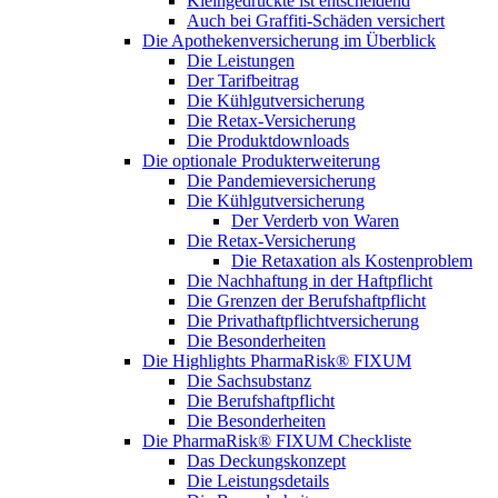
Kleingedruckte ist entscheidend
Auch bei Graffiti-Schäden versichert
Die Apothekenversicherung im Überblick
Die Leistungen
Der Tarifbeitrag
Die Kühlgutversicherung
Die Retax-Versicherung
Die Produktdownloads
Die optionale Produkterweiterung
Die Pandemieversicherung
Die Kühlgutversicherung
Der Verderb von Waren
Die Retax-Versicherung
Die Retaxation als Kostenproblem
Die Nachhaftung in der Haftpflicht
Die Grenzen der Berufshaftpflicht
Die Privathaftpflichtversicherung
Die Besonderheiten
Die Highlights PharmaRisk® FIXUM
Die Sachsubstanz
Die Berufshaftpflicht
Die Besonderheiten
Die PharmaRisk® FIXUM Checkliste
Das Deckungskonzept
Die Leistungsdetails