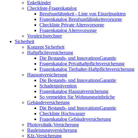
Enkelkinder
Checkliste-Fragenkatalog
Berufsunfähigkeit - Liste von Einzelpunkten
Fragenkatalog Berufsunfähigkeitsvorsorge
Checkliste Private Altersvorsorge
Fragenkatalog Altersvorsorge
Vergleichsrechner
Sicherheit
Konzept Sicherheit
Haftpflichtversicherung
Die Bestands- und InnovationsGarantie
Fragenkatalog Privathaftpflichtversicherung
Fragenkatalog Tierhalter-Haftpflichtversicherung
Hausratversicherung
Die Bestands- und InnovationsGarantie
Schadenprävention
Fragenkatalog Hausratversicherung
So vermeiden Sie Wohnungseinbrüche
Gebäudeversicherung
Die Bestands- und InnovationsGarantie
Checkliste Hochwasser
Fragenkatalog Gebäudeversicherung
Photovoltaik-Versicherung
Bauleistungsversicherung
Kfz-Versicherung