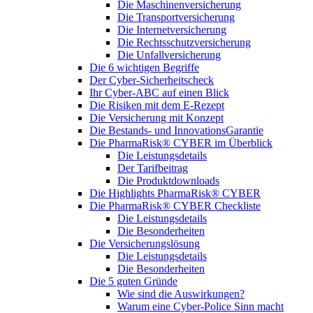
Die Maschinenversicherung
Die Transportversicherung
Die Internetversicherung
Die Rechtsschutzversicherung
Die Unfallversicherung
Die 6 wichtigen Begriffe
Der Cyber-Sicher­heits­check
Ihr Cyber-ABC auf einen Blick
Die Risiken mit dem E-Rezept
Die Versicherung mit Konzept
Die Bestands- und InnovationsGarantie
Die PharmaRisk® CYBER im Überblick
Die Leistungsdetails
Der Tarifbeitrag
Die Produktdownloads
Die Highlights PharmaRisk® CYBER
Die PharmaRisk® CYBER Checkliste
Die Leistungsdetails
Die Besonderheiten
Die Versicherungslösung
Die Leistungsdetails
Die Besonderheiten
Die 5 guten Gründe
Wie sind die Auswirkungen?
Warum eine Cyber-Police Sinn macht