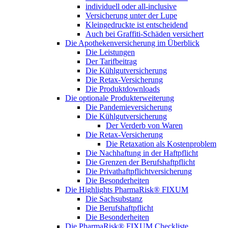
individuell oder all-inclusive
Versicherung unter der Lupe
Kleingedruckte ist entscheidend
Auch bei Graffiti-Schäden versichert
Die Apothekenversicherung im Überblick
Die Leistungen
Der Tarifbeitrag
Die Kühlgutversicherung
Die Retax-Versicherung
Die Produktdownloads
Die optionale Produkterweiterung
Die Pandemieversicherung
Die Kühlgutversicherung
Der Verderb von Waren
Die Retax-Versicherung
Die Retaxation als Kostenproblem
Die Nachhaftung in der Haftpflicht
Die Grenzen der Berufshaftpflicht
Die Privathaftpflichtversicherung
Die Besonderheiten
Die Highlights PharmaRisk® FIXUM
Die Sachsubstanz
Die Berufshaftpflicht
Die Besonderheiten
Die PharmaRisk® FIXUM Checkliste