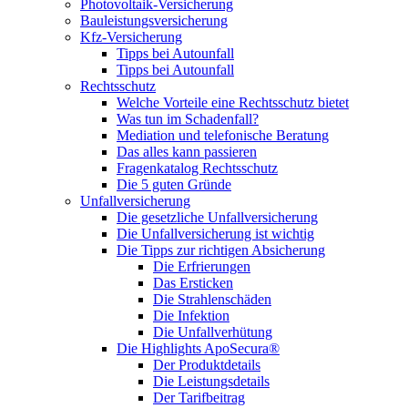
Photovoltaik-Versicherung
Bauleistungsversicherung
Kfz-Versicherung
Tipps bei Autounfall
Tipps bei Autounfall
Rechtsschutz
Welche Vorteile eine Rechtsschutz bietet
Was tun im Schadenfall?
Mediation und telefonische Beratung
Das alles kann passieren
Fragenkatalog Rechtsschutz
Die 5 guten Gründe
Unfallversicherung
Die gesetzliche Unfallversicherung
Die Unfallversicherung ist wichtig
Die Tipps zur richtigen Absicherung
Die Erfrierungen
Das Ersticken
Die Strahlenschäden
Die Infektion
Die Unfallverhütung
Die Highlights ApoSecura®
Der Produktdetails
Die Leistungsdetails
Der Tarifbeitrag