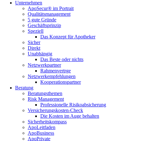
Unternehmen
ApoSecur® im Portrait
Qualitätsmanagement
5 gute Gründe
Geschäftsprinzip
Speziell
Das Konzept für Apotheker
Sicher
Direkt
Unabhängig
Das Beste oder nichts
Netzwerkpartner
Rahmenvertrge
Netzwerkempfehlungen
Kooperationspartner
Beratung
Beratungsthemen
Risk Management
Professionelle Risikoabsicherung
Versicherungskosten-Check
Die Kosten im Auge behalten
Sicherheitskompass
ApoLeitfaden
ApoBusiness
ApoPrivate