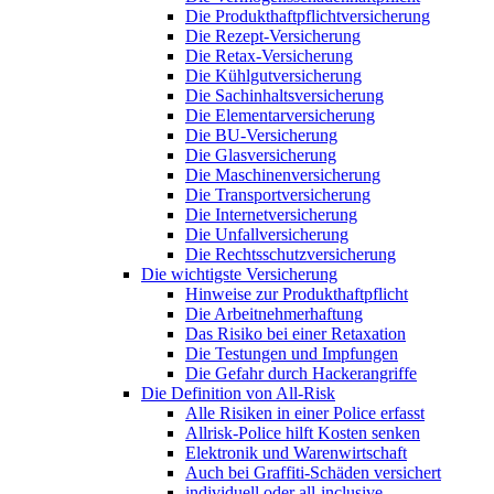
Die Produkthaftpflichtversicherung
Die Rezept-Versicherung
Die Retax-Versicherung
Die Kühlgutversicherung
Die Sachinhaltsversicherung
Die Elementarversicherung
Die BU-Versicherung
Die Glasversicherung
Die Maschinenversicherung
Die Transportversicherung
Die Internetversicherung
Die Unfallversicherung
Die Rechtsschutzversicherung
Die wichtigste Versicherung
Hinweise zur Produkthaftpflicht
Die Arbeitnehmerhaftung
Das Risiko bei einer Retaxation
Die Testungen und Impfungen
Die Gefahr durch Hackerangriffe
Die Definition von All-Risk
Alle Risiken in einer Police erfasst
Allrisk-Police hilft Kosten senken
Elektronik und Warenwirtschaft
Auch bei Graffiti-Schäden versichert
individuell oder all-inclusive