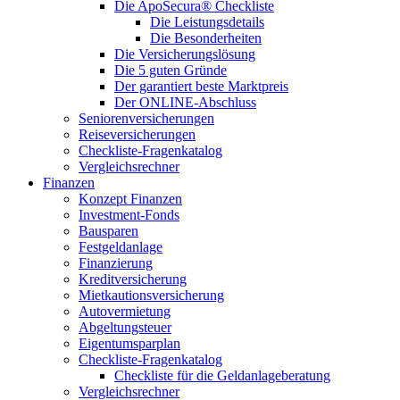
Die ApoSecura® Checkliste
Die Leistungsdetails
Die Besonderheiten
Die Versicherungslösung
Die 5 guten Gründe
Der garantiert beste Marktpreis
Der ONLINE-Abschluss
Seniorenversicherungen
Reiseversicherungen
Checkliste-Fragenkatalog
Vergleichsrechner
Finanzen
Konzept Finanzen
Investment-Fonds
Bausparen
Festgeldanlage
Finanzierung
Kreditversicherung
Mietkautionsversicherung
Autovermietung
Abgeltungsteuer
Eigentumsparplan
Checkliste-Fragenkatalog
Checkliste für die Geldanlageberatung
Vergleichsrechner