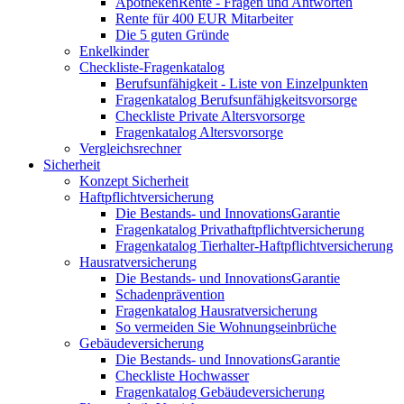
ApothekenRente - Fragen und Antworten
Rente für 400 EUR Mitarbeiter
Die 5 guten Gründe
Enkelkinder
Checkliste-Fragenkatalog
Berufsunfähigkeit - Liste von Einzelpunkten
Fragenkatalog Berufsunfähigkeitsvorsorge
Checkliste Private Altersvorsorge
Fragenkatalog Altersvorsorge
Vergleichsrechner
Sicherheit
Konzept Sicherheit
Haftpflichtversicherung
Die Bestands- und InnovationsGarantie
Fragenkatalog Privathaftpflichtversicherung
Fragenkatalog Tierhalter-Haftpflichtversicherung
Hausratversicherung
Die Bestands- und InnovationsGarantie
Schadenprävention
Fragenkatalog Hausratversicherung
So vermeiden Sie Wohnungseinbrüche
Gebäudeversicherung
Die Bestands- und InnovationsGarantie
Checkliste Hochwasser
Fragenkatalog Gebäudeversicherung