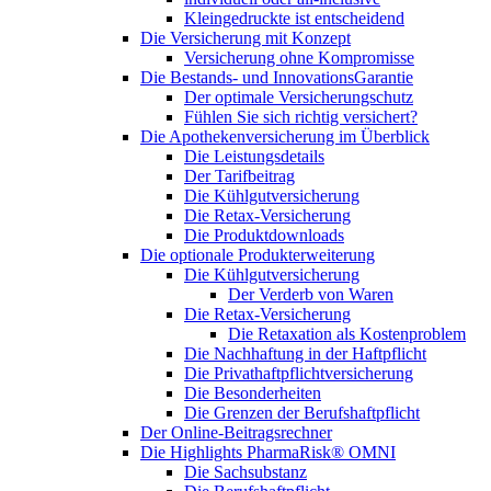
Kleingedruckte ist entscheidend
Die Versicherung mit Konzept
Versicherung ohne Kompromisse
Die Bestands- und InnovationsGarantie
Der optimale Versicherungschutz
Fühlen Sie sich richtig versichert?
Die Apothekenversicherung im Überblick
Die Leistungsdetails
Der Tarifbeitrag
Die Kühlgutversicherung
Die Retax-Versicherung
Die Produktdownloads
Die optionale Produkterweiterung
Die Kühlgutversicherung
Der Verderb von Waren
Die Retax-Versicherung
Die Retaxation als Kostenproblem
Die Nachhaftung in der Haftpflicht
Die Privathaftpflichtversicherung
Die Besonderheiten
Die Grenzen der Berufshaftpflicht
Der Online-Beitragsrechner
Die Highlights PharmaRisk® OMNI
Die Sachsubstanz