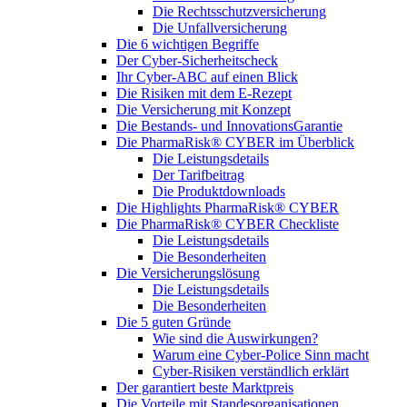
Die Rechtsschutzversicherung
Die Unfallversicherung
Die 6 wichtigen Begriffe
Der Cyber-Sicher­heits­check
Ihr Cyber-ABC auf einen Blick
Die Risiken mit dem E-Rezept
Die Versicherung mit Konzept
Die Bestands- und InnovationsGarantie
Die PharmaRisk® CYBER im Überblick
Die Leistungsdetails
Der Tarifbeitrag
Die Produktdownloads
Die Highlights PharmaRisk® CYBER
Die PharmaRisk® CYBER Checkliste
Die Leistungsdetails
Die Besonderheiten
Die Versicherungslösung
Die Leistungsdetails
Die Besonderheiten
Die 5 guten Gründe
Wie sind die Auswirkungen?
Warum eine Cyber-Police Sinn macht
Cyber-Risiken verständlich erklärt
Der garantiert beste Marktpreis
Die Vorteile mit Standesorganisationen