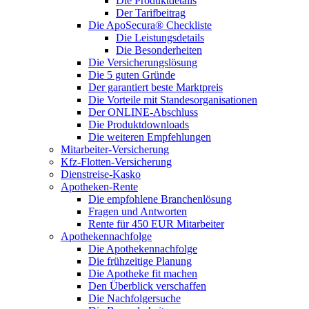
Die Produktdetails
Der Tarifbeitrag
Die ApoSecura® Checkliste
Die Leistungsdetails
Die Besonderheiten
Die Versicherungslösung
Die 5 guten Gründe
Der garantiert beste Marktpreis
Die Vorteile mit Standesorganisationen
Der ONLINE-Abschluss
Die Produktdownloads
Die weiteren Empfehlungen
Mitarbeiter-Versicherung
Kfz-Flotten-Versicherung
Dienstreise-Kasko
Apotheken-Rente
Die empfohlene Branchenlösung
Fragen und Antworten
Rente für 450 EUR Mitarbeiter
Apothekennachfolge
Die Apothekennachfolge
Die frühzeitige Planung
Die Apotheke fit machen
Den Überblick verschaffen
Die Nachfolgersuche