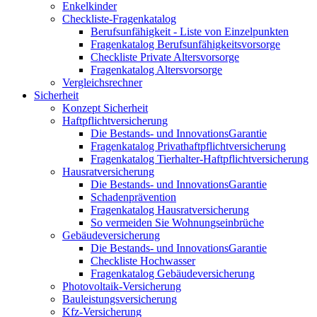
Enkelkinder
Checkliste-Fragenkatalog
Berufsunfähigkeit - Liste von Einzelpunkten
Fragenkatalog Berufsunfähigkeitsvorsorge
Checkliste Private Altersvorsorge
Fragenkatalog Altersvorsorge
Vergleichsrechner
Sicherheit
Konzept Sicherheit
Haftpflichtversicherung
Die Bestands- und InnovationsGarantie
Fragenkatalog Privathaftpflichtversicherung
Fragenkatalog Tierhalter-Haftpflichtversicherung
Hausratversicherung
Die Bestands- und InnovationsGarantie
Schadenprävention
Fragenkatalog Hausratversicherung
So vermeiden Sie Wohnungseinbrüche
Gebäudeversicherung
Die Bestands- und InnovationsGarantie
Checkliste Hochwasser
Fragenkatalog Gebäudeversicherung
Photovoltaik-Versicherung
Bauleistungsversicherung
Kfz-Versicherung