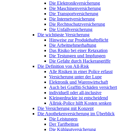
Die Elektronikversicherung
Die Maschinenversicherung
Die Transportversicherung
Die Internetversicherung
Die Rechtsschutzversicherung
Die Unfallversicherung
Die wichtigste Versicherung
Hinweise zur Produkthaftpflicht
Die Arbeitnehmerhaftung
Das Risiko bei einer Retaxation
Die Testungen und Impfungen
Die Gefahr durch Hackerangriffe
Die Definition von All-Risk
Alle Risiken in einer Police erfasst
Versicherung unter der Lupe
Elektronik und Warenwirtschaft
Auch bei Graffiti-Schäden versichert
individuell oder all-inclusive
Kleingedruckte ist entscheidend
Allrisk-Police hilft Kosten senken
Die Versicherung mit Konzept
Die Apothekenversicherung im Überblick
Die Leistungen
Der Tarifbeitrag
Die Kühlgutversicherung