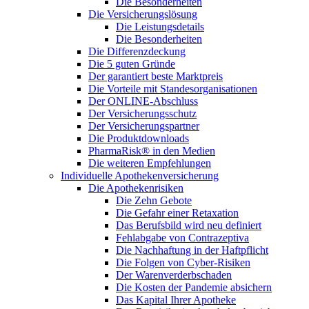
Die Besonderheiten
Die Versicherungslösung
Die Leistungsdetails
Die Besonderheiten
Die Differenzdeckung
Die 5 guten Gründe
Der garantiert beste Marktpreis
Die Vorteile mit Standesorganisationen
Der ONLINE-Abschluss
Der Versicherungsschutz
Der Versicherungspartner
Die Produktdownloads
PharmaRisk® in den Medien
Die weiteren Empfehlungen
Individuelle Apothekenversicherung
Die Apothekenrisiken
Die Zehn Gebote
Die Gefahr einer Retaxation
Das Berufsbild wird neu definiert
Fehlabgabe von Contrazeptiva
Die Nachhaftung in der Haftpflicht
Die Folgen von Cyber-Risiken
Der Warenverderbschaden
Die Kosten der Pandemie absichern
Das Kapital Ihrer Apotheke