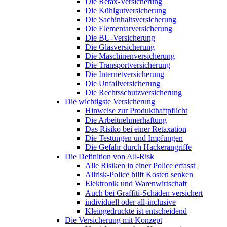
Die Retax-Versicherung
Die Kühlgutversicherung
Die Sachinhaltsversicherung
Die Elementarversicherung
Die BU-Versicherung
Die Glasversicherung
Die Maschinenversicherung
Die Transportversicherung
Die Internetversicherung
Die Unfallversicherung
Die Rechtsschutzversicherung
Die wichtigste Versicherung
Hinweise zur Produkthaftpflicht
Die Arbeitnehmerhaftung
Das Risiko bei einer Retaxation
Die Testungen und Impfungen
Die Gefahr durch Hackerangriffe
Die Definition von All-Risk
Alle Risiken in einer Police erfasst
Allrisk-Police hilft Kosten senken
Elektronik und Warenwirtschaft
Auch bei Graffiti-Schäden versichert
individuell oder all-inclusive
Kleingedruckte ist entscheidend
Die Versicherung mit Konzept