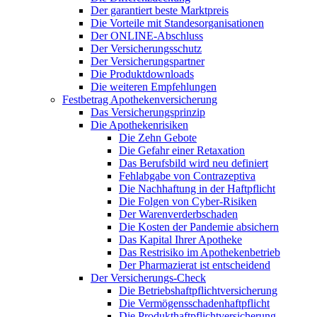
Der garantiert beste Marktpreis
Die Vorteile mit Standesorganisationen
Der ONLINE-Abschluss
Der Versicherungsschutz
Der Versicherungspartner
Die Produktdownloads
Die weiteren Empfehlungen
Festbetrag Apothekenversicherung
Das Versicherungsprinzip
Die Apothekenrisiken
Die Zehn Gebote
Die Gefahr einer Retaxation
Das Berufsbild wird neu definiert
Fehlabgabe von Contrazeptiva
Die Nachhaftung in der Haftpflicht
Die Folgen von Cyber-Risiken
Der Warenverderbschaden
Die Kosten der Pandemie absichern
Das Kapital Ihrer Apotheke
Das Restrisiko im Apothekenbetrieb
Der Pharmazierat ist entscheidend
Der Versicherungs-Check
Die Betriebshaftpflichtversicherung
Die Vermögensschadenhaftpflicht
Die Produkthaftpflichtversicherung