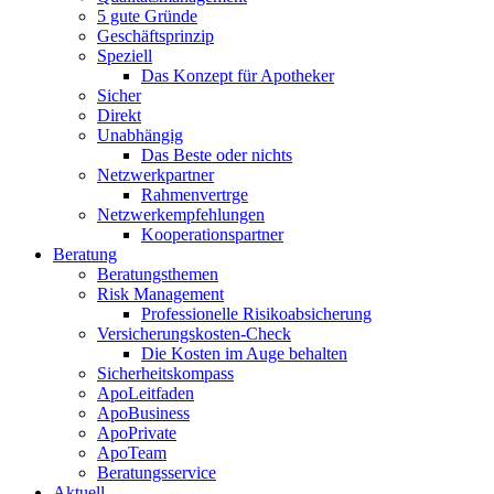
5 gute Gründe
Geschäftsprinzip
Speziell
Das Konzept für Apotheker
Sicher
Direkt
Unabhängig
Das Beste oder nichts
Netzwerkpartner
Rahmenvertrge
Netzwerkempfehlungen
Kooperationspartner
Beratung
Beratungsthemen
Risk Management
Professionelle Risikoabsicherung
Versicherungskosten-Check
Die Kosten im Auge behalten
Sicherheitskompass
ApoLeitfaden
ApoBusiness
ApoPrivate
ApoTeam
Beratungsservice
Aktuell