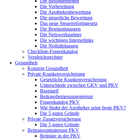
Die Besonderheiten
Die Vorbereitung
Die Apothekenbewertung
Die steuerliche Bewertung
Das neue Steuerreformgesetz
Die Begünstigungen
Die Netzwerkpartner
Die wichtigen Internetlinks
Die Notfallplanung
Checkliste-Fragenkatalog
Vergleichsrechner
Gesundheit
Konzept Gesundheit
Private Krankenversicherung
Gesetzliche Krankenversicherung
Unterschiede zwischen GKV und PKV
Basistarif
Beitragsbemessungsgrenze
Fragenkatalog PKV
Wie findet der Apotheker seine beste PKV?
Die 5 guten Gründe
Private Zusatzversicherung
Die 5 guten Gründe
Beitragsoptimierung PKV
Beiträge in der PKV