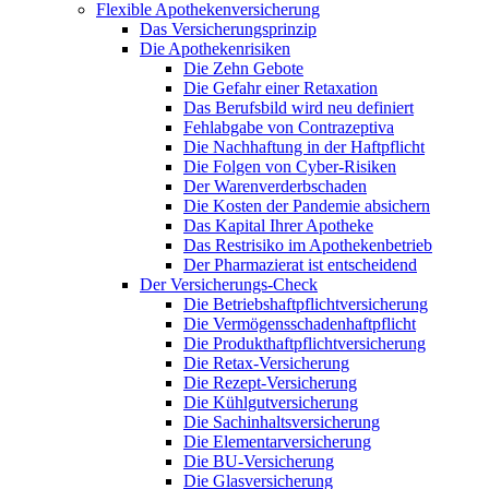
Flexible Apothekenversicherung
Das Versicherungsprinzip
Die Apothekenrisiken
Die Zehn Gebote
Die Gefahr einer Retaxation
Das Berufsbild wird neu definiert
Fehlabgabe von Contrazeptiva
Die Nachhaftung in der Haftpflicht
Die Folgen von Cyber-Risiken
Der Warenverderbschaden
Die Kosten der Pandemie absichern
Das Kapital Ihrer Apotheke
Das Restrisiko im Apothekenbetrieb
Der Pharmazierat ist entscheidend
Der Versicherungs-Check
Die Betriebshaftpflichtversicherung
Die Vermögensschadenhaftpflicht
Die Produkthaftpflichtversicherung
Die Retax-Versicherung
Die Rezept-Versicherung
Die Kühlgutversicherung
Die Sachinhaltsversicherung
Die Elementarversicherung
Die BU-Versicherung
Die Glasversicherung