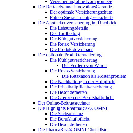
Versicherung ohne Kompromisse
Die Bestands- und InnovationsGarantie
Der optimale Versicherungschutz
Fühlen Sie sich richtig versichert?
Die Apothekenversicherung im Überblick
Die Leistungsdetails
Der Tarifbeitrag
Die Kühlgutversicherung
Die Retax-Versicherung
Die Produktdownloads
Die optionale Produkterweiterung
Die Kühlgutversicherung
Der Verderb von Waren
Die Retax-Versicherung
Die Retaxation als Kostenproblem
Die Nachhaftung in der Haftpflicht
Die Privathaftpflichtversicherung
Die Besonderheiten
Die Grenzen der Berufshaftpflicht
Der Online-Beitragsrechner
Die Highlights PharmaRisk® OMNI
Die Sachsubstanz
Die Berufshaftpflicht
Die Besonderheiten
Die PharmaRisk® OMNI Checkliste