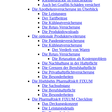
Kleingedruckte ist entscheidend
Auch bei Graffiti-Schäden versichert
Die Apothekenversicherung im Überblick
Die Leistungen
Der Tarifbeitrag
Die Kühlgutversicherung
Die Retax-Versicherung
Die Produktdownloads
Die optionale Produkterweiterung
Die Pandemieversicherung
Die Kühlgutversicherung
Der Verderb von Waren
Die Retax-Versicherung
Die Retaxation als Kostenproblem
Die Nachhaftung in der Haftpflicht
Die Grenzen der Berufshaftpflicht
Die Privathaftpflichtversicherung
Die Besonderheiten
Die Highlights PharmaRisk® FIXUM
Die Sachsubstanz
Die Berufshaftpflicht
Die Besonderheiten
Die PharmaRisk® FIXUM Checkliste
Das Deckungskonzept
Die Leistungsdetails