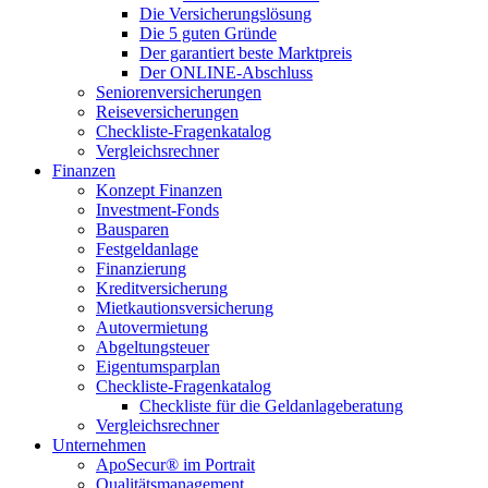
Die Versicherungslösung
Die 5 guten Gründe
Der garantiert beste Marktpreis
Der ONLINE-Abschluss
Seniorenversicherungen
Reiseversicherungen
Checkliste-Fragenkatalog
Vergleichsrechner
Finanzen
Konzept Finanzen
Investment-Fonds
Bausparen
Festgeldanlage
Finanzierung
Kreditversicherung
Mietkautionsversicherung
Autovermietung
Abgeltungsteuer
Eigentumsparplan
Checkliste-Fragenkatalog
Checkliste für die Geldanlageberatung
Vergleichsrechner
Unternehmen
ApoSecur® im Portrait
Qualitätsmanagement