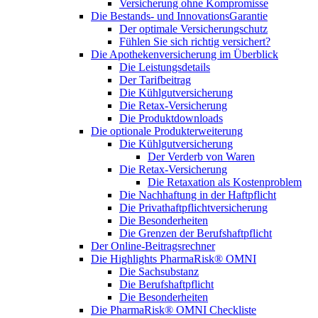
Versicherung ohne Kompromisse
Die Bestands- und InnovationsGarantie
Der optimale Versicherungschutz
Fühlen Sie sich richtig versichert?
Die Apothekenversicherung im Überblick
Die Leistungsdetails
Der Tarifbeitrag
Die Kühlgutversicherung
Die Retax-Versicherung
Die Produktdownloads
Die optionale Produkterweiterung
Die Kühlgutversicherung
Der Verderb von Waren
Die Retax-Versicherung
Die Retaxation als Kostenproblem
Die Nachhaftung in der Haftpflicht
Die Privathaftpflichtversicherung
Die Besonderheiten
Die Grenzen der Berufshaftpflicht
Der Online-Beitragsrechner
Die Highlights PharmaRisk® OMNI
Die Sachsubstanz
Die Berufshaftpflicht
Die Besonderheiten
Die PharmaRisk® OMNI Checkliste