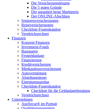
Die Versicherungslösung
Die 5 guten Gründe
Der garantiert beste Marktpreis
Der ONLINE-Abschluss
Seniorenversicherungen
Reiseversicherungen
Checkliste-Fragenkatalog
Vergleichsrechner
Finanzen
Konzept Finanzen
Investment-Fonds
Bausparen
Festgeldanlage
Finanzierung
Kreditversicherung
Mietkautionsversicherung
Autovermietung
Abgeltungsteuer
Eigentumsparplan
Checkliste-Fragenkatalog
Checkliste für die Geldanlageberatung
Vergleichsrechner
Unternehmen
ApoSecur® im Portrait
Qualitätsmanagement