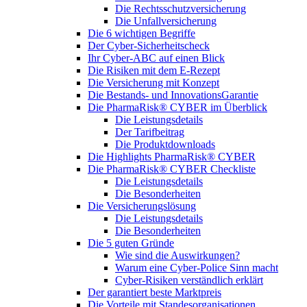
Die Rechtsschutzversicherung
Die Unfallversicherung
Die 6 wichtigen Begriffe
Der Cyber-Sicher­heits­check
Ihr Cyber-ABC auf einen Blick
Die Risiken mit dem E-Rezept
Die Versicherung mit Konzept
Die Bestands- und InnovationsGarantie
Die PharmaRisk® CYBER im Überblick
Die Leistungsdetails
Der Tarifbeitrag
Die Produktdownloads
Die Highlights PharmaRisk® CYBER
Die PharmaRisk® CYBER Checkliste
Die Leistungsdetails
Die Besonderheiten
Die Versicherungslösung
Die Leistungsdetails
Die Besonderheiten
Die 5 guten Gründe
Wie sind die Auswirkungen?
Warum eine Cyber-Police Sinn macht
Cyber-Risiken verständlich erklärt
Der garantiert beste Marktpreis
Die Vorteile mit Standesorganisationen