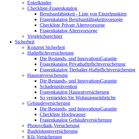
Enkelkinder
Checkliste-Fragenkatalog
Berufsunfähigkeit - Liste von Einzelpunkten
Fragenkatalog Berufsunfähigkeitsvorsorge
Checkliste Private Altersvorsorge
Fragenkatalog Altersvorsorge
Vergleichsrechner
Sicherheit
Konzept Sicherheit
Haftpflichtversicherung
Die Bestands- und InnovationsGarantie
Fragenkatalog Privathaftpflichtversicherung
Fragenkatalog Tierhalter-Haftpflichtversicherung
Hausratversicherung
Die Bestands- und InnovationsGarantie
Schadenprävention
Fragenkatalog Hausratversicherung
So vermeiden Sie Wohnungseinbrüche
Gebäudeversicherung
Die Bestands- und InnovationsGarantie
Checkliste Hochwasser
Fragenkatalog Gebäudeversicherung
Photovoltaik-Versicherung
Bauleistungsversicherung
Kfz-Versicherung