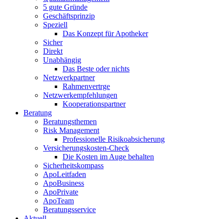
5 gute Gründe
Geschäftsprinzip
Speziell
Das Konzept für Apotheker
Sicher
Direkt
Unabhängig
Das Beste oder nichts
Netzwerkpartner
Rahmenvertrge
Netzwerkempfehlungen
Kooperationspartner
Beratung
Beratungsthemen
Risk Management
Professionelle Risikoabsicherung
Versicherungskosten-Check
Die Kosten im Auge behalten
Sicherheitskompass
ApoLeitfaden
ApoBusiness
ApoPrivate
ApoTeam
Beratungsservice
Aktuell