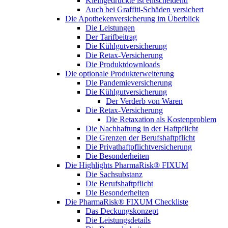
Kleingedruckte ist entscheidend
Auch bei Graffiti-Schäden versichert
Die Apothekenversicherung im Überblick
Die Leistungen
Der Tarifbeitrag
Die Kühlgutversicherung
Die Retax-Versicherung
Die Produktdownloads
Die optionale Produkterweiterung
Die Pandemieversicherung
Die Kühlgutversicherung
Der Verderb von Waren
Die Retax-Versicherung
Die Retaxation als Kostenproblem
Die Nachhaftung in der Haftpflicht
Die Grenzen der Berufshaftpflicht
Die Privathaftpflichtversicherung
Die Besonderheiten
Die Highlights PharmaRisk® FIXUM
Die Sachsubstanz
Die Berufshaftpflicht
Die Besonderheiten
Die PharmaRisk® FIXUM Checkliste
Das Deckungskonzept
Die Leistungsdetails