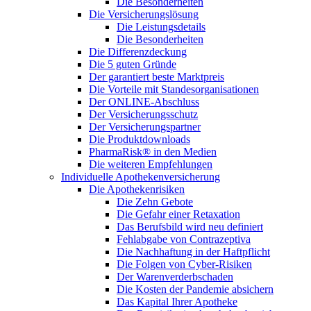
Die Besonderheiten
Die Versicherungslösung
Die Leistungsdetails
Die Besonderheiten
Die Differenzdeckung
Die 5 guten Gründe
Der garantiert beste Marktpreis
Die Vorteile mit Standesorganisationen
Der ONLINE-Abschluss
Der Versicherungsschutz
Der Versicherungspartner
Die Produktdownloads
PharmaRisk® in den Medien
Die weiteren Empfehlungen
Individuelle Apothekenversicherung
Die Apothekenrisiken
Die Zehn Gebote
Die Gefahr einer Retaxation
Das Berufsbild wird neu definiert
Fehlabgabe von Contrazeptiva
Die Nachhaftung in der Haftpflicht
Die Folgen von Cyber-Risiken
Der Warenverderbschaden
Die Kosten der Pandemie absichern
Das Kapital Ihrer Apotheke