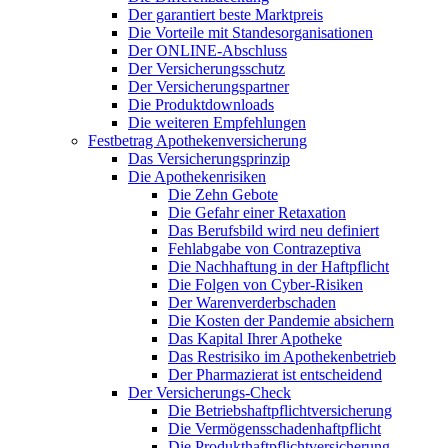
Der garantiert beste Marktpreis
Die Vorteile mit Standesorganisationen
Der ONLINE-Abschluss
Der Versicherungsschutz
Der Versicherungspartner
Die Produktdownloads
Die weiteren Empfehlungen
Festbetrag Apothekenversicherung
Das Versicherungsprinzip
Die Apothekenrisiken
Die Zehn Gebote
Die Gefahr einer Retaxation
Das Berufsbild wird neu definiert
Fehlabgabe von Contrazeptiva
Die Nachhaftung in der Haftpflicht
Die Folgen von Cyber-Risiken
Der Warenverderbschaden
Die Kosten der Pandemie absichern
Das Kapital Ihrer Apotheke
Das Restrisiko im Apothekenbetrieb
Der Pharmazierat ist entscheidend
Der Versicherungs-Check
Die Betriebshaftpflichtversicherung
Die Vermögensschadenhaftpflicht
Die Produkthaftpflichtversicherung