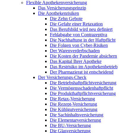
Flexible Apothekenversicherung
Das Versicherungsprinzip
Die Apothekenrisiken
Die Zehn Gebote
Die Gefahr einer Retaxation
Das Berufsbild wird neu definiert
Fehlabgabe von Contrazeptiva
Die Nachhaftung in der Haftpflicht
Die Folgen von Cyber-Risiken
Der Warenverderbschaden
Die Kosten der Pandemie absichern
Das Kapital Ihrer Apotheke
Das Restrisiko im Apothekenbetrieb
Der Pharmazierat ist entscheidend
Der Versicherungs-Check
Die Betriebshaftpflichtversicherung
Die Vermögensschadenhaftpflicht
Die Produkthaftpflichtversicherung
Die Retax-Versicherung
Die Rezept-Versicherung
Die Kühlgutversicherung
Die Sachinhaltsversicherung
Die Elementarversicherung
Die BU-Versicherung
Die Glasversicherung