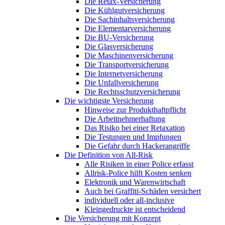
Die Retax-Versicherung
Die Kühlgutversicherung
Die Sachinhaltsversicherung
Die Elementarversicherung
Die BU-Versicherung
Die Glasversicherung
Die Maschinenversicherung
Die Transportversicherung
Die Internetversicherung
Die Unfallversicherung
Die Rechtsschutzversicherung
Die wichtigste Versicherung
Hinweise zur Produkthaftpflicht
Die Arbeitnehmerhaftung
Das Risiko bei einer Retaxation
Die Testungen und Impfungen
Die Gefahr durch Hackerangriffe
Die Definition von All-Risk
Alle Risiken in einer Police erfasst
Allrisk-Police hilft Kosten senken
Elektronik und Warenwirtschaft
Auch bei Graffiti-Schäden versichert
individuell oder all-inclusive
Kleingedruckte ist entscheidend
Die Versicherung mit Konzept