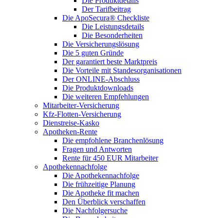
Die Produktdetails
Der Tarifbeitrag
Die ApoSecura® Checkliste
Die Leistungsdetails
Die Besonderheiten
Die Versicherungslösung
Die 5 guten Gründe
Der garantiert beste Marktpreis
Die Vorteile mit Standesorganisationen
Der ONLINE-Abschluss
Die Produktdownloads
Die weiteren Empfehlungen
Mitarbeiter-Versicherung
Kfz-Flotten-Versicherung
Dienstreise-Kasko
Apotheken-Rente
Die empfohlene Branchenlösung
Fragen und Antworten
Rente für 450 EUR Mitarbeiter
Apothekennachfolge
Die Apothekennachfolge
Die frühzeitige Planung
Die Apotheke fit machen
Den Überblick verschaffen
Die Nachfolgersuche