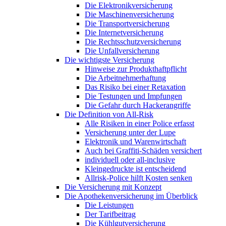
Die Elektronikversicherung
Die Maschinenversicherung
Die Transportversicherung
Die Internetversicherung
Die Rechtsschutzversicherung
Die Unfallversicherung
Die wichtigste Versicherung
Hinweise zur Produkthaftpflicht
Die Arbeitnehmerhaftung
Das Risiko bei einer Retaxation
Die Testungen und Impfungen
Die Gefahr durch Hackerangriffe
Die Definition von All-Risk
Alle Risiken in einer Police erfasst
Versicherung unter der Lupe
Elektronik und Warenwirtschaft
Auch bei Graffiti-Schäden versichert
individuell oder all-inclusive
Kleingedruckte ist entscheidend
Allrisk-Police hilft Kosten senken
Die Versicherung mit Konzept
Die Apothekenversicherung im Überblick
Die Leistungen
Der Tarifbeitrag
Die Kühlgutversicherung