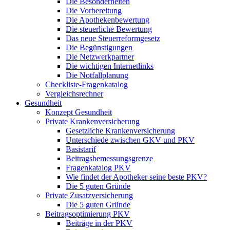
Die Besonderheiten
Die Vorbereitung
Die Apothekenbewertung
Die steuerliche Bewertung
Das neue Steuerreformgesetz
Die Begünstigungen
Die Netzwerkpartner
Die wichtigen Internetlinks
Die Notfallplanung
Checkliste-Fragenkatalog
Vergleichsrechner
Gesundheit
Konzept Gesundheit
Private Krankenversicherung
Gesetzliche Krankenversicherung
Unterschiede zwischen GKV und PKV
Basistarif
Beitragsbemessungsgrenze
Fragenkatalog PKV
Wie findet der Apotheker seine beste PKV?
Die 5 guten Gründe
Private Zusatzversicherung
Die 5 guten Gründe
Beitragsoptimierung PKV
Beiträge in der PKV