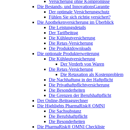
Versicherung ohne Kompromisse
Die Bestands- und InnovationsGarantie
Der optimale Versicherungschutz
Fühlen Sie sich richtig versichert?
Die Apothekenversicherung im Überblick
Die Leistungsdetails
Der Tarifbeitrag
Die Kühlgutversicherung
Die Retax-Versicherung
Die Produktdownloads
Die optionale Produkterweiterung
Die Kühlgutversicherung
Der Verderb von Waren
Die Retax-Versicherung
Die Retaxation als Kostenproblem
Die Nachhaftung in der Haftpflicht
Die Privathaftpflichtversicherung
Die Besonderheiten
Die Grenzen der Berufshaftpflicht
Der Online-Beitragsrechner
Die Highlights PharmaRisk® OMNI
Die Sachsubstanz
Die Berufshaftpflicht
Die Besonderheiten
Die PharmaRisk® OMNI Checkliste