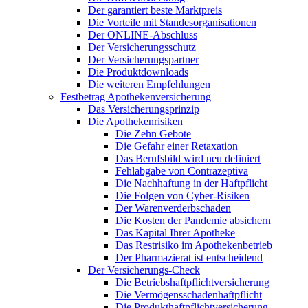
Der garantiert beste Marktpreis
Die Vorteile mit Standesorganisationen
Der ONLINE-Abschluss
Der Versicherungsschutz
Der Versicherungspartner
Die Produktdownloads
Die weiteren Empfehlungen
Festbetrag Apothekenversicherung
Das Versicherungsprinzip
Die Apothekenrisiken
Die Zehn Gebote
Die Gefahr einer Retaxation
Das Berufsbild wird neu definiert
Fehlabgabe von Contrazeptiva
Die Nachhaftung in der Haftpflicht
Die Folgen von Cyber-Risiken
Der Warenverderbschaden
Die Kosten der Pandemie absichern
Das Kapital Ihrer Apotheke
Das Restrisiko im Apothekenbetrieb
Der Pharmazierat ist entscheidend
Der Versicherungs-Check
Die Betriebshaftpflichtversicherung
Die Vermögensschadenhaftpflicht
Die Produkthaftpflichtversicherung