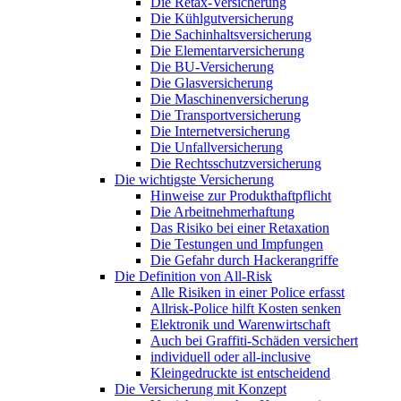
Die Retax-Versicherung
Die Kühlgutversicherung
Die Sachinhaltsversicherung
Die Elementarversicherung
Die BU-Versicherung
Die Glasversicherung
Die Maschinenversicherung
Die Transportversicherung
Die Internetversicherung
Die Unfallversicherung
Die Rechtsschutzversicherung
Die wichtigste Versicherung
Hinweise zur Produkthaftpflicht
Die Arbeitnehmerhaftung
Das Risiko bei einer Retaxation
Die Testungen und Impfungen
Die Gefahr durch Hackerangriffe
Die Definition von All-Risk
Alle Risiken in einer Police erfasst
Allrisk-Police hilft Kosten senken
Elektronik und Warenwirtschaft
Auch bei Graffiti-Schäden versichert
individuell oder all-inclusive
Kleingedruckte ist entscheidend
Die Versicherung mit Konzept