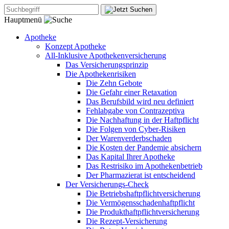
Hauptmenü
Apotheke
Konzept Apotheke
All-Inklusive Apothekenversicherung
Das Versicherungsprinzip
Die Apothekenrisiken
Die Zehn Gebote
Die Gefahr einer Retaxation
Das Berufsbild wird neu definiert
Fehlabgabe von Contrazeptiva
Die Nachhaftung in der Haftpflicht
Die Folgen von Cyber-Risiken
Der Warenverderbschaden
Die Kosten der Pandemie absichern
Das Kapital Ihrer Apotheke
Das Restrisiko im Apothekenbetrieb
Der Pharmazierat ist entscheidend
Der Versicherungs-Check
Die Betriebshaftpflichtversicherung
Die Vermögensschadenhaftpflicht
Die Produkthaftpflichtversicherung
Die Rezept-Versicherung