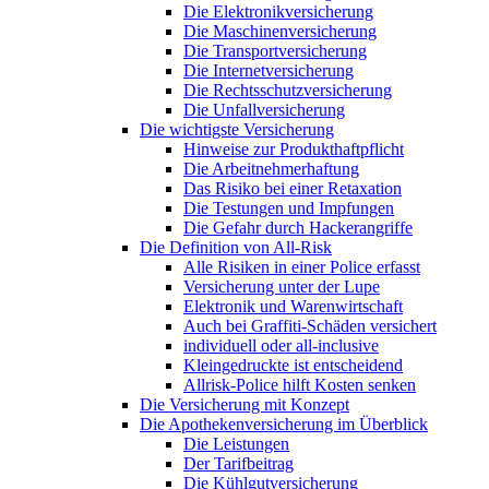
Die Elektronikversicherung
Die Maschinenversicherung
Die Transportversicherung
Die Internetversicherung
Die Rechtsschutzversicherung
Die Unfallversicherung
Die wichtigste Versicherung
Hinweise zur Produkthaftpflicht
Die Arbeitnehmerhaftung
Das Risiko bei einer Retaxation
Die Testungen und Impfungen
Die Gefahr durch Hackerangriffe
Die Definition von All-Risk
Alle Risiken in einer Police erfasst
Versicherung unter der Lupe
Elektronik und Warenwirtschaft
Auch bei Graffiti-Schäden versichert
individuell oder all-inclusive
Kleingedruckte ist entscheidend
Allrisk-Police hilft Kosten senken
Die Versicherung mit Konzept
Die Apothekenversicherung im Überblick
Die Leistungen
Der Tarifbeitrag
Die Kühlgutversicherung