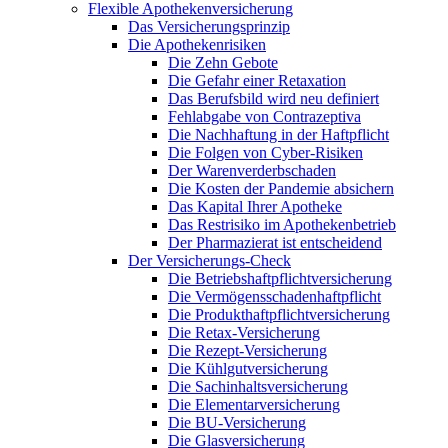
Flexible Apothekenversicherung
Das Versicherungsprinzip
Die Apothekenrisiken
Die Zehn Gebote
Die Gefahr einer Retaxation
Das Berufsbild wird neu definiert
Fehlabgabe von Contrazeptiva
Die Nachhaftung in der Haftpflicht
Die Folgen von Cyber-Risiken
Der Warenverderbschaden
Die Kosten der Pandemie absichern
Das Kapital Ihrer Apotheke
Das Restrisiko im Apothekenbetrieb
Der Pharmazierat ist entscheidend
Der Versicherungs-Check
Die Betriebshaftpflichtversicherung
Die Vermögensschadenhaftpflicht
Die Produkthaftpflichtversicherung
Die Retax-Versicherung
Die Rezept-Versicherung
Die Kühlgutversicherung
Die Sachinhaltsversicherung
Die Elementarversicherung
Die BU-Versicherung
Die Glasversicherung