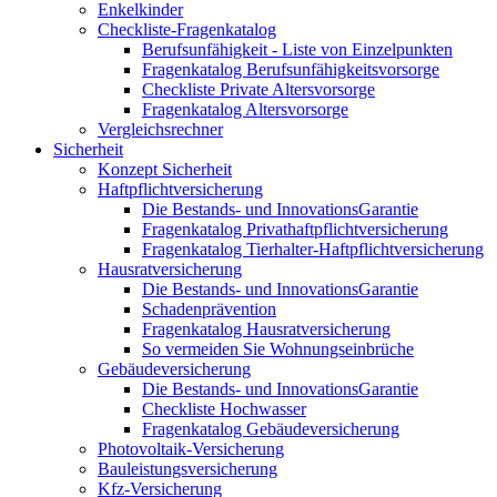
Enkelkinder
Checkliste-Fragenkatalog
Berufsunfähigkeit - Liste von Einzelpunkten
Fragenkatalog Berufsunfähigkeitsvorsorge
Checkliste Private Altersvorsorge
Fragenkatalog Altersvorsorge
Vergleichsrechner
Sicherheit
Konzept Sicherheit
Haftpflichtversicherung
Die Bestands- und InnovationsGarantie
Fragenkatalog Privathaftpflichtversicherung
Fragenkatalog Tierhalter-Haftpflichtversicherung
Hausratversicherung
Die Bestands- und InnovationsGarantie
Schadenprävention
Fragenkatalog Hausratversicherung
So vermeiden Sie Wohnungseinbrüche
Gebäudeversicherung
Die Bestands- und InnovationsGarantie
Checkliste Hochwasser
Fragenkatalog Gebäudeversicherung
Photovoltaik-Versicherung
Bauleistungsversicherung
Kfz-Versicherung