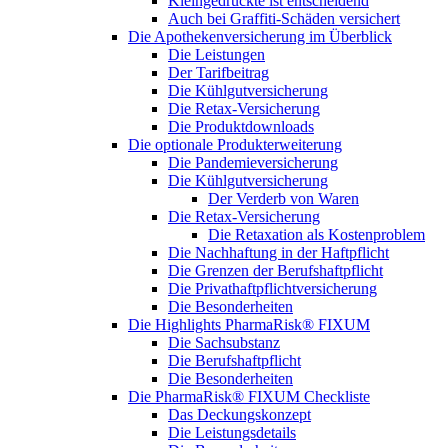
Kleingedruckte ist entscheidend
Auch bei Graffiti-Schäden versichert
Die Apothekenversicherung im Überblick
Die Leistungen
Der Tarifbeitrag
Die Kühlgutversicherung
Die Retax-Versicherung
Die Produktdownloads
Die optionale Produkterweiterung
Die Pandemieversicherung
Die Kühlgutversicherung
Der Verderb von Waren
Die Retax-Versicherung
Die Retaxation als Kostenproblem
Die Nachhaftung in der Haftpflicht
Die Grenzen der Berufshaftpflicht
Die Privathaftpflichtversicherung
Die Besonderheiten
Die Highlights PharmaRisk® FIXUM
Die Sachsubstanz
Die Berufshaftpflicht
Die Besonderheiten
Die PharmaRisk® FIXUM Checkliste
Das Deckungskonzept
Die Leistungsdetails