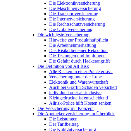
Die Elektronikversicherung
Die Maschinenversicherung
Die Transportversicherung
Die Internetversicherung
Die Rechtsschutzversicherung
Die Unfallversicherung
Die wichtigste Versicherung
Hinweise zur Produkthaftpflicht
Die Arbeitnehmerhaftung
Das Risiko bei einer Retaxation
Die Testungen und Impfungen
Die Gefahr durch Hackerangriffe
Die Definition von All-Risk
Alle Risiken in einer Police erfasst
Versicherung unter der Lupe
Elektronik und Warenwirtschaft
Auch bei Graffiti-Schäden versichert
individuell oder all-inclusive
Kleingedruckte ist entscheidend
Allrisk-Police hilft Kosten senken
Die Versicherung mit Konzept
Die Apothekenversicherung im Überblick
Die Leistungen
Der Tarifbeitrag
Die Kühlgutversicherung