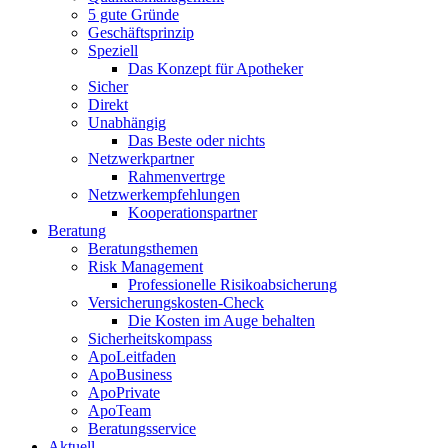
5 gute Gründe
Geschäftsprinzip
Speziell
Das Konzept für Apotheker
Sicher
Direkt
Unabhängig
Das Beste oder nichts
Netzwerkpartner
Rahmenvertrge
Netzwerkempfehlungen
Kooperationspartner
Beratung
Beratungsthemen
Risk Management
Professionelle Risikoabsicherung
Versicherungskosten-Check
Die Kosten im Auge behalten
Sicherheitskompass
ApoLeitfaden
ApoBusiness
ApoPrivate
ApoTeam
Beratungsservice
Aktuell