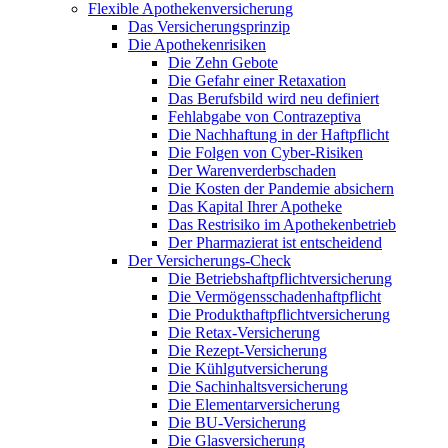
Flexible Apothekenversicherung
Das Versicherungsprinzip
Die Apothekenrisiken
Die Zehn Gebote
Die Gefahr einer Retaxation
Das Berufsbild wird neu definiert
Fehlabgabe von Contrazeptiva
Die Nachhaftung in der Haftpflicht
Die Folgen von Cyber-Risiken
Der Warenverderbschaden
Die Kosten der Pandemie absichern
Das Kapital Ihrer Apotheke
Das Restrisiko im Apothekenbetrieb
Der Pharmazierat ist entscheidend
Der Versicherungs-Check
Die Betriebshaftpflichtversicherung
Die Vermögensschadenhaftpflicht
Die Produkthaftpflichtversicherung
Die Retax-Versicherung
Die Rezept-Versicherung
Die Kühlgutversicherung
Die Sachinhaltsversicherung
Die Elementarversicherung
Die BU-Versicherung
Die Glasversicherung