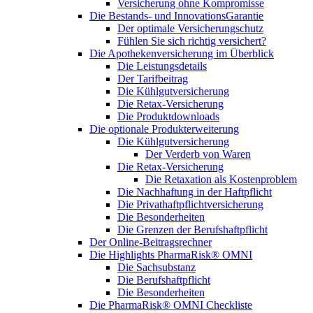
Versicherung ohne Kompromisse
Die Bestands- und InnovationsGarantie
Der optimale Versicherungschutz
Fühlen Sie sich richtig versichert?
Die Apothekenversicherung im Überblick
Die Leistungsdetails
Der Tarifbeitrag
Die Kühlgutversicherung
Die Retax-Versicherung
Die Produktdownloads
Die optionale Produkterweiterung
Die Kühlgutversicherung
Der Verderb von Waren
Die Retax-Versicherung
Die Retaxation als Kostenproblem
Die Nachhaftung in der Haftpflicht
Die Privathaftpflichtversicherung
Die Besonderheiten
Die Grenzen der Berufshaftpflicht
Der Online-Beitragsrechner
Die Highlights PharmaRisk® OMNI
Die Sachsubstanz
Die Berufshaftpflicht
Die Besonderheiten
Die PharmaRisk® OMNI Checkliste