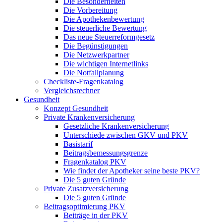
Die Besonderheiten
Die Vorbereitung
Die Apothekenbewertung
Die steuerliche Bewertung
Das neue Steuerreformgesetz
Die Begünstigungen
Die Netzwerkpartner
Die wichtigen Internetlinks
Die Notfallplanung
Checkliste-Fragenkatalog
Vergleichsrechner
Gesundheit
Konzept Gesundheit
Private Krankenversicherung
Gesetzliche Krankenversicherung
Unterschiede zwischen GKV und PKV
Basistarif
Beitragsbemessungsgrenze
Fragenkatalog PKV
Wie findet der Apotheker seine beste PKV?
Die 5 guten Gründe
Private Zusatzversicherung
Die 5 guten Gründe
Beitragsoptimierung PKV
Beiträge in der PKV