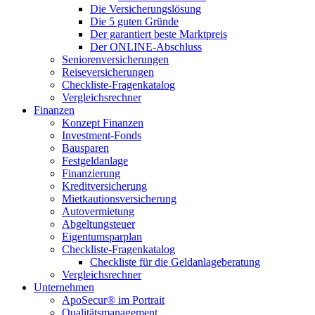
Die Versicherungslösung
Die 5 guten Gründe
Der garantiert beste Marktpreis
Der ONLINE-Abschluss
Seniorenversicherungen
Reiseversicherungen
Checkliste-Fragenkatalog
Vergleichsrechner
Finanzen
Konzept Finanzen
Investment-Fonds
Bausparen
Festgeldanlage
Finanzierung
Kreditversicherung
Mietkautionsversicherung
Autovermietung
Abgeltungsteuer
Eigentumsparplan
Checkliste-Fragenkatalog
Checkliste für die Geldanlageberatung
Vergleichsrechner
Unternehmen
ApoSecur® im Portrait
Qualitätsmanagement