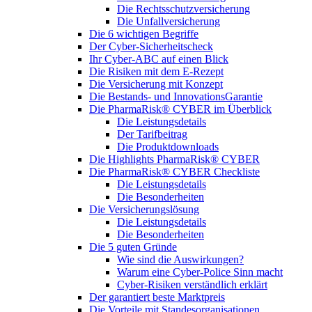
Die Rechtsschutzversicherung
Die Unfallversicherung
Die 6 wichtigen Begriffe
Der Cyber-Sicher­heits­check
Ihr Cyber-ABC auf einen Blick
Die Risiken mit dem E-Rezept
Die Versicherung mit Konzept
Die Bestands- und InnovationsGarantie
Die PharmaRisk® CYBER im Überblick
Die Leistungsdetails
Der Tarifbeitrag
Die Produktdownloads
Die Highlights PharmaRisk® CYBER
Die PharmaRisk® CYBER Checkliste
Die Leistungsdetails
Die Besonderheiten
Die Versicherungslösung
Die Leistungsdetails
Die Besonderheiten
Die 5 guten Gründe
Wie sind die Auswirkungen?
Warum eine Cyber-Police Sinn macht
Cyber-Risiken verständlich erklärt
Der garantiert beste Marktpreis
Die Vorteile mit Standesorganisationen