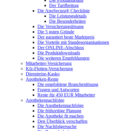
Die Produktdetails
Der Tarifbeitrag
Die ApoSecura® Checkliste
Die Leistungsdetails
Die Besonderheiten
Die Versicherungslösung
Die 5 guten Gründe
Der garantiert beste Marktpreis
Die Vorteile mit Standesorganisationen
Der ONLINE-Abschluss
Die Produktdownloads
Die weiteren Empfehlungen
Mitarbeiter-Versicherung
Kfz-Flotten-Versicherung
Dienstreise-Kasko
Apotheken-Rente
Die empfohlene Branchenlösung
Fragen und Antworten
Rente für 450 EUR Mitarbeiter
Apothekennachfolge
Die Apothekennachfolge
Die frühzeitige Planung
Die Apotheke fit machen
Den Überblick verschaffen
Die Nachfolgersuche