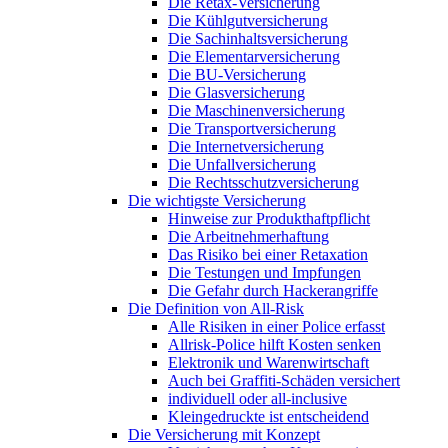
Die Retax-Versicherung
Die Kühlgutversicherung
Die Sachinhaltsversicherung
Die Elementarversicherung
Die BU-Versicherung
Die Glasversicherung
Die Maschinenversicherung
Die Transportversicherung
Die Internetversicherung
Die Unfallversicherung
Die Rechtsschutzversicherung
Die wichtigste Versicherung
Hinweise zur Produkthaftpflicht
Die Arbeitnehmerhaftung
Das Risiko bei einer Retaxation
Die Testungen und Impfungen
Die Gefahr durch Hackerangriffe
Die Definition von All-Risk
Alle Risiken in einer Police erfasst
Allrisk-Police hilft Kosten senken
Elektronik und Warenwirtschaft
Auch bei Graffiti-Schäden versichert
individuell oder all-inclusive
Kleingedruckte ist entscheidend
Die Versicherung mit Konzept