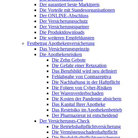
Der garantiert beste Marktpreis
Die Vorteile mit Standesorganisationen
Der ONLINE-Abschluss
Der Versicherungsschutz
Der Versicherungspartner
Die Produktdownloads
Die weiteren Empfehlungen
Festbetrag Apothekenversicherung
Das Versicherungsprinzip
Die Apothekenrisiken
Die Zehn Gebote
Die Gefahr einer Retaxation
Das Berufsbild wird neu definiert
Fehlabgabe von Contrazeptiva
Die Nachhaftung in der Haftpflicht
Die Folgen von Cyber-Risiken
Der Warenverderbschaden
Die Kosten der Pandemie absichern
Das Kapital Ihrer Apotheke
Das Restrisiko im Apothekenbetrieb
Der Pharmazierat ist entscheidend
Der Versicherungs-Check
Die Betriebshaftpflichtversicherung
Die Vermögensschadenhaftpflicht
Die Produkthaftpflichtversicherung