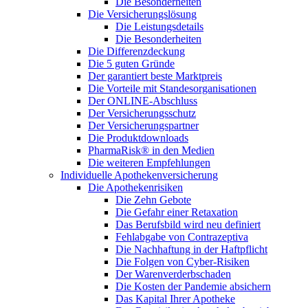
Die Besonderheiten
Die Versicherungslösung
Die Leistungsdetails
Die Besonderheiten
Die Differenzdeckung
Die 5 guten Gründe
Der garantiert beste Marktpreis
Die Vorteile mit Standesorganisationen
Der ONLINE-Abschluss
Der Versicherungsschutz
Der Versicherungspartner
Die Produktdownloads
PharmaRisk® in den Medien
Die weiteren Empfehlungen
Individuelle Apothekenversicherung
Die Apothekenrisiken
Die Zehn Gebote
Die Gefahr einer Retaxation
Das Berufsbild wird neu definiert
Fehlabgabe von Contrazeptiva
Die Nachhaftung in der Haftpflicht
Die Folgen von Cyber-Risiken
Der Warenverderbschaden
Die Kosten der Pandemie absichern
Das Kapital Ihrer Apotheke