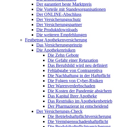
Der garantiert beste Marktpreis
Die Vorteile mit Standesorganisationen
Der ONLINE-Abschluss
Der Versicherungsschutz
Der Versicherungspartner
Die Produktdownloads
Die weiteren Empfehlungen
Festbetrag Apothekenversicherung
Das Versicherungsprinzip
Die Apothekenrisiken
Die Zehn Gebote
Die Gefahr einer Retaxation
Das Berufsbild wird neu definiert
Fehlabgabe von Contrazeptiva
Die Nachhaftung in der Haftpflicht
Die Folgen von Cyber-Risiken
Der Warenverderbschaden
Die Kosten der Pandemie absichern
Das Kapital Ihrer Apotheke
Das Restrisiko im Apothekenbetrieb
Der Pharmazierat ist entscheidend
Der Versicherungs-Check
Die Betriebshaftpflichtversicherung
Die Vermögensschadenhaftpflicht
Die Produkthaftpflichtversicherung