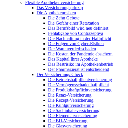
Flexible Apothekenversicherung
Das Versicherungsprinzip
Die Apothekenrisiken
Die Zehn Gebote
Die Gefahr einer Retaxation
Das Berufsbild wird neu definiert
Fehlabgabe von Contrazeptiva
Die Nachhaftung in der Haftpflicht
Die Folgen von Cyber-Risiken
Der Warenverderbschaden
Die Kosten der Pandemie absichern
Das Kapital Ihrer Apotheke
Das Restrisiko im Apothekenbetrieb
Der Pharmazierat ist entscheidend
Der Versicherungs-Check
Die Betriebshaftpflichtversicherung
Die Vermögensschadenhaftpflicht
Die Produkthaftpflichtversicherung
Die Retax-Versicherung
Die Rezept-Versicherung
Die Kühlgutversicherung
Die Sachinhaltsversicherung
Die Elementarversicherung
Die BU-Versicherung
Die Glasversicherung