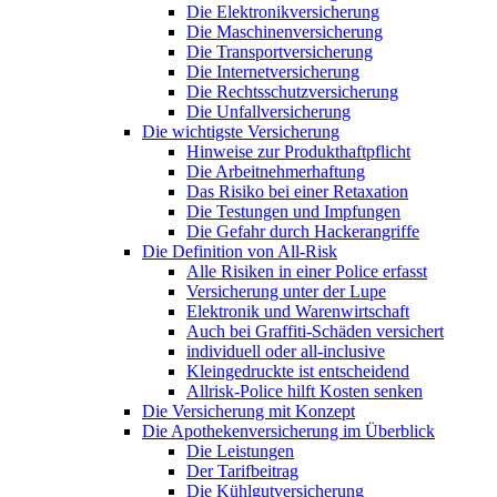
Die Elektronikversicherung
Die Maschinenversicherung
Die Transportversicherung
Die Internetversicherung
Die Rechtsschutzversicherung
Die Unfallversicherung
Die wichtigste Versicherung
Hinweise zur Produkthaftpflicht
Die Arbeitnehmerhaftung
Das Risiko bei einer Retaxation
Die Testungen und Impfungen
Die Gefahr durch Hackerangriffe
Die Definition von All-Risk
Alle Risiken in einer Police erfasst
Versicherung unter der Lupe
Elektronik und Warenwirtschaft
Auch bei Graffiti-Schäden versichert
individuell oder all-inclusive
Kleingedruckte ist entscheidend
Allrisk-Police hilft Kosten senken
Die Versicherung mit Konzept
Die Apothekenversicherung im Überblick
Die Leistungen
Der Tarifbeitrag
Die Kühlgutversicherung