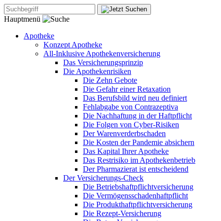
Hauptmenü
Apotheke
Konzept Apotheke
All-Inklusive Apothekenversicherung
Das Versicherungsprinzip
Die Apothekenrisiken
Die Zehn Gebote
Die Gefahr einer Retaxation
Das Berufsbild wird neu definiert
Fehlabgabe von Contrazeptiva
Die Nachhaftung in der Haftpflicht
Die Folgen von Cyber-Risiken
Der Warenverderbschaden
Die Kosten der Pandemie absichern
Das Kapital Ihrer Apotheke
Das Restrisiko im Apothekenbetrieb
Der Pharmazierat ist entscheidend
Der Versicherungs-Check
Die Betriebshaftpflichtversicherung
Die Vermögensschadenhaftpflicht
Die Produkthaftpflichtversicherung
Die Rezept-Versicherung