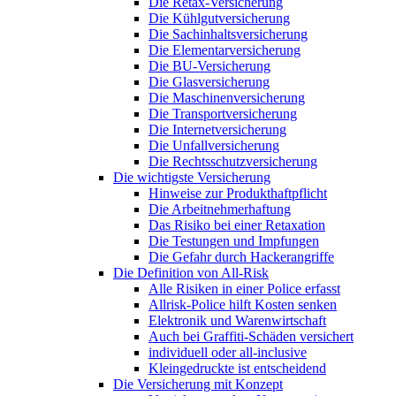
Die Retax-Versicherung
Die Kühlgutversicherung
Die Sachinhaltsversicherung
Die Elementarversicherung
Die BU-Versicherung
Die Glasversicherung
Die Maschinenversicherung
Die Transportversicherung
Die Internetversicherung
Die Unfallversicherung
Die Rechtsschutzversicherung
Die wichtigste Versicherung
Hinweise zur Produkthaftpflicht
Die Arbeitnehmerhaftung
Das Risiko bei einer Retaxation
Die Testungen und Impfungen
Die Gefahr durch Hackerangriffe
Die Definition von All-Risk
Alle Risiken in einer Police erfasst
Allrisk-Police hilft Kosten senken
Elektronik und Warenwirtschaft
Auch bei Graffiti-Schäden versichert
individuell oder all-inclusive
Kleingedruckte ist entscheidend
Die Versicherung mit Konzept