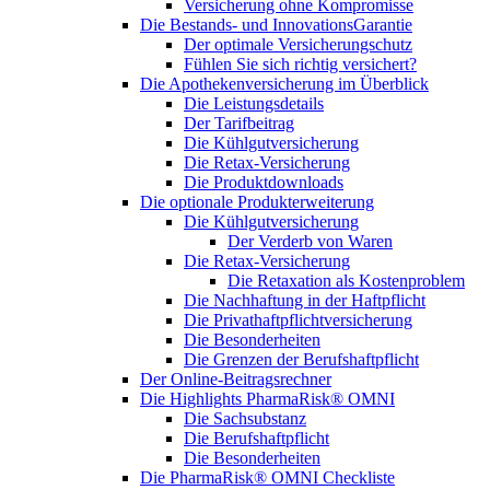
Versicherung ohne Kompromisse
Die Bestands- und InnovationsGarantie
Der optimale Versicherungschutz
Fühlen Sie sich richtig versichert?
Die Apothekenversicherung im Überblick
Die Leistungsdetails
Der Tarifbeitrag
Die Kühlgutversicherung
Die Retax-Versicherung
Die Produktdownloads
Die optionale Produkterweiterung
Die Kühlgutversicherung
Der Verderb von Waren
Die Retax-Versicherung
Die Retaxation als Kostenproblem
Die Nachhaftung in der Haftpflicht
Die Privathaftpflichtversicherung
Die Besonderheiten
Die Grenzen der Berufshaftpflicht
Der Online-Beitragsrechner
Die Highlights PharmaRisk® OMNI
Die Sachsubstanz
Die Berufshaftpflicht
Die Besonderheiten
Die PharmaRisk® OMNI Checkliste