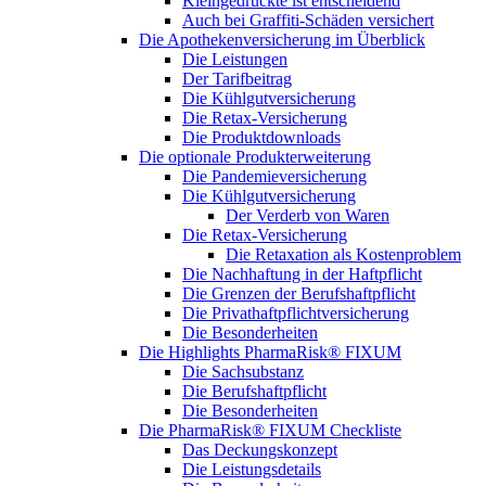
Kleingedruckte ist entscheidend
Auch bei Graffiti-Schäden versichert
Die Apothekenversicherung im Überblick
Die Leistungen
Der Tarifbeitrag
Die Kühlgutversicherung
Die Retax-Versicherung
Die Produktdownloads
Die optionale Produkterweiterung
Die Pandemieversicherung
Die Kühlgutversicherung
Der Verderb von Waren
Die Retax-Versicherung
Die Retaxation als Kostenproblem
Die Nachhaftung in der Haftpflicht
Die Grenzen der Berufshaftpflicht
Die Privathaftpflichtversicherung
Die Besonderheiten
Die Highlights PharmaRisk® FIXUM
Die Sachsubstanz
Die Berufshaftpflicht
Die Besonderheiten
Die PharmaRisk® FIXUM Checkliste
Das Deckungskonzept
Die Leistungsdetails