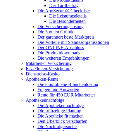
Die Produktdetails
Der Tarifbeitrag
Die ApoSecura® Checkliste
Die Leistungsdetails
Die Besonderheiten
Die Versicherungslösung
Die 5 guten Gründe
Der garantiert beste Marktpreis
Die Vorteile mit Standesorganisationen
Der ONLINE-Abschluss
Die Produktdownloads
Die weiteren Empfehlungen
Mitarbeiter-Versicherung
Kfz-Flotten-Versicherung
Dienstreise-Kasko
Apotheken-Rente
Die empfohlene Branchenlösung
Fragen und Antworten
Rente für 450 EUR Mitarbeiter
Apothekennachfolge
Die Apothekennachfolge
Die frühzeitige Planung
Die Apotheke fit machen
Den Überblick verschaffen
Die Nachfolgersuche