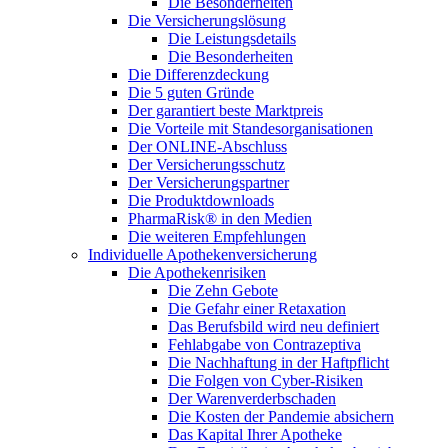
Die Besonderheiten
Die Versicherungslösung
Die Leistungsdetails
Die Besonderheiten
Die Differenzdeckung
Die 5 guten Gründe
Der garantiert beste Marktpreis
Die Vorteile mit Standesorganisationen
Der ONLINE-Abschluss
Der Versicherungsschutz
Der Versicherungspartner
Die Produktdownloads
PharmaRisk® in den Medien
Die weiteren Empfehlungen
Individuelle Apothekenversicherung
Die Apothekenrisiken
Die Zehn Gebote
Die Gefahr einer Retaxation
Das Berufsbild wird neu definiert
Fehlabgabe von Contrazeptiva
Die Nachhaftung in der Haftpflicht
Die Folgen von Cyber-Risiken
Der Warenverderbschaden
Die Kosten der Pandemie absichern
Das Kapital Ihrer Apotheke