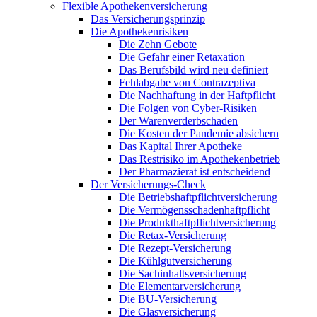
Flexible Apothekenversicherung
Das Versicherungsprinzip
Die Apothekenrisiken
Die Zehn Gebote
Die Gefahr einer Retaxation
Das Berufsbild wird neu definiert
Fehlabgabe von Contrazeptiva
Die Nachhaftung in der Haftpflicht
Die Folgen von Cyber-Risiken
Der Warenverderbschaden
Die Kosten der Pandemie absichern
Das Kapital Ihrer Apotheke
Das Restrisiko im Apothekenbetrieb
Der Pharmazierat ist entscheidend
Der Versicherungs-Check
Die Betriebshaftpflichtversicherung
Die Vermögensschadenhaftpflicht
Die Produkthaftpflichtversicherung
Die Retax-Versicherung
Die Rezept-Versicherung
Die Kühlgutversicherung
Die Sachinhaltsversicherung
Die Elementarversicherung
Die BU-Versicherung
Die Glasversicherung