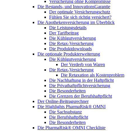
Versicherung ohne Kompromisse
Die Bestands- und InnovationsGarantie
Der optimale Versicherungschutz
Fühlen Sie sich richtig versichert?
Die Apothekenversicherung im Überblick
Die Leistungsdetails
Der Tarifbeitrag
Die Kühlgutversicherung
Die Retax-Versicherung
Die Produktdownloads
Die optionale Produkterweiterung
Die Kühlgutversicherung
Der Verderb von Waren
Die Retax-Versicherung
Die Retaxation als Kostenproblem
Die Nachhaftung in der Haftpflicht
Die Privathaftpflichtversicherung
Die Besonderheiten
Die Grenzen der Berufshaftpflicht
Der Online-Beitragsrechner
Die Highlights PharmaRisk® OMNI
Die Sachsubstanz
Die Berufshaftpflicht
Die Besonderheiten
Die PharmaRisk® OMNI Checkliste