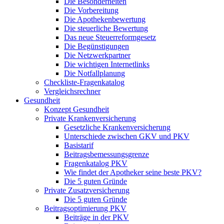
Die Besonderheiten
Die Vorbereitung
Die Apothekenbewertung
Die steuerliche Bewertung
Das neue Steuerreformgesetz
Die Begünstigungen
Die Netzwerkpartner
Die wichtigen Internetlinks
Die Notfallplanung
Checkliste-Fragenkatalog
Vergleichsrechner
Gesundheit
Konzept Gesundheit
Private Krankenversicherung
Gesetzliche Krankenversicherung
Unterschiede zwischen GKV und PKV
Basistarif
Beitragsbemessungsgrenze
Fragenkatalog PKV
Wie findet der Apotheker seine beste PKV?
Die 5 guten Gründe
Private Zusatzversicherung
Die 5 guten Gründe
Beitragsoptimierung PKV
Beiträge in der PKV