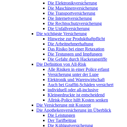
Die Elektronikversicherung
Die Maschinenversicherung
Die Transportversicherung
Die Internetversicherung
Die Rechtsschutzversicherung
Die Unfallversicherung
Die wichtigste Versicherung
Hinweise zur Produkthaftpflicht
Die Arbeitnehmerhaftung
Das Risiko bei einer Retaxation
Die Testungen und Impfungen
Die Gefahr durch Hackerangriffe
Die Definition von All-Risk
Alle Risiken in einer Police erfasst
Versicherung unter der Lupe
Elektronik und Warenwirtschaft
Auch bei Graffiti-Schäden versichert
individuell oder all-inclusive
Kleingedruckte ist entscheidend
Allrisk-Police hilft Kosten senken
Die Versicherung mit Konzept
Die Apothekenversicherung im Überblick
Die Leistungen
Der Tarifbeitrag
Die Kühlgutversicherung