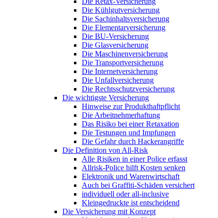
Die Retax-Versicherung
Die Kühlgutversicherung
Die Sachinhaltsversicherung
Die Elementarversicherung
Die BU-Versicherung
Die Glasversicherung
Die Maschinenversicherung
Die Transportversicherung
Die Internetversicherung
Die Unfallversicherung
Die Rechtsschutzversicherung
Die wichtigste Versicherung
Hinweise zur Produkthaftpflicht
Die Arbeitnehmerhaftung
Das Risiko bei einer Retaxation
Die Testungen und Impfungen
Die Gefahr durch Hackerangriffe
Die Definition von All-Risk
Alle Risiken in einer Police erfasst
Allrisk-Police hilft Kosten senken
Elektronik und Warenwirtschaft
Auch bei Graffiti-Schäden versichert
individuell oder all-inclusive
Kleingedruckte ist entscheidend
Die Versicherung mit Konzept