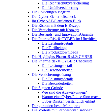
Die Rechtsschutzversicherung
Die Unfallversicherung
Die 6 wichtigen Begriffe
Der Cyber-Sicher­heits­check
Ihr Cyber-ABC auf einen Blick
Die Risiken mit dem E-Rezept
Die Versicherung mit Konzept
Die Bestands- und InnovationsGarantie
Die PharmaRisk® CYBER im Überblick
Die Leistungsdetails
Der Tarifbeitrag
Die Produktdownloads
Die Highlights PharmaRisk® CYBER
Die PharmaRisk® CYBER Checkliste
Die Leistungsdetails
Die Besonderheiten
Die Versicherungslösung
Die Leistungsdetails
Die Besonderheiten
Die 5 guten Gründe
Wie sind die Auswirkungen?
Warum eine Cyber-Police Sinn macht
Cyber-Risiken verständlich erklärt
Der garantiert beste Marktpreis
Die Vorteile mit Standesorganisationen