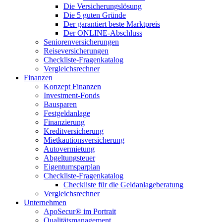
Die Versicherungslösung
Die 5 guten Gründe
Der garantiert beste Marktpreis
Der ONLINE-Abschluss
Seniorenversicherungen
Reiseversicherungen
Checkliste-Fragenkatalog
Vergleichsrechner
Finanzen
Konzept Finanzen
Investment-Fonds
Bausparen
Festgeldanlage
Finanzierung
Kreditversicherung
Mietkautionsversicherung
Autovermietung
Abgeltungsteuer
Eigentumsparplan
Checkliste-Fragenkatalog
Checkliste für die Geldanlageberatung
Vergleichsrechner
Unternehmen
ApoSecur® im Portrait
Qualitätsmanagement