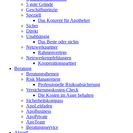
5 gute Gründe
Geschäftsprinzip
Speziell
Das Konzept für Apotheker
Sicher
Direkt
Unabhängig
Das Beste oder nichts
Netzwerkpartner
Rahmenvertrge
Netzwerkempfehlungen
Kooperationspartner
Beratung
Beratungsthemen
Risk Management
Professionelle Risikoabsicherung
Versicherungskosten-Check
Die Kosten im Auge behalten
Sicherheitskompass
ApoLeitfaden
ApoBusiness
ApoPrivate
ApoTeam
Beratungsservice
Aktuell