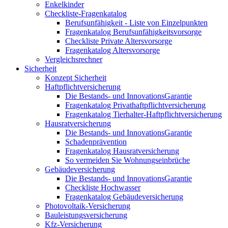
Enkelkinder
Checkliste-Fragenkatalog
Berufsunfähigkeit - Liste von Einzelpunkten
Fragenkatalog Berufsunfähigkeitsvorsorge
Checkliste Private Altersvorsorge
Fragenkatalog Altersvorsorge
Vergleichsrechner
Sicherheit
Konzept Sicherheit
Haftpflichtversicherung
Die Bestands- und InnovationsGarantie
Fragenkatalog Privathaftpflichtversicherung
Fragenkatalog Tierhalter-Haftpflichtversicherung
Hausratversicherung
Die Bestands- und InnovationsGarantie
Schadenprävention
Fragenkatalog Hausratversicherung
So vermeiden Sie Wohnungseinbrüche
Gebäudeversicherung
Die Bestands- und InnovationsGarantie
Checkliste Hochwasser
Fragenkatalog Gebäudeversicherung
Photovoltaik-Versicherung
Bauleistungsversicherung
Kfz-Versicherung