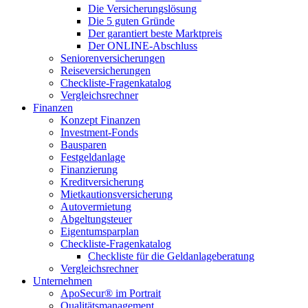
Die Versicherungslösung
Die 5 guten Gründe
Der garantiert beste Marktpreis
Der ONLINE-Abschluss
Seniorenversicherungen
Reiseversicherungen
Checkliste-Fragenkatalog
Vergleichsrechner
Finanzen
Konzept Finanzen
Investment-Fonds
Bausparen
Festgeldanlage
Finanzierung
Kreditversicherung
Mietkautionsversicherung
Autovermietung
Abgeltungsteuer
Eigentumsparplan
Checkliste-Fragenkatalog
Checkliste für die Geldanlageberatung
Vergleichsrechner
Unternehmen
ApoSecur® im Portrait
Qualitätsmanagement