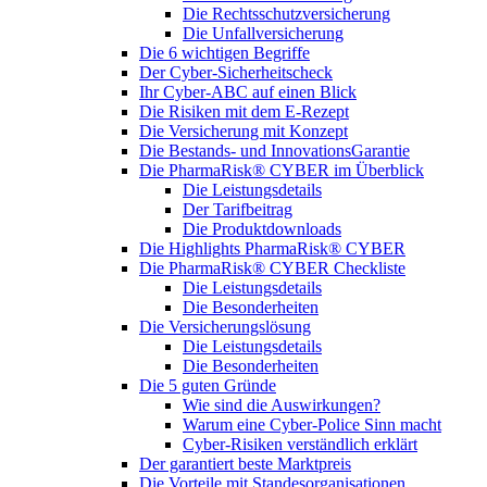
Die Rechtsschutzversicherung
Die Unfallversicherung
Die 6 wichtigen Begriffe
Der Cyber-Sicher­heits­check
Ihr Cyber-ABC auf einen Blick
Die Risiken mit dem E-Rezept
Die Versicherung mit Konzept
Die Bestands- und InnovationsGarantie
Die PharmaRisk® CYBER im Überblick
Die Leistungsdetails
Der Tarifbeitrag
Die Produktdownloads
Die Highlights PharmaRisk® CYBER
Die PharmaRisk® CYBER Checkliste
Die Leistungsdetails
Die Besonderheiten
Die Versicherungslösung
Die Leistungsdetails
Die Besonderheiten
Die 5 guten Gründe
Wie sind die Auswirkungen?
Warum eine Cyber-Police Sinn macht
Cyber-Risiken verständlich erklärt
Der garantiert beste Marktpreis
Die Vorteile mit Standesorganisationen