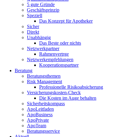
5 gute Gründe
Geschäftsprinzip
Speziell
Das Konzept für Apotheker
Sicher
Direkt
Unabhängig
Das Beste oder nichts
Netzwerkpartner
Rahmenvertrge
Netzwerkempfehlungen
Kooperationspartner
Beratung
Beratungsthemen
Risk Management
Professionelle Risikoabsicherung
Versicherungskosten-Check
Die Kosten im Auge behalten
Sicherheitskompass
ApoLeitfaden
ApoBusiness
ApoPrivate
ApoTeam
Beratungsservice
Aktuell