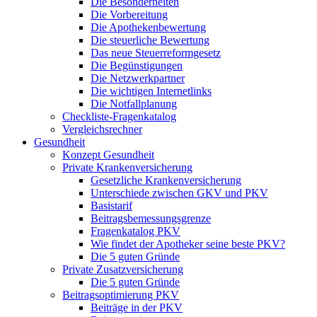
Die Besonderheiten
Die Vorbereitung
Die Apothekenbewertung
Die steuerliche Bewertung
Das neue Steuerreformgesetz
Die Begünstigungen
Die Netzwerkpartner
Die wichtigen Internetlinks
Die Notfallplanung
Checkliste-Fragenkatalog
Vergleichsrechner
Gesundheit
Konzept Gesundheit
Private Krankenversicherung
Gesetzliche Krankenversicherung
Unterschiede zwischen GKV und PKV
Basistarif
Beitragsbemessungsgrenze
Fragenkatalog PKV
Wie findet der Apotheker seine beste PKV?
Die 5 guten Gründe
Private Zusatzversicherung
Die 5 guten Gründe
Beitragsoptimierung PKV
Beiträge in der PKV