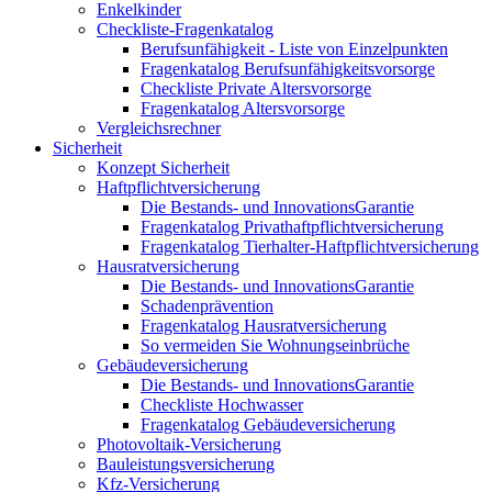
Enkelkinder
Checkliste-Fragenkatalog
Berufsunfähigkeit - Liste von Einzelpunkten
Fragenkatalog Berufsunfähigkeitsvorsorge
Checkliste Private Altersvorsorge
Fragenkatalog Altersvorsorge
Vergleichsrechner
Sicherheit
Konzept Sicherheit
Haftpflichtversicherung
Die Bestands- und InnovationsGarantie
Fragenkatalog Privathaftpflichtversicherung
Fragenkatalog Tierhalter-Haftpflichtversicherung
Hausratversicherung
Die Bestands- und InnovationsGarantie
Schadenprävention
Fragenkatalog Hausratversicherung
So vermeiden Sie Wohnungseinbrüche
Gebäudeversicherung
Die Bestands- und InnovationsGarantie
Checkliste Hochwasser
Fragenkatalog Gebäudeversicherung
Photovoltaik-Versicherung
Bauleistungsversicherung
Kfz-Versicherung