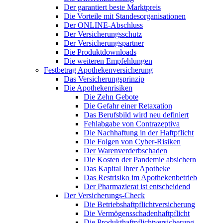
Der garantiert beste Marktpreis
Die Vorteile mit Standesorganisationen
Der ONLINE-Abschluss
Der Versicherungsschutz
Der Versicherungspartner
Die Produktdownloads
Die weiteren Empfehlungen
Festbetrag Apothekenversicherung
Das Versicherungsprinzip
Die Apothekenrisiken
Die Zehn Gebote
Die Gefahr einer Retaxation
Das Berufsbild wird neu definiert
Fehlabgabe von Contrazeptiva
Die Nachhaftung in der Haftpflicht
Die Folgen von Cyber-Risiken
Der Warenverderbschaden
Die Kosten der Pandemie absichern
Das Kapital Ihrer Apotheke
Das Restrisiko im Apothekenbetrieb
Der Pharmazierat ist entscheidend
Der Versicherungs-Check
Die Betriebshaftpflichtversicherung
Die Vermögensschadenhaftpflicht
Die Produkthaftpflichtversicherung