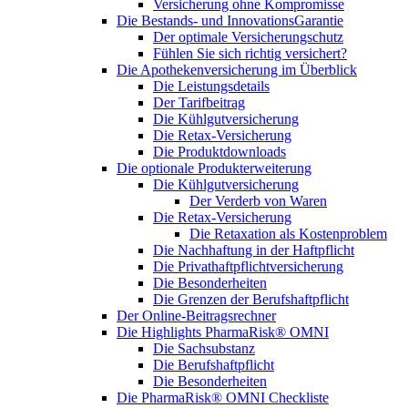
Versicherung ohne Kompromisse
Die Bestands- und InnovationsGarantie
Der optimale Versicherungschutz
Fühlen Sie sich richtig versichert?
Die Apothekenversicherung im Überblick
Die Leistungsdetails
Der Tarifbeitrag
Die Kühlgutversicherung
Die Retax-Versicherung
Die Produktdownloads
Die optionale Produkterweiterung
Die Kühlgutversicherung
Der Verderb von Waren
Die Retax-Versicherung
Die Retaxation als Kostenproblem
Die Nachhaftung in der Haftpflicht
Die Privathaftpflichtversicherung
Die Besonderheiten
Die Grenzen der Berufshaftpflicht
Der Online-Beitragsrechner
Die Highlights PharmaRisk® OMNI
Die Sachsubstanz
Die Berufshaftpflicht
Die Besonderheiten
Die PharmaRisk® OMNI Checkliste