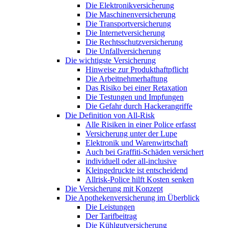
Die Elektronikversicherung
Die Maschinenversicherung
Die Transportversicherung
Die Internetversicherung
Die Rechtsschutzversicherung
Die Unfallversicherung
Die wichtigste Versicherung
Hinweise zur Produkthaftpflicht
Die Arbeitnehmerhaftung
Das Risiko bei einer Retaxation
Die Testungen und Impfungen
Die Gefahr durch Hackerangriffe
Die Definition von All-Risk
Alle Risiken in einer Police erfasst
Versicherung unter der Lupe
Elektronik und Warenwirtschaft
Auch bei Graffiti-Schäden versichert
individuell oder all-inclusive
Kleingedruckte ist entscheidend
Allrisk-Police hilft Kosten senken
Die Versicherung mit Konzept
Die Apothekenversicherung im Überblick
Die Leistungen
Der Tarifbeitrag
Die Kühlgutversicherung