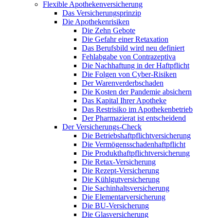
Flexible Apothekenversicherung
Das Versicherungsprinzip
Die Apothekenrisiken
Die Zehn Gebote
Die Gefahr einer Retaxation
Das Berufsbild wird neu definiert
Fehlabgabe von Contrazeptiva
Die Nachhaftung in der Haftpflicht
Die Folgen von Cyber-Risiken
Der Warenverderbschaden
Die Kosten der Pandemie absichern
Das Kapital Ihrer Apotheke
Das Restrisiko im Apothekenbetrieb
Der Pharmazierat ist entscheidend
Der Versicherungs-Check
Die Betriebshaftpflichtversicherung
Die Vermögensschadenhaftpflicht
Die Produkthaftpflichtversicherung
Die Retax-Versicherung
Die Rezept-Versicherung
Die Kühlgutversicherung
Die Sachinhaltsversicherung
Die Elementarversicherung
Die BU-Versicherung
Die Glasversicherung