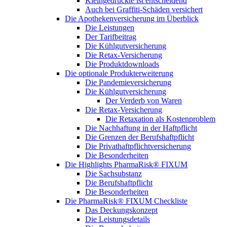
Kleingedruckte ist entscheidend
Auch bei Graffiti-Schäden versichert
Die Apothekenversicherung im Überblick
Die Leistungen
Der Tarifbeitrag
Die Kühlgutversicherung
Die Retax-Versicherung
Die Produktdownloads
Die optionale Produkterweiterung
Die Pandemieversicherung
Die Kühlgutversicherung
Der Verderb von Waren
Die Retax-Versicherung
Die Retaxation als Kostenproblem
Die Nachhaftung in der Haftpflicht
Die Grenzen der Berufshaftpflicht
Die Privathaftpflichtversicherung
Die Besonderheiten
Die Highlights PharmaRisk® FIXUM
Die Sachsubstanz
Die Berufshaftpflicht
Die Besonderheiten
Die PharmaRisk® FIXUM Checkliste
Das Deckungskonzept
Die Leistungsdetails