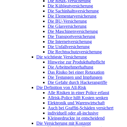
Die Retax-Versicherung
Die Kühlgutversicherung
Die Sachinhaltsversicherung
Die Elementarversicherung
Die BU-Versicherung
Die Glasversicherung
Die Maschinenversicherung
Die Transportversicherung
Die Internetversicherung
Die Unfallversicherung
Die Rechtsschutzversicherung
Die wichtigste Versicherung
Hinweise zur Produkthaftpflicht
Die Arbeitnehmerhaftung
Das Risiko bei einer Retaxation
Die Testungen und Impfungen
Die Gefahr durch Hackerangriffe
Die Definition von All-Risk
Alle Risiken in einer Police erfasst
Allrisk-Police hilft Kosten senken
Elektronik und Warenwirtschaft
Auch bei Graffiti-Schäden versichert
individuell oder all-inclusive
Kleingedruckte ist entscheidend
Die Versicherung mit Konzept