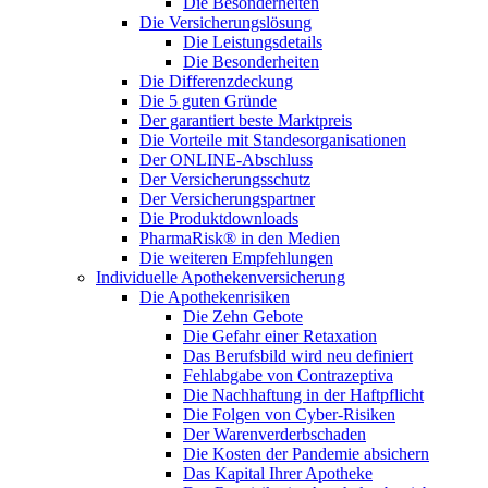
Die Besonderheiten
Die Versicherungslösung
Die Leistungsdetails
Die Besonderheiten
Die Differenzdeckung
Die 5 guten Gründe
Der garantiert beste Marktpreis
Die Vorteile mit Standesorganisationen
Der ONLINE-Abschluss
Der Versicherungsschutz
Der Versicherungspartner
Die Produktdownloads
PharmaRisk® in den Medien
Die weiteren Empfehlungen
Individuelle Apothekenversicherung
Die Apothekenrisiken
Die Zehn Gebote
Die Gefahr einer Retaxation
Das Berufsbild wird neu definiert
Fehlabgabe von Contrazeptiva
Die Nachhaftung in der Haftpflicht
Die Folgen von Cyber-Risiken
Der Warenverderbschaden
Die Kosten der Pandemie absichern
Das Kapital Ihrer Apotheke