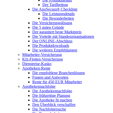
Die Produktdetails
Der Tarifbeitrag
Die ApoSecura® Checkliste
Die Leistungsdetails
Die Besonderheiten
Die Versicherungslösung
Die 5 guten Gründe
Der garantiert beste Marktpreis
Die Vorteile mit Standesorganisationen
Der ONLINE-Abschluss
Die Produktdownloads
Die weiteren Empfehlungen
Mitarbeiter-Versicherung
Kfz-Flotten-Versicherung
Dienstreise-Kasko
Apotheken-Rente
Die empfohlene Branchenlösung
Fragen und Antworten
Rente für 450 EUR Mitarbeiter
Apothekennachfolge
Die Apothekennachfolge
Die frühzeitige Planung
Die Apotheke fit machen
Den Überblick verschaffen
Die Nachfolgersuche