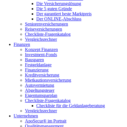
Die Versicherungslösung
Die 5 guten Gründe
Der garantiert beste Marktpreis
Der ONLINE-Abschluss
Seniorenversicherungen
Reiseversicherungen
Checkliste-Fragenkatalog
Vergleichsrechner
Finanzen
Konzept Finanzen
Investment-Fonds
Bausparen
Festgeldanlage
Finanzierung
Kreditversicherung
Mietkautionsversicherung
Autovermietung
Abgeltungsteuer
Eigentumsparplan
Checkliste-Fragenkatalog
Checkliste für die Geldanlageberatung
Vergleichsrechner
Unternehmen
ApoSecur® im Portrait
Qualitätsmanagement