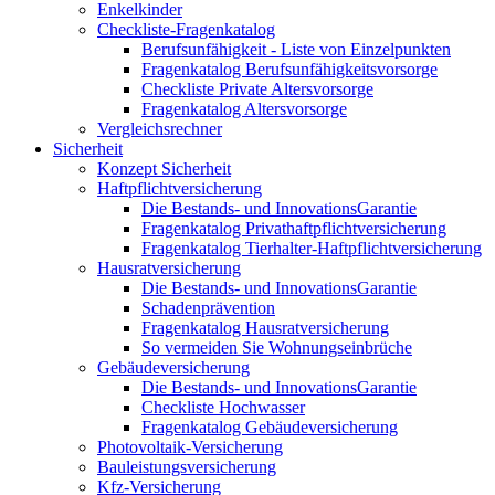
Enkelkinder
Checkliste-Fragenkatalog
Berufsunfähigkeit - Liste von Einzelpunkten
Fragenkatalog Berufsunfähigkeitsvorsorge
Checkliste Private Altersvorsorge
Fragenkatalog Altersvorsorge
Vergleichsrechner
Sicherheit
Konzept Sicherheit
Haftpflichtversicherung
Die Bestands- und InnovationsGarantie
Fragenkatalog Privathaftpflichtversicherung
Fragenkatalog Tierhalter-Haftpflichtversicherung
Hausratversicherung
Die Bestands- und InnovationsGarantie
Schadenprävention
Fragenkatalog Hausratversicherung
So vermeiden Sie Wohnungseinbrüche
Gebäudeversicherung
Die Bestands- und InnovationsGarantie
Checkliste Hochwasser
Fragenkatalog Gebäudeversicherung
Photovoltaik-Versicherung
Bauleistungsversicherung
Kfz-Versicherung