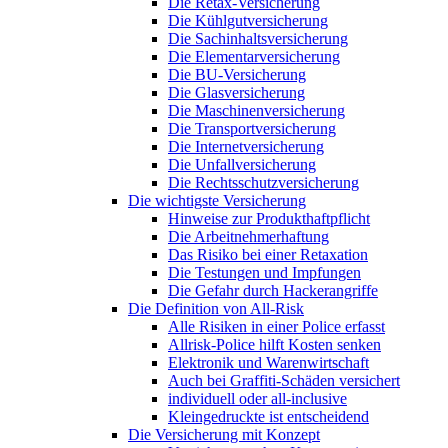
Die Retax-Versicherung
Die Kühlgutversicherung
Die Sachinhaltsversicherung
Die Elementarversicherung
Die BU-Versicherung
Die Glasversicherung
Die Maschinenversicherung
Die Transportversicherung
Die Internetversicherung
Die Unfallversicherung
Die Rechtsschutzversicherung
Die wichtigste Versicherung
Hinweise zur Produkthaftpflicht
Die Arbeitnehmerhaftung
Das Risiko bei einer Retaxation
Die Testungen und Impfungen
Die Gefahr durch Hackerangriffe
Die Definition von All-Risk
Alle Risiken in einer Police erfasst
Allrisk-Police hilft Kosten senken
Elektronik und Warenwirtschaft
Auch bei Graffiti-Schäden versichert
individuell oder all-inclusive
Kleingedruckte ist entscheidend
Die Versicherung mit Konzept