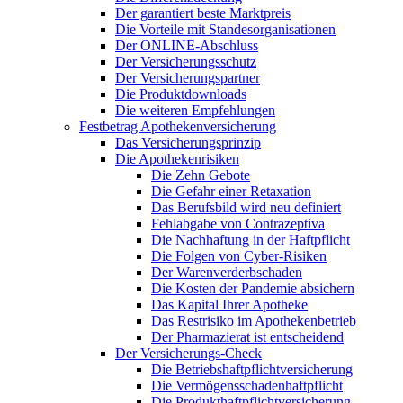
Der garantiert beste Marktpreis
Die Vorteile mit Standesorganisationen
Der ONLINE-Abschluss
Der Versicherungsschutz
Der Versicherungspartner
Die Produktdownloads
Die weiteren Empfehlungen
Festbetrag Apothekenversicherung
Das Versicherungsprinzip
Die Apothekenrisiken
Die Zehn Gebote
Die Gefahr einer Retaxation
Das Berufsbild wird neu definiert
Fehlabgabe von Contrazeptiva
Die Nachhaftung in der Haftpflicht
Die Folgen von Cyber-Risiken
Der Warenverderbschaden
Die Kosten der Pandemie absichern
Das Kapital Ihrer Apotheke
Das Restrisiko im Apothekenbetrieb
Der Pharmazierat ist entscheidend
Der Versicherungs-Check
Die Betriebshaftpflichtversicherung
Die Vermögensschadenhaftpflicht
Die Produkthaftpflichtversicherung