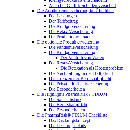
Kleingedruckte ist entscheidend
Auch bei Graffiti-Schäden versichert
Die Apothekenversicherung im Überblick
Die Leistungen
Der Tarifbeitrag
Die Kühlgutversicherung
Die Retax-Versicherung
Die Produktdownloads
Die optionale Produkterweiterung
Die Pandemieversicherung
Die Kühlgutversicherung
Der Verderb von Waren
Die Retax-Versicherung
Die Retaxation als Kostenproblem
Die Nachhaftung in der Haftpflicht
Die Grenzen der Berufshaftpflicht
Die Privathaftpflichtversicherung
Die Besonderheiten
Die Highlights PharmaRisk® FIXUM
Die Sachsubstanz
Die Berufshaftpflicht
Die Besonderheiten
Die PharmaRisk® FIXUM Checkliste
Das Deckungskonzept
Die Leistungsdetails