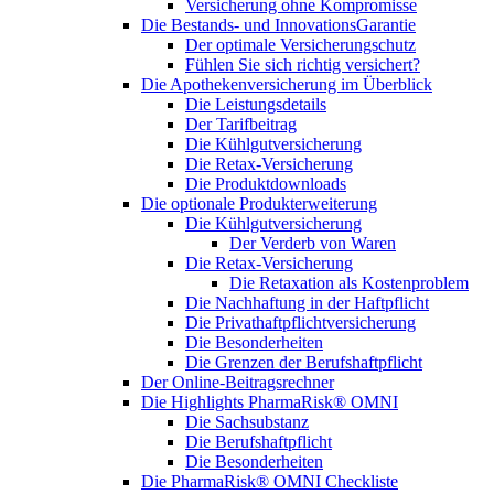
Versicherung ohne Kompromisse
Die Bestands- und InnovationsGarantie
Der optimale Versicherungschutz
Fühlen Sie sich richtig versichert?
Die Apothekenversicherung im Überblick
Die Leistungsdetails
Der Tarifbeitrag
Die Kühlgutversicherung
Die Retax-Versicherung
Die Produktdownloads
Die optionale Produkterweiterung
Die Kühlgutversicherung
Der Verderb von Waren
Die Retax-Versicherung
Die Retaxation als Kostenproblem
Die Nachhaftung in der Haftpflicht
Die Privathaftpflichtversicherung
Die Besonderheiten
Die Grenzen der Berufshaftpflicht
Der Online-Beitragsrechner
Die Highlights PharmaRisk® OMNI
Die Sachsubstanz
Die Berufshaftpflicht
Die Besonderheiten
Die PharmaRisk® OMNI Checkliste