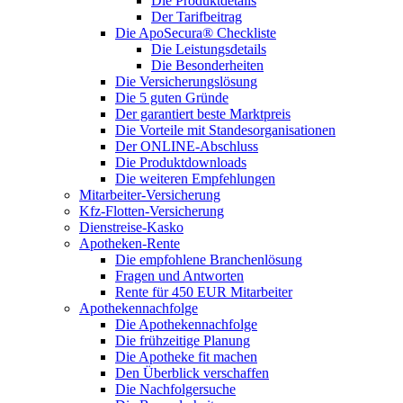
Die Produktdetails
Der Tarifbeitrag
Die ApoSecura® Checkliste
Die Leistungsdetails
Die Besonderheiten
Die Versicherungslösung
Die 5 guten Gründe
Der garantiert beste Marktpreis
Die Vorteile mit Standesorganisationen
Der ONLINE-Abschluss
Die Produktdownloads
Die weiteren Empfehlungen
Mitarbeiter-Versicherung
Kfz-Flotten-Versicherung
Dienstreise-Kasko
Apotheken-Rente
Die empfohlene Branchenlösung
Fragen und Antworten
Rente für 450 EUR Mitarbeiter
Apothekennachfolge
Die Apothekennachfolge
Die frühzeitige Planung
Die Apotheke fit machen
Den Überblick verschaffen
Die Nachfolgersuche