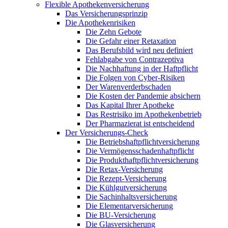
Flexible Apothekenversicherung
Das Versicherungsprinzip
Die Apothekenrisiken
Die Zehn Gebote
Die Gefahr einer Retaxation
Das Berufsbild wird neu definiert
Fehlabgabe von Contrazeptiva
Die Nachhaftung in der Haftpflicht
Die Folgen von Cyber-Risiken
Der Warenverderbschaden
Die Kosten der Pandemie absichern
Das Kapital Ihrer Apotheke
Das Restrisiko im Apothekenbetrieb
Der Pharmazierat ist entscheidend
Der Versicherungs-Check
Die Betriebshaftpflichtversicherung
Die Vermögensschadenhaftpflicht
Die Produkthaftpflichtversicherung
Die Retax-Versicherung
Die Rezept-Versicherung
Die Kühlgutversicherung
Die Sachinhaltsversicherung
Die Elementarversicherung
Die BU-Versicherung
Die Glasversicherung