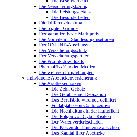
Die Besonderheiten
Die Versicherungslösung
Die Leistungsdetails
Die Besonderheiten
Die Differenzdeckung
Die 5 guten Gründe
Der garantiert beste Marktpreis
Die Vorteile mit Standesorganisationen
Der ONLINE-Abschluss
Der Versicherungsschutz
Der Versicherungspartner
Die Produktdownloads
PharmaRisk® in den Medien
Die weiteren Empfehlungen
Individuelle Apothekenversicherung
Die Apothekenrisiken
Die Zehn Gebote
Die Gefahr einer Retaxation
Das Berufsbild wird neu definiert
Fehlabgabe von Contrazeptiva
Die Nachhaftung in der Haftpflicht
Die Folgen von Cyber-Risiken
Der Warenverderbschaden
Die Kosten der Pandemie absichern
Das Kapital Ihrer Apotheke