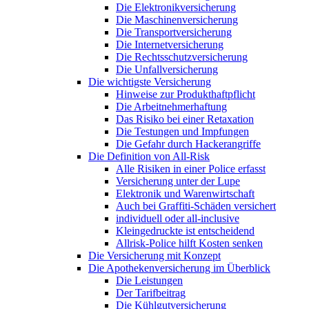
Die Elektronikversicherung
Die Maschinenversicherung
Die Transportversicherung
Die Internetversicherung
Die Rechtsschutzversicherung
Die Unfallversicherung
Die wichtigste Versicherung
Hinweise zur Produkthaftpflicht
Die Arbeitnehmerhaftung
Das Risiko bei einer Retaxation
Die Testungen und Impfungen
Die Gefahr durch Hackerangriffe
Die Definition von All-Risk
Alle Risiken in einer Police erfasst
Versicherung unter der Lupe
Elektronik und Warenwirtschaft
Auch bei Graffiti-Schäden versichert
individuell oder all-inclusive
Kleingedruckte ist entscheidend
Allrisk-Police hilft Kosten senken
Die Versicherung mit Konzept
Die Apothekenversicherung im Überblick
Die Leistungen
Der Tarifbeitrag
Die Kühlgutversicherung