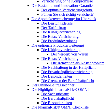
Versicherung ohne Kompromisse
Die Bestands- und InnovationsGarantie
Der optimale Versicherungschutz
Fühlen Sie sich richtig versichert?
Die Apothekenversicherung im Überblick
Die Leistungsdetails
Der Tarifbeitrag
Die Kühlgutversicherung
Die Retax-Versicherung
Die Produktdownloads
Die optionale Produkterweiterung
Die Kühlgutversicherung
Der Verderb von Waren
Die Retax-Versicherung
Die Retaxation als Kostenproblem
Die Nachhaftung in der Haftpflicht
Die Privathaftpflichtversicherung
Die Besonderheiten
Die Grenzen der Berufshaftpflicht
Der Online-Beitragsrechner
Die Highlights PharmaRisk® OMNI
Die Sachsubstanz
Die Berufshaftpflicht
Die Besonderheiten
Die PharmaRisk® OMNI Checkliste