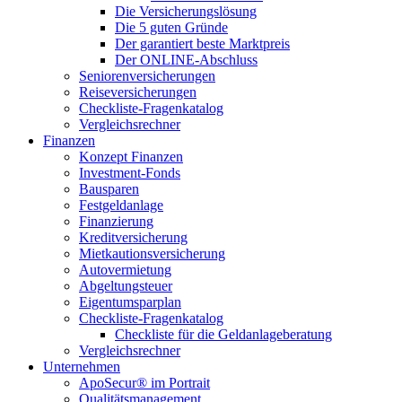
Die Versicherungslösung
Die 5 guten Gründe
Der garantiert beste Marktpreis
Der ONLINE-Abschluss
Seniorenversicherungen
Reiseversicherungen
Checkliste-Fragenkatalog
Vergleichsrechner
Finanzen
Konzept Finanzen
Investment-Fonds
Bausparen
Festgeldanlage
Finanzierung
Kreditversicherung
Mietkautionsversicherung
Autovermietung
Abgeltungsteuer
Eigentumsparplan
Checkliste-Fragenkatalog
Checkliste für die Geldanlageberatung
Vergleichsrechner
Unternehmen
ApoSecur® im Portrait
Qualitätsmanagement