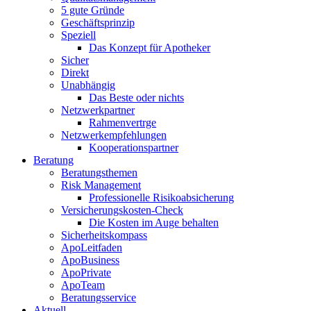
5 gute Gründe
Geschäftsprinzip
Speziell
Das Konzept für Apotheker
Sicher
Direkt
Unabhängig
Das Beste oder nichts
Netzwerkpartner
Rahmenvertrge
Netzwerkempfehlungen
Kooperationspartner
Beratung
Beratungsthemen
Risk Management
Professionelle Risikoabsicherung
Versicherungskosten-Check
Die Kosten im Auge behalten
Sicherheitskompass
ApoLeitfaden
ApoBusiness
ApoPrivate
ApoTeam
Beratungsservice
Aktuell