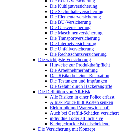
Die Retax-Versicherung
Die Kühlgutversicherung
Die Sachinhaltsversicherung
Die Elementarversicherung
Die BU-Versicherung
Die Glasversicherung
Die Maschinenversicherung
Die Transportversicherung
Die Internetversicherung
Die Unfallversicherung
Die Rechtsschutzversicherung
Die wichtigste Versicherung
Hinweise zur Produkthaftpflicht
Die Arbeitnehmerhaftung
Das Risiko bei einer Retaxation
Die Testungen und Impfungen
Die Gefahr durch Hackerangriffe
Die Definition von All-Risk
Alle Risiken in einer Police erfasst
Allrisk-Police hilft Kosten senken
Elektronik und Warenwirtschaft
Auch bei Graffiti-Schäden versichert
individuell oder all-inclusive
Kleingedruckte ist entscheidend
Die Versicherung mit Konzept