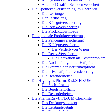
Kleingedruckte ist entscheidend
Auch bei Graffiti-Schäden versichert
Die Apothekenversicherung im Überblick
Die Leistungen
Der Tarifbeitrag
Die Kühlgutversicherung
Die Retax-Versicherung
Die Produktdownloads
Die optionale Produkterweiterung
Die Pandemieversicherung
Die Kühlgutversicherung
Der Verderb von Waren
Die Retax-Versicherung
Die Retaxation als Kostenproblem
Die Nachhaftung in der Haftpflicht
Die Grenzen der Berufshaftpflicht
Die Privathaftpflichtversicherung
Die Besonderheiten
Die Highlights PharmaRisk® FIXUM
Die Sachsubstanz
Die Berufshaftpflicht
Die Besonderheiten
Die PharmaRisk® FIXUM Checkliste
Das Deckungskonzept
Die Leistungsdetails