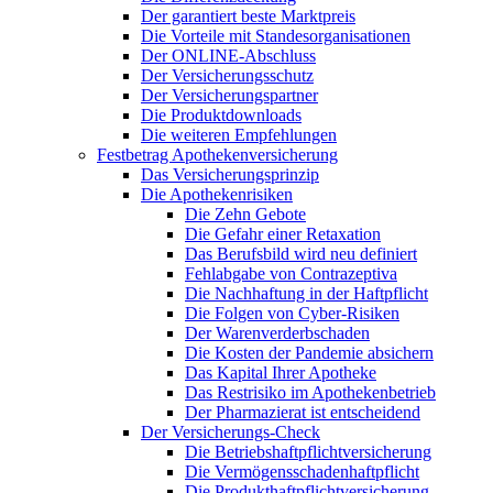
Der garantiert beste Marktpreis
Die Vorteile mit Standesorganisationen
Der ONLINE-Abschluss
Der Versicherungsschutz
Der Versicherungspartner
Die Produktdownloads
Die weiteren Empfehlungen
Festbetrag Apothekenversicherung
Das Versicherungsprinzip
Die Apothekenrisiken
Die Zehn Gebote
Die Gefahr einer Retaxation
Das Berufsbild wird neu definiert
Fehlabgabe von Contrazeptiva
Die Nachhaftung in der Haftpflicht
Die Folgen von Cyber-Risiken
Der Warenverderbschaden
Die Kosten der Pandemie absichern
Das Kapital Ihrer Apotheke
Das Restrisiko im Apothekenbetrieb
Der Pharmazierat ist entscheidend
Der Versicherungs-Check
Die Betriebshaftpflichtversicherung
Die Vermögensschadenhaftpflicht
Die Produkthaftpflichtversicherung