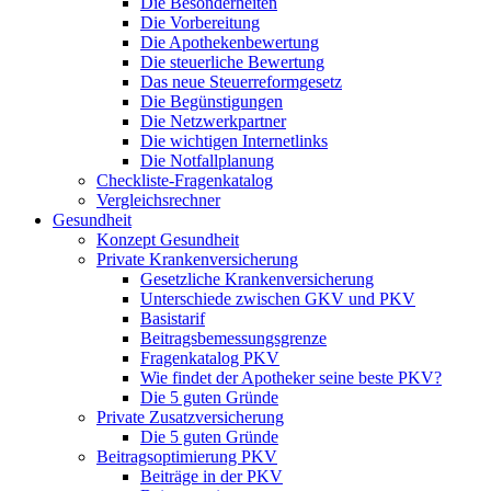
Die Besonderheiten
Die Vorbereitung
Die Apothekenbewertung
Die steuerliche Bewertung
Das neue Steuerreformgesetz
Die Begünstigungen
Die Netzwerkpartner
Die wichtigen Internetlinks
Die Notfallplanung
Checkliste-Fragenkatalog
Vergleichsrechner
Gesundheit
Konzept Gesundheit
Private Krankenversicherung
Gesetzliche Krankenversicherung
Unterschiede zwischen GKV und PKV
Basistarif
Beitragsbemessungsgrenze
Fragenkatalog PKV
Wie findet der Apotheker seine beste PKV?
Die 5 guten Gründe
Private Zusatzversicherung
Die 5 guten Gründe
Beitragsoptimierung PKV
Beiträge in der PKV