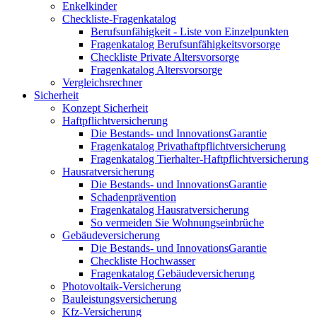
Enkelkinder
Checkliste-Fragenkatalog
Berufsunfähigkeit - Liste von Einzelpunkten
Fragenkatalog Berufsunfähigkeitsvorsorge
Checkliste Private Altersvorsorge
Fragenkatalog Altersvorsorge
Vergleichsrechner
Sicherheit
Konzept Sicherheit
Haftpflichtversicherung
Die Bestands- und InnovationsGarantie
Fragenkatalog Privathaftpflichtversicherung
Fragenkatalog Tierhalter-Haftpflichtversicherung
Hausratversicherung
Die Bestands- und InnovationsGarantie
Schadenprävention
Fragenkatalog Hausratversicherung
So vermeiden Sie Wohnungseinbrüche
Gebäudeversicherung
Die Bestands- und InnovationsGarantie
Checkliste Hochwasser
Fragenkatalog Gebäudeversicherung
Photovoltaik-Versicherung
Bauleistungsversicherung
Kfz-Versicherung