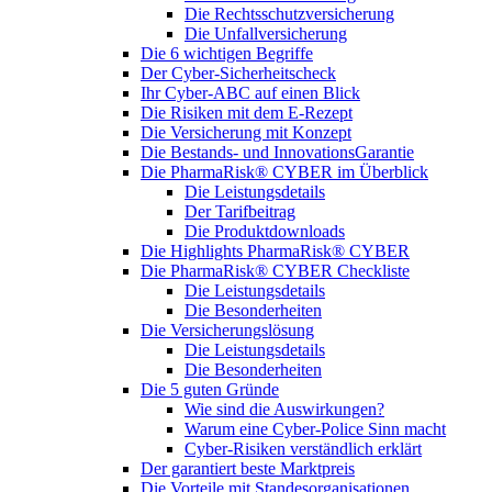
Die Rechtsschutzversicherung
Die Unfallversicherung
Die 6 wichtigen Begriffe
Der Cyber-Sicher­heits­check
Ihr Cyber-ABC auf einen Blick
Die Risiken mit dem E-Rezept
Die Versicherung mit Konzept
Die Bestands- und InnovationsGarantie
Die PharmaRisk® CYBER im Überblick
Die Leistungsdetails
Der Tarifbeitrag
Die Produktdownloads
Die Highlights PharmaRisk® CYBER
Die PharmaRisk® CYBER Checkliste
Die Leistungsdetails
Die Besonderheiten
Die Versicherungslösung
Die Leistungsdetails
Die Besonderheiten
Die 5 guten Gründe
Wie sind die Auswirkungen?
Warum eine Cyber-Police Sinn macht
Cyber-Risiken verständlich erklärt
Der garantiert beste Marktpreis
Die Vorteile mit Standesorganisationen