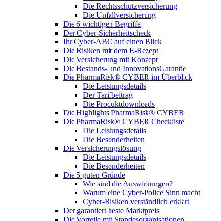
Die Rechtsschutzversicherung
Die Unfallversicherung
Die 6 wichtigen Begriffe
Der Cyber-Sicher­heits­check
Ihr Cyber-ABC auf einen Blick
Die Risiken mit dem E-Rezept
Die Versicherung mit Konzept
Die Bestands- und InnovationsGarantie
Die PharmaRisk® CYBER im Überblick
Die Leistungsdetails
Der Tarifbeitrag
Die Produktdownloads
Die Highlights PharmaRisk® CYBER
Die PharmaRisk® CYBER Checkliste
Die Leistungsdetails
Die Besonderheiten
Die Versicherungslösung
Die Leistungsdetails
Die Besonderheiten
Die 5 guten Gründe
Wie sind die Auswirkungen?
Warum eine Cyber-Police Sinn macht
Cyber-Risiken verständlich erklärt
Der garantiert beste Marktpreis
Die Vorteile mit Standesorganisationen