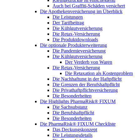
Kleingedruckte ist entscheidend
Auch bei Graffiti-Schäden versichert
Die Apothekenversicherung im Überblick
Die Leistungen
Der Tarifbeitrag
Die Kühlgutversicherung
Die Retax-Versicherung
Die Produktdownloads
Die optionale Produkterweiterung
Die Pandemieversicherung
Die Kühlgutversicherung
Der Verderb von Waren
Die Retax-Versicherung
Die Retaxation als Kostenproblem
Die Nachhaftung in der Haftpflicht
Die Grenzen der Berufshaftpflicht
Die Privathaftpflichtversicherung
Die Besonderheiten
Die Highlights PharmaRisk® FIXUM
Die Sachsubstanz
Die Berufshaftpflicht
Die Besonderheiten
Die PharmaRisk® FIXUM Checkliste
Das Deckungskonzept
Die Leistungsdetails