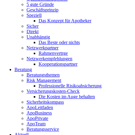
5 gute Gründe
Geschäftsprinzip
Speziell
Das Konzept für Apotheker
Sicher
Direkt
Unabhängig
Das Beste oder nichts
Netzwerkpartner
Rahmenvertrge
Netzwerkempfehlungen
Kooperationspartner
Beratung
Beratungsthemen
Risk Management
Professionelle Risikoabsicherung
Versicherungskosten-Check
Die Kosten im Auge behalten
Sicherheitskompass
ApoLeitfaden
ApoBusiness
ApoPrivate
ApoTeam
Beratungsservice
Aktuell