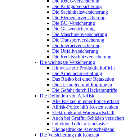
Die Retax-Versicherung
Die Kühlgutversicherung
Die Sachinhaltsversicherung
Die Elementarversicherung
Die BU-Versicherung
Die Glasversicherung
Die Maschinenversicherung
Die Transportversicherung
Die Internetversicherung
Die Unfallversicherung
Die Rechtsschutzversicherung
Die wichtigste Versicherung
Hinweise zur Produkthaftpflicht
Die Arbeitnehmerhaftung
Das Risiko bei einer Retaxation
Die Testungen und Impfungen
Die Gefahr durch Hackerangriffe
Die Definition von All-Risk
Alle Risiken in einer Police erfasst
Allrisk-Police hilft Kosten senken
Elektronik und Warenwirtschaft
Auch bei Graffiti-Schäden versichert
individuell oder all-inclusive
Kleingedruckte ist entscheidend
Die Versicherung mit Konzept