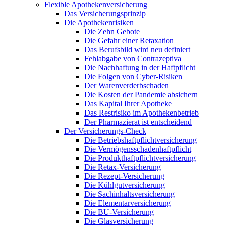
Flexible Apothekenversicherung
Das Versicherungsprinzip
Die Apothekenrisiken
Die Zehn Gebote
Die Gefahr einer Retaxation
Das Berufsbild wird neu definiert
Fehlabgabe von Contrazeptiva
Die Nachhaftung in der Haftpflicht
Die Folgen von Cyber-Risiken
Der Warenverderbschaden
Die Kosten der Pandemie absichern
Das Kapital Ihrer Apotheke
Das Restrisiko im Apothekenbetrieb
Der Pharmazierat ist entscheidend
Der Versicherungs-Check
Die Betriebshaftpflichtversicherung
Die Vermögensschadenhaftpflicht
Die Produkthaftpflichtversicherung
Die Retax-Versicherung
Die Rezept-Versicherung
Die Kühlgutversicherung
Die Sachinhaltsversicherung
Die Elementarversicherung
Die BU-Versicherung
Die Glasversicherung