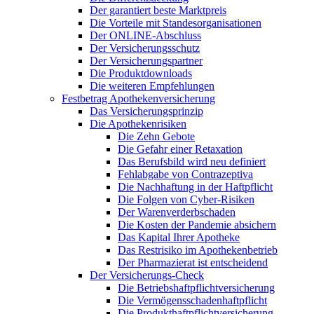
Der garantiert beste Marktpreis
Die Vorteile mit Standesorganisationen
Der ONLINE-Abschluss
Der Versicherungsschutz
Der Versicherungspartner
Die Produktdownloads
Die weiteren Empfehlungen
Festbetrag Apothekenversicherung
Das Versicherungsprinzip
Die Apothekenrisiken
Die Zehn Gebote
Die Gefahr einer Retaxation
Das Berufsbild wird neu definiert
Fehlabgabe von Contrazeptiva
Die Nachhaftung in der Haftpflicht
Die Folgen von Cyber-Risiken
Der Warenverderbschaden
Die Kosten der Pandemie absichern
Das Kapital Ihrer Apotheke
Das Restrisiko im Apothekenbetrieb
Der Pharmazierat ist entscheidend
Der Versicherungs-Check
Die Betriebshaftpflichtversicherung
Die Vermögensschadenhaftpflicht
Die Produkthaftpflichtversicherung