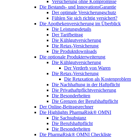
Versicherung ohne Kompromisse
Die Bestands- und InnovationsGarantie
Der optimale Versicherungschutz
Fühlen Sie sich richtig versichert?
Die Apothekenversicherung im Überblick
Die Leistungsdetails
Der Tarifbeitrag
Die Kühlgutversicherung
Die Retax-Versicherung
Die Produktdownloads
Die optionale Produkterweiterung
Die Kühlgutversicherung
Der Verderb von Waren
Die Retax-Versicherung
Die Retaxation als Kostenproblem
Die Nachhaftung in der Haftpflicht
Die Privathaftpflichtversicherung
Die Besonderheiten
Die Grenzen der Berufshaftpflicht
Der Online-Beitragsrechner
Die Highlights PharmaRisk® OMNI
Die Sachsubstanz
Die Berufshaftpflicht
Die Besonderheiten
Die PharmaRisk® OMNI Checkliste