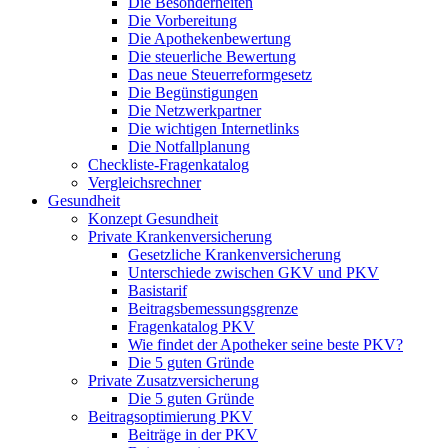
Die Besonderheiten
Die Vorbereitung
Die Apothekenbewertung
Die steuerliche Bewertung
Das neue Steuerreformgesetz
Die Begünstigungen
Die Netzwerkpartner
Die wichtigen Internetlinks
Die Notfallplanung
Checkliste-Fragenkatalog
Vergleichsrechner
Gesundheit
Konzept Gesundheit
Private Krankenversicherung
Gesetzliche Krankenversicherung
Unterschiede zwischen GKV und PKV
Basistarif
Beitragsbemessungsgrenze
Fragenkatalog PKV
Wie findet der Apotheker seine beste PKV?
Die 5 guten Gründe
Private Zusatzversicherung
Die 5 guten Gründe
Beitragsoptimierung PKV
Beiträge in der PKV