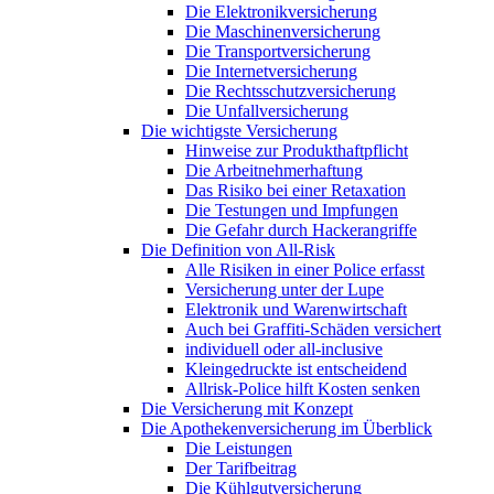
Die Elektronikversicherung
Die Maschinenversicherung
Die Transportversicherung
Die Internetversicherung
Die Rechtsschutzversicherung
Die Unfallversicherung
Die wichtigste Versicherung
Hinweise zur Produkthaftpflicht
Die Arbeitnehmerhaftung
Das Risiko bei einer Retaxation
Die Testungen und Impfungen
Die Gefahr durch Hackerangriffe
Die Definition von All-Risk
Alle Risiken in einer Police erfasst
Versicherung unter der Lupe
Elektronik und Warenwirtschaft
Auch bei Graffiti-Schäden versichert
individuell oder all-inclusive
Kleingedruckte ist entscheidend
Allrisk-Police hilft Kosten senken
Die Versicherung mit Konzept
Die Apothekenversicherung im Überblick
Die Leistungen
Der Tarifbeitrag
Die Kühlgutversicherung