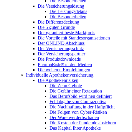
Die Besonderheiten
Die Versicherungslösung
Die Leistungsdetails
Die Besonderheiten
Die Differenzdeckung
Die 5 guten Gründe
Der garantiert beste Marktpreis
Die Vorteile mit Standesorganisationen
Der ONLINE-Abschluss
Der Versicherungsschutz
Der Versicherungspartner
Die Produktdownloads
PharmaRisk® in den Medien
Die weiteren Empfehlungen
Individuelle Apothekenversicherung
Die Apothekenrisiken
Die Zehn Gebote
Die Gefahr einer Retaxation
Das Berufsbild wird neu definiert
Fehlabgabe von Contrazeptiva
Die Nachhaftung in der Haftpflicht
Die Folgen von Cyber-Risiken
Der Warenverderbschaden
Die Kosten der Pandemie absichern
Das Kapital Ihrer Apotheke