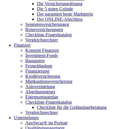
Die Versicherungslösung
Die 5 guten Gründe
Der garantiert beste Marktpreis
Der ONLINE-Abschluss
Seniorenversicherungen
Reiseversicherungen
Checkliste-Fragenkatalog
Vergleichsrechner
Finanzen
Konzept Finanzen
Investment-Fonds
Bausparen
Festgeldanlage
Finanzierung
Kreditversicherung
Mietkautionsversicherung
Autovermietung
Abgeltungsteuer
Eigentumsparplan
Checkliste-Fragenkatalog
Checkliste für die Geldanlageberatung
Vergleichsrechner
Unternehmen
ApoSecur® im Portrait
Qualitätsmanagement