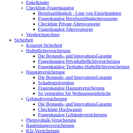
Enkelkinder
Checkliste-Fragenkatalog
Berufsunfähigkeit - Liste von Einzelpunkten
Fragenkatalog Berufsunfähigkeitsvorsorge
Checkliste Private Altersvorsorge
Fragenkatalog Altersvorsorge
Vergleichsrechner
Sicherheit
Konzept Sicherheit
Haftpflichtversicherung
Die Bestands- und InnovationsGarantie
Fragenkatalog Privathaftpflichtversicherung
Fragenkatalog Tierhalter-Haftpflichtversicherung
Hausratversicherung
Die Bestands- und InnovationsGarantie
Schadenprävention
Fragenkatalog Hausratversicherung
So vermeiden Sie Wohnungseinbrüche
Gebäudeversicherung
Die Bestands- und InnovationsGarantie
Checkliste Hochwasser
Fragenkatalog Gebäudeversicherung
Photovoltaik-Versicherung
Bauleistungsversicherung
Kfz-Versicherung