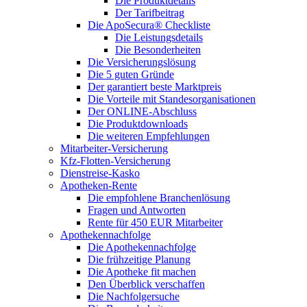
Die Produktdetails
Der Tarifbeitrag
Die ApoSecura® Checkliste
Die Leistungsdetails
Die Besonderheiten
Die Versicherungslösung
Die 5 guten Gründe
Der garantiert beste Marktpreis
Die Vorteile mit Standesorganisationen
Der ONLINE-Abschluss
Die Produktdownloads
Die weiteren Empfehlungen
Mitarbeiter-Versicherung
Kfz-Flotten-Versicherung
Dienstreise-Kasko
Apotheken-Rente
Die empfohlene Branchenlösung
Fragen und Antworten
Rente für 450 EUR Mitarbeiter
Apothekennachfolge
Die Apothekennachfolge
Die frühzeitige Planung
Die Apotheke fit machen
Den Überblick verschaffen
Die Nachfolgersuche