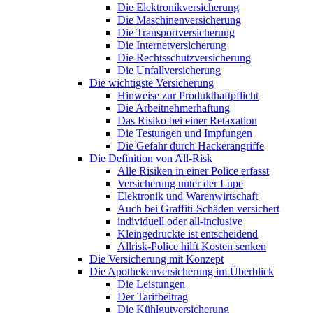
Die Elektronikversicherung
Die Maschinenversicherung
Die Transportversicherung
Die Internetversicherung
Die Rechtsschutzversicherung
Die Unfallversicherung
Die wichtigste Versicherung
Hinweise zur Produkthaftpflicht
Die Arbeitnehmerhaftung
Das Risiko bei einer Retaxation
Die Testungen und Impfungen
Die Gefahr durch Hackerangriffe
Die Definition von All-Risk
Alle Risiken in einer Police erfasst
Versicherung unter der Lupe
Elektronik und Warenwirtschaft
Auch bei Graffiti-Schäden versichert
individuell oder all-inclusive
Kleingedruckte ist entscheidend
Allrisk-Police hilft Kosten senken
Die Versicherung mit Konzept
Die Apothekenversicherung im Überblick
Die Leistungen
Der Tarifbeitrag
Die Kühlgutversicherung