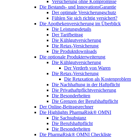
Versicherung ohne Kompromisse
Die Bestands- und InnovationsGarantie
Der optimale Versicherungschutz
Fühlen Sie sich richtig versichert?
Die Apothekenversicherung im Überblick
Die Leistungsdetails
Der Tarifbeitrag
Die Kühlgutversicherung
Die Retax-Versicherung
Die Produktdownloads
Die optionale Produkterweiterung
Die Kühlgutversicherung
Der Verderb von Waren
Die Retax-Versicherung
Die Retaxation als Kostenproblem
Die Nachhaftung in der Haftpflicht
Die Privathaftpflichtversicherung
Die Besonderheiten
Die Grenzen der Berufshaftpflicht
Der Online-Beitragsrechner
Die Highlights PharmaRisk® OMNI
Die Sachsubstanz
Die Berufshaftpflicht
Die Besonderheiten
Die PharmaRisk® OMNI Checkliste