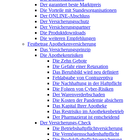
Der garantiert beste Marktpreis
Die Vorteile mit Standesorganisationen
Der ONLINE-Abschluss
Der Versicherungsschutz
Der Versicherungspartner
Die Produktdownloads
Die weiteren Empfehlungen
Festbetrag Apothekenversicherung
Das Versicherungsprinzip
Die Apothekenrisiken
Die Zehn Gebote
Die Gefahr einer Retaxation
Das Berufsbild wird neu definiert
Fehlabgabe von Contrazeptiva
Die Nachhaftung in der Haftpflicht
Die Folgen von Cyber-Risiken
Der Warenverderbschaden
Die Kosten der Pandemie absichern
Das Kapital Ihrer Apotheke
Das Restrisiko im Apothekenbetrieb
Der Pharmazierat ist entscheidend
Der Versicherungs-Check
Die Betriebshaftpflichtversicherung
Die Vermögensschadenhaftpflicht
Die Produkthaftpflichtversicherung