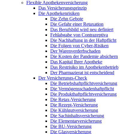
Flexible Apothekenversicherung
Das Versicherungsprinzip
Die Apothekenrisiken
Die Zehn Gebote
Die Gefahr einer Retaxation
Das Berufsbild wird neu definiert
Fehlabgabe von Contrazeptiva
Die Nachhaftung in der Haftpflicht
Die Folgen von Cyber-Risiken
Der Warenverderbschaden
Die Kosten der Pandemie absichern
Das Kapital Ihrer Apotheke
Das Restrisiko im Apothekenbetrieb
Der Pharmazierat ist entscheidend
Der Versicherungs-Check
Die Betriebshaftpflichtversicherung
Die Vermögensschadenhaftpflicht
Die Produkthaftpflichtversicherung
Die Retax-Versicherung
Die Rezept-Versicherung
Die Kühlgutversicherung
Die Sachinhaltsversicherung
Die Elementarversicherung
Die BU-Versicherung
Die Glasversicherung