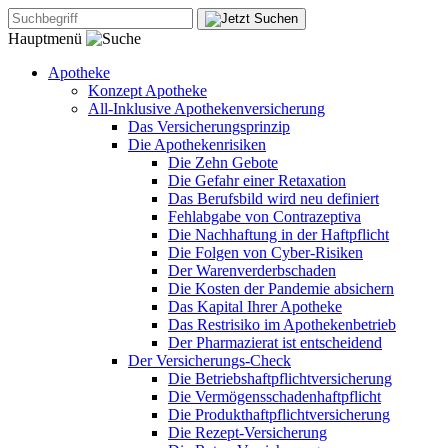
Hauptmenü
Apotheke
Konzept Apotheke
All-Inklusive Apothekenversicherung
Das Versicherungsprinzip
Die Apothekenrisiken
Die Zehn Gebote
Die Gefahr einer Retaxation
Das Berufsbild wird neu definiert
Fehlabgabe von Contrazeptiva
Die Nachhaftung in der Haftpflicht
Die Folgen von Cyber-Risiken
Der Warenverderbschaden
Die Kosten der Pandemie absichern
Das Kapital Ihrer Apotheke
Das Restrisiko im Apothekenbetrieb
Der Pharmazierat ist entscheidend
Der Versicherungs-Check
Die Betriebshaftpflichtversicherung
Die Vermögensschadenhaftpflicht
Die Produkthaftpflichtversicherung
Die Rezept-Versicherung