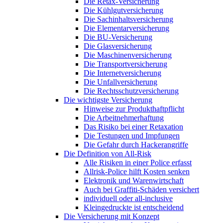
Die Retax-Versicherung
Die Kühlgutversicherung
Die Sachinhaltsversicherung
Die Elementarversicherung
Die BU-Versicherung
Die Glasversicherung
Die Maschinenversicherung
Die Transportversicherung
Die Internetversicherung
Die Unfallversicherung
Die Rechtsschutzversicherung
Die wichtigste Versicherung
Hinweise zur Produkthaftpflicht
Die Arbeitnehmerhaftung
Das Risiko bei einer Retaxation
Die Testungen und Impfungen
Die Gefahr durch Hackerangriffe
Die Definition von All-Risk
Alle Risiken in einer Police erfasst
Allrisk-Police hilft Kosten senken
Elektronik und Warenwirtschaft
Auch bei Graffiti-Schäden versichert
individuell oder all-inclusive
Kleingedruckte ist entscheidend
Die Versicherung mit Konzept