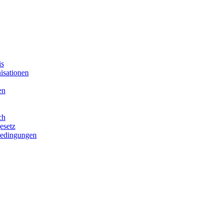
is
isationen
en
ch
esetz
bedingungen