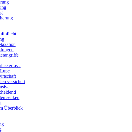
erung
rung
ng
cherung
g
ftpflicht
ng
etaxation
pfungen
erangriffe
lice erfasst
 Lupe
irtschaft
den versichert
lusive
scheidend
sten senken
t
im Überblick
ng
g