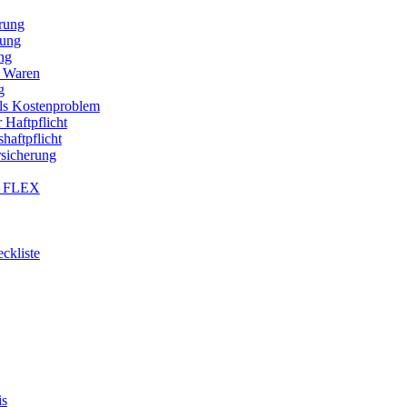
erung
rung
ng
n Waren
g
als Kostenproblem
 Haftpflicht
haftpflicht
rsicherung
® FLEX
kliste
is