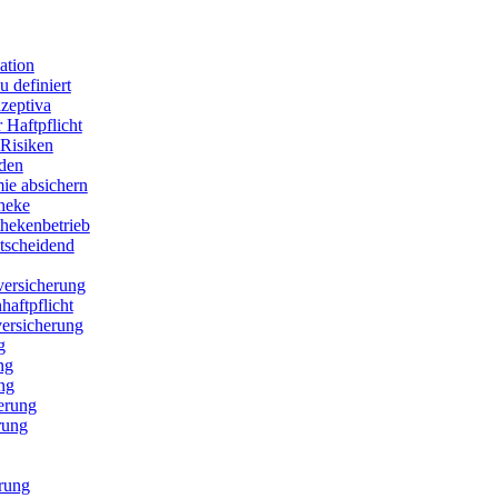
ation
 definiert
zeptiva
 Haftpflicht
Risiken
den
ie absichern
theke
thekenbetrieb
ntscheidend
versicherung
aftpflicht
versicherung
g
ng
ng
erung
rung
erung