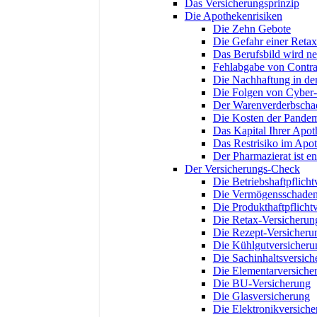
Das Versicherungsprinzip
Die Apothekenrisiken
Die Zehn Gebote
Die Gefahr einer Retax
Das Berufsbild wird neu
Fehlabgabe von Contra
Die Nachhaftung in der
Die Folgen von Cyber-
Der Warenverderbscha
Die Kosten der Pandem
Das Kapital Ihrer Apo
Das Restrisiko im Apo
Der Pharmazierat ist e
Der Versicherungs-Check
Die Betriebshaftpflicht
Die Vermögensschadenh
Die Produkthaftpflicht
Die Retax-Versicherun
Die Rezept-Versicheru
Die Kühlgutversicheru
Die Sachinhaltsversich
Die Elementarversiche
Die BU-Versicherung
Die Glasversicherung
Die Elektronikversich