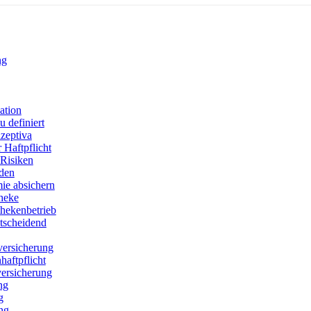
ng
ation
 definiert
zeptiva
 Haftpflicht
Risiken
den
ie absichern
theke
thekenbetrieb
ntscheidend
versicherung
aftpflicht
versicherung
ng
g
ng