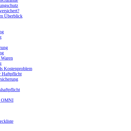
nsGarantie
rungschutz
versichert?
im Überblick
ng
g
erung
ng
n Waren
g
als Kostenproblem
 Haftpflicht
rsicherung
haftpflicht
k® OMNI
ckliste