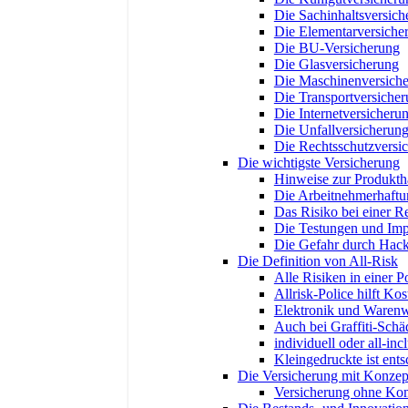
Die Sachinhaltsversich
Die Elementarversiche
Die BU-Versicherung
Die Glasversicherung
Die Maschinenversich
Die Transportversiche
Die Internetversicheru
Die Unfallversicherun
Die Rechtsschutzversi
Die wichtigste Versicherung
Hinweise zur Produktha
Die Arbeitnehmerhaftu
Das Risiko bei einer R
Die Testungen und Im
Die Gefahr durch Hack
Die Definition von All-Risk
Alle Risiken in einer Po
Allrisk-Police hilft Ko
Elektronik und Warenw
Auch bei Graffiti-Schä
individuell oder all-inc
Kleingedruckte ist ent
Die Versicherung mit Konzep
Versicherung ohne Ko