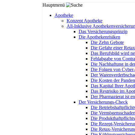
Hauptmenü
Apotheke
Konzept Apotheke
All-Inklusive Apothekenversicheru
Das Versicherungsprinzip
Die Apothekenrisiken
Die Zehn Gebote
Die Gefahr einer Retax
Das Berufsbild wird neu
Fehlabgabe von Contra
Die Nachhaftung in der
Die Folgen von Cyber-
Der Warenverderbscha
Die Kosten der Pandem
Das Kapital Ihrer Apo
Das Restrisiko im Apo
Der Pharmazierat ist e
Der Versicherungs-Check
Die Betriebshaftpflicht
Die Vermögensschadenh
Die Produkthaftpflicht
Die Rezept-Versicheru
Die Retax-Versicherun
Die Kühlgutversicheru