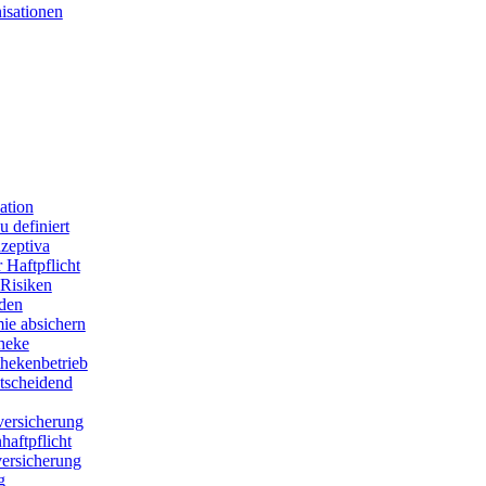
isationen
ation
 definiert
zeptiva
 Haftpflicht
Risiken
den
ie absichern
theke
thekenbetrieb
ntscheidend
versicherung
aftpflicht
versicherung
g