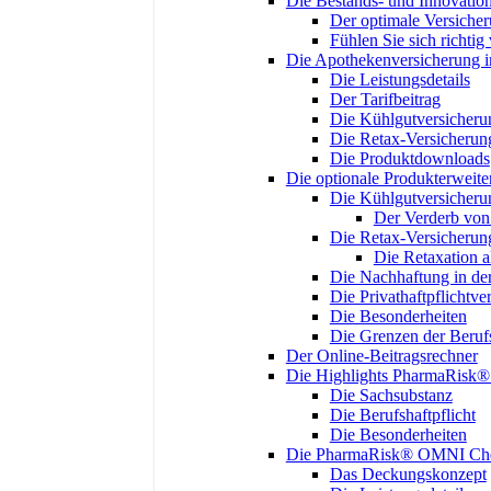
Die Bestands- und Innovatio
Der optimale Versiche
Fühlen Sie sich richtig 
Die Apothekenversicherung 
Die Leistungsdetails
Der Tarifbeitrag
Die Kühlgutversicheru
Die Retax-Versicherun
Die Produktdownloads
Die optionale Produkterweit
Die Kühlgutversicheru
Der Verderb vo
Die Retax-Versicherun
Die Retaxation 
Die Nachhaftung in der
Die Privathaftpflichtve
Die Besonderheiten
Die Grenzen der Berufs
Der Online-Beitragsrechner
Die Highlights PharmaRis
Die Sachsubstanz
Die Berufshaftpflicht
Die Besonderheiten
Die PharmaRisk® OMNI Che
Das Deckungskonzept