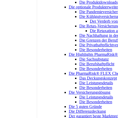
Die Produktdownloads
Die optionale Produkterweit
Die Pandemieversiche
Die Kühlgutversicheru
Der Verderb vo
Die Retax-Versicherun
Die Retaxation 
Die Nachhaftung in der
Die Grenzen der Berufs
Die Privathaftpflichtve
Die Besonderheiten
Die Highlights PharmaRisk
Die Sachsubstanz
Die Berufshaftpflicht
Die Besonderheiten
Die PharmaRisk® FLEX Chec
Das Deckungskonzept
Die Leistungsdetails
Die Besonderheiten
Die Versicherungslösung
Die Leistungsdetails
Die Besonderheiten
Die 5 guten Gründe
Die Differenzdeckung
Der garantiert beste Marktpre