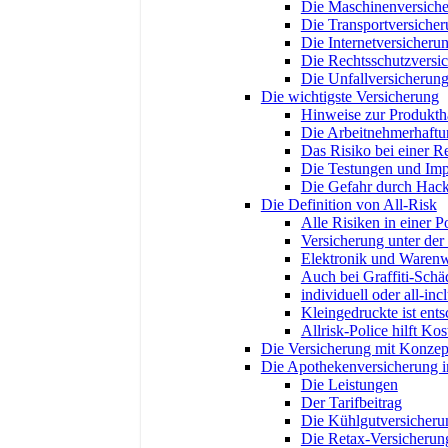
Die Maschinenversich
Die Transportversiche
Die Internetversicheru
Die Rechtsschutzversi
Die Unfallversicherun
Die wichtigste Versicherung
Hinweise zur Produktha
Die Arbeitnehmerhaftu
Das Risiko bei einer R
Die Testungen und Im
Die Gefahr durch Hack
Die Definition von All-Risk
Alle Risiken in einer Po
Versicherung unter der
Elektronik und Warenw
Auch bei Graffiti-Schä
individuell oder all-inc
Kleingedruckte ist ent
Allrisk-Police hilft Ko
Die Versicherung mit Konzep
Die Apothekenversicherung 
Die Leistungen
Der Tarifbeitrag
Die Kühlgutversicheru
Die Retax-Versicherun