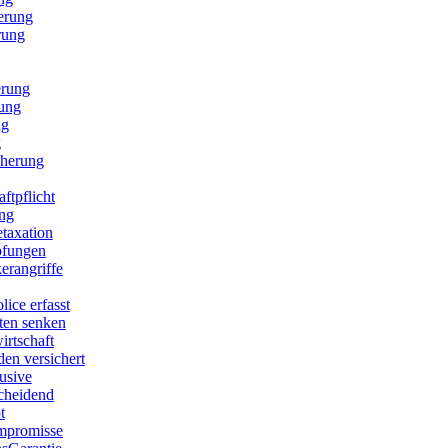
erung
rung
erung
rung
ng
g
cherung
ftpflicht
ng
etaxation
pfungen
erangriffe
lice erfasst
sten senken
irtschaft
den versichert
lusive
scheidend
t
mpromisse