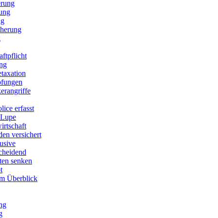
erung
rung
ng
cherung
g
ftpflicht
ng
etaxation
pfungen
erangriffe
lice erfasst
 Lupe
irtschaft
den versichert
lusive
scheidend
sten senken
t
im Überblick
ng
g