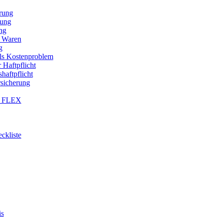
erung
rung
ng
n Waren
g
als Kostenproblem
 Haftpflicht
haftpflicht
rsicherung
® FLEX
kliste
is