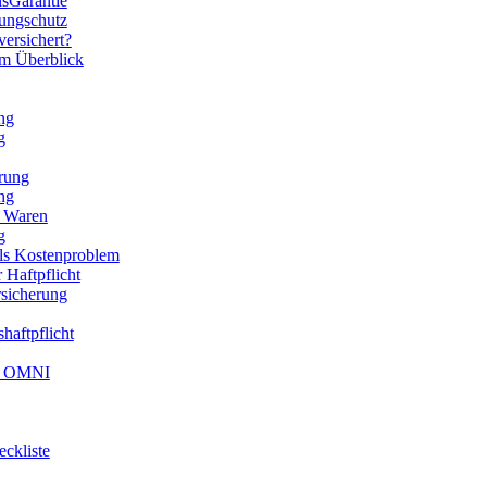
nsGarantie
rungschutz
versichert?
im Überblick
ng
g
erung
ng
n Waren
g
als Kostenproblem
 Haftpflicht
rsicherung
haftpflicht
k® OMNI
ckliste