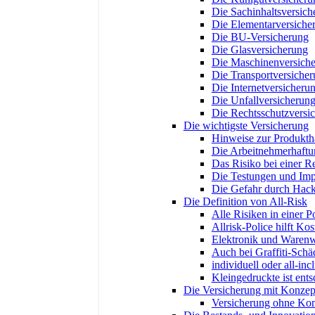
Die Sachinhaltsversich
Die Elementarversiche
Die BU-Versicherung
Die Glasversicherung
Die Maschinenversich
Die Transportversiche
Die Internetversicheru
Die Unfallversicherun
Die Rechtsschutzversi
Die wichtigste Versicherung
Hinweise zur Produktha
Die Arbeitnehmerhaftu
Das Risiko bei einer R
Die Testungen und Im
Die Gefahr durch Hack
Die Definition von All-Risk
Alle Risiken in einer Po
Allrisk-Police hilft Ko
Elektronik und Warenw
Auch bei Graffiti-Schä
individuell oder all-inc
Kleingedruckte ist ent
Die Versicherung mit Konzep
Versicherung ohne Ko