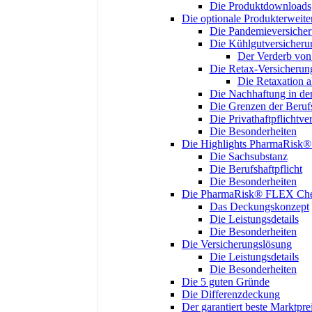
Die Produktdownloads
Die optionale Produkterweit
Die Pandemieversiche
Die Kühlgutversicheru
Der Verderb vo
Die Retax-Versicherun
Die Retaxation 
Die Nachhaftung in der
Die Grenzen der Berufs
Die Privathaftpflichtve
Die Besonderheiten
Die Highlights PharmaRisk
Die Sachsubstanz
Die Berufshaftpflicht
Die Besonderheiten
Die PharmaRisk® FLEX Chec
Das Deckungskonzept
Die Leistungsdetails
Die Besonderheiten
Die Versicherungslösung
Die Leistungsdetails
Die Besonderheiten
Die 5 guten Gründe
Die Differenzdeckung
Der garantiert beste Marktpre