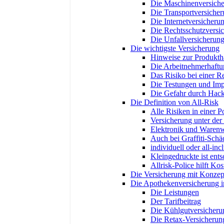
Die Maschinenversich
Die Transportversiche
Die Internetversicheru
Die Rechtsschutzversi
Die Unfallversicherun
Die wichtigste Versicherung
Hinweise zur Produktha
Die Arbeitnehmerhaftu
Das Risiko bei einer R
Die Testungen und Im
Die Gefahr durch Hack
Die Definition von All-Risk
Alle Risiken in einer Po
Versicherung unter der
Elektronik und Warenw
Auch bei Graffiti-Schä
individuell oder all-inc
Kleingedruckte ist ent
Allrisk-Police hilft Ko
Die Versicherung mit Konzep
Die Apothekenversicherung 
Die Leistungen
Der Tarifbeitrag
Die Kühlgutversicheru
Die Retax-Versicherun