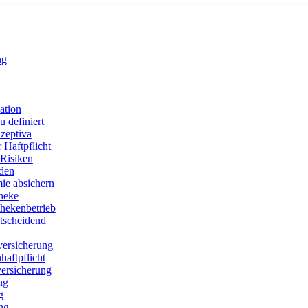
ng
ation
 definiert
zeptiva
 Haftpflicht
Risiken
den
ie absichern
theke
thekenbetrieb
ntscheidend
versicherung
aftpflicht
versicherung
ng
g
ng