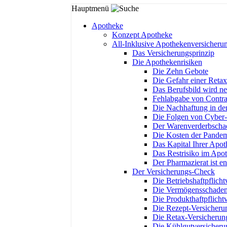
Hauptmenü
Apotheke
Konzept Apotheke
All-Inklusive Apothekenversicheru
Das Versicherungsprinzip
Die Apothekenrisiken
Die Zehn Gebote
Die Gefahr einer Retax
Das Berufsbild wird neu
Fehlabgabe von Contra
Die Nachhaftung in der
Die Folgen von Cyber-
Der Warenverderbscha
Die Kosten der Pandem
Das Kapital Ihrer Apo
Das Restrisiko im Apo
Der Pharmazierat ist e
Der Versicherungs-Check
Die Betriebshaftpflicht
Die Vermögensschadenh
Die Produkthaftpflicht
Die Rezept-Versicheru
Die Retax-Versicherun
Die Kühlgutversicheru