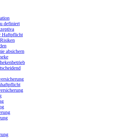
ation
 definiert
zeptiva
 Haftpflicht
Risiken
den
ie absichern
theke
thekenbetrieb
ntscheidend
versicherung
aftpflicht
versicherung
g
ng
ng
erung
rung
erung