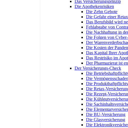
Das Versicherungsprinzip
Die Apothekenrisiken
Die Zehn Gebote
Die Gefahr einer Retax
Das Berufsbild wird neu
Fehlabgabe von Contra
Die Nachhaftung in der
Die Folgen von Cyber-
Der Warenverderbscha
Die Kosten der Pandem
Das Kapital Ihrer Apo
Das Restrisiko im Apo
Der Pharmazierat ist e
Der Versicherungs-Check
Die Betriebshaftpflicht
Die Vermögensschadenh
Die Produkthaftpflicht
Die Retax-Versicherun
Die Rezept-Versicheru
Die Kühlgutversicheru
Die Sachinhaltsversich
Die Elementarversiche
Die BU-Versicherung
Die Glasversicherung
Die Elektronikversich