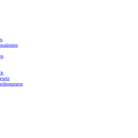
is
isationen
en
ch
esetz
bedingungen