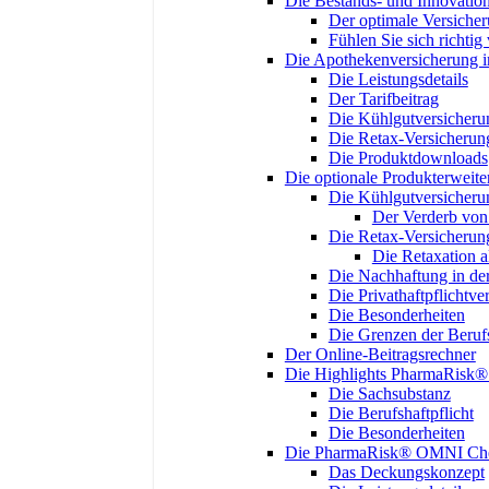
Die Bestands- und Innovatio
Der optimale Versiche
Fühlen Sie sich richtig 
Die Apothekenversicherung 
Die Leistungsdetails
Der Tarifbeitrag
Die Kühlgutversicheru
Die Retax-Versicherun
Die Produktdownloads
Die optionale Produkterweit
Die Kühlgutversicheru
Der Verderb vo
Die Retax-Versicherun
Die Retaxation 
Die Nachhaftung in der
Die Privathaftpflichtve
Die Besonderheiten
Die Grenzen der Berufs
Der Online-Beitragsrechner
Die Highlights PharmaRis
Die Sachsubstanz
Die Berufshaftpflicht
Die Besonderheiten
Die PharmaRisk® OMNI Che
Das Deckungskonzept