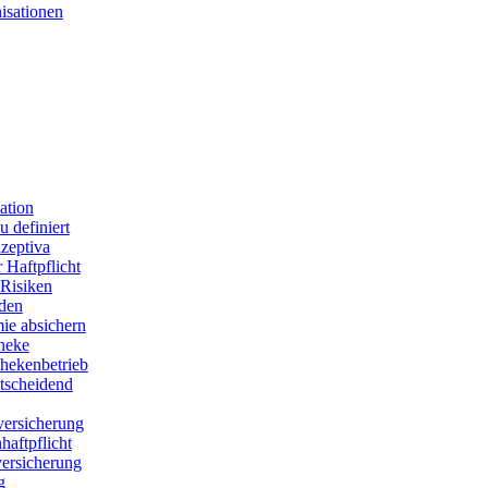
isationen
ation
 definiert
zeptiva
 Haftpflicht
Risiken
den
ie absichern
theke
thekenbetrieb
ntscheidend
versicherung
aftpflicht
versicherung
g