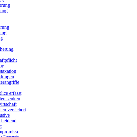
erung
rung
erung
rung
ng
g
cherung
ftpflicht
ng
etaxation
pfungen
erangriffe
lice erfasst
sten senken
irtschaft
den versichert
lusive
scheidend
t
mpromisse