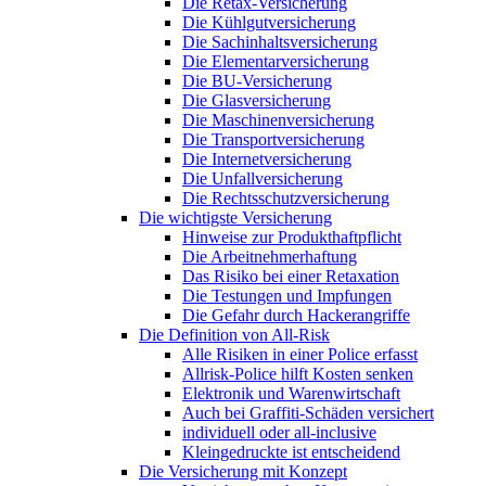
Die Retax-Versicherung
Die Kühlgutversicherung
Die Sachinhaltsversicherung
Die Elementarversicherung
Die BU-Versicherung
Die Glasversicherung
Die Maschinenversicherung
Die Transportversicherung
Die Internetversicherung
Die Unfallversicherung
Die Rechtsschutzversicherung
Die wichtigste Versicherung
Hinweise zur Produkthaftpflicht
Die Arbeitnehmerhaftung
Das Risiko bei einer Retaxation
Die Testungen und Impfungen
Die Gefahr durch Hackerangriffe
Die Definition von All-Risk
Alle Risiken in einer Police erfasst
Allrisk-Police hilft Kosten senken
Elektronik und Warenwirtschaft
Auch bei Graffiti-Schäden versichert
individuell oder all-inclusive
Kleingedruckte ist entscheidend
Die Versicherung mit Konzept