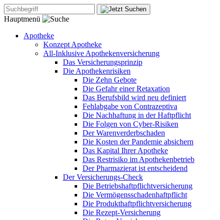
Hauptmenü
Apotheke
Konzept Apotheke
All-Inklusive Apothekenversicherung
Das Versicherungsprinzip
Die Apothekenrisiken
Die Zehn Gebote
Die Gefahr einer Retaxation
Das Berufsbild wird neu definiert
Fehlabgabe von Contrazeptiva
Die Nachhaftung in der Haftpflicht
Die Folgen von Cyber-Risiken
Der Warenverderbschaden
Die Kosten der Pandemie absichern
Das Kapital Ihrer Apotheke
Das Restrisiko im Apothekenbetrieb
Der Pharmazierat ist entscheidend
Der Versicherungs-Check
Die Betriebshaftpflichtversicherung
Die Vermögensschadenhaftpflicht
Die Produkthaftpflichtversicherung
Die Rezept-Versicherung