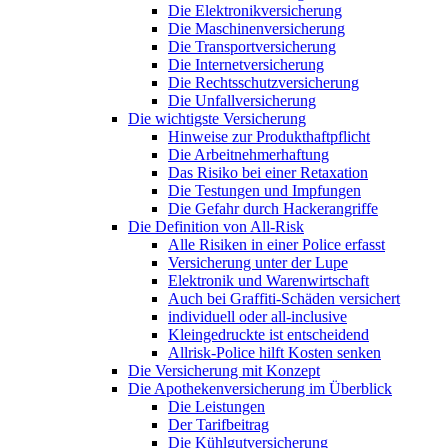
Die Elektronikversicherung
Die Maschinenversicherung
Die Transportversicherung
Die Internetversicherung
Die Rechtsschutzversicherung
Die Unfallversicherung
Die wichtigste Versicherung
Hinweise zur Produkthaftpflicht
Die Arbeitnehmerhaftung
Das Risiko bei einer Retaxation
Die Testungen und Impfungen
Die Gefahr durch Hackerangriffe
Die Definition von All-Risk
Alle Risiken in einer Police erfasst
Versicherung unter der Lupe
Elektronik und Warenwirtschaft
Auch bei Graffiti-Schäden versichert
individuell oder all-inclusive
Kleingedruckte ist entscheidend
Allrisk-Police hilft Kosten senken
Die Versicherung mit Konzept
Die Apothekenversicherung im Überblick
Die Leistungen
Der Tarifbeitrag
Die Kühlgutversicherung