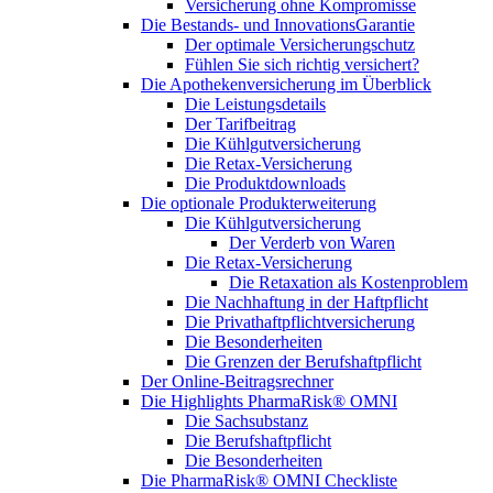
Versicherung ohne Kompromisse
Die Bestands- und InnovationsGarantie
Der optimale Versicherungschutz
Fühlen Sie sich richtig versichert?
Die Apothekenversicherung im Überblick
Die Leistungsdetails
Der Tarifbeitrag
Die Kühlgutversicherung
Die Retax-Versicherung
Die Produktdownloads
Die optionale Produkterweiterung
Die Kühlgutversicherung
Der Verderb von Waren
Die Retax-Versicherung
Die Retaxation als Kostenproblem
Die Nachhaftung in der Haftpflicht
Die Privathaftpflichtversicherung
Die Besonderheiten
Die Grenzen der Berufshaftpflicht
Der Online-Beitragsrechner
Die Highlights PharmaRisk® OMNI
Die Sachsubstanz
Die Berufshaftpflicht
Die Besonderheiten
Die PharmaRisk® OMNI Checkliste