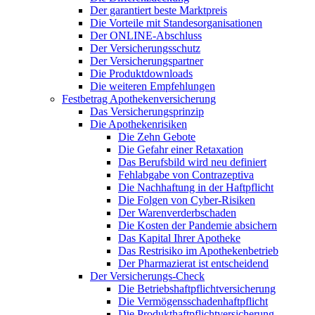
Der garantiert beste Marktpreis
Die Vorteile mit Standesorganisationen
Der ONLINE-Abschluss
Der Versicherungsschutz
Der Versicherungspartner
Die Produktdownloads
Die weiteren Empfehlungen
Festbetrag Apothekenversicherung
Das Versicherungsprinzip
Die Apothekenrisiken
Die Zehn Gebote
Die Gefahr einer Retaxation
Das Berufsbild wird neu definiert
Fehlabgabe von Contrazeptiva
Die Nachhaftung in der Haftpflicht
Die Folgen von Cyber-Risiken
Der Warenverderbschaden
Die Kosten der Pandemie absichern
Das Kapital Ihrer Apotheke
Das Restrisiko im Apothekenbetrieb
Der Pharmazierat ist entscheidend
Der Versicherungs-Check
Die Betriebshaftpflichtversicherung
Die Vermögensschadenhaftpflicht
Die Produkthaftpflichtversicherung